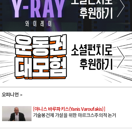
오피니언
[야니스 바루파키스(Yanis Varoufakis)]
기술봉건제 가설을 위한 마르크스주의적 논거