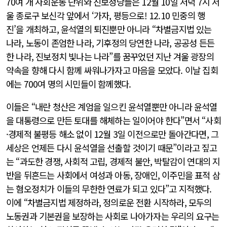
70여 개 사회운동 단위와 진보정당들은 12월 10일 저녁 7시 서
울 종로구 보신각 앞에서 ‘가자, 평등으로! 12.10 민중의 행
진’을 개최하고, 윤석열의 퇴진뿐만 아니라 “차별금지법 있는
나라, 노동이 존엄한 나라, 기후정의 당연한 나라, 공공성 든든
한 나라, 진보정치 빛나는 나라”를 꿈꾸었던 지난 겨울 광장의
약속을 향해 다시 함께 싸워나가자고 마음을 모았다. 이날 집회
에는 700여 명의 시민들이 함께했다.
이들은 “내란 청산은 계엄을 일으킨 윤석열뿐만 아니라 윤석열
을 대통령으로 만든 토대를 해체하는 일이어야 한다”면서 “사회
·경제적 불평등 해소 없이 12월 3일 이전으로만 돌아간다면, 그
세상은 언제든 다시 윤석열을 선출할 것이기 때문”이라고 짚고
는 “과도한 경쟁, 사회적 고립, 경제적 불안, 박탈감이 연대의 지
반을 뒤흔드는 사회에서 여성과 아동, 장애인, 이주민을 표적 삼
는 혐오정치가 이들의 무한한 연료가 되고 있다”고 지적했다.
이에 “차별금지법 제정하라, 정의로운 전환 시작하라, 모두의
노동권과 기본권을 보장하는 사회로 나아가자는 우리의 요구는