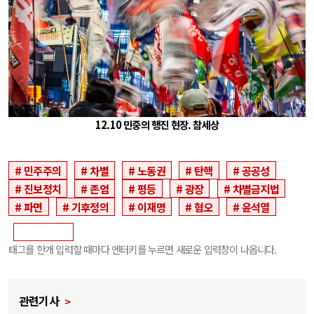
12.10 민중의 행진 현장. 참세상
민주주의
차별
노동권
탄핵
공공성
진보정치
존엄
평등
광장
차별금지법
파면
기후정의
이재명
혐오
윤석열
태그를 한개 입력할 때마다 엔터키를 누르면 새로운 입력창이 나옵니다.
관련기사