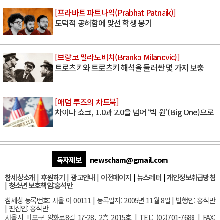
[프라바트 파트나익(Prabhat Patnaik)]
도덕적 공허함에 맞선 학생 봉기
[브랑코 밀라노비치(Branko Milanovic)]
트로츠키와 트로츠키 해석을 둘러싼 몇 가지 보충
[애덤 투즈의 차트북]
차이나 쇼크, 1.0과 2.0을 넘어 ‘빅 원’(Big One)으로
독자제보
newscham@gmail.com
참세상소개
|
후원하기
|
광고안내
|
이전페이지
|
뉴스레터
|
개인정보취급방침
|
청소년 보호책임:홍석만
참세상 등록번호: 서울 아 00111 | 등록일자: 2005년 11월 8일 | 발행인: 홍석만
| 편집인: 홍석만
서울
시 마포구 양화로8길 17-28, 2층 2015호
| TEL: (02)701-7688 | FAX: