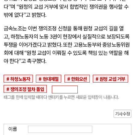
다
”
며
“
원청의 교섭 거부에 맞서 합법적인 쟁의권을 행사할 수
밖에 없다
”
고 밝혔다
.
금속노조는 이번 쟁의조정 신청을 통해 원청 교섭의 길을 열
고
,
하청노동자의 노동
3
권이 현장에서 실질적으로 보장되도록
투쟁을 이어가겠다고 밝혔다
.
또한 고용노동부와 중앙노동위원
회에 대해
“
원청 교섭이 이뤄질 수 있도록 책임 있는 역할을 해
야 한다
”
고 촉구했다
.
하청노동자
현대제철
한화오션
원청 교섭 거부
쟁의조정 절차 돌입
태그를 한개 입력할 때마다 엔터키를 누르면 새로운 입력창이 나옵니다.
기사수정
이름