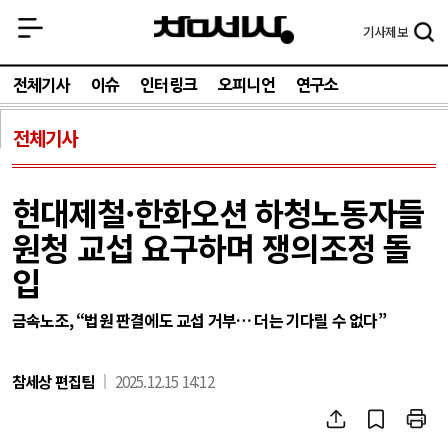
기사
제보
전체기사
이슈
인터링크
오피니언
연구소
전체기사
현대제철·한화오션 하청노동자들
원청 교섭 요구하며 쟁의조정 돌
입
금속노조, “법원 판결에도 교섭 거부… 더는 기다릴 수 없다”
참세상 편집팀
2025.12.15 14:12