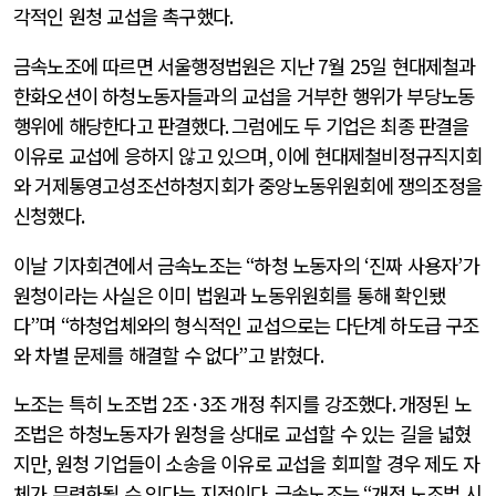
각적인 원청 교섭을 촉구했다
.
금속노조에 따르면 서울행정법원은 지난
7
월
25
일 현대제철과
한화오션이 하청노동자들과의 교섭을 거부한 행위가 부당노동
행위에 해당한다고 판결했다
.
그럼에도 두 기업은 최종 판결을
이유로 교섭에 응하지 않고 있으며
,
이에 현대제철비정규직지회
와 거제통영고성조선하청지회가 중앙노동위원회에 쟁의조정을
신청했다
.
이날 기자회견에서 금속노조는
“
하청 노동자의
‘
진짜 사용자
’
가
원청이라는 사실은 이미 법원과 노동위원회를 통해 확인됐
다
”
며
“
하청업체와의 형식적인 교섭으로는 다단계 하도급 구조
와 차별 문제를 해결할 수 없다
”
고 밝혔다
.
노조는 특히 노조법
2
조
·3
조 개정 취지를 강조했다
.
개정된 노
조법은 하청노동자가 원청을 상대로 교섭할 수 있는 길을 넓혔
지만
,
원청 기업들이 소송을 이유로 교섭을 회피할 경우 제도 자
체가 무력화될 수 있다는 지적이다
.
금속노조는
“
개정 노조법 시