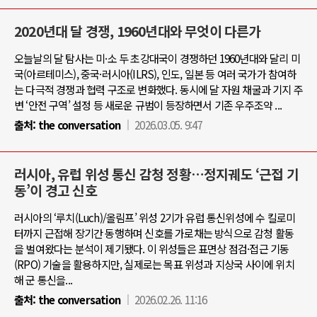
2020년대 달 경쟁, 1960년대와 무엇이 다른가
오늘날의 달 탐사는 미·소 두 초강대국이 경쟁하던 1960년대와 달리 미
국(아르테미스), 중국·러시아(ILRS), 인도, 일본 등 여러 국가가 참여하
는 다극적 경쟁과 협력 구조로 변화했다. 동시에 달 자원 채굴과 기지 주
변 ‘안전 구역’ 설정 등 새로운 규범이 등장하면서 기존 우주조약 ...
출처:
the conversation
2026.03.05. 9:47
러시아, 유럽 위성 통신 감청 정황…정지궤도 ‘근접 기
동’이 경고 신호
러시아의 ‘루치(Luch)/올림프’ 위성 2기가 유럽 통신위성에 수 킬로미
터까지 근접해 장기간 동행하며 신호를 가로채는 방식으로 감청 활동
을 벌여왔다는 분석이 제기됐다. 이 위성들은 표면상 점검·접근 기동
(RPO) 기술을 활용하지만, 실제로는 목표 위성과 지상국 사이에 위치
해 군 통신을...
출처:
the conversation
2026.02.26. 11:16