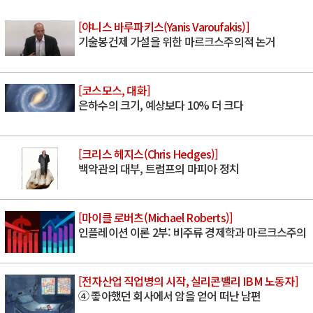
[야니스 바루파키스(Yanis Varoufakis)]
기술봉건제 가설을 위한 마르크스주의적 논거
[코스모스, 대화]
은하수의 크기, 예상보다 10% 더 크다
[크리스 헤지스(Chris Hedges)]
백악관의 대부, 트럼프의 마피아 정치
[마이클 로버츠(Michael Roberts)]
인플레이션 이론 2부: 비주류 경제학과 마르크스주의
[전자산업 직업병의 시작, 실리콘밸리 IBM 노동자]
④ 좋아했던 회사에서 암을 얻어 떠난 남편