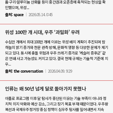
튬·구리·알루미늄 산화물 등이 중간권과 오존층에 축적되는 현상을 확
인했으며, 위성...
출처:
space
2026.05.14. 0:45
위성 100만 개 시대, 우주 ‘과밀화’ 우려
수십만 개에서 최대 100만 개에 이르는 위성 배치 계획이 추진되며 밤
하늘의 밝기 증가와 천문 관측 방해, 문화적 영향 등 다양한 문제가 제기
되고 있다. 동시에 충돌 위험과 우주 쓰레기 증가로 ‘케슬러 증후군’ 같
은 연쇄 사고 가능성도 커지고 있다. 결국 현재 규제는 기술적 기준에 치
우...
출처:
the conversation
2026.04.09. 9:29
인류는 왜 50년 넘게 달로 돌아가지 못했나
아폴로 프로그램 이후 달 탐사가 중단된 이유는 기술 부족이 아니라 정
치적 의지 약화와 예산 감소, 그리고 장기 목표 부재 때문이었다. 우주왕
복선과 국제우주정거장 중심 정책이 심우주 탐사를 밀어내면서 지속