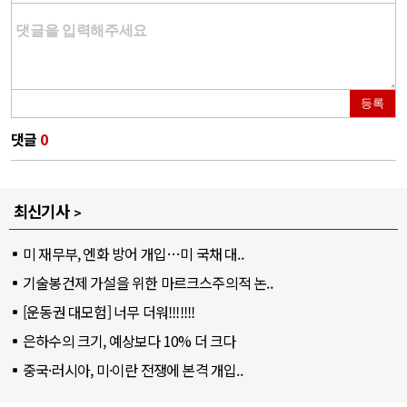
등록
댓글
0
최신기사
미 재무부, 엔화 방어 개입…미 국채 대..
기술봉건제 가설을 위한 마르크스주의적 논..
[운동권 대모험] 너무 더워!!!!!!!
은하수의 크기, 예상보다 10% 더 크다
중국·러시아, 미·이란 전쟁에 본격 개입..