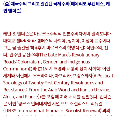
(亞)제국주의 그리고 일관된 국제주의(페데리코 푸엔테스, 케
빈 앤더슨)
케빈 B. 앤더슨은 마르크스주의적 인본주의자이며 캘리포니아
대학교 샌타바버라 캠퍼스의 사회학, 정치학, 여성학 교수이다.
그는 곧 출간될 책 ⟪후기 마르크스의 혁명적 길: 식민주의, 젠
더, 원주민 공산주의(
The Late Marx’s Revolutionary
Roads: Colonialism, Gender, and Indigenous
Communism
)⟫와 ⟪21세기 혁명과 저항의 정치 사회학: 아랍
세계와 이란에서 우크라이나, 아프리카, 프랑스까지(
A Political
Sociology of Twenty-First Century Revolutions and
Resistances: From the Arab World and Iran to Ukraine,
Africa, and France
)⟫를 포함해 여러 저서를 집필했다. 앤더슨
은 이번 '링크스 인터내셔널 저널 오브 소셜리스트 리뉴얼
(
LINKS International Journal of Socialist Renewal
)'과의