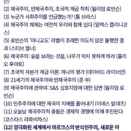
슨)
(2) 제국주의, 반제국주의, 초국적 계급 착취 (윌리엄 로빈슨)
(3) 누군가 사회주의를 언급했는가? (톰 브라스)
(4) 제국주의 체제는 여전히 우리와 함께 있다 (알렉스 캘리니코
스)
(5) 로빈슨의 '마니교도' 라벨이 초래한 ​​의도치 않은 불행한 결
과 (스티브 엘너)
(6) 제국주의: 숲을 보려는 것을, 나무가 막지 못하게 하라 (훌리
오 후아토)
(7) 초국적 자본가 계급 이론: 하나의 평가 (데이비드 라이브만)
(8) 21세기의 제국주의와 반제국주의 (준 쑤)
(9) 제국주의에 ​​관하여: S&S 심포지엄에 대한 답변 (윌리엄 로
빈슨)
(10) 민주주의에 대한 제국의 지배를 풀어내기 (이녜스 발데즈)
(11) 오늘날 제국주의적 충돌은 경제적 경쟁에 의해 추진된다
(코스타스 라파비차스)
(12) 양극화된 세계에서 마르크스의 반식민주의, 새로운 아