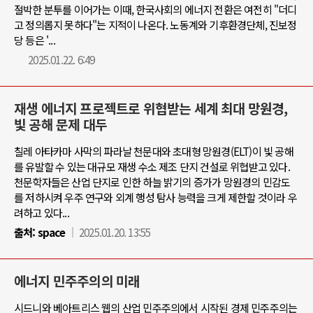
절박한 분투를 이어가는 이때, 한국사회의 에너지 전환은 여전히 "더디
고 정의롭지 못하다"는 지적이 나온다. 노동계와 기후환경단체, 진보정
당 등은 '...
2025.01.22. 6:49
재생 에너지 프로젝트로 위협받는 세계 최대 망원경,
빛 공해 문제 대두
칠레 아타카마 사막의 파라날 천문대와 초대형 망원경(ELT)이 빛 공해
를 유발할 수 있는 대규모 재생 수소 제조 단지 건설로 위협받고 있다.
천문학자들은 산업 단지로 인한 하늘 밝기의 증가가 망원경의 민감도
를 저하시켜 우주 연구와 외계 행성 탐사 능력을 크게 제한할 것이라 우
려하고 있다...
출처:
space
2025.01.20. 13:55
에너지 민주주의의 미래
시드니와 베아트리스 웹의 산업 민주주의에서 시작된 경제 민주주의는