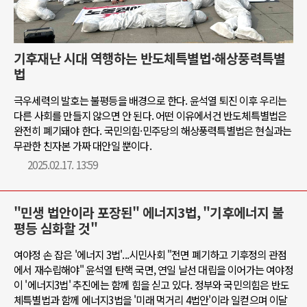
기후재난 시대 역행하는 반도체특별법·해상풍력특별
법
극우세력의 발호는 불평등을 배경으로 한다. 윤석열 퇴진 이후 우리는
다른 사회를 만들지 않으면 안 된다. 어떤 이유에서건 반도체특별법은
완전히 폐기돼야 한다. 국민의힘·민주당의 해상풍력특별법은 현실과는
무관한 친자본 가짜 대안일 뿐이다.
2025.02.17. 13:59
"민생 법안이라 포장된" 에너지3법, "기후에너지 불
평등 심화할 것"
여야정 손 잡은 '에너지 3법'...시민사회 "전면 폐기하고 기후정의 관점
에서 재수립해야" 윤석열 탄핵 국면, 연일 날선 대립을 이어가는 여야정
이 '에너지3법' 추진에는 함께 힘을 싣고 있다. 정부와 국민의힘은 반도
체특별법과 함께 에너지3법을 '미래 먹거리 4법안'이라 일컫으며 이달