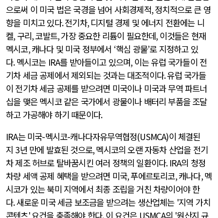
으로써 이 미국 법은 국경을 넘어 사회경제적
,
정치적으로 큰 영
향을 미치고 있다
.
전기차
,
디지털 경제 및 에너지 전환에는 니
켈
,
구리
,
코발트
,
가장 중요한 리튬이 필요한데
,
이것들은 현재
멕시코
,
캐나다 및 미국 정부에서
‘핵심
광물
’
로 지정하고 있
다
.
멕시코는
IRA
를 받아들이고 있으며
,
이는 유럽 국가들이 전
기차 세금 공제에서 제외되는 것과는 대조적이다
.
유럽 국가들
이 전기차 세금 공제를 받으려면 미국이나 미국과 무역 파트너
십을 맺은 멕시코 같은 국가에서 광물이나 배터리 부품을 조달
하고 가공해야 하기 때문이다
.
IRA
는 미국
-
멕시코
-
캐나다자유무역협정
(USMCA)
이 체결된
지
3
년 만에 발효된 것으로
,
멕시코의 오랜 자동차 산업을 전기
차 제조 허브로 탈바꿈시킨 여러 정책의 일환이다
. IRA
의 청정
차량 세액 공제 혜택을 받으려면 미국
,
푸에르토리코
,
캐나다
,
멕
시코가 있는 북미 지역에서 최종 조립을 거친 차량이어야 한
다
.
새로운 미국 세금 보조금을 받으려는 생산업체는
'
지역 가치
콘텐츠
'
요건을 충족해야 한다
.
이 요건은
USMCA
의
'
원산지 규