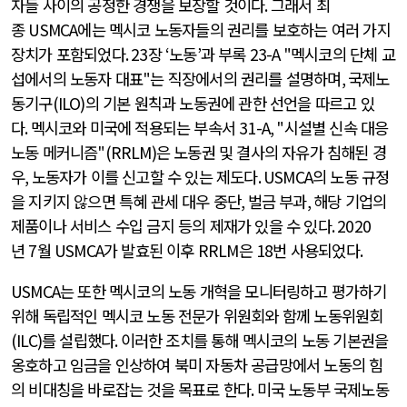
자들 사이의 공정한 경쟁을 보장할 것이다
.
그래서 최
종
USMCA
에는 멕시코 노동자들의 권리를 보호하는 여러 가지
장치가 포함되었다
. 23
장
‘
노동
’
과 부록
23-A "
멕시코의 단체 교
섭에서의 노동자 대표
"
는 직장에서의 권리를 설명하며
,
국제노
동기구
(ILO)
의 기본 원칙과 노동권에 관한 선언을 따르고 있
다
.
멕시코와 미국에 적용되는 부속서
31-A, "
시설별 신속 대응
노동 메커니즘
"(RRLM)
은 노동권 및 결사의 자유가 침해된 경
우
,
노동자가 이를 신고할 수 있는 제도다
. USMCA
의 노동 규정
을 지키지 않으면 특혜 관세 대우 중단
,
벌금 부과
,
해당 기업의
제품이나 서비스 수입 금지 등의 제재가 있을 수 있다
. 2020
년
7
월
USMCA
가 발효된 이후
RRLM
은
18
번 사용되었다
.
USMCA
는 또한 멕시코의 노동 개혁을 모니터링하고 평가하기
위해 독립적인 멕시코 노동 전문가 위원회와 함께 노동위원회
(ILC)
를 설립했다
.
이러한 조치를 통해 멕시코의 노동 기본권을
옹호하고 임금을 인상하여 북미 자동차 공급망에서 노동의 힘
의 비대칭을 바로잡는 것을 목표로 한다
.
미국 노동부 국제노동