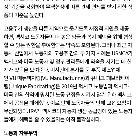
정
'
기준을 강화하여 무역협정에 따른 관세 면제를 받기 위한 상
품의 기준을 높인다
.
고용주가 생산을 다른 지역으로 옮기도록 재정적 지원을 제공
하면
,
멕시코 노동자들이 더 높은 임금과 복지 혜택을 위해 협상
할 수 있는 권한을 부여한다는 약속도 포함된다
.
그러나 최근 자
동차 산업에서 노동자와 고용주 간의 두 가지 사례는
USMCA
가
멕시코와 미국 노동자 및 정부 관리들에게 약속을 지키는 데 한
계가 있음을 보여준다
.
미시간에 본사를 둔 부품 제조업체
인
VU
매뉴팩처링
(VU Manufacturing)
과 유니크 패브리케이
팅
(Unique Fabricating)
은
2019
년 멕시코 노동법과 멕시코
-
미국 간의 합의에 명시된 노동 규정을 지키지 않기 위해 멕시코
에서 공장을 폐쇄했다
.
이로 인해 노동자들의 단체 교섭 요청이
무산되었다
. IRA
가 멕시코의 자동차 생산 공급망에 있는 노동자
들에게 혜택을 줄 수 있을지는 아직 불확실하다
.
노동과 자유무역