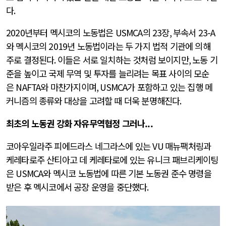
다
.
2020
년부터 멕시코의 노동법은
USMCA
의
23
장
,
부속서
23-A
와 멕시코의
2019
년 노동법이라는 두 가지 법적 기관에 의해
주로 결정된다
.
이들은 서로 일치하는 것처럼 보이지만
,
노동 기
준을 높이고 국제 무역 및 투자를 늘리려는 목표 사이의 모순
은
NAFTA
와 마찬가지이며
, USMCA
가 포함하고 있는 집행 메
커니즘의 종류와 대상을 고려할 때 더욱 분명해진다
.
최초의 노동권 강화 자유무역협정 그러나...
코아우일라주 피에드라스 네그라스에 있는
VU
매뉴팩처링과
케레타로주 산티아고 데 케레타로에 있는 유니크 패브리케이팅
은
USMCA
와 멕시코 노동법에 따른 기본 노동권 준수 명령을
받은 후 멕시코에서 공장 운영을 중단했다
.