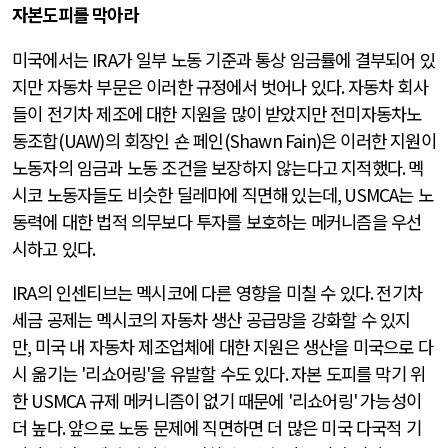
자본도피를 막아라
미국에서는
IRA
가 일부 노동 기준과 통상 임금률에 결부되어 있
지만 자동차 부문은 이러한 규정에서 벗어나 있다
.
자동차 회사
들이 전기차 제조에 대한 지원을 많이 받았지만 전미자동차노
동조합
(UAW)
의 회장인 숀 페인
(Shawn Fain)
은 이러한 지원이
노동자의 임금과 노동 조건을 보장하지 않는다고 지적했다
.
멕
시코 노동자들도 비슷한 딜레마에 직면해 있는데
, USMCA
는 노
동력에 대한 법적 의무보다 투자를 보호하는 메커니즘을 우선
시하고 있다
.
IRA
의 인센티브는 멕시코에 다른 영향을 미칠 수 있다
.
전기차
세금 공제는 멕시코의 자동차 생산 공급망을 강화할 수 있지
만
,
미국 내 자동차 제조업체에 대한 지원은 생산을 미국으로 다
시 옮기는
'
리쇼어링
'
을 유발할 수도 있다
.
자본 도피를 막기 위
한
USMCA
규제 메커니즘이 없기 때문에
'
리쇼어링
'
가능성이
더 높다
.
앞으로 노동 문제에 직면하면 더 많은 미국 다국적 기