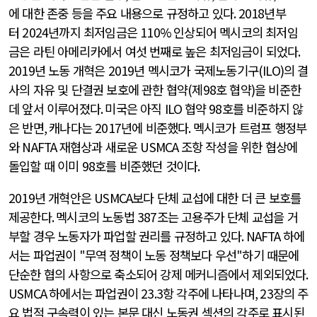
에 대한 존중 등을 주요 내용으로 규정하고 있다
. 2018
년부
터
2024
년까지 최저임금은
110%
인상되어 멕시코의 최저임
금은 라틴 아메리카에서 여섯 번째로 높은 최저임금이 되었다
.
2019
년 노동 개혁은
2019
년 멕시코가 국제노동기구
(ILO)
의 결
사의 자유 및 단결권 보호에 관한 협약
(
제
98
호 협약
)
을 비준한
데 앞서 이루어졌다
.
미국은 아직
ILO
협약
98
호를 비준하지 않
은 반면
,
캐나다는
2017
년에 비준했다
.
멕시코가 트럼프 행정부
와
NAFTA
재협상과 새로운
USMCA
조항 작성을 위한 협상에
돌입할 때 이미
98
호를 비준했던 것이다
.
2019
년 개혁안은
USMCA
보다 단체 교섭에 대한 더 큰 보호를
제공한다
.
멕시코의 노동법
387
조는 고용주가 단체 교섭을 거
부할 경우 노동자가 파업할 권리를 규정하고 있다
. NAFTA
하에
서는 파업권이
"
무역 정책이 노동 정책보다 우선
"
하기 때문에
단순한 협의 사항으로 축소되어 강제 메커니즘에서 제외되었다
.
USMCA
하에서는 파업권이
23.3
항 각주에 나타나며
, 23
장의 주
요 법적 구속력이 있는 본문 대신 노동권 섹션의 각주로 표시된