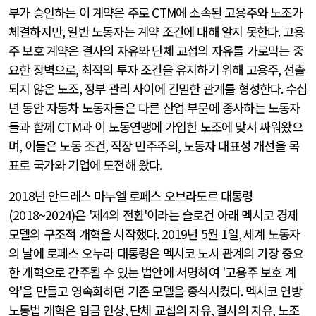
부가 승인하는 이 계약은 주로
CTM
에 소속된 고용주와 노조가
체결하지만
,
일반 노동자는 계약 조건에 대해 알지 못한다
.
고용
주 보호 계약은 결사의 자유와 단체 교섭의 자유를 가로막는 중
요한 장벽으로
,
최적의 투자 조건을 유지하기 위해 고용주
,
선출
되지 않은 노조
,
정부 관리 사이에 긴밀한 관계를 형성한다
.
수십
년 동안 자동차 노동자들은 다른 산업 부문에 종사하는 노동자
들과 함께
CTM
과 이 노동연맹에 가입한 노조에 맞서 싸워왔으
며
,
이들은 노동 조건
,
직장 민주주의
,
노동자 대표성 개선을 목
표로 국가와 기업에 도전해 왔다
.
2018
년 안드레스 마누엘 로페스 오브라도르 대통령
(2018~2024)
은
'
제
4
의 전환
'
이라는 슬로건 아래 멕시코 경제
모델의 구조적 개혁을 시작했다
. 2019
년
5
월
1
일
,
세계 노동자
의 날에 로페스 오누라 대통령은 멕시코 노사 관계의 가장 중요
한 개혁으로 간주될 수 있는 법안에 서명하여
'
고용주 보호 계
약
'
을 만들고 영속화하던 기존 모델을 종식시켰다
.
멕시코 연방
노동법 개혁은 임금 인상
,
단체 교섭의 자유
,
결사의 자유
,
노조