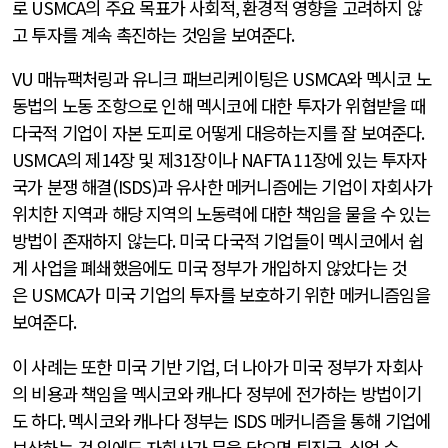
로
USMCA
의 주요 목표가 사회적
,
환경적 영향을 고려하지 않
고 투자를 계속 촉진하는 것임을 보여준다
.
VU
매뉴팩처링과 유니크 패브리케이팅은
USMCA
와 멕시코 노
동법의 노동 조항으로 인해 멕시코에 대한 투자가 위협받을 때
다국적 기업이 자본 도피로 어떻게 대응하는지를 잘 보여준다
.
USMCA
의 제
14
장 및 제
31
장이나
NAFTA 11
장에 있는 투자자
국가 분쟁 해결
(ISDS)
과 유사한 메커니즘에는 기업이 자회사가
위치한 지역과 해당 지역의 노동력에 대한 책임을 물을 수 있는
방법이 존재하지 않는다
.
미국 다국적 기업들이 멕시코에서 쉽
게 사업을 폐쇄했음에도 미국 정부가 개입하지 않았다는 것
은
USMCA
가 미국 기업의 투자를 보호하기 위한 메커니즘임을
보여준다
.
이 사례는 또한 미국 기반 기업
,
더 나아가 미국 정부가 자회사
의 비용과 책임을 멕시코와 캐나다 정부에 전가하는 방법이기
도 하다
.
멕시코와 캐나다 정부는
ISDS
메커니즘을 통해 기업에
보상하는 것 외에도 자회사가 문을 닫으면 퇴직금
,
실업 수