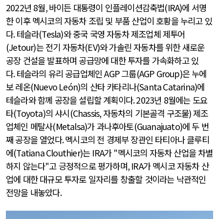
2022
년
8
월
,
바이든 대통령이 인플레이션감축법
(IRA)
에 서명
한 이후 멕시코의 자동차 조립 및 부품 산업이 호황을 누리고 있
다
.
테슬라
(Tesla)
와 중국 국영 자동차 제조업체 제투어
(Jetour)
는 전기 자동차
(EV)
와 가솔린 자동차를 위한 새로운
공장 건설을 발표하며 공급망에 대한 투자를 가속화하고 있
다
.
테슬라의 유리 공급업체인
AGP
그룹
(AGP Group)
은 누에
보 레온
(Nuevo León)
의 산타 카타리나
(Santa Catarina)
에
테슬라와 함께 공장을 설립할 계획이다
. 2023
년
8
월에는 도요
타
(Toyota)
의 샤시
(Chassis,
자동차의 기본골격 구조물
)
제조
업체인 메탈사
(Metalsa)
가 과나후아토
(Guanajuato)
에 두 번
째 공장을 열었다
.
멕시코의 전 경제부 장관인 타티아나 클루티
에
(Tatiana Clouthier)
는
IRA
가
"
멕시코의 자동차 산업을 차별
하지 않는다
"
고 긍정적으로 평가하며
, IRA
가 멕시코 자동차 산
업에 대한 대규모 투자로 일자리를 창출할 것이라는 낙관적인
전망을 내놓았다
.