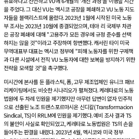
유효하다고 선언하고
VU
에
6
개월의
‘
개선 과정
’
을 이행할 시간
을 주었다
.
그 대신
VU
는 멕시코 공장을 폐쇄하고
VU
노동 지도
자들을 블랙리스트에 올렸다
. 2023
년
1
월에 시작된 미국 노동
부 조사는
2023
년
10
월에 종결되었으며
,
테아 리 국제부 차관
은 공장 폐쇄에 대해
"
고용주가 모든 경우에 규정 준수를 선택
하지는 않을 것
"
이라고 주장하며 항변했다
.
캐서린 타이 미국
무역대표부 대표는 멕시코 정부에
"
피해 노동자를 위한 구제책
과 다른 시설에서 전직
VU
노동자에 대한 보복을 방지하기 위한
전략을 모색할 것
"
을 촉구했다
.
미시간에 본사를 둔 플라스틱
,
폼
,
고무 제조업체인 유니크 패브
리케이팅에서도 비슷한 시나리오가 펼쳐졌다
.
케레타로의 노동
법원에 두 차례 민원을 제기했지만 아무런 답변이 없자 민주적
으로 선출된 노조 트랜스포르마시온 신디칼
(Transformacion
Sindical, TS)
이
RRLM
에 민원을 제기했다
.
예비 조사 결과
TS
의 불만이 사실로 확인되었고
,
케레타로 노동법원은
TS
의 손을
들어주는 판결을 내렸다
. 2023
년
4
월
,
멕시코와 미국 정부