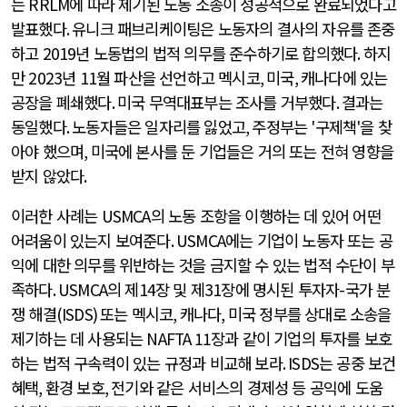
는
RRLM
에 따라 제기된 노동 소송이 성공적으로 완료되었다고
발표했다
.
유니크 패브리케이팅은 노동자의 결사의 자유를 존중
하고
2019
년 노동법의 법적 의무를 준수하기로 합의했다
.
하지
만
2023
년
11
월 파산을 선언하고 멕시코
,
미국
,
캐나다에 있는
공장을 폐쇄했다
.
미국 무역대표부는 조사를 거부했다
.
결과는
동일했다
.
노동자들은 일자리를 잃었고
,
주정부는
'
구제책
'
을 찾
아야 했으며
,
미국에 본사를 둔 기업들은 거의 또는 전혀 영향을
받지 않았다
.
이러한 사례는
USMCA
의 노동 조항을 이행하는 데 있어 어떤
어려움이 있는지 보여준다
. USMCA
에는 기업이 노동자 또는 공
익에 대한 의무를 위반하는 것을 금지할 수 있는 법적 수단이 부
족하다
. USMCA
의 제
14
장 및 제
31
장에 명시된 투자자
-
국가 분
쟁 해결
(ISDS)
또는 멕시코
,
캐나다
,
미국 정부를 상대로 소송을
제기하는 데 사용되는
NAFTA 11
장과 같이 기업의 투자를 보호
하는 법적 구속력이 있는 규정과 비교해 보라
. ISDS
는 공중 보건
혜택
,
환경 보호
,
전기와 같은 서비스의 경제성 등 공익에 도움