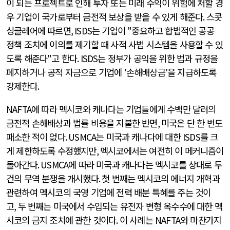
이 되는 프로젝트로 인해 투자 또는 미래 수익이 위험에 처할 경
우 기업이 국가로부터 금전적 보상을 받을 수 있게 해준다
.
스콧
싱클레어에 따르면
, ISDS
는 기업이
"
중요하고 합법적인 공공
정책 조치에 이의를 제기할 때 사적 사법 시스템을 사용할 수 있
도록 해준다
"
고 한다
. ISDS
는 정부가 공익을 위한 법과 규정을
폐지하거나 공적 자금으로 기업에
'
손해배상금
'
을 지급하도록
강제한다
.
NAFTA
에 따라 멕시코와 캐나다는 기업들에게 수백만 달러의
금전적 손해배상과 법률 비용을 지불한 반면
,
미국은 단 한 번도
패소한 적이 없다
. USMCA
는 미국과 캐나다에 대한
ISDS
를 크
게 제한하도록 수정했지만
,
멕시코에서는 여전히 이 메커니즘이
돌아간다
. USMCA
에 따라 미국과 캐나다는 멕시코를 상대로 두
건의 무역 분쟁을 개시했다
.
첫 번째는 멕시코의 에너지 개혁과
관련하여 멕시코의 국영 기업에 전력 배분 특혜를 주는 것이
고
,
두 번째는 미국에서 수입되는 유전자 변형 옥수수에 대한 멕
시코의 금지 조치에 관한 것이다
.
이 사례는
NAFTA
와 마찬가지