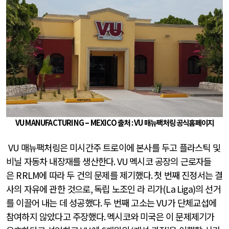
VU MANUFACTURING
–
MEXICO
출처
: VU
매뉴팩처링 공식홈페이지
VU
매뉴팩처링은 미시간주 트로이에 본사를 두고 플라스틱 및
비닐 자동차 내장재를 생산한다
. VU
멕시코 공장의 근로자들
은
RRLM
에 따라 두 건의 문제를 제기했다
.
첫 번째 진정서는 결
사의 자유에 관한 것으로
,
독립 노조인 라 리가
(La Liga)
의 선거
를 이끌어 내는 데 성공했다
.
두 번째 고소는
VU
가 단체교섭에
참여하지 않았다고 주장했다
.
멕시코와 미국은 이 문제제기가