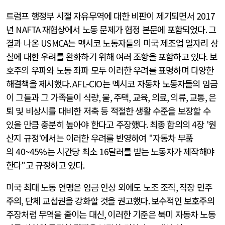
트럼프 행정부 시절 자유무역에 대한 비판이 제기되면서
2017
년
NAFTA
재협상에서 노동 문제가 협정 본문에 포함되었다
.
그
결과 나온
USMCA
는 멕시코 노동자들의 미국 제조업 일자리 상
실에 대한 우려를 완화하기 위해 여러 조항을 포함하고 있다
.
보
호주의 우파와 노동 좌파 모두 이러한 우려를 표명하며 다양한
해결책을 제시했다
. AFL-CIO
는 멕시코 자동차 노동자들의 임금
이 그들과 그 가족들이 식량
,
물
,
주택
,
교육
,
의료
,
의류
,
교통
,
은
퇴 및 비상시를 대비한 저축 등 적절한 생활 수준을 보장할 수
있을 만큼 충분히 높아야 한다고 주장했다
.
최종 합의의
4
장
'
원
산지 규정
'
에서는 이러한 우려를 반영하여
"
자동차 부품
의
40~45%
는 시간당 최소
16
달러를 받는 노동자가 제작해야
한다
"
고 규정하고 있다
.
미국 최대 노동 연맹은 임금 인상 외에도 노조 조직
,
직장 민주
주의
,
단체 교섭권을 강화할 것을 권고했다
.
보수적인 보호주의
주장처럼 무역을 줄이는 대신
,
이러한 기준은 북미 자동차 노동