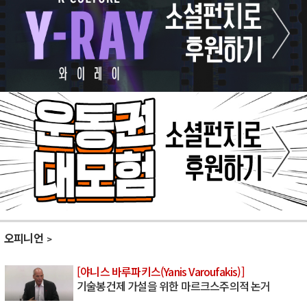
오피니언
[야니스 바루파키스(Yanis Varoufakis)]
기술봉건제 가설을 위한 마르크스주의적 논거