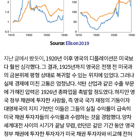
Source:
Elison 2019
지난 글에서 봤듯이
, 1920
년 이후 영국의 디플레이션은 미국보
다 훨씬 심각했다
.
그 결과
, 1925
년까지 영국은 전쟁 전 미국과
의 금본위제 평형 상태로 복귀할 수 있는 위치에 있었다
.
그러나
실제 경제에 미친 고통은 엄청났다
.
석탄 산업과 같은 수출 부문
에 가해진 압력은
1926
년 총파업을 촉발할 정도였다
.
하지만 영
국 정부 채권에 투자한 사람들
,
즉 영국 국가 재정의 기둥이자
대영제국의 지지 기반인 이들은 그들의 실질 수익률이 급속히
미국 채권 투자자들의 수익률과 수렴하는 것을 경험했다
.
양차
세계대전 사이의 시기가 끝날 무렵
,
런던은 같은 기간 동안 영국
정부 채권에 투자한 투자자가 미국 채권 투자자와 비교해 전혀