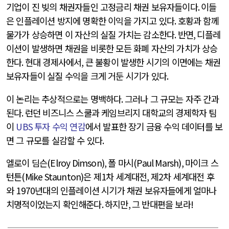
기업이 진 빚의 채권자들인 고정금리 채권 보유자들이다
.
이들
은 인플레이션 방지에 명확한 이익을 가지고 있다
.
호황과 함께
물가가 상승하면 이 자산의 실질 가치는 감소한다
.
반면
,
디플레
이션이 발생하면 채권을 비롯한 모든 화폐 자산의 가치가 상승
한다
.
현대 경제사에서
,
큰 불황이 발생한 시기의 이면에는 채권
보유자들이 실질 수익을 크게 거둔 시기가 있다
.
이 논리는 추상적으로는 명백하다
.
그러나 그 규모는 자주 간과
된다
.
런던 비즈니스 스쿨과 케임브리지 대학교의 경제학자 팀
이
UBS
투자 수익 연감
에서 발표한 장기 금융 수익 데이터를 보
면 그 규모를 실감할 수 있다
.
엘로이 딤슨
(Elroy Dimson),
폴 마시
(Paul Marsh),
마이크 스
턴튼
(Mike Staunton)
은 제
1
차 세계대전
,
제
2
차 세계대전 후
와
1970
년대의 인플레이션 시기가 채권 보유자들에게 얼마나
치명적이었는지 확인해준다
.
하지만
,
그 반대편을 보라
!