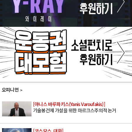
오피니언
[야니스 바루파키스(Yanis Varoufakis)]
기술봉건제 가설을 위한 마르크스주의적 논거
[코스모스, 대화]