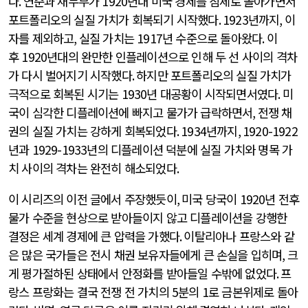
다
.
연준과 재무부가
1920
년대 미국 경제를 침체로 몰아가면서
포트폴리오의 실질 가치가 회복되기 시작했다
. 1923
년까지
,
이
자를 제외하고
,
실질 가치는
1917
년 수준으로 돌아왔다
.
이
후
1920
년대의 완만한 인플레이션으로 인해 두 선 사이의 격차
가 다시 벌어지기 시작했다
.
하지만 포트폴리오의 실질 가치가
극적으로 회복된 시기는
1930
년 대공황이 시작되면서였다
.
미
국이 심각한 디플레이션에 빠지고 물가가 급락하면서
,
전쟁 채
권의 실질 가치는 강하게 회복되었다
. 1934
년까지
, 1920-1922
년과
1929-1933
년의 디플레이션 덕분에 실질 가치와 명목 가
치 사이의 격차는 완전히 해소되었다
.
이 시리즈의 이전 글에서 주장했듯이
,
미국 당국이
1920
년 전후
물가 수준을 현상으로 받아들이지 않고 디플레이션을 강행한
결정은 세계 경제에 큰 압력을 가했다
.
이탈리아나 프랑스와 같
은 많은 국가들은 전시 채권 보유자들에게 큰 손실을 입히며
,
크
게 평가절하된 상태에서 안정화를 받아들일 수밖에 없었다
.
프
랑스 프랑화는 결국 전쟁 전 가치의
5
분의
1
로 금본위제로 돌아