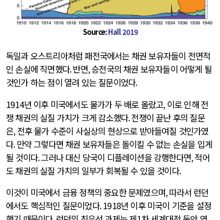
Source:
Hall 2019
독일과 오스트리아처럼 패전국에서는 채권 보유자들이 전면적
인 손실에 직면했다
.
반면
,
승전국의 채권 보유자들이 어떻게 될
것인가 하는 점이 열려 있는 질문이었다
.
1914
년 이후 미국에서도 물가가 두 배로 올랐고
,
이로 인해 전
쟁 채권의 실질 가치가 크게 감소했다
.
전쟁이 끝난 후의 질문
은
,
전후 물가 수준이 사실상의 현상으로 받아들여질 것인가였
다
.
만약 그렇다면 채권 보유자들은 돌이킬 수 없는 손실을 입게
될 것이다
.
그러나 대신 당국이 디플레이션을 강행한다면
,
적어
도 채권의 실질 가치의 일부가 회복될 수 있을 것이다
.
이것이 미국에서 금융 정책의 중요한 문제였으며
,
따라서 런던
에서도 핵심적인 질문이었다
. 1918
년 이후 미국이 기준을 설정
했기 때문이다
.
런던의 최우선 과제는 제
1
차 세계대전 동안 영