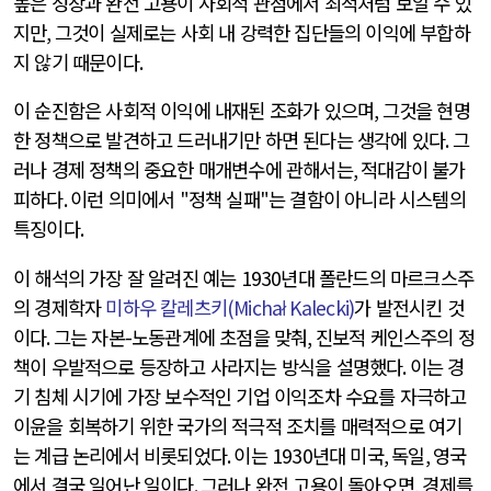
높은 성장과 완전 고용이 사회적 관점에서 최적처럼 보일 수 있
지만
,
그것이 실제로는 사회 내 강력한 집단들의 이익에 부합하
지 않기 때문이다
.
이 순진함은 사회적 이익에 내재된 조화가 있으며
,
그것을 현명
한 정책으로 발견하고 드러내기만 하면 된다는 생각에 있다
.
그
러나 경제 정책의 중요한 매개변수에 관해서는
,
적대감이 불가
피하다
.
이런 의미에서
"
정책 실패
"
는 결함이 아니라 시스템의
특징이다
.
이 해석의 가장 잘 알려진 예는
1930
년대 폴란드의 마르크스주
의 경제학자
미하우 칼레츠키
(Michał Kalecki)
가 발전시킨 것
이다
.
그는 자본
-
노동관계에 초점을 맞춰
,
진보적 케인스주의 정
책이 우발적으로 등장하고 사라지는 방식을 설명했다
.
이는 경
기 침체 시기에 가장 보수적인 기업 이익조차 수요를 자극하고
이윤을 회복하기 위한 국가의 적극적 조치를 매력적으로 여기
는 계급 논리에서 비롯되었다
.
이는
1930
년대 미국
,
독일
,
영국
에서 결국 일어난 일이다
.
그러나 완전 고용이 돌아오면
,
경제를