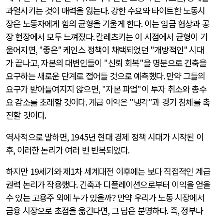
과열시키는 것이 매력을 잃는다
.
강한 수요와 타이트한 노동시
장은 노동자에게 힘의 균형을 기울게 한다
.
이는 임금 협상과 공
장 현장에서 모두 느껴졌다
.
칼레츠키는 이 시점에서 균형이 기
울어지면
, "
좋은
"
케인스 정책이 채택되었던
"
개방적인
"
시대
가 끝나고
,
자본의 대변인들이
"
신뢰 회복
"
을 명분으로 긴축을
요구하는 새로운 단계로 접어들 것으로 예측했다
.
만약 그들의
요구가 받아들여지지 않으면
, "
자본 파업
"
이 투자 취소와 총수
요 감소를 초래할 것이다
.
계급 이익은
"
냉각
"
과 경기 침체를 촉
진할 것이다
.
역사적으로 말하면
, 1945
년 현대 경제 정책 시대가 시작된 이
후
,
이러한 논리가 여러 번 반복되었다
.
하지만
19
세기와 제
1
차 세계대전 이후에는 보다 직접적인 계급
권력 논리가 작용했다
.
긴축과 디플레이션으로부터 이익을 얻을
수 있는 고용주 외에 누가 있을까
?
만약 우리가 노동 시장에서
금융 시장으로 초점을 옮긴다면
,
그 답은 분명하다
.
즉
,
정부나