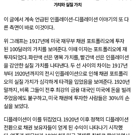
가치와 실질 가치
이 글에서 계속 언급된 인플레이션
-
디플레이션 이야기의 또 다
른 측면이 바로 이것이다
.
위 그래프는
1917
년에 미국 재무부 채권 포트폴리오에 투자
된
100
달러의 가치를 보여준다
.
이때 이자는 포트폴리오에 재
투자되었다
.
파란색 선은 명목 가치를
,
빨간색 선은 인플레이션
을 감안한 실질 가치를 나타낸다
.
두 선 사이의 차이는
1917
년
부터
1920
년까지의 전시 인플레이션으로 인해 채권 포트폴리
오의 실질 가치가 심각하게 타격을 입었음을 보여준다
. 1920
년
말까지
,
비록 그들이 전후 최강의 금융 대국인 미국에 돈을 빌려
주었음에도 불구하고
,
미국 채권에 투자한 사람들은
30%
의 손
실을 보았다
.
디플레이션이 이를 뒤집었다
. 1920
년 이후 정책의 디플레이션
전환으로 채권 보유자들이 얻게 된 수익이 나타나기 시작했