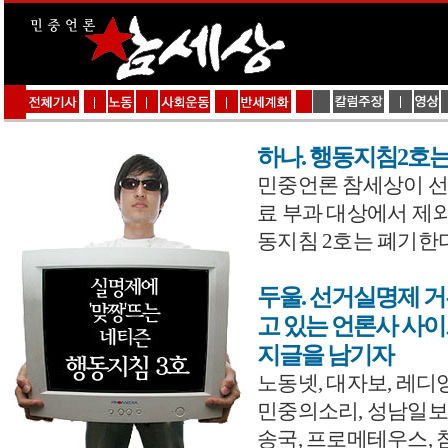
하나. 행동지침2호
민중언론 참세상이 
료 부과 대상에서 제
동지침 2호는 폐기한
두울. 선거실명제 
고 있는 언론사 사이
지글을 남기자
노동넷, 대자보, 레디
민중의소리, 성남일보
송국, 프로메테우스, 