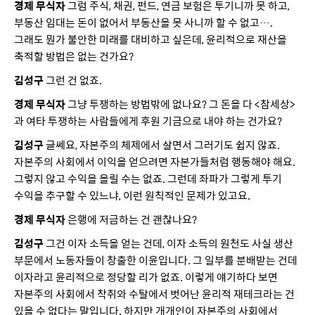
경제 무식자
그럼 주식, 채권, 펀드, 연금 보험은 투기니까 못 하고,
부동산 임대는 돈이 없어서 부동산을 못 사니까 할 수 없고….
그래도 뭔가 불안한 미래를 대비하고 싶은데, 윤리적으로 재산을
축적할 방법은 없는 건가요?
김성구
그런 건 없죠.
경제 무식자
그냥 투쟁하는 방법밖에 없나요? 그 돈을 다 <참세상>
과 여타 투쟁하는 사람들에게 후원 기금으로 내야 하는 건가요?
김성구
글쎄요, 자본주의 체제에서 살면서 그러기도 쉽지 않죠.
자본주의 사회에서 이익을 얻으려면 자본가들처럼 행동해야 해요.
그렇지 않고 수익을 올릴 수는 없죠. 그런데 좌파가 그렇게 투기
수익을 추구할 수 있느냐, 이런 원칙적인 문제가 있고요.
경제 무식자
은행에 저금하는 건 괜찮나요?
김성구
그건 이자 소득을 얻는 건데, 이자 소득의 원천도 사실 생산
부문에서 노동자들이 창출한 이윤입니다. 그 일부를 분배받는 건데
이자라고 윤리적으로 정당할 리가 없죠. 이렇게 얘기하다 보면
자본주의 사회에서 착취와 수탈에서 벗어난 윤리적 재테크라는 건
있을 수 없다는 말입니다. 하지만 개개인이 자본주의 사회에서