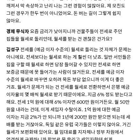
깨져서 막 속상하고 난리 나는 그런 경험이 많잖아요. 제 모친도
그런 경우가 한두 번이 아니었어요. 돈 버는 길이 그렇게 쉽지
않아요.
경제 무식자
요즘 금리가 낮아지니까 건물주들이 전세로 주던
집들을 월세로 돌리던데, 월세를 받는 건 괜찮은 건가요?
김성구
전세를 (예금 이자 수준의) 월세로 돌리는 것 자체가 문제는
아니에요. 전세보다는 월세로 하는 게 훨씬 더 낫죠. 일반 서민들은
집을 구할 때 월세로 하면 당장 들어갈 수 있지만 전세로 하면
보증금 때문에 못 들어가는 사람이 많거든요. 전세를 예금 이자
수준의 월세로 바꾸면 오히려 목돈 부담 없으니까 이게 더 좋은
거죠. 월세가 문제가 되는 건 전세를 월세로 전환하면서 은행 예금
이자율의 몇 배씩 월세로 받기 때문이에요. 지금 6% 정도 받는다고
해요. 전세 1억 원에 대해 6% 이자면 600만 원이거든요. 월 50만
원을 내라는 건데, 이게 세입자 수탈이죠. 1억 원에 대한 예금
이자는 지금 2%가 안 되니까 1년에 200만 원만 받으면 되는데 세
배를 받는 거잖아요. 독일 같은 유럽 국가들은 이렇지 않아요. 거긴
월세가 보편화돼 있어요. 월 임대료를 지자체나 정부 차원에서
엄격하게 규제하니까 함부로 못 올리고 세입자한테 쉽게