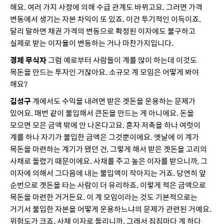
해요. 여러 가지 사정에 의해 수급 관계도 바뀌고요. 그러면 가격
변동에서 생기는 자본 차익이 또 있죠. 이건 투기적인 이득이죠.
달리 말하면 채권 가격의 변동으로 확정된 이자에도 불구하고
실제로 받는 이자율이 변동하는 거나 마찬가지입니다.
경제 무식자
그럼 예로부터 사람들이 계를 많이 하는데 이것도
목돈을 만드는 투자인 거잖아요. 소규모 계 모임은 어떻게 봐야
해요?
김성구
계에서도 수익을 내려면 받은 곗돈을 운용하는 문제가
있어요. 매번 같이 불입해서 큰돈을 만드는 게 아니에요. 돈을
모으면 모은 금액 밖에 안 나온다고요. 혼자 저축을 하나 여럿이
계를 하나 자기가 불입한 금액은 그것뿐이에요. 옛날에 이 계가
목돈을 마련하는 계기가 됐던 건, 그렇게 해서 받은 곗돈을 고리의
사채로 돌렸기 때문이에요. 사채를 주고 높은 이자를 받으니까, 그
이자에 의해서 그다음에 내는 불입액이 작아지는 거죠. 당연히 앞
순번으로 곗돈을 타는 사람이 더 유리하죠. 이렇게 적은 금액으로
목돈을 마련한 거거든요. 이 계 모임이라는 것도 기본적으로는
거기서 불입한 자본을 어떻게 운용하느냐의 문제가 관련된 거예요.
위험도가 크죠. 사채 이자로 돌리니까. 그래서 집집마다 계 하다