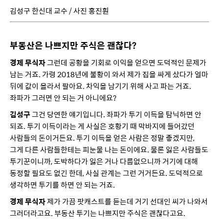
김성구 한신대 교수 / 사진 홍진훤
부동산은 나쁘지만 주식은 괜찮다?
경제 무식자
그런데 공황을 기회로 이익을 얻으면 도덕적인 문제가
남는 거죠. 가령 2018년에 불황이 와서 제가 집을 싸게 샀다가 얼마
뒤에 값이 올라서 팔아요. 차익을 남기기 위해 사고 파는 거죠.
좌파가 그러면 안 되는 거 아니에요?
김성구
그건 당연한 얘기입니다. 좌파가 투기 이득을 탐닉하면 안
되죠. 투기 이득이라는 게 사실은 호황기 때 막바지에 들어갔던
사람들의 돈이거든요. 투기 이득을 얻은 사람은 정말 좋겠지만,
그게 다른 사람들한테는 피눈물 나는 돈이에요. 물론 잃은 사람들도
투기꾼이니까, 도박하다가 잃은 거나 다름없으니까 거기에 대해
동정할 필요도 없긴 한데, 사실 관계는 그런 거거든요. 도덕적으로
생각하면 투기를 하면 안 되는 거죠.
경제 무식자
제가 가끔 팟캐스트를 듣는데 거기 선대인 씨가 나와서
그러더라고요. 부동산 투기는 나쁘지만 주식은 괜찮다고요.