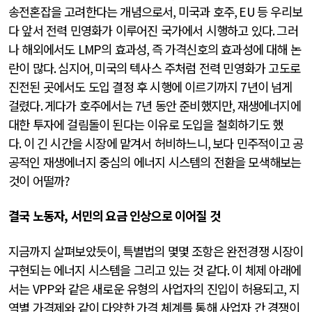
송전혼잡을 고려한다는 개념으로서
,
미국과 호주
, EU
등 우리보
다 앞서 전력 민영화가 이루어진 국가에서 시행하고 있다
.
그러
나 해외에서도
LMP
의 효과성
,
즉 가격신호의 효과성에 대해 논
란이 많다
.
심지어
,
미국의 텍사스 주처럼 전력 민영화가 고도로
진전된 곳에서도 도입 결정 후 시행에 이르기까지
7
년이 넘게
걸렸다
.
게다가 호주에서는
7
년 동안 준비했지만
,
재생에너지에
대한 투자에 걸림돌이 된다는 이유로 도입을 철회하기도 했
다
.
이 긴 시간을 시장에 맡겨서 허비하느니
,
보다 민주적이고 공
공적인 재생에너지 중심의 에너지 시스템의 전환을 모색해보는
것이 어떨까
?
결국 노동자, 서민의 요금 인상으로 이어질 것
지금까지 살펴보았듯이
,
특별법의 몇몇 조항은 완전경쟁 시장이
구현되는 에너지 시스템을 그리고 있는 것 같다
.
이 체제 아래에
서는
VPP
와 같은 새로운 유형의 사업자의 진입이 허용되고
,
지
역별 가격제와 같이 다양한 가격 체계를 통해 사업자 간 경쟁이