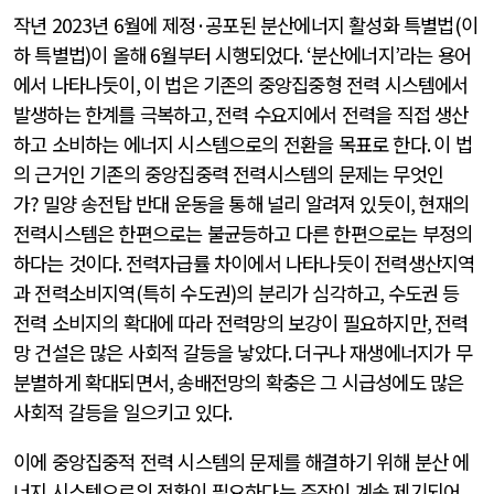
작년
2023
년
6
월에 제정
·
공포된 분산에너지 활성화 특별법
(
이
하 특별법
)
이 올해
6
월부터 시행되었다
. ‘
분산에너지
’
라는 용어
에서 나타나듯이
,
이 법은 기존의 중앙집중형 전력 시스템에서
발생하는 한계를 극복하고
,
전력 수요지에서 전력을 직접 생산
하고 소비하는 에너지 시스템으로의 전환을 목표로 한다
.
이 법
의 근거인 기존의 중앙집중력 전력시스템의 문제는 무엇인
가
?
밀양 송전탑 반대 운동을 통해 널리 알려져 있듯이
,
현재의
전력시스템은 한편으로는 불균등하고 다른 한편으로는 부정의
하다는 것이다
.
전력자급률 차이에서 나타나듯이 전력생산지역
과 전력소비지역
(
특히 수도권
)
의 분리가 심각하고
,
수도권 등
전력 소비지의 확대에 따라 전력망의 보강이 필요하지만
,
전력
망 건설은 많은 사회적 갈등을 낳았다
.
더구나 재생에너지가 무
분별하게 확대되면서
,
송배전망의 확충은 그 시급성에도 많은
사회적 갈등을 일으키고 있다
.
이에 중앙집중적 전력 시스템의 문제를 해결하기 위해 분산 에
너지 시스템으로의 전환이 필요하다는 주장이 계속 제기되어