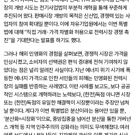
장의 개방 시도는 전기사업법의 부분적 개혁을 통해 꾸준하게
추진되어 왔다
.
판매시장 개방의 목적은 신산업
,
경쟁력 있는 사
업자의 참여 확대일 뿐이다
.
이에 자유기업원에서는 이번 특별
법에 대해
“
직접 거래
·
가격 차별화 허용으로 전력시장 경쟁 촉
진
”
을 기대한다는 발표를 하기도 했다
.
그러나 해외 민영화의 경험을 살펴보면
,
경쟁적 시장은 가격을
인상시켰고
,
소비자의 선택권은 편익 증대에 전혀 기여하지 않
았다는 점은 널리 알려진 사실이다
.
지난 에너지 위기 시기에 폭
등한 에너지 가격으로 인한 서민들의 피해는 민영화된 전력시
장의 실패를 반증하는 사례였다
.
이런 사례를 보고도
,
보다 공공
적인 시스템으로 개혁하려는 노력보다
, (
한전
)
독점 아니면 시장
또는
(
한전
)
독점의 유일한 해결책이 시장뿐이라는 주장만 넘쳐
날 뿐이다
.
게다가 이번 특별법은 분산이라는 용어만 있을 뿐
,
‘
분산화
=
시장화
’
이므로
,
중앙집중을 넘어선 분산을 통한 거버넌
스 개혁 등 지역 민주주의의 강화라는 의미도 무색해졌다
.
여러
언론 보도에서 나타나듯이
,
지자체의 관심은 이를 계기로 신사