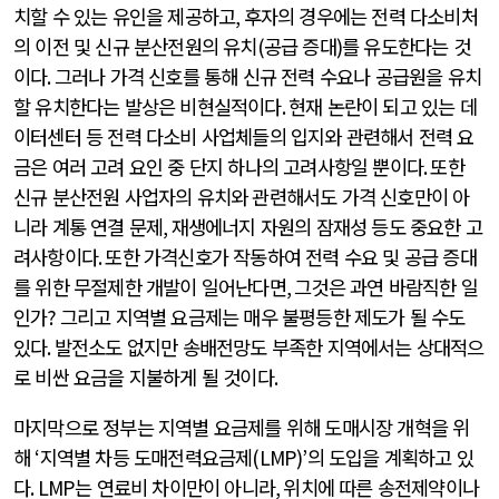
치할 수 있는 유인을 제공하고
,
후자의 경우에는 전력 다소비처
의 이전 및 신규 분산전원의 유치
(
공급 증대
)
를 유도한다는 것
이다
.
그러나 가격 신호를 통해 신규 전력 수요나 공급원을 유치
할 유치한다는 발상은 비현실적이다
.
현재 논란이 되고 있는 데
이터센터 등 전력 다소비 사업체들의 입지와 관련해서 전력 요
금은 여러 고려 요인 중 단지 하나의 고려사항일 뿐이다
.
또한
신규 분산전원 사업자의 유치와 관련해서도 가격 신호만이 아
니라 계통 연결 문제
,
재생에너지 자원의 잠재성 등도 중요한 고
려사항이다
.
또한 가격신호가 작동하여 전력 수요 및 공급 증대
를 위한 무절제한 개발이 일어난다면
,
그것은 과연 바람직한 일
인가
?
그리고 지역별 요금제는 매우 불평등한 제도가 될 수도
있다
.
발전소도 없지만 송배전망도 부족한 지역에서는 상대적으
로 비싼 요금을 지불하게 될 것이다
.
마지막으로 정부는 지역별 요금제를 위해 도매시장 개혁을 위
해
‘
지역별 차등 도매전력요금제
(LMP)’
의 도입을 계획하고 있
다
. LMP
는 연료비 차이만이 아니라
,
위치에 따른 송전제약이나