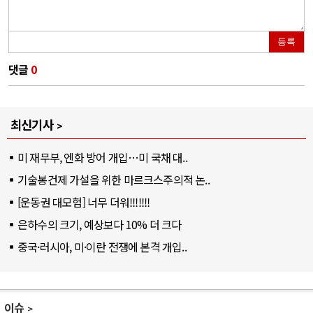
등록
댓글
0
최신기사
미 재무부, 엔화 방어 개입…미 국채 대..
기술봉건제 가설을 위한 마르크스주의적 논..
[운동권 대모험] 너무 더워!!!!!!!
은하수의 크기, 예상보다 10% 더 크다
중국·러시아, 미·이란 전쟁에 본격 개입..
이슈