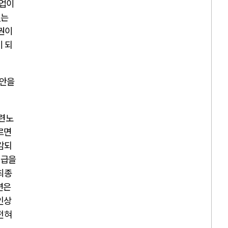
선업이
있는
3권이
이 되
보안을
숙련노
르면
감되
지급을
최종
션은
인상
전혀