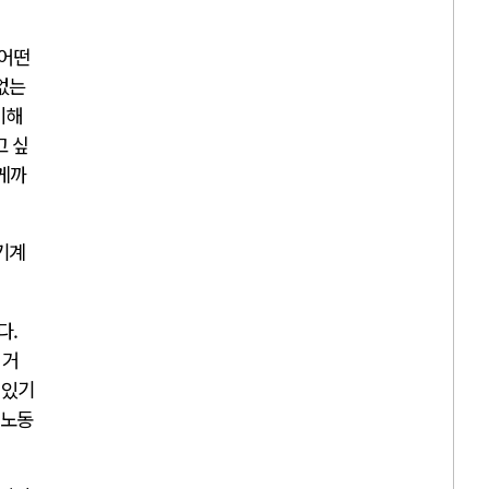
 어떤
없는
이해
고 싶
렇게까
기계
다.
 거
 있기
 노동