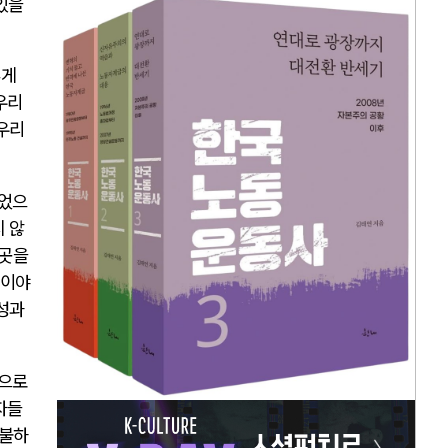
있을
렇게
우리
 우리
있었으
지 않
이곳을
 이야
 성과
적으로
자들
지불하