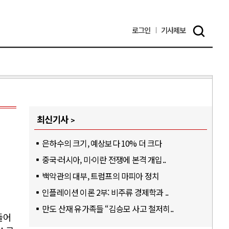
로그인
기사
제보
최신기사
은하수의 크기, 예상보다 10% 더 크다
중국·러시아, 미·이란 전쟁에 본격 개입..
백악관의 대부, 트럼프의 마피아 정치
인플레이션 이론 2부: 비주류 경제학과 ..
만도 산재 유가족들 “김승모 사고 철저히..
들어