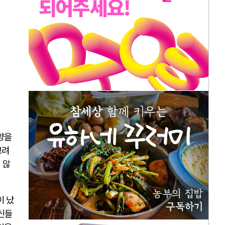
양을
고려
 않
이 났
자신들