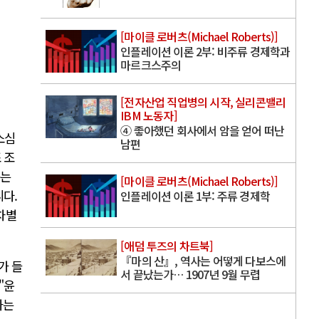
[마이클 로버츠(Michael Roberts)]
인플레이션 이론 2부: 비주류 경제학과
마르크스주의
[전자산업 직업병의 시작, 실리콘밸리
IBM 노동자]
④ 좋아했던 회사에서 암을 얻어 떠난
소심
남편
 조
구는
[마이클 로버츠(Michael Roberts)]
니다.
인플레이션 이론 1부: 주류 경제학
차별
[애덤 투즈의 차트북]
『마의 산』, 역사는 어떻게 다보스에
가 들
서 끝났는가… 1907년 9월 무렵
"윤
하는