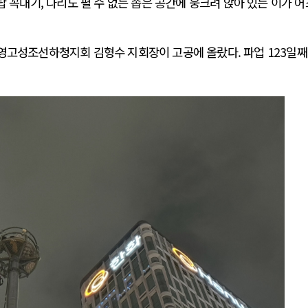
탑 꼭대기, 다리도 펼 수 없는 좁은 공간에 웅크려 앉아 있는 이가 
영고성조선하청지회 김형수 지회장이 고공에 올랐다. 파업 123일째,
러시아-우크라이나 전쟁
 시..
전쟁의 추상화: 우크라이나, 대리전의 역..
진영 ..
EU·우크라이나 드론 협력 직후, 러시아..
운 글로..
나토, 우크라 군사지원 2027년까지 공..
 확산..
우크라이나, 덴마크, 에스토니아, 네덜란..
식하고 ..
러·우크라, 대규모 공습 주고받아…민간 ..