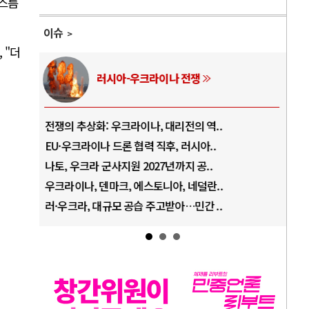
어스름
이슈
 "더
중동 위기
호르무즈 갈등 격화, 트럼프 정치·경제 ..
중
호르무즈 해협 통행료를 철회한 트럼프
A
이란, 호르무즈 해협 봉쇄 선택한 배경
A
트럼프, 이란 압박수단 한계 직면
A
하마스, 가자 통치권 이양으로 휴전 의지..
A