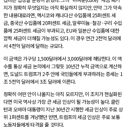
지가 정확히 무엇일지는 아직 확실하지 않지만
,
만약 그가 약속
한 내용대로라면
,
멕시코와 캐나다산 수입품에
25
퍼센트 세
금
,
중국산 수입품에
20
퍼센트 세금
,
알루미늄
·
철강
·
구리 수입
품에
25
퍼센트 세금이 부과되고
, EU
와 일본산 수입품에 대한
깜짝 세금이 더해질 가능성도 있다
.
이 경우 연간
2
천억 달러에
서
4
천억 달러에 달하는 규모다
.
이 금액은 가구당
1,500
달러에서
3,000
달러에 해당한다
.
이 액
수를 통상 세금 논의에서 그렇듯
10
년간 누적 금액으로 계산하
면
,
도널드 트럼프가
2
주 안에 국민들에게 부과하려는 증세는
1
조
5
천억 달러에서
3
조 달러에 이른다
.
정확히 어떤 안이 나올지는 아직 모르지만
,
이 조치가 현실화된
다면 미국 역사상 가장 큰 세금 인상이 될 가능성이 높다
.
클린
턴과 오바마 대통령이 지난
30
년간 시행한 세금 인상이 주로 상
위
1
퍼센트를 겨냥했던 반면
,
트럼프의 세금 인상은 주로 보통
노동자들에게 타격을 줄 것이다
.