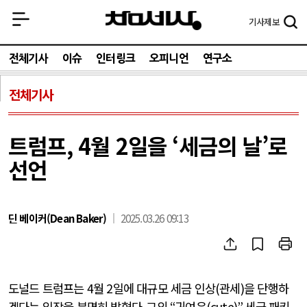
기사
제보
전체기사
이슈
인터링크
오피니언
연구소
전체기사
트럼프, 4월 2일을 ‘세금의 날’로
선언
딘 베이커(Dean Baker)
2025.03.26 09:13
도널드 트럼프는
4
월
2
일에 대규모 세금 인상
(
관세
)
을 단행하
겠다는 입장을 분명히 밝혔다
.
그의
“
귀여운
(cute)”
세금 패키