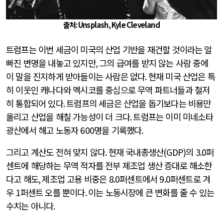
출처: Unsplash, Kyle Cleveland
트럼프는 이번 세금이 미국의 산업 기반을 재건할 것이라는 얼
빠진 변명을 내놓고 있지만
,
그의 급여를 받지 않는 사람 중에
이 말을 진지하게 받아들이는 사람은 없다
.
현재 미국 산업은 특
히 이웃인 캐나다와 멕시코를 중심으로 무역 파트너들과 철저
히 통합되어 있다
.
트럼프의 세금은 산업을 돕기보다는 비용만
올리고 산업을 해칠 가능성이 더 크다
.
트럼프는 이미 미네소타
광산에서 해고 노동자
600
명을 기록했다
.
그리고 계산도 전혀 맞지 않다
.
현재 국내총생산
(GDP)
의
3.0
퍼
센트에 해당하는 무역 적자를 전부 제조업 생산 증대로 해소한
다고 해도
,
제조업 고용 비중은
8.0
퍼센트에서
9.0
퍼센트로 겨
우
1
퍼센트 오를 뿐이다
.
이는 노동시장에 큰 변화를 줄 수 있는
수치는 아니다
.