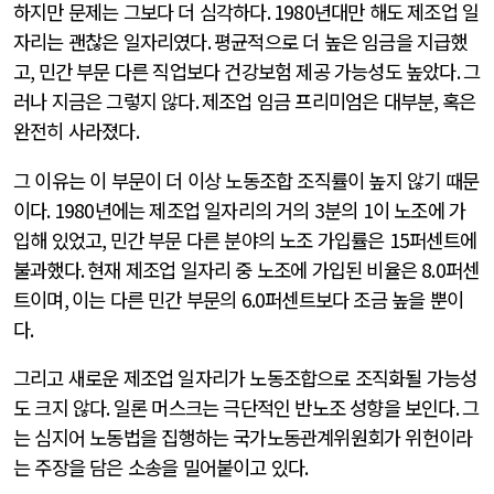
하지만 문제는 그보다 더 심각하다
. 1980
년대만 해도 제조업 일
자리는 괜찮은 일자리였다
.
평균적으로 더 높은 임금을 지급했
고
,
민간 부문 다른 직업보다 건강보험 제공 가능성도 높았다
.
그
러나 지금은 그렇지 않다
.
제조업 임금 프리미엄은 대부분
,
혹은
완전히 사라졌다
.
그 이유는 이 부문이 더 이상 노동조합 조직률이 높지 않기 때문
이다
. 1980
년에는 제조업 일자리의 거의
3
분의
1
이 노조에 가
입해 있었고
,
민간 부문 다른 분야의 노조 가입률은
15
퍼센트에
불과했다
.
현재 제조업 일자리 중 노조에 가입된 비율은
8.0
퍼센
트이며
,
이는 다른 민간 부문의
6.0
퍼센트보다 조금 높을 뿐이
다
.
그리고 새로운 제조업 일자리가 노동조합으로 조직화될 가능성
도 크지 않다
.
일론 머스크는 극단적인 반노조 성향을 보인다
.
그
는 심지어 노동법을 집행하는 국가노동관계위원회가 위헌이라
는 주장을 담은 소송을 밀어붙이고 있다
.