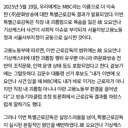
2025
년
5
월
19
일
,
우리에게는
MBC
라는 이름으로 더 익숙
한
(
주
)
문화방송에 대한 특별근로감독 결과가 발표되었다
.
이번
특별근로감독은 직장 내 괴롭힘으로 목숨을 잃은 故 오요안나
기상캐스터 사건이 사회적 이슈로 부각되자 서울지방고용노동
청과 서울서부지청이 공동으로 실시한 것이다
.
고용노동부에 따르면
,
이번 근로감독의 범위에는 故 오요안나
기상캐스터에 대한 괴롭힘 행위 유무뿐 아니라 ㈜문화방송 전
반의 조직문화
,
인력 운영 상태 등도 포함되었다고 한다
.
겉보기
에는 그럴듯하다
.
김문수 대통령 선거 후보도
"
내가 이번에 오
요안나 사건 있을 때
MBC
에도 내가 바로 이거는 근로자가 아니
지만 직장 내 괴롭힘 아니냐 이런 고용노동부 판결을 끌어냈
다
"
고 방송기자클럽 초청 토론회에서 근로감독 결과를 자랑스
럽게 말하기도 했다
.
그러나 이번 특별근로감독은 실망스러움을 넘어
,
특별근로감독
이 실시된 본질적인 원인을 배반하였다
.
故 오요안나 기상캐스