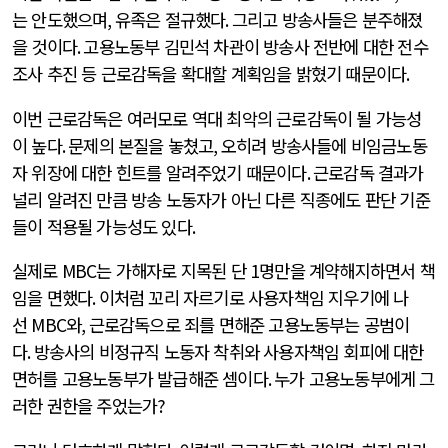
는 안도했으며
,
유족은 절규했다
.
그리고 방송사들은 분주해졌
을 것이다
.
고용노동부 김민석 차관이 방송사 전반에 대한 전수
조사 추진 등 근로감독을 확대할 계획임을 밝혔기 때문이다
.
이번 근로감독은 여러모로 역대 최악의 근로감독이 될 가능성
이 높다
.
문제의 본질을 놓쳤고
,
오히려 방송사들에 비임금노동
자 위장에 대한 힌트를 알려주었기 때문이다
.
근로감독 결과가
널리 알려진 만큼 방송 노동자가 아닌 다른 직종에도 판단 기준
들이 적용될 가능성도 있다
.
실제로
MBC
는 가해자로 지목된 단
1
명만을 계약해지하면서 책
임을 면했다
.
이처럼 꼬리 자르기로 사용자책임 지우기에 나
선
MBC
와
,
근로감독으로 죄를 면해준 고용노동부는 공범이
다
.
방송사의 비정규직 노동자 착취와 사용자책임 회피에 대한
면허를 고용노동부가 발급해준 셈이다
.
누가 고용노동부에게 그
러한 권한을 주었는가
?