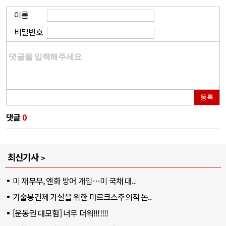
이름
비밀번호
등록
댓글
0
최신기사
미 재무부, 엔화 방어 개입…미 국채 대..
기술봉건제 가설을 위한 마르크스주의적 논..
[운동권 대모험] 너무 더워!!!!!!!