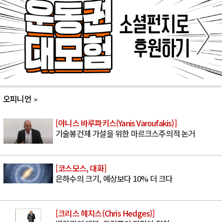
오피니언
[야니스 바루파키스(Yanis Varoufakis)]
기술봉건제 가설을 위한 마르크스주의적 논거
[코스모스, 대화]
은하수의 크기, 예상보다 10% 더 크다
[크리스 헤지스(Chris Hedges)]