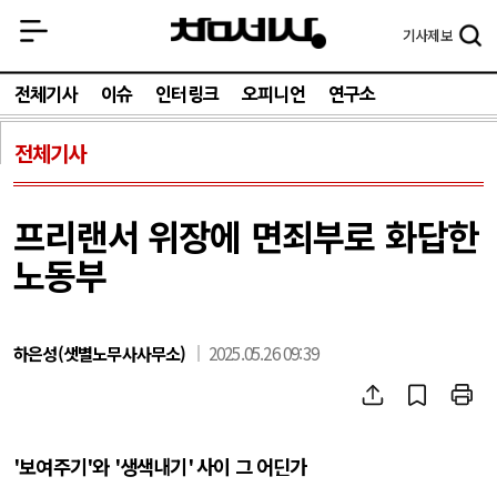
기사
제보
전체기사
이슈
인터링크
오피니언
연구소
전체기사
프리랜서 위장에 면죄부로 화답한
노동부
하은성(샛별노무사사무소)
2025.05.26 09:39
'
보여주기
'
와
'
생색내기
'
사이 그 어딘가