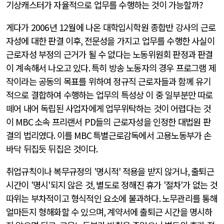
기상캐스터가 자율적으로 업무를 수행하는 것이 가능할까
?
게다가
2006
년
12
월에 나온 대학입시학원 종합반 강사의 근로
자성에 대한 판결 이후
,
전문성을 가지고 업무를 수행한 사실이
근로자성 부정의 근거가 될 수 없다는 노동위원회 판정과 판결
이 계속해서 나오고 있다
.
특히 방송 노동자의 경우 프로그램 제
작이라는 공동의 목표를 위하여 정규직 근로자들과 함께 유기
적으로 결합하여 수행하는 업무의 특성상 이 중 일부분만 따로
떼어 내어 독립된 사업자에게 업무위탁하는 것이 어렵다는 것
이
MBC
소속 프리랜서
PD
들의 근로자성을 인정한 대법원 판
결의 법리였다
.
이를
MBC
특별근로감독에서 고용노동부가 손
바닥 뒤집듯 뒤집은 것이다
.
취업규칙이나 복무규정의
'
명시적
'
적용을 받지 않거나
,
출퇴근
시간이
'
명시
'
되지 않은 것
,
별도로 정해진 휴가
'
절차
'
가 없는 것
따위는 부차적이고 형식적인 요소에 불과하다
.
노무관리를 통해
얼마든지 형해화할 수 있으며
,
계약서에 출퇴근 시간을 명시하