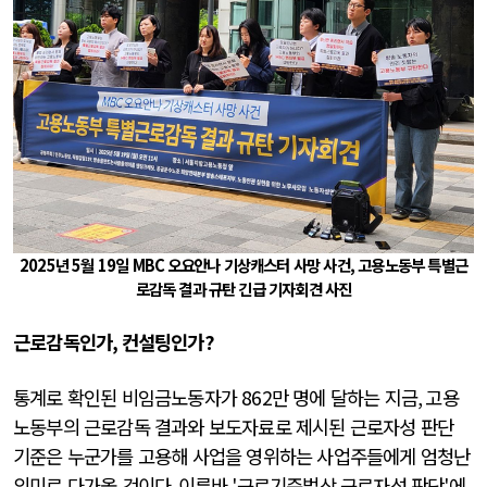
2025
년
5
월
19
일
MBC
오요안나 기상캐스터 사망 사건, 고용노동부 특별근
로감독 결과 규탄 긴급 기자회견 사진
근로감독인가
,
컨설팅인가
?
통계로 확인된 비임금노동자가
862
만 명에 달하는 지금
,
고용
노동부의 근로감독 결과와 보도자료로 제시된 근로자성 판단
기준은 누군가를 고용해 사업을 영위하는 사업주들에게 엄청난
의미로 다가올 것이다
.
이른바
'
근로기준법상 근로자성 판단
'
에