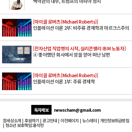
백악관의 대부, 트럼프의 마피아 정치
[마이클 로버츠(Michael Roberts)]
인플레이션 이론 2부: 비주류 경제학과 마르크스주의
[전자산업 직업병의 시작, 실리콘밸리 IBM 노동자]
④ 좋아했던 회사에서 암을 얻어 떠난 남편
[마이클 로버츠(Michael Roberts)]
인플레이션 이론 1부: 주류 경제학
독자제보
newscham@gmail.com
참세상소개
|
후원하기
|
광고안내
|
이전페이지
|
뉴스레터
|
개인정보취급방침
|
청소년 보호책임:홍석만