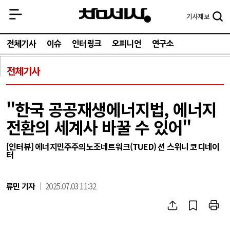
기사
제보
전체기사
이슈
인터링크
오피니언
연구소
전체기사
"한국 공공재생에너지법, 에너지
전환의 세계사 바꿀 수 있어"
[인터뷰] 에너지민주주의노조네트워크(TUED) 션 스위니 코디네이
터
류민 기자
2025.07.03 11:32