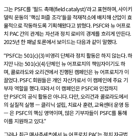
그는
PSFC
를
'
필드 촉매
(field catalyst)'
라고 표현하며
,
사이키
델릭 운동의
'
핵심 퍼즐 조각
'
들을 적재적소에 배치해 산업이 효
율적으로 작동하도록 기획해왔다고 밝혔다
. PSFC
와 뉴 어프로
치
PAC
간의 관계는 자선과 정치 로비의 경계를 흐리게 만든다
.
2025
년 한 패널 토론에서 보이드는 다음과 같이 말했다
.
“PSFC
는
501(c)(3)
비영리 단체라 정치 활동은 하지 않는다
.
하
지만 나는
501(c)(4)
단체인 뉴 어프로치의 책임자이기도 하
며
,
콜로라도와 오리건에서 진행된 캠페인은 뉴 어프로치가 이
끌었다
. PSFC
회원들은 개인 자산가로서 이 캠페인에 주요 기
부자 역할을 했다
.
따라서 이 캠페인은
PSFC
와 인접하지
만
PSFC
의 공식 활동은 아니다
.
다만
,
오리건과 콜로라도에서
의 실질적 실행 — 클리닉 설립
,
치료사 훈련
,
교육센터 운영 등
— 은
PSFC
의 핵심 영역이며
,
많은 기부자들이
PSFC
를 통해
이를 지원하고 있다
.”
그러나 최근 매사추세츠에서 뉴 어프로치
PAC
는 정치 자금법