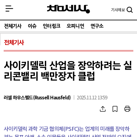
기사
제보
전체기사
이슈
인터링크
오피니언
연구소
전체기사
사이키델릭 산업을 장악하려는 실
리콘밸리 백만장자 클럽
러셀 하우스펠드(Russell Hausfeld)
2025.11.12 13:59
사이키델릭 과학 기금 협의체
(PSFC)
는 업계의 미래를 장악하
려는 목표 아래
,
소속 인물들을 사이키델릭 산업 전반의 요직에