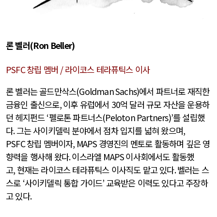
론 벨러
(Ron Beller)
PSFC
창립 멤버
/
라이코스 테라퓨틱스 이사
론 벨러는 골드만삭스
(Goldman Sachs)
에서 파트너로 재직한
금융인 출신으로
,
이후 유럽에서
30
억 달러 규모 자산을 운용하
던 헤지펀드
‘
펠로톤 파트너스
(Peloton Partners)’
를 설립했
다
.
그는 사이키델릭 분야에서 점차 입지를 넓혀 왔으며
,
PSFC
창립 멤버이자
, MAPS
경영진의 멘토로 활동하며 깊은 영
향력을 행사해 왔다
.
이스라엘
MAPS
이사회에서도 활동했
고
,
현재는 라이코스 테라퓨틱스 이사직도 맡고 있다
.
벨러는 스
스로
‘
사이키델릭 통합 가이드
’
교육받은 이력도 있다고 주장하
고 있다
.