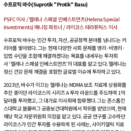
수프로틱 바수
(Suprotik "Protik" Basu)
PSFC
이사
/
헬레나 스페셜 인베스트먼츠
(Helena Special
Investments)
매니징 파트너
/
라이코스 테라퓨틱스 이사
수프로틱 바수는 민간 투자
,
자선
,
공공정책 분야를 넘나드는 커
리어를 쌓아왔다
.
그는 현재 다양한 사회 문제를 영리
·
비영리
·
입법 수단을 조합해 해결하겠다는 목표를 내세우는 투자회
사
‘
헬레나 스페셜 인베스트먼츠
’
의 대표를 맡고 있다
.
헬레나는
정신 건강 문제 해결을 포함한 글로벌 이슈에 투자하고 있다
.
2023
년
,
바수가 이끄는 헬레나는
MDMA
보조 치료제 상용화를
추진 중이던 라이코스의 시리즈
A
투자 라운드를 주도하며
1
억
달러를 투자했고
,
그 대가로 이사회에 합류했다
.
그는 존스홉킨
스대학교 블룸버그 공중보건대학원에서 학위를 받았으며
,
현재
해당 학교 자문위원회 의장을 맡고 있다
.
공공 연구를 고수하던
라이코스가 민간 투자를 수용하게 된 사례는
,
사이키델릭 치료