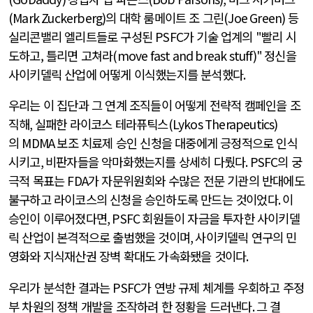
(Mark Zuckerberg)
의 대학 룸메이트 조 그린
(Joe Green)
등
실리콘밸리 엘리트들로 구성된
PSFC
가 기술 업계의
"
빨리 시
도하고, 틀리면 고쳐라
(move fast and break stuff)"
정신을
사이키델릭 산업에 어떻게 이식했는지를 분석했다
.
우리는 이 집단과 그 연계 조직들이 어떻게 전략적 캠페인을 조
직해
,
실패한 라이코스 테라퓨틱스
(Lykos Therapeutics)
의
MDMA
보조 치료제 승인 신청을 대중에게 긍정적으로 인식
시키고
,
비판자들을 악마화했는지를 상세히 다뤘다
. PSFC
의 궁
극적 목표는
FDA
가 자문위원회와 수많은 전문 기관의 반대에도
불구하고 라이코스의 신청을 승인하도록 만드는 것이었다
.
이
승인이 이루어졌다면
, PSFC
회원들이 자금을 투자한 사이키델
릭 산업이 본격적으로 출범했을 것이며
,
사이키델릭 연구의 민
영화와 지식재산권 장벽 확대도 가속화됐을 것이다
.
우리가 분석한 결과는
PSFC
가 연방 규제 체계를 우회하고 주정
부 차원의 정책 개발을 조작하려 한 정황을 드러낸다
.
그 결