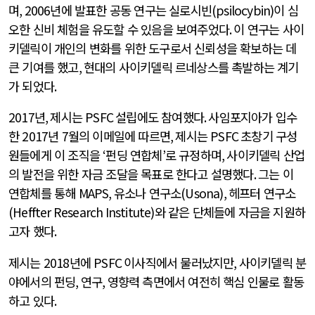
며
, 2006
년에 발표한 공동 연구는 실로시빈
(psilocybin)
이 심
오한 신비 체험을 유도할 수 있음을 보여주었다
.
이 연구는 사이
키델릭이 개인의 변화를 위한 도구로서 신뢰성을 확보하는 데
큰 기여를 했고
,
현대의 사이키델릭 르네상스를 촉발하는 계기
가 되었다
.
2017
년
,
제시는
PSFC
설립에도 참여했다
.
사임포지아가 입수
한
2017
년
7
월의 이메일에 따르면
,
제시는
PSFC
초창기 구성
원들에게 이 조직을
‘
펀딩 연합체
’
로 규정하며
,
사이키델릭 산업
의 발전을 위한 자금 조달을 목표로 한다고 설명했다
.
그는 이
연합체를 통해
MAPS,
유소나 연구소
(Usona),
헤프터 연구소
(Heffter Research Institute)
와 같은 단체들에 자금을 지원하
고자 했다
.
제시는
2018
년에
PSFC
이사직에서 물러났지만
,
사이키델릭 분
야에서의 펀딩
,
연구
,
영향력 측면에서 여전히 핵심 인물로 활동
하고 있다
.