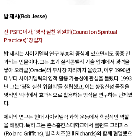
밥 제시
(Bob Jesse)
전
PSFC
이사
, ‘
영적 실천 위원회
(Council on Spiritual
Practices)’
창립자
밥 제시는 사이키델릭 연구 부흥의 중심에 있으면서도 종종 간
과되는 인물이다
.
그는 초기 실리콘밸리 기술 업계에서 경력을
쌓아 오라클
(Oracle)
의 부사장 자리까지 올랐고
,
이후
1990
년
대부터 사이키델릭의 영적 활용 가능성에 관심을 돌렸다
. 1993
년 그는
‘
영적 실천 위원회
’
를 설립했고
,
이는 향정신성 물질을
영적인 맥락에서 효과적으로 활용하는 방식을 연구하는 단체였
다
.
제시의 연구는 현대 사이키델릭 과학 운동에서 핵심적인 역할
을 해왔다
.
특히 그는 존스홉킨스대학교에서 롤런드 그리피스
(Roland Griffiths),
빌 리처즈
(Bill Richards)
와 함께 협업했으