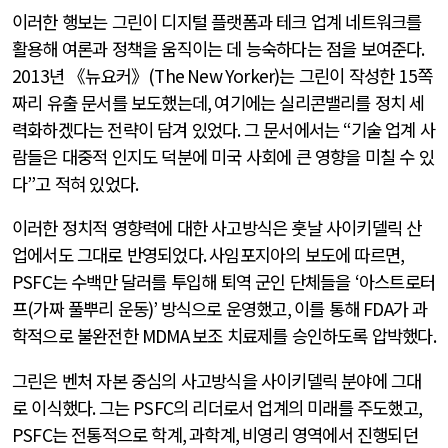
이러한 행보는 그린이 디지털 플랫폼과 테크 업계 네트워크를
활용해 여론과 정책을 움직이는 데 능숙하다는 점을 보여준다
.
2013
년 《뉴요커》
(The New Yorker)
는 그린이 작성한
15
쪽
짜리 유출 문서를 보도했는데
,
여기에는 실리콘밸리를 정치 세
력화하겠다는 전략이 담겨 있었다
.
그 문서에서는
“
기술 업계 사
람들은 대중적 인지도 덕분에 미국 사회에 큰 영향을 미칠 수 있
다
”
고 적혀 있었다
.
이러한 정치적 영향력에 대한 사고방식은 훗날 사이키델릭 산
업에서도 그대로 반영되었다
.
사임포지아의 보도에 따르면
,
PSFC
는 수백만 달러를 투입해 퇴역 군인 단체들을
‘
아스트로터
프
(
가짜 풀뿌리 운동
)’
방식으로 운영했고
,
이를 통해
FDA
가 과
학적으로 불완전한
MDMA
보조 치료제를 승인하도록 압박했다
.
그린은 벤처 자본 중심의 사고방식을 사이키델릭 분야에 그대
로 이식했다
.
그는
PSFC
의 리더로서 업계의 미래를 주도했고
,
PSFC
는 전통적으로 학계
,
과학계
,
비영리 영역에서 진행되던