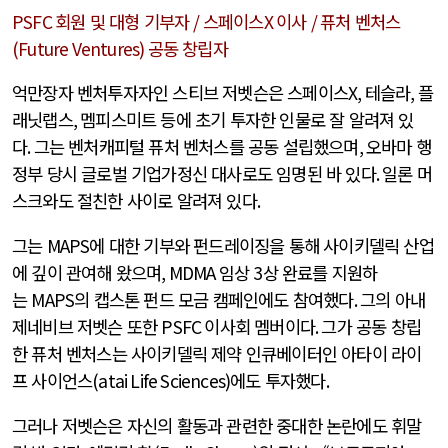
PSFC
회원 및 대형 기부자
/
스페이스
X
이사
/
퓨처 벤처스
(Future Ventures)
공동 창립자
억만장자 벤처투자자인 스티브 저벳슨은 스페이스
X,
테슬라
,
플
래닛랩스
,
멤피스미트 등에 초기 투자한 인물로 잘 알려져 있
다
.
그는 벤처캐피털 퓨처 벤처스를 공동 설립했으며
,
오바마 행
정부 당시 글로벌 기업가정신 대사로도 임명된 바 있다
.
일론 머
스크와도 절친한 사이로 알려져 있다
.
그는
MAPS
에 대한 기부와 펀드레이징을 통해 사이키델릭 산업
에 깊이 관여해 왔으며
, MDMA
임상
3
상 완료를 지원하
는
MAPS
의 캡스톤 펀드 모금 캠페인에도 참여했다
.
그의 아내
제네비브 저벳슨 또한
PSFC
이사회 멤버이다
.
그가 공동 창립
한 퓨처 벤처스는 사이키델릭 제약 인큐베이터인 아타이 라이
프 사이언스
(atai Life Sciences)
에도 투자했다
.
그러나 저벳슨은 자신의 활동과 관련한 중대한 논란에도 휘말