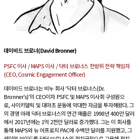
데이비드 브로너
(David Bronner)
PSFC
이사
/ MAPS
이사
/
닥터 브로너스 전방위 전략 책임자
(CEO, Cosmic Engagement Officer)
데이비드 브로너는 비누 회사
‘
닥터 브로너스
(Dr.
Bronner’s)’
의
CEO
이자
PSFC
및
MAPS
이사회 구성원으
로
,
사이키델릭 및 대마초 운동에 막대한 자금을 투자해왔다
.
그
의 경영 아래 닥터 브로너스의 연간 매출은
1998
년
400
만 달러
에서
2017
년에는
1
억
2
천만 달러로 증가했다
.
그는 이 회사를
통해
MAPS
와 뉴 어프로치
PAC
에 수백만 달러를 지원했고
,
그
레이엄 보이드를 닥터 브로너스의 정치국장으로 고용해 정치