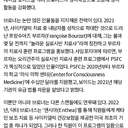
활동을 강화했다
.
브로너는 논란 많은 인물들을 지지해온 전력이 있다
. 2021
년
,
사이키델릭 치료 중 내담자를 성적으로 학대한 것으로 드러
난 프랑수아즈 부르자
(Françoise Bourzat)
에 대해
,
그는 불과
몇 달 전까지
“
놀라운 실로시빈 치료사
”
라며 칭찬하고 부르자
의 치료사 훈련 프로그램을 홍보했다
.
사임포지아에 따르면
,
부
르자는 오리건주의 실로시빈 치료사 훈련 프로그램에서
PSFC
가 핵심적으로 밀었던 인물이었다
. PSFC
는
2020
년부터 부르자
의 학교
‘
의식 의학 센터
(Center for Consciousness
Medicine)’
에 수십만 달러를 지원했고
,
보이드는
2021
년 해당
기관의 유급 법률 자문을 맡았다고 밝혔다
.
이뿐만 아니라 브로너는 다른 스캔들에도 연루돼 있다
. 2022
년
,
닥터 브로너스는
‘
엔시아
(Enthea)’
를 통해 직원들에게 케타
민 보조 치료 등 사이키델릭 건강보험을 제공한 미국 최초의 기
업 중 하나가 되었다
.
그러나 한 직원이 이 프로그램의 일환으로