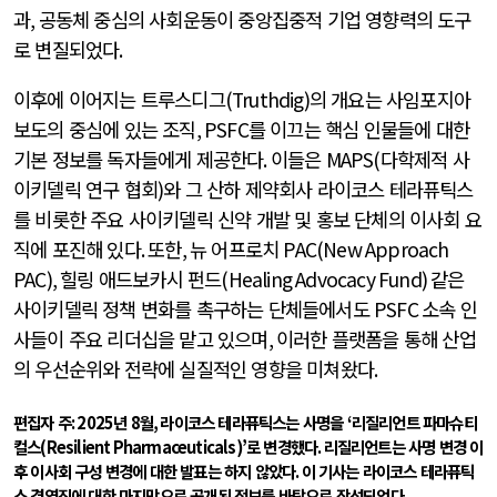
과
,
공동체 중심의 사회운동이 중앙집중적 기업 영향력의 도구
로 변질되었다
.
이후에 이어지는 트루스디그
(Truthdig)
의 개요는 사임포지아
보도의 중심에 있는 조직
, PSFC
를 이끄는 핵심 인물들에 대한
기본 정보를 독자들에게 제공한다
.
이들은
MAPS(
다학제적 사
이키델릭 연구 협회
)
와 그 산하 제약회사 라이코스 테라퓨틱스
를 비롯한 주요 사이키델릭 신약 개발 및 홍보 단체의 이사회 요
직에 포진해 있다
.
또한
,
뉴 어프로치
PAC(New Approach
PAC),
힐링 애드보카시 펀드
(Healing Advocacy Fund)
같은
사이키델릭 정책 변화를 촉구하는 단체들에서도
PSFC
소속 인
사들이 주요 리더십을 맡고 있으며
,
이러한 플랫폼을 통해 산업
의 우선순위와 전략에 실질적인 영향을 미쳐왔다
.
편집자 주
: 2025
년
8
월
,
라이코스 테라퓨틱스는 사명을
‘
리질리언트 파마슈티
컬스
(Resilient Pharmaceuticals)’
로 변경했다
.
리질리언트는 사명 변경 이
후 이사회 구성 변경에 대한 발표는 하지 않았다
.
이 기사는 라이코스 테라퓨틱
스 경영진에 대한 마지막으로 공개된 정보를 바탕으로 작성되었다
.