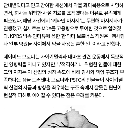
안내받았다고 믿고 참여한 세션에서 약물 과다복용으로 사망하
면서
,
회사는 위법한 사설 치료를 조직했다는 이유로 유족에게
피소됐다
.
해당 사건에서
‘
케타민 마사지
’
는 무면허 마사지사가
진행했고
,
실제로는
MDA
를 고용량으로 투여한 것으로 알려졌
다
. KPBS
방송 인터뷰에 응한 한 닥터 브로너스 직원은
“
행사팀
과 일부 임원들 사이에서 약물 사용은 흔한 일
”
이라고 말했다
.
데이비드 브로너는 사이키델릭과 대마초 관련 운동에서 독보적
인 영향력을 지니고 있지만
,
부적격하거나 위험한 인물에 대한
그의 지지는 이 산업의 성장 속도에 비해 감시와 책임 구조가 부
족하다는 점을 드러낸다
.
브로너와
PSFC
의 인물들이 사이키델
릭 산업의 자금과 방향을 좌우하는 구조 속에서 잘못된 판단이
현실적 피해로 이어질 수 있다는 점은 우려를 키운다
.