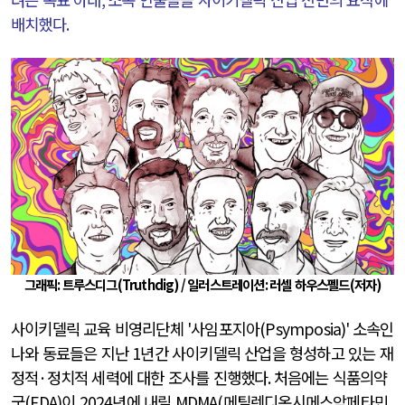
배치했다
.
그래픽
:
트루스디그
(Truthdig) /
일러스트레이션
:
러셀 하우스펠드
(저자)
사이키델릭 교육 비영리단체
'
사임포지아
(Psymposia)'
소속인
나와 동료들은 지난
1
년간 사이키델릭 산업을 형성하고 있는 재
정적
·
정치적 세력에 대한 조사를 진행했다
.
처음에는 식품의약
국
(FDA)
이
2024
년에 내릴
MDMA(메틸렌디옥시메스암페타민,