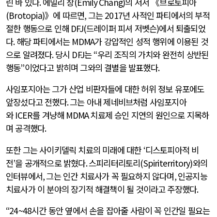
린 바 있다
.
에밀리 창
(Emily Chang)
의 저서 《브로토피아
(Brotopia)
》에 따르면
,
그는
2017
년 사적인 파티에서의 부적
절한 행동으로 인해
DFJ(
드레이퍼 피셔 저벳슨
)
에서 퇴출되었
다
.
해당 파티에서는
MDMA
가 강압적인 성적 행위에 이용된 것
으로 알려졌다
.
당시
DFJ
는
“
우리 조직의 가치와 완전히 상반된
행동
”
이었다고 밝히며 그와의 결별을 발표했다
.
사임포지아는 그가 산업 비판자들에 대한 허위 정보 유포에도
앞장섰다고 전했다
.
그는 아내 제네비브처럼 사임포지아
와
ICER
를 겨냥해
MDMA
치료제 승인 지연의 원인으로 지목하
며 공격했다
.
또한 그는 사이키델릭 치료의 미래에 대한
‘
디스토피아적 비
전
’
을 공개적으로 밝혔다
.
스피리터리토리
(Spiriterritory)
와의
인터뷰에서
,
그는 인간 치료사가 꼭 필요하지 않다며
,
인공지능
치료사가 이 분야의 장기적 해결책이 될 것이라고 주장했다
.
“24~48
시간 동안 옆에서 손을 잡아줄 사람이 꼭 인간일 필요는