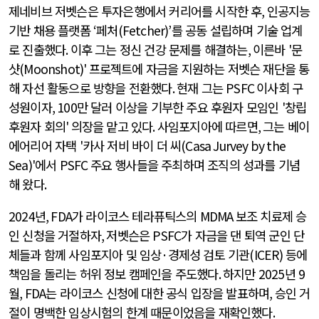
제네비브 저벳슨은 투자은행에서 커리어를 시작한 후
,
인공지능
기반 채용 플랫폼
‘
페처
(Fetcher)’
를 공동 설립하며 기술 업계
로 진출했다
.
이후 그는 정신 건강 문제를 해결하는
,
이른바
'
문
샷
(Moonshot)'
프로젝트에 자금을 지원하는 저벳슨 재단을 통
해 자선 활동으로 방향을 전환했다
.
현재 그는
PSFC
이사회 구
성원이자
, 100
만 달러 이상을 기부한 주요 후원자 모임인
'
창립
후원자 회의
'
의장을 맡고 있다
.
사임포지아에 따르면
,
그는 베이
에어리어 자택
'
카사 저비 바이 더 씨
(Casa Jurvey by the
Sea)'
에서
PSFC
주요 행사들을 주최하며 조직의 성과를 기념
해 왔다
.
2024
년
, FDA
가 라이코스 테라퓨틱스의
MDMA
보조 치료제 승
인 신청을 거절하자
,
저벳슨은
PSFC
가 자금을 댄 퇴역 군인 단
체들과 함께 사임포지아 및 임상
·
경제성 검토 기관
(ICER)
등에
책임을 돌리는 허위 정보 캠페인을 주도했다
.
하지만
2025
년
9
월
, FDA
는 라이코스 신청에 대한 공식 입장을 발표하며
,
승인 거
절이 명백한 임상시험의 한계 때문이었음을 재확인했다
.