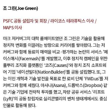
조 그린
(Joe Green)
PSFC
공동 설립자 및 회장
/
라이코스 테라퓨틱스 이사
/
MAPS
이사
마크 저커버그의 대학 룸메이트였던 조 그린은 기술을 활용해
정치적 변화를 이끌려는 방향으로 커리어를 쌓아왔다
.
그는 저
커버그와 함께 동료의 매력을 비교
·
평가하는 논란의 서비스
'
페
이스매시
(Facemash)'
를 개발했고
,
이후 정치적 캠페인을 위한
풀뿌리 조직화 플랫폼인
‘
코즈
(Causes)’
와 정치 조직 소프트웨
어 기업
‘
네이션빌더
(NationBuilder)’
를 공동 설립했다
.
또
,
그
는 이민 개혁과 기술 발전을 목표로 한 로비 단체
‘FWD.us’
를 저
커버그와 함께 세웠다
.
아사나
(Asana),
드롭박스
(Dropbox)
같
은 기술 기업에 전략적 투자를 했고
,
차량 공유 서비스
‘
리프트
(Lyft)’
의 공동 창립자로 실리콘밸리의 벤처 생태계에서도 중심
인물로 활동해 왔다
.