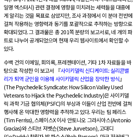
일명 엑스터시)
관련 결정에 영향을 미치려는 세력들을 대중에
게 알리는 것을 목표로 삼았지만
,
조사 과정에서 이 분야 전반에
걸쳐 작용하는 영향력과 동기를 포괄적으로 추적하는 방향으로
확대되었다
.
그 결과물은 총
201
쪽 분량의 보고서로
,
네 개의 파
트로 나누어 공개되었으며 현재 우리 웹사이트에서 확인할 수
있다
.
수백 건의 이메일
,
회의록
,
프레젠테이션
,
기타
1
차 자료들을 바
탕으로 작성한 이 보고서 『
사이키델릭 신디케이트
:
실리콘밸
리가 퇴역 군인을 이용해 사이키델릭 산업을 장악한 방식
』
(The Psychedelic Syndicate: How Silicon Valley Used
Veterans to Hijack the Psychedelic Industry)
은 사이키델
릭 과학 기금 협의체
(PSFC)
의 부상과 이들이 산업 전반에 걸쳐
행사해 온 막대한 영향력을 추적하고 있다
.
우리는 팀 페리스
(Tim Ferriss),
스페이스
X
이사 안토니오 그라시아스
(Antonio
Gracias)
와 스티브 저벳슨
(Steve Jurvetson),
고대디
(GoDaddy)
창립자 밥 파슨스
(Bob Parsons),
마크 저커버그