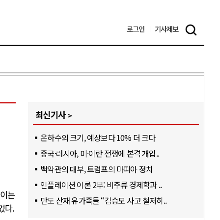
로그인
기사
제보
최신기사
은하수의 크기, 예상보다 10% 더 크다
중국·러시아, 미·이란 전쟁에 본격 개입..
백악관의 대부, 트럼프의 마피아 정치
인플레이션 이론 2부: 비주류 경제학과 ..
.
이는
만도 산재 유가족들 “김승모 사고 철저히..
었다
.