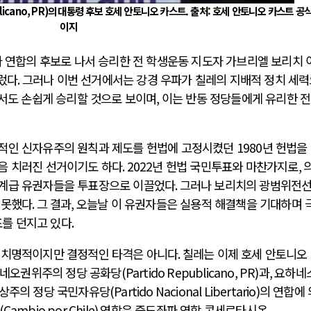
licano, PR)의
대통령 후보 호세 안토니오 카스트. 출처: 호세 안토니오 카스트 공
이지
 연합의 후보로 나서 승리한 전 학생운동 지도자 가브리엘 보리치 
렀다
.
그러나 이번 선거에서는 강경 우파가 칠레의 지배적 정치 세
서도 손쉽게 승리할 것으로 보이며
,
이는 반동 정당들에게 유리한 
심적인 신자유주의 원칙과 제도를 헌법에 고정시켰던
1980
년 헌법을
음 치러진 선거이기도 하다
. 2022
년 헌법 국민투표와 마찬가지로
,
동계급 유권자들을 투표장으로 이끌었다
.
그러나 보리치의 광범위전선
 못했다
.
그 결과
,
오늘날 이 유권자들은 실용적 해결책을 기대하며 
를 던지고 있다
.
 치명적이지만 결정적인 타격은 아니다
.
칠레는 이제 호세 안토니오
 네오권위주의 정당 공화당
(Partido Republicano, PR)
과
,
요하네
지상주의 정당 국민자유당
(Partido Nacional Libertario)
의 연합에
(Cambio por Chile)
연합은 중도좌파 연합 콘세르타시온