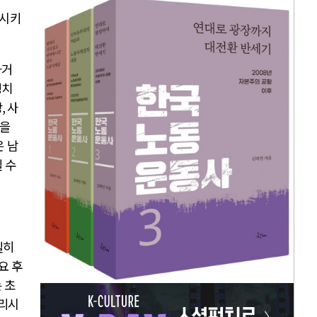
속시키
과거
정치
당
,
사
격을
 남
 수
실히
요 후
 초
리시