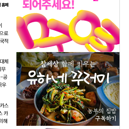
식 홈페
이
력으로
전국적
 대체
의무
–공
극우
 카스
스 카
 의해