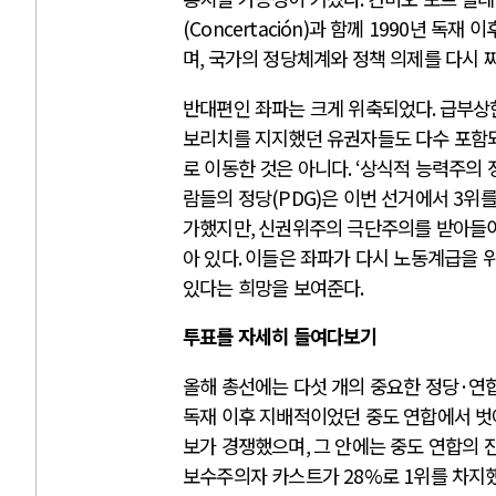
(Concertación)
과 함께
1990
년 독재 이
며
,
국가의 정당체계와 정책 의제를 다시 
반대편인 좌파는 크게 위축되었다
.
급부상한
보리치를 지지했던 유권자들도 다수 포함
로 이동한 것은 아니다
. ‘
상식적 능력주의 
람들의 정당
(PDG)
은 이번 선거에서
3
위를
가했지만
,
신권위주의 극단주의를 받아들
아 있다
.
이들은 좌파가 다시 노동계급을 위
있다는 희망을 보여준다
.
투표를 자세히 들여다보기
올해 총선에는 다섯 개의 중요한 정당
·
연
독재 이후 지배적이었던 중도 연합에서 
보가 경쟁했으며
,
그 안에는 중도 연합의 
보수주의자 카스트가
28%
로
1
위를 차지