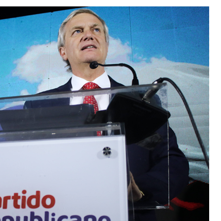
전쟁
중동 위기
전의 역..
호르무즈 갈등 격화, 트럼프 정치·경제 ..
러시아..
호르무즈 해협 통행료를 철회한 트럼프
 공..
이란, 호르무즈 해협 봉쇄 선택한 배경
 네덜란..
트럼프, 이란 압박수단 한계 직면
…민간 ..
하마스, 가자 통치권 이양으로 휴전 의지..