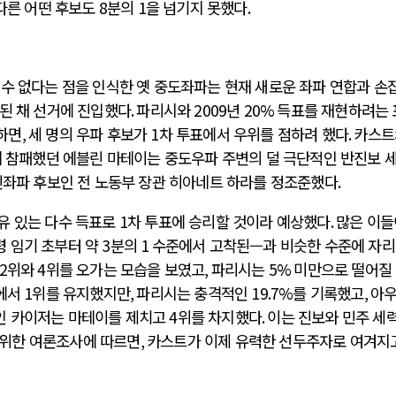
다른 어떤 후보도
8
분의
1
을 넘기지 못했다
.
 수 없다는 점을 인식한 옛 중도좌파는 현재 새로운 좌파 연합과 손
된 채 선거에 진입했다
.
파리시와
2009
년
20%
득표를 재현하려는 
하면
,
세 명의 우파 후보가
1
차 투표에서 우위를 점하려 했다
.
카스트
 참패했던 에블린 마테이는 중도우파 주변의 덜 극단적인 반진보 
신좌파 후보인 전 노동부 장관 히아네트 하라를 정조준했다
.
유 있는 다수 득표로
1
차 투표에 승리할 것이라 예상했다
.
많은 이들
 임기 초부터 약
3
분의
1
수준에서 고착된—과 비슷한 수준에 자
2
위와
4
위를 오가는 모습을 보였고
,
파리시는
5%
미만으로 떨어질
에서
1
위를 유지했지만
,
파리시는 충격적인
19.7%
를 기록했고
,
아
인 카이저는 마테이를 제치고
4
위를 차지했다
.
이는 진보와 민주 세
 위한 여론조사에 따르면
,
카스트가 이제 유력한 선두주자로 여겨지