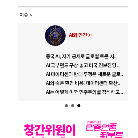
이슈
AI와 인간
중국 AI, 저가 공세로 글로벌 토큰 시..
전쟁
AI 국부펀드 구상 놓고 미국 진보진영 ..
EU
AI 데이터센터 반대 투쟁은 새로운 글로..
나토
AI의 숨은 환경 비용: 데이터센터 확산..
우크
AI는 어떻게 미국 민주주의를 잠식하고 ..
러·