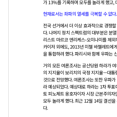
가
13%
를 기록하며 모두를 놀라게 했고
,
현재로서는 좌파의 열세를 극복할 수 없다
.
전국 선거에서 더 이상 효과적으로 경쟁할
다
.
나머지 정치 스펙트럼의 대부분은 분열
리스트 마르코 엔리케스
-
오미나미를 제외
카이저 외에도
, 2013
년 미첼 바첼레트에게
을 통합하려 했다
.
파리시와 함께 우파는 
거의 모든 여론조사는 공산당원 하라가 여
의 지지율이 보리치의 국정 지지율—대통령
것으로 전망했다
.
여론조사는 또한 우파가
라 예상되었다
.
예상대로 하라는
1
차 투표
토 피노체트 옹호자이자 시장 근본주의자
모두 놀라게 했다
.
최근
12
월
14
일 결선을
다
.