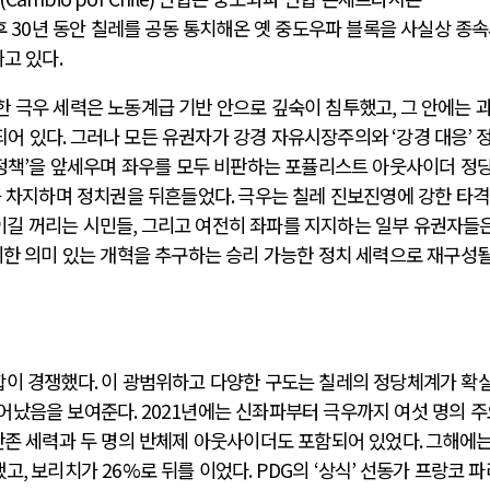
후
30
년 동안 칠레를 공동 통치해온 옛 중도우파 블록을 사실상 종
짜고 있다
.
 극우 세력은 노동계급 기반 안으로 깊숙이 침투했고
,
그 안에는 
되어 있다
.
그러나 모든 유권자가 강경 자유시장주의와
‘
강경 대응
’
정책
’
을 앞세우며 좌우를 모두 비판하는 포퓰리스트 아웃사이더 정
 차지하며 정치권을 뒤흔들었다
.
극우는 칠레 진보진영에 강한 타
이길 꺼리는 시민들
,
그리고 여전히 좌파를 지지하는 일부 유권자들은
한 의미 있는 개혁을 추구하는 승리 가능한 정치 세력으로 재구성될
합이 경쟁했다
.
이 광범위하고 다양한 구도는 칠레의 정당체계가 확
벗어났음을 보여준다
. 2021
년에는 신좌파부터 극우까지 여섯 명의 주
잔존 세력과 두 명의 반체제 아웃사이더도 포함되어 있었다
.
그해에는
했고
,
보리치가
26%
로 뒤를 이었다
. PDG
의
‘
상식
’
선동가 프랑코 파