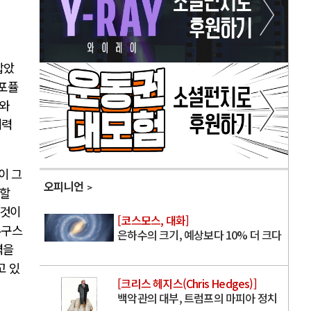
잡았
포퓰
와
세력
이 그
오피니언
리할
 것이
[코스모스, 대화]
우구스
은하수의 크기, 예상보다 10% 더 크다
력을
고 있
[크리스 헤지스(Chris Hedges)]
백악관의 대부, 트럼프의 마피아 정치