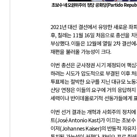
초보수 네오권위주의 정당 공화당
(Partido Repub
2021
년 대선 결선에서 유망한 새로운 좌파
후
,
칠레는
11
월
16
일 처음으로 총선을 치
부상했다
.
이들은
12
월에 열릴
2
차 결선에
재편을 불러올 가능성이 크다
.
이번 총선은 군사정권 시기 제정되어 핵
하려는 시도가 압도적으로 부결된 이후 처
투표제는 절박한 요구를 지닌 대규모 노
산당 연정은 이들의 요구에 거의 응답하지
세력이나 반이데올로기적 선동가들에게 표
이번 선거 결과는 개혁과 사회주의 정치에
트
(José Antonio Kast)
가 이끄는 초보수
이저
(Johannes Kaiser)
의 반동적 자유
통치될 가능성이 커졌다
.
칸비오 포르 칠레