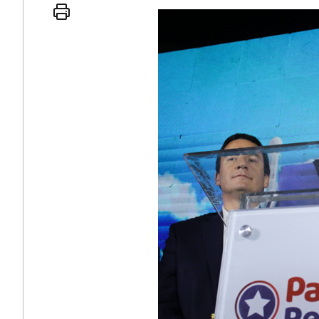
 인간
러시아-우크라이나 
세로 글로벌 토큰 시..
전쟁의 추상화: 우크라이나, 대리
놓고 미국 진보진영 ..
EU·우크라이나 드론 협력 직후, 
대 투쟁은 새로운 글로..
나토, 우크라 군사지원 2027년까지
용: 데이터센터 확산..
우크라이나, 덴마크, 에스토니아,
 민주주의를 잠식하고 ..
러·우크라, 대규모 공습 주고받아