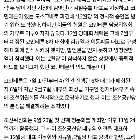
략 두 달이 지난 시점에 김영만과 김철수를 대표로 지정하고
,
코
민테른이 있는 모스크바로 파견해
‘12
월당
’
의 정치적 승인을 받
기 위해 노력했다
.
하지만 이들의 청원은 코민테른 담당위원회
의 거부로 이루어지지 않았다
. 12
월 당대회 세력은 그해
7
월부
터 예정된 코민테른
6
차 대회에 김규열과 이동휘를 대표로 구성
해 대회에 참석시키려 했지만
,
발언권을 얻지 못하고 방청권만
얻어 참석했다
.
이는
‘2
월당
’
이 참석하지 않은 상황에서 중립적
태도를 보이고자 했던 코민테른의 의도 때문이다
.
코민테른은
7
월
17
일부터
47
일간 진행된
6
차 대회가 폐회된
지
6
일이 지난
9
월
7
일
,
내부의 최상급 기구인 정치비서부 직속
에 조선위원회를 한시적으로 운영하기로 했다
.
이는 조선공산당
의 분쟁을 해결하려는 조치였다
.
조선위원회는
9
월
20
일 첫 번째 청문회를 개최한 이후
11
월
24
일까지 활동했다
.
그 사이 조선공산당 내부의 이견을 대표하
는
12
월당 대표 이동휘와 김규열
, 2
월당 대표 양명과 한빈
,
그리