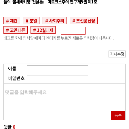
들의
‘
볼셰비키당
’
건설론』 마르크스주의 연구 제
5
권 제
1
호
재건
분열
사회주의
조선공산당
코민테른
12월테제
태그를 한개 입력할 때마다 엔터키를 누르면 새로운 입력창이 나옵니다.
기사수정
이름
비밀번호
등록
댓글
0