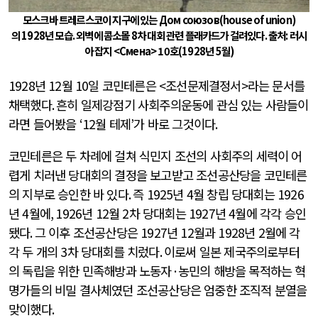
모스크바 트레르스코이 지구에 있는 Дом союзов
(house of union)
의
1928
년 모습
.
외벽에 콤소몰
8
차 대회 관련 플래카드가 걸려있다
.
출처
:
러시
아 잡지
<
Смена
> 10
호
(1928
년
5
월
)
1928
년
12
월
10
일 코민테른은 <조선문제결정서>라는 문서를
채택했다
.
흔히 일제강점기 사회주의운동에 관심 있는 사람들이
라면 들어봤을
‘12
월 테제
’
가 바로 그것이다
.
코민테른은 두 차례에 걸쳐 식민지 조선의 사회주의 세력이 어
렵게 치러낸 당대회의 결정을 보고받고 조선공산당을 코민테른
의 지부로 승인한 바 있다
.
즉
1925
년
4
월 창립 당대회는
1926
년
4
월에
, 1926
년
12
월
2
차 당대회는
1927
년
4
월에 각각 승인
됐다
.
그 이후 조선공산당은
1927
년
12
월과
1928
년
2
월에 각
각 두 개의
3
차 당대회를 치렀다
.
이로써 일본 제국주의로부터
의 독립을 위한 민족해방과 노동자
·
농민의 해방을 목적하는 혁
명가들의 비밀 결사체였던 조선공산당은 엄중한 조직적 분열을
맞이했다
.