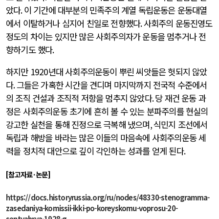
았다
.
이 기간에 대부분의 민족주의 계열 독립운동은 운동대열
에서 이탈하거나 심지어 친일로 전향했다
.
사회주의 운동진영도
정도의 차이는 있지만 많은 사회주의자가 운동을 멈추거나 전
향하기도 했다
.
하지만
1920
년대 사회주의운동이 뿌린 씨앗들은 헛되지 않았
다
.
그들은 가혹한 시간을 견디며 마지막까지 전국적 수준에서
의 조직 건설과 조직적 저항을 멈추지 않았다
.
당 재건 운동 과
정은 사회주의운동 초기에 흔히 볼 수 있는 분파주의를 현실의
강고한 실천을 통해 진정으로 극복해 냈으며
,
식민지 조선에서
독립과 해방을 바라는 많은 이들의 마음속에 사회주의운동 세
력을 정치적 대안으로 깊이 각인하는 성과를 얻게 된다
.
[
참고자료
·
논문
]
https://docs.historyrussia.org/ru/nodes/48330-stenogramma-
zasedaniya-komissii-ikki-po-koreyskomu-voprosu-20-
sentyabrya-1928-g