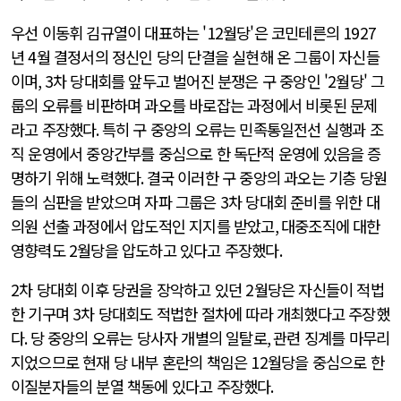
우선 이동휘 김규열이 대표하는 '
12
월당'은 코민테른의
1927
년
4
월 결정서의 정신인 당의 단결을 실현해 온 그룹이 자신들
이며
, 3
차 당대회를 앞두고 벌어진 분쟁은 구 중앙인 '
2
월당' 그
룹의 오류를 비판하며 과오를 바로잡는 과정에서 비롯된 문제
라고 주장했다
.
특히 구 중앙의 오류는 민족통일전선 실행과 조
직 운영에서 중앙간부를 중심으로 한 독단적 운영에 있음을 증
명하기 위해 노력했다
.
결국 이러한 구 중앙의 과오는 기층 당원
들의 심판을 받았으며 자파 그룹은
3
차 당대회 준비를 위한 대
의원 선출 과정에서 압도적인 지지를 받았고
,
대중조직에 대한
영향력도
2
월당을 압도하고 있다고 주장했다
.
2
차 당대회 이후 당권을 장악하고 있던
2
월당은 자신들이 적법
한 기구며
3
차 당대회도 적법한 절차에 따라 개최했다고 주장했
다
.
당 중앙의 오류는 당사자 개별의 일탈로
,
관련 징계를 마무리
지었으므로 현재 당 내부 혼란의 책임은
12
월당을 중심으로 한
이질분자들의 분열 책동에 있다고 주장했다
.