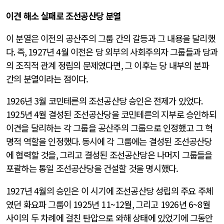
이견 해소 실패로 조선공산당 분열
이 분열은 이전의 공산주의 그룹 간의 갈등과 그 내용을 달리했
다
.
즉
, 1927
년
4
월 이전은 당 외부의 사회주의자 그룹들과 당과
의 조직적 관계 정립의 문제였다면
,
그 이후는 당 내부의 분파
간의 분열이라는 점이다.
1926
년
3
월 코민테른의 조선공산당 승인은 전제가 있었다
.
1925
년
4
월 결성된 조선공산당을 코민테른의 지부로 승인하되
이견을 달리하는 각 그룹을 공산주의 그룹으로 인정했고 그 혁
명적 역할을 인정했다
.
동시에 각 그룹에는 결성된 조선공산당
에 협력할 것을
,
그리고 결성된 조선공산당은 나머지 그룹들을
포괄하는 통일 조선공산당을 건설할 것을 명시했다.
1927
년
4
월의 승인은 이 시기에 조선공산당 성립의 주요 주체
였던 화요파 그룹이
1925
년
11~12
월
,
그리고
1926
년
6~8
월
사이의 두 차례에 걸친 탄압으로 와해 상태에 있었기에 그동안