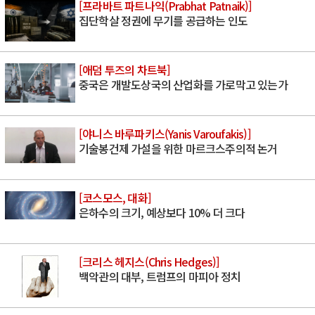
[프라바트 파트나익(Prabhat Patnaik)]
집단학살 정권에 무기를 공급하는 인도
[애덤 투즈의 차트북]
중국은 개발도상국의 산업화를 가로막고 있는가
[야니스 바루파키스(Yanis Varoufakis)]
기술봉건제 가설을 위한 마르크스주의적 논거
[코스모스, 대화]
은하수의 크기, 예상보다 10% 더 크다
[크리스 헤지스(Chris Hedges)]
백악관의 대부, 트럼프의 마피아 정치