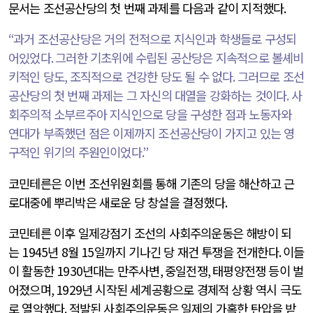
문서는 조선공산당의 첫 번째 과제를 다음과 같이 지적했다
.
“
과거 조선공산당은 거의 전적으로 지식인과 학생들로 구성되
어있었다
.
그러한 기초위에 수립된 공산당은 지속적으로 볼셰비
키적인 당도
,
조직적으로 건강한 당도 될 수 없다
.
그러므로 조선
공산당의 첫 번째 과제는 그 자신의 대열을 강화하는 것이다
.
사
회주의적 소부르주아 지식인으로 당을 구성한 점과 노동자와
연대가 부족했던 점은 이제까지 조선공산당이 가지고 있는 영
구적인 위기의 주원인이었다
.
”
코민테른은 이번 조선위원회를 통해 기존의 당을 해산하고 근
로대중에 뿌리박은 새로운 당 창설을 결정했다
.
코민테른 이후 일제강점기 조선의 사회주의운동은 해방이 되
는
1945
년
8
월
15
일까지 기나긴 당 재건 투쟁을 전개한다
.
이들
이 활동한
1930
년대는 만주사변
,
중일전쟁
,
태평양전쟁 등이 벌
어졌으며
, 1929
년 시작된 세계공황으로 경제적 상황 역시 극도
로 열악했다
.
적발된 사회주의운동은 일제의 가혹한 탄압을 받