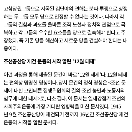
고참당원그룹으로 지목된 김단야의 견해는 분파 투쟁으로 상쟁
하는 두 그룹 모두 당으로 인정할 수 없다는 것이다
.
따라서 각
그룹의 결함과 과오를 올바른 조직 노선과 정치적 관점으로 극
복하고 각 그룹의 우수한 요소들을 당으로 결속해야 한다고 주
장했다
.
즉 기존 당을 해산하고 새로운 당을 건설해야 한다는 내
용이다
.
조선공산당 재건 운동의 시작 알린
‘12
월 테제
’
이런 과정을 통해 제출된 문건이 바로
‘12
월 테제
’
다
. 12
월 테제
는 편의상 명명한 명칭이다
.
당시 문건의 정식 명칭은 <조선 문
제에 대한 코민테른 집행위원회의 결의
-
조선 농민과 노동자의
임무에 대한 테제>로
,
다소 길다
.
이 문서는 일제강점기 조선의
사회주의운동에 가장 커다란 영향력을 미친 문서였다
. 1945
년
9
월 조선공산당이 재건되기 전까지
16
년간 조선공산당 재건
운동의 시작을 알린 문서다
.