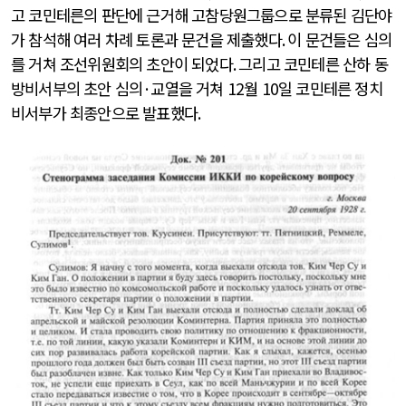
고 코민테른의 판단에 근거해 고참당원그룹으로 분류된 김단야
가 참석해 여러 차례 토론과 문건을 제출했다
.
이 문건들은 심의
를 거쳐 조선위원회의 초안이 되었다
.
그리고 코민테른 산하 동
방비서부의 초안 심의
·
교열을 거쳐
12
월
10
일 코민테른 정치
비서부가 최종안으로 발표했다
.