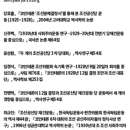
강호출
,
『코민테른
‘
조선문제결정서
’
를 통해 본 조선공산당 운
동
(1925~1928)
』
, 2004
년 고려대학교 박사학위 논문
신주백
,
『
1930
년대 사회주의운동 연구 –
1929~30
년대 전반기 당재건운동
을 중심으로』
,
국사관 논총 제
64
집
윤상원
,
『두 개의 조선공산당
3
차 당대회』
,
역사연구 제
54
호
임경석
,
『코민테른 조선위원회 속기록 연구 –
1928
년
9
월
20
일자 회의를 중
심으로』
,
사림 제
76
호
;
『코민테른의
1928
년
12
월 결정 초안과 조선 대표
단』
,
역사학보 제
253
집
전명혁
,
『코민테른의
12
월 결정과 조선공산당 재건운동
:
당 운동에서 세 개의
경향을 중심으로』
,
역사연구 제
54
호
최규진
:
『조선공산당 재건운동』
,
한국독립운동사 편찬위원회 한국독립운동
의 역사 제
44
권
;
『코민테른
6
차 대회와 조선 공산주의자들의 정치사상 연
구』
, 1996
년 성균관대학교 박사학위 논문
;
『
1930
년대 초 조선 사회주의자