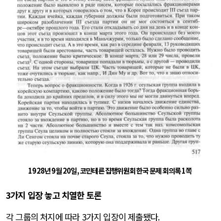
1928
년
9
월
20
일
,
코민테른 집행위원회 한국 문제 회의록
1
쪽
3
가지 입장 놓고 치열한 토론
각 그룹의 처지에 따라
3
가지 입장이 제출됐다
.