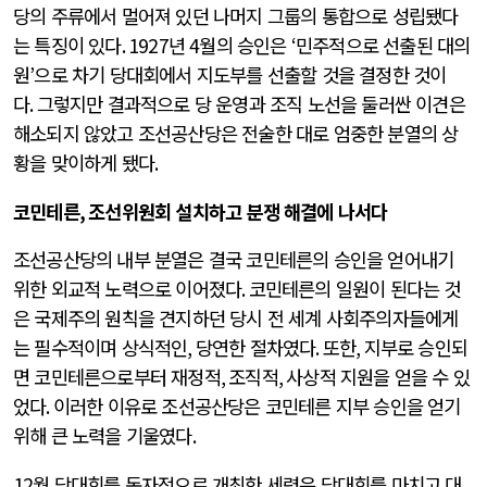
당의 주류에서 멀어져 있던 나머지 그룹의 통합으로 성립됐다
는 특징이 있다
. 1927
년
4
월의 승인은
‘
민주적으로 선출된 대의
원
’
으로 차기 당대회에서 지도부를 선출할 것을 결정한 것이
다
.
그렇지만 결과적으로 당 운영과 조직 노선을 둘러싼 이견은
해소되지 않았고 조선공산당은 전술한 대로 엄중한 분열의 상
황을 맞이하게 됐다
.
코민테른
,
조선위원회 설치하고 분쟁 해결에 나서다
조선공산당의 내부 분열은 결국 코민테른의 승인을 얻어내기
위한 외교적 노력으로 이어졌다
.
코민테른의 일원이 된다는 것
은 국제주의 원칙을 견지하던 당시 전 세계 사회주의자들에게
는 필수적이며 상식적인
,
당연한 절차였다
.
또한
,
지부로 승인되
면 코민테른으로부터 재정적
,
조직적
,
사상적 지원을 얻을 수 있
었다
.
이러한 이유로 조선공산당은 코민테른 지부 승인을 얻기
위해 큰 노력을 기울였다
.
12
월 당대회를 독자적으로 개최한 세력은 당대회를 마치고 대