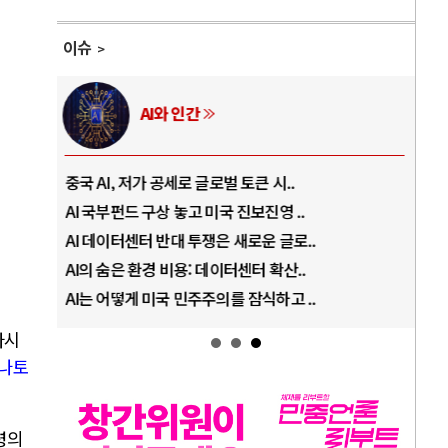
이슈
AI와 인간
중국 AI, 저가 공세로 글로벌 토큰 시..
전쟁
AI 국부펀드 구상 놓고 미국 진보진영 ..
EU
AI 데이터센터 반대 투쟁은 새로운 글로..
나토
AI의 숨은 환경 비용: 데이터센터 확산..
우크
AI는 어떻게 미국 민주주의를 잠식하고 ..
러·
다시
나토
령의