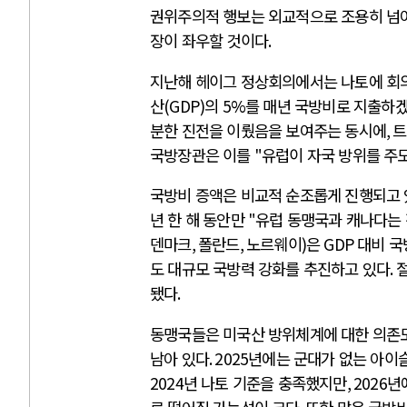
권위주의적 행보는 외교적으로 조용히 넘
장이 좌우할 것이다
.
지난해 헤이그 정상회의에서는 나토에 회
산
(GDP)
의
5%
를 매년 국방비로 지출하
분한 진전을 이뤘음을 보여주는 동시에
,
트
국방장관은 이를
"
유럽이 자국 방위를 주
국방비 증액은 비교적 순조롭게 진행되고 
년 한 해 동안만
"
유럽 동맹국과 캐나다는
덴마크
,
폴란드
,
노르웨이
)
은
GDP
대비 국
도 대규모 국방력 강화를 추진하고 있다
.
됐다
.
동맹국들은 미국산 방위체계에 대한 의존
남아 있다
. 2025
년에는 군대가 없는 아이
2024
년 나토 기준을 충족했지만
, 2026
년