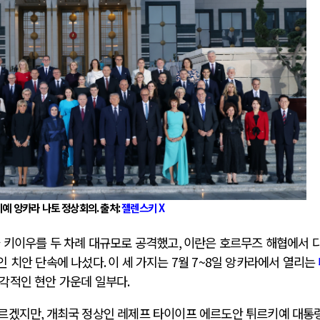
전쟁
중동 위기
전의 역..
호르무즈 갈등 격화, 트럼프 정치·경제 ..
러시아..
호르무즈 해협 통행료를 철회한 트럼프
 공..
이란, 호르무즈 해협 봉쇄 선택한 배경
 네덜란..
트럼프, 이란 압박수단 한계 직면
예 앙카라 나토 정상회의
.
출처
:
젤렌스키
X
…민간 ..
하마스, 가자 통치권 이양으로 휴전 의지..
가 키이우를 두 차례 대규모로 공격했고
,
이란은 호르무즈 해협에서 
인 치안 단속에 나섰다
.
이 세 가지는
7
월
7~8
일 앙카라에서 열리는
즉각적인 현안 가운데 일부다
.
오르겠지만
,
개최국 정상인 레제프 타이이프 에르도안 튀르키예 대통