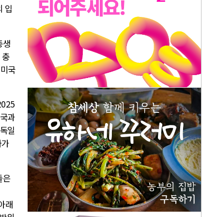
 입
총생
 충
 미국
2025
국과
 독일
가가
돌은
아래