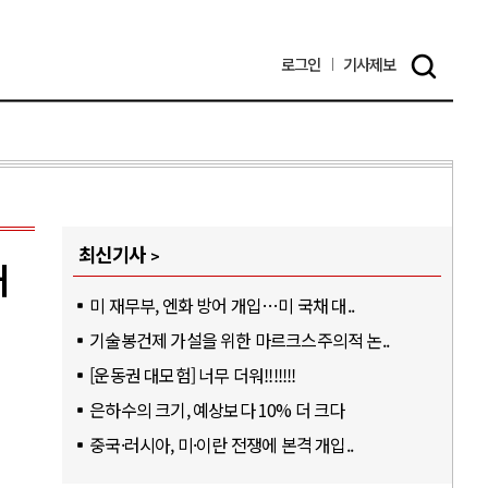
로그인
기사
제보
최신기사
래
미 재무부, 엔화 방어 개입…미 국채 대..
기술봉건제 가설을 위한 마르크스주의적 논..
[운동권 대모험] 너무 더워!!!!!!!
은하수의 크기, 예상보다 10% 더 크다
중국·러시아, 미·이란 전쟁에 본격 개입..