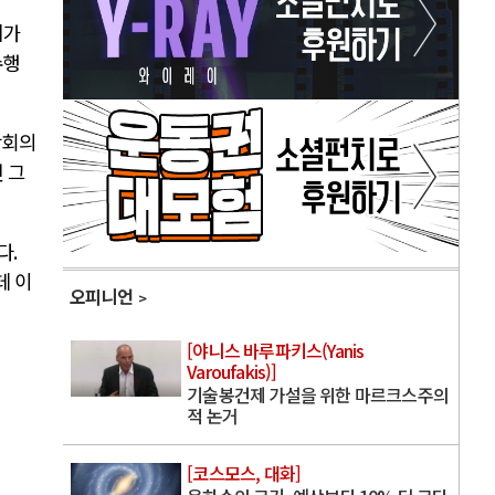
지가
수행
상회의
 그
다
.
데 이
오피니언
[야니스 바루파키스(Yanis
Varoufakis)]
기술봉건제 가설을 위한 마르크스주의
적 논거
[코스모스, 대화]