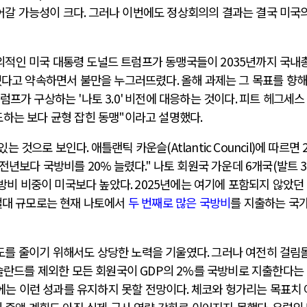
어갈 가능성이 크다
.
그러나 이번에도 정상회의의 결과는 결국 미국의
의적인 미국 대통령 도널드 트럼프가 동맹국들이
2035
년까지 국내
겠다고 약속하면서 불만을 누그러뜨렸다
.
올해 과제는 그 목표를 향해
럼프가 구상하는
'
나토
3.0'
비전에 대응하는 것이다
.
피트 헤그세스
도하는 보다 균형 잡힌 동맹
"
이라고 설명했다
.
있는 것으로 보인다
.
애틀랜틱 카운슬
(Atlantic Council)
에 따르면
 전년보다 국방비를
20%
늘렸다
."
나토 회원국 가운데
6
개국
(
발트
3
방비 비중이 미국보다 높았다
. 2025
년에는 여기에 포함되지 않았던
절대 규모로는 현재 나토에서
두 번째로 많은 국방비
를 지출하는 국
도를 줄이기 위해서도 상당한 노력을 기울였다
.
그러나 여전히 걸림
슬란드를 제외한 모든 회원국이
GDP
의
2%
를 국방비로 지출한다는
에는 이런 성과를 유지하지 못할 전망이다
.
체코와 헝가리는 목표치 