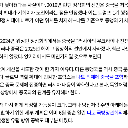
위가 낮아졌다는 사실이다
. 2019
년 런던 정상회의 선언은 중국을 처
력 확대가 기회이자 도전이라는 점을 인정했다
.
이는 트럼프
1
기 행
경쟁 시대에 나토가 어떤 위치를 차지하느냐를 기준으로 동맹의 가
 2024
년 워싱턴 정상회의에서는 중국을
"
러시아의 우크라이나 전
그러나 중국은
2025
년 헤이그 정상회의 선언에서 사라졌다
.
최근 나
하지 않았다
.
앙카라에서도 마찬가지일 것으로 보인다
.
계 개선을 시도한 것이 한 가지 이유다
.
다른 동맹국들 역시 중국 
다
.
글로벌 역할 확대에 민감한 프랑스는
나토 의제에 중국을 포함
하
은 중국 문제에 집중하면 러시아 대응이 약화한다고 본다
.
독일처럼
 상황에서 중국과의 관계를 유지해야 한다
.
해 다시 짧게 작성할 가능성이 크다
.
그러나 빙산처럼 수면 아래에는
전환하기 위한 세부 계획은 이미
6
월 중순 열린
나토 국방장관회의
에
발생한 유럽 방위 공백도 대부분 메웠다
.