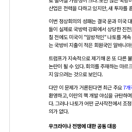
로 떨어질 가능성이 크다
.
또한 많은 국방비
산업은 전력을 다하고 있지만
,
새 투자를 
이번 정상회의의 성패는 결국 운과 미국 
들이 실제로 국방력 강화에서 상당한 진전
칠 전에도 미국이
"
일방적인
"
나토를 계속
는 국방비 지출이 적은 회원국인 알바니
트럼프가 지속적으로 제기해 온 또 다른 
논란이 될 수 있다
.
회의를 주재하는 마르크
지 않으려는 것으로 보인다
.
다만 이 문제가 거론된다면 최근 주요
7
개
환영하고
,
이란의 핵 개발 야심을 규탄하며
다
.
그러나 나토가 어떤 군사작전에서 조정
의가 없다
.
우크라이나 전쟁에 대한 공동 대응