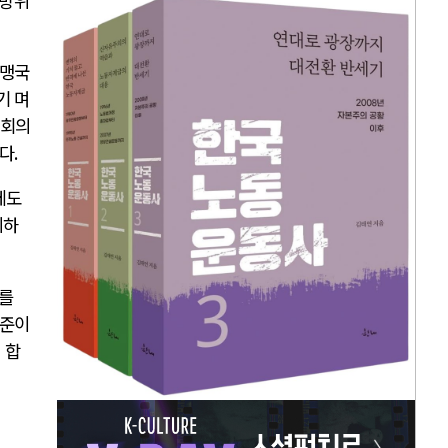
 방위
동맹국
기 며
 회의
있다
.
제도
의하
의를
수준이
 합