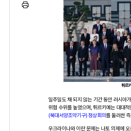
 인간
러시아-우크라이나 
세로 글로벌 토큰 시..
전쟁의 추상화: 우크라이나, 대리
놓고 미국 진보진영 ..
EU·우크라이나 드론 협력 직후, 
대 투쟁은 새로운 글로..
나토, 우크라 군사지원 2027년까지
용: 데이터센터 확산..
우크라이나, 덴마크, 에스토니아,
튀르키
 민주주의를 잠식하고 ..
러·우크라, 대규모 공습 주고받아
일주일도 채 되지 않는 기간 동안 러시아
위협 수위를 높였으며
,
튀르키예는 대대적
(
북대서양조약기구
)
정상회의
를 둘러싼 
우크라이나와 이란 문제는 나토 의제에 