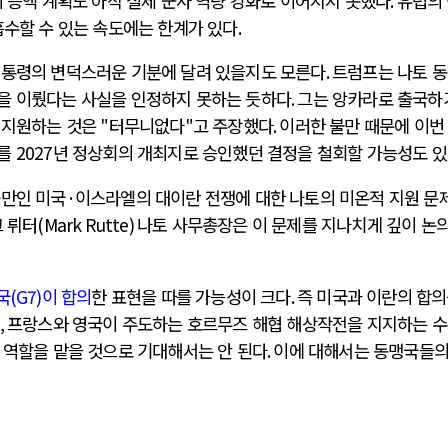
 증액 계획도 아직 실제 군사 역량 강화로 이어지지 못했다
.
유럽의
흡수할 수 있는 속도에는 한계가 있다
.
대통령의 변덕스러운 기분에 달려 있을지도 모른다
.
트럼프는 나토 
을 이뤘다는 사실을 인정하지 못하는 듯하다
.
그는 앙카라로 출국하
 지원하는 것은
"
터무니없다
"
고 주장했다
.
이러한 불만 때문에 이번
아를
2027
년 정상회의 개최지로 승인했던 결정을 철회할 가능성도 
불만인 미국
·
이스라엘의 대이란 전쟁에 대한 나토의 미온적 지원 문
 뤼터
(Mark Rutte)
나토 사무총장은 이 문제를 지나치게 깊이 논
국
(G7)
이 합의
한 표현을 따를 가능성이 크다
.
즉 미국과 이란의 합
,
프랑스와 영국이 주도하는 호르무즈 해협 해상작전을 지지하는 
 역할을 맡을 것으로 기대해서는 안 된다
.
이에 대해서는 동맹국들의