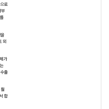
음으로
정부
치를
쟁을
토 외
문제가
는
 수출
 훨
서 합