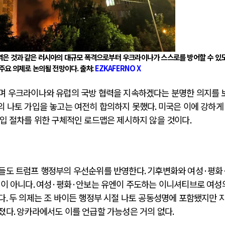
겪은 것과 같은 러시아의 대규모 폭격으로부터 우크라이나가 스스로를 방어할 수 있
주요 의제로 논의될 전망이다
.
출처
:
EZKAFERNO X
며 우크라이나와 유럽의 국방 협력을 지속하겠다는 분명한 의지를 
 나토 가입을 놓고는 여전히 합의하지 못했다
.
미국은 이에 강하게
입 절차를 위한 구체적인 로드맵은 제시하지 않을 것이다
.
목들도 트럼프 행정부의 우선순위를 반영한다
.
기후변화와 여성
·
평화
일이 아니다
.
여성
·
평화
·
안보는 유엔이 주도하는 이니셔티브로 여성
다
.
두 의제는 조 바이든 행정부 시절 나토 공동성명에 포함됐지만 
라졌다
.
앙카라에서도 이를 언급할 가능성은 거의 없다
.