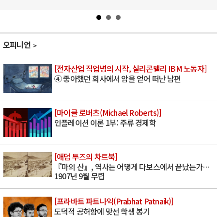
오피니언
[전자산업 직업병의 시작, 실리콘밸리 IBM 노동자]
④ 좋아했던 회사에서 암을 얻어 떠난 남편
[마이클 로버츠(Michael Roberts)]
인플레이션 이론 1부: 주류 경제학
[애덤 투즈의 차트북]
『마의 산』, 역사는 어떻게 다보스에서 끝났는가…
1907년 9월 무렵
[프라바트 파트나익(Prabhat Patnaik)]
도덕적 공허함에 맞선 학생 봉기