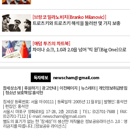
[브랑코 밀라노비치(Branko Milanovic)]
트로츠키와 트로츠키 해석을 둘러싼 몇 가지 보충
[애덤 투즈의 차트북]
차이나 쇼크, 1.0과 2.0을 넘어 ‘빅 원’(Big One)으로
독자제보
newscham@gmail.com
참세상소개
|
후원하기
|
광고안내
|
이전페이지
|
뉴스레터
|
개인정보취급방침
|
청소년 보호책임:홍석만
참세상 등록번호: 서울 아 00111 | 등록일자: 2005년 11월 8일 | 발행인: 홍석만
| 편집인: 홍석만
서울
시 마포구 양화로8길 17-28, 2층 2015호
| TEL: (02)701-7688 | FAX:
(02)701-7112 |
E-mail:
newscham@gmail.com
별도의 표기가 없는 한 '참세상'이 생산한 저작물은 정보공유라이선스 2.0 : 영
리금지를 따릅니다. [
정보공유 라이선스
]