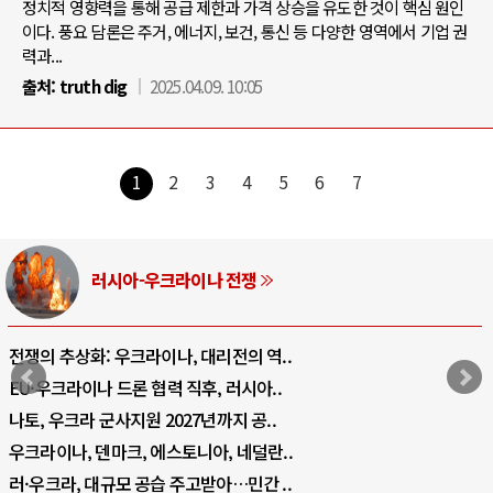
정치적 영향력을 통해 공급 제한과 가격 상승을 유도한 것이 핵심 원인
이다. 풍요 담론은 주거, 에너지, 보건, 통신 등 다양한 영역에서 기업 권
력과...
출처:
truth dig
2025.04.09. 10:05
1
2
3
4
5
6
7
러시아-우크라이나 전쟁
전쟁의 추상화: 우크라이나, 대리전의 역..
EU·우크라이나 드론 협력 직후, 러시아..
나토, 우크라 군사지원 2027년까지 공..
우크라이나, 덴마크, 에스토니아, 네덜란..
러·우크라, 대규모 공습 주고받아…민간 ..