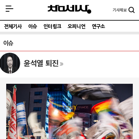
기사
제보
전체기사
이슈
인터링크
오피니언
연구소
이슈
윤석열 퇴진