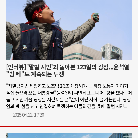
[인터뷰] '말벌 시민'과 돌아본 123일의 광장...윤석열
"방 빼"도 계속되는 투쟁
"차별금지법 제정하고 노조법 2·3조 개정해야"..."하청 노동자 이야기
직접 들으러 오는 대통령을" 윤석열이 파면되고 드디어 "방을 뺐다". 어
둡고 시린 겨울 광장을 지킨 이들은 "끝이 아닌 시작"을 가늠한다. 광장
안과 밖, 선을 넘고 연결하며 투쟁하는 이들의 곁을 밝힌 '말벌 시민...
2025.04.11. 17:20