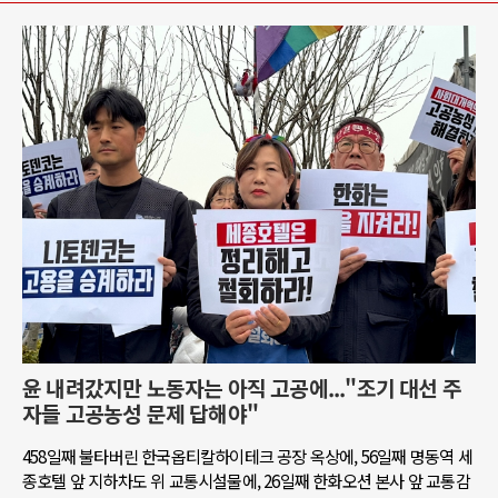
윤 내려갔지만 노동자는 아직 고공에..."조기 대선 주
자들 고공농성 문제 답해야"
458일째 불타버린 한국옵티칼하이테크 공장 옥상에, 56일째 명동역 세
종호텔 앞 지하차도 위 교통시설물에, 26일째 한화오션 본사 앞 교통감