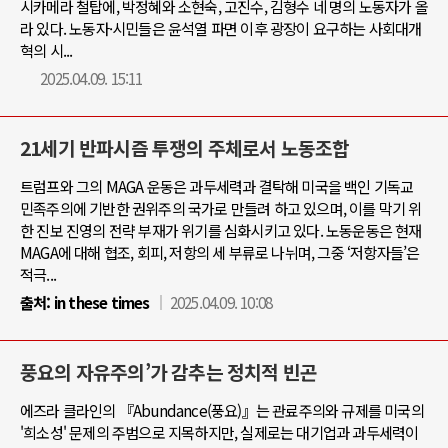
시카메라 철탑에, 박정혜와 소현숙, 고진수, 김형수 네 명의 노동자가 올
라 있다. 노동자·시민들은 윤석열 파면 이후 광장이 요구하는 사회대개
혁의 시...
2025.04.09. 15:11
21세기 반파시즘 투쟁의 주체로서 노동조합
트럼프와 그의 MAGA 운동은 과두세력과 결탁해 미국을 백인 기독교
민족주의에 기반한 권위주의 국가로 만들려 하고 있으며, 이를 막기 위
한 진보 진영의 전략 부재가 위기를 심화시키고 있다. 노동운동은 현재
MAGA에 대해 협조, 회피, 저항의 세 부류로 나뉘며, 그중 ‘저항자들’은
적극...
출처:
in these times
2025.04.09. 10:08
풍요의 자유주의’가 감추는 정치적 빈곤
에즈라 클라인의 『Abundance(풍요)』는 관료주의와 규제를 미국의
'희소성' 문제의 주범으로 지목하지만, 실제로는 대기업과 과두세력이