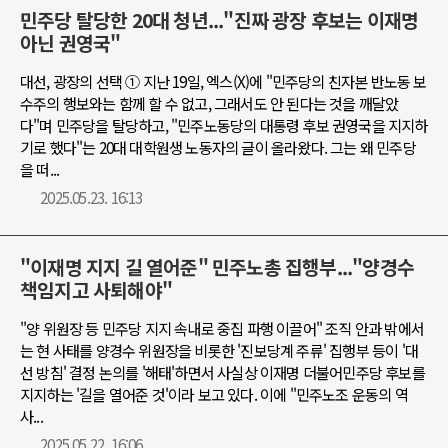
민주당 탈당한 20대 청년..."진짜 광장 후보는 이재명
아닌 권영국"
대선, 광장의 선택 ① 지난 19일, 엑스(X)에 "민주당의 친자본 반노동 보
수주의 행보와는 함께 할 수 없고, 그래서도 안 된다는 것을 깨달았
다"며 민주당을 탈당하고, "민주노동당의 대통령 후보 권영국을 지지하
기로 했다"는 20대 대학원생 노동자의 글이 올라왔다. 그는 왜 민주당
을 떠...
2025.05.23. 16:13
"이재명 지지 길 열어준" 민주노총 집행부..."양경수
책임지고 사퇴해야"
"양 위원장 등 민주당 지지 속내로 중집 파행 이끌어" 조직 안과 밖에서
는 현 사태를 양경수 위원장을 비롯한 '진보당계 주류' 집행부 등이 '대
선 방침' 결정 논의를 '해태'하면서 사실상 이재명 더불어민주당 후보를
지지하는 '길을 열어준 것'이라 보고 있다. 이에 "민주노조 운동의 역
사...
2025.05.22. 16:06