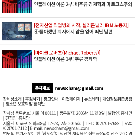
인플레이션 이론 2부: 비주류 경제학과 마르크스주의
[전자산업 직업병의 시작, 실리콘밸리 IBM 노동자]
④ 좋아했던 회사에서 암을 얻어 떠난 남편
[마이클 로버츠(Michael Roberts)]
인플레이션 이론 1부: 주류 경제학
독자제보
newscham@gmail.com
참세상소개
|
후원하기
|
광고안내
|
이전페이지
|
뉴스레터
|
개인정보취급방침
|
청소년 보호책임:홍석만
참세상 등록번호: 서울 아 00111 | 등록일자: 2005년 11월 8일 | 발행인: 홍석만
| 편집인: 홍석만
서울
시 마포구 양화로8길 17-28, 2층 2015호
| TEL: (02)701-7688 | FAX:
(02)701-7112 |
E-mail:
newscham@gmail.com
별도의 표기가 없는 한 '참세상'이 생산한 저작물은 정보공유라이선스 2.0 : 영