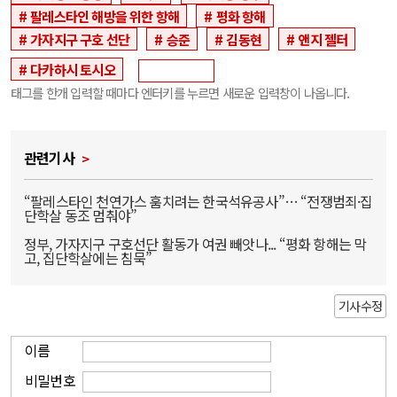
팔레스타인 해방을 위한 항해
평화 항해
가자지구 구호 선단
승준
김동현
앤지 젤터
다카하시 토시오
태그를 한개 입력할 때마다 엔터키를 누르면 새로운 입력창이 나옵니다.
관련기사
“팔레스타인 천연가스 훔치려는 한국석유공사”… “전쟁범죄·집
단학살 동조 멈춰야”
정부, 가자지구 구호선단 활동가 여권 빼앗나... “평화 항해는 막
고, 집단학살에는 침묵”
기사수정
이름
비밀번호