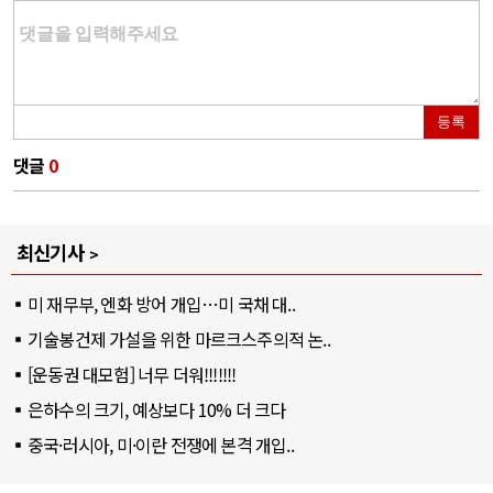
등록
댓글
0
최신기사
미 재무부, 엔화 방어 개입…미 국채 대..
기술봉건제 가설을 위한 마르크스주의적 논..
[운동권 대모험] 너무 더워!!!!!!!
은하수의 크기, 예상보다 10% 더 크다
중국·러시아, 미·이란 전쟁에 본격 개입..