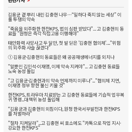
김용균 곁 뿌리 내린 김충현 나무…“일하다 죽지 않는 세상” 이
룰 투쟁의 약속
"죽음을 외주화한 한전KPS, 법의 심판 받았다"... 고 김충현의 동
료들 "원청은 즉각 직접고용 이행해야"
태안화력 사망사고 두 달만, 첫 발 딛은 '김충현 협의체'...."위험
의 외주화 사슬 끊겠다"
① 김용균·김충현의 동료들은 왜 공공재생에너지를 외치나
"말뿐인 김민석·이재명, 이제 약속 지켜야"... 고 김충현 동료들
노숙 농성 돌입
"고 김용균·김충현과의 약속 언제까지 미루나"..."협의체 지연,
이재명 정부 향한 불신 키울 것"
한전KPS, 트라우마 치료받는 고 김충현 동료들에 기습적 업무복
귀 명령...대책위 농성 돌입해
“김용균과 김충현의 외침이다, 원청 한국서부발전과 한전KPS
를 처벌하라”
"절차 지켜달라"...고 김충현 씨 호소에도 "카톡으로 작업 지시·
강요한 한전KPS"