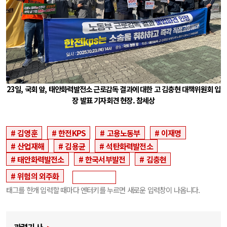
23일, 국회 앞, 태안화력발전소 근로감독 결과에 대한 고 김충현 대책위원회 입
장 발표 기자회견 현장. 참세상
김영훈
한전KPS
고용노동부
이재명
산업재해
김용균
석탄화력발전소
태안화력발전소
한국서부발전
김충현
위험의 외주화
태그를 한개 입력할 때마다 엔터키를 누르면 새로운 입력창이 나옵니다.
관련기사