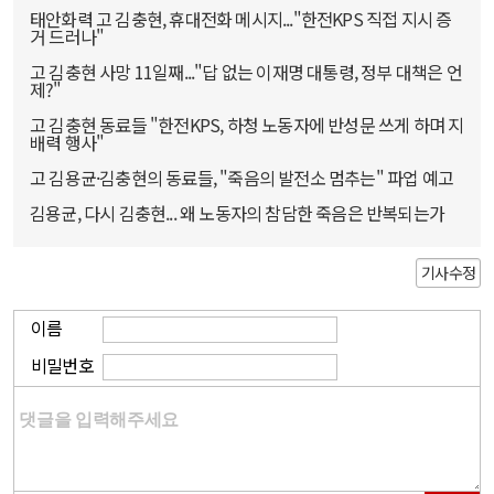
태안화력 고 김충현, 휴대전화 메시지..."한전KPS 직접 지시 증
거 드러나"
고 김충현 사망 11일째..."답 없는 이재명 대통령, 정부 대책은 언
제?"
고 김충현 동료들 "한전KPS, 하청 노동자에 반성문 쓰게 하며 지
배력 행사"
고 김용균·김충현의 동료들, "죽음의 발전소 멈추는" 파업 예고
김용균, 다시 김충현... 왜 노동자의 참담한 죽음은 반복되는가
기사수정
이름
비밀번호