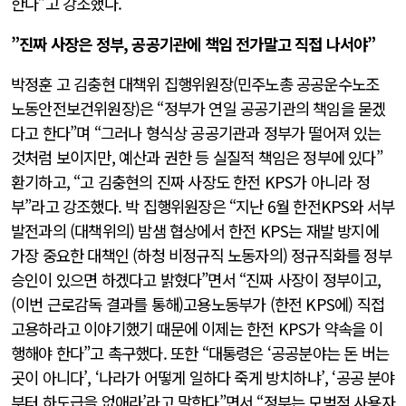
한다”고 강조했다.
”진짜 사장은 정부, 공공기관에 책임 전가말고 직접 나서야”
박정훈 고 김충현 대책위 집행위원장(민주노총 공공운수노조
노동안전보건위원장)은 “정부가 연일 공공기관의 책임을 묻겠
다고 한다”며 “그러나 형식상 공공기관과 정부가 떨어져 있는
것처럼 보이지만, 예산과 권한 등 실질적 책임은 정부에 있다”
환기하고, “고 김충현의 진짜 사장도 한전 KPS가 아니라 정
부”라고 강조했다. 박 집행위원장은 “지난 6월 한전KPS와 서부
발전과의 (대책위의) 밤샘 협상에서 한전 KPS는 재발 방지에
가장 중요한 대책인 (하청 비정규직 노동자의) 정규직화를 정부
승인이 있으면 하겠다고 밝혔다”면서 “진짜 사장이 정부이고,
(이번 근로감독 결과를 통해)고용노동부가 (한전 KPS에) 직접
고용하라고 이야기했기 때문에 이제는 한전 KPS가 약속을 이
행해야 한다”고 촉구했다. 또한 “대통령은 ‘공공분야는 돈 버는
곳이 아니다’, ‘나라가 어떻게 일하다 죽게 방치하냐’, ‘공공 분야
부터 하도급을 없애라’라고 말한다”면서 “정부는 모범적 사용자