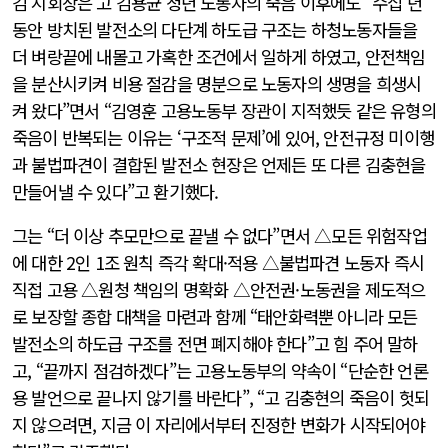
김 지회장은 고 김용균 청년 노동자의 죽음 이후에도 “수십 년
동안 방치된 발전소의 다단계 하도급 구조는 하청노동자들을
더 벼랑끝에 내몰고 가혹한 조건에서 일하게 하였고, 안전책임
을 분산시키켜 비용 절감을 명분으로 노동자의 생명을 희생시
켜 왔다”면서 “김영훈 고용노동부 장관이 지적했듯 같은 유형의
죽음이 반복되는 이유는 ‘구조적 문제’에 있어, 안전규정 미이행
과 불법파견이 결합된 발전소 현장은 언제든 또 다른 김충현을
만들어낼 수 있다”고 환기했다.
그는 “더 이상 추모만으로 끝낼 수 없다”면서 △모든 위험작업
에 대한 2인 1조 원칙 즉각 확대·적용 △불법파견 노동자 즉시
직접 고용 △원청 책임의 명확화 △안전권·노동권을 제도적으
로 보장할 종합 대책을 마련과 함께 “태안화력뿐 아니라 모든
발전소의 하도급 구조를 전면 폐지해야 한다”고 힘 주어 말하
고, “끝까지 점검하겠다”는 고용노동부의 약속이 “단순한 언론
용 발언으로 끝나지 않기를 바란다”, “고 김충현의 죽음이 헛되
지 않으려면, 지금 이 자리에서부터 진정한 변화가 시작되어야