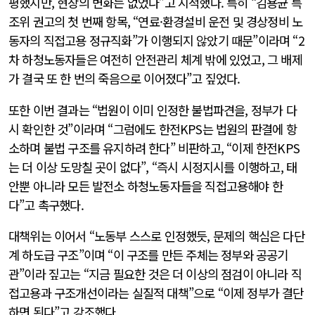
평했지만, 현장의 변화는 없었다”고 지적했다. 특히 “김용균 특
조위 권고의 첫 번째 항목, “연료·환경설비 운전 및 경상정비 노
동자의 직접고용 정규직화”가 이행되지 않았기 때문”이라며 “2
차 하청노동자들은 여전히 안전관리 체계 밖에 있었고, 그 배제
가 결국 또 한 번의 죽음으로 이어졌다”고 짚었다.
또한 이번 결과는 “법원이 이미 인정한 불법파견을, 정부가 다
시 확인한 것”이라며 “그럼에도 한전KPS는 법원의 판결에 항
소하며 불법 구조를 유지하려 한다” 비판하고, “이제 한전KPS
는 더 이상 도망칠 곳이 없다”, “즉시 시정지시를 이행하고, 태
안뿐 아니라 모든 발전소 하청노동자들을 직접고용해야 한
다”고 촉구했다.
대책위는 이어서 “노동부 스스로 인정했듯, 문제의 핵심은 다단
계 하도급 구조”이며 “이 구조를 만든 주체는 정부와 공공기
관”이라 짚고는 “지금 필요한 것은 더 이상의 점검이 아니라 직
접고용과 구조개선이라는 실질적 대책”으로 “이제 정부가 결단
하면 된다”고 강조했다.