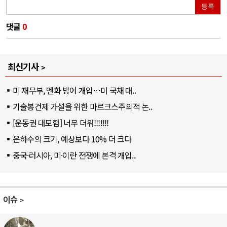
등록
댓글
0
최신기사
미 재무부, 엔화 방어 개입…미 국채 대..
기술봉건제 가설을 위한 마르크스주의적 논..
[운동권 대모험] 너무 더워!!!!!!!
은하수의 크기, 예상보다 10% 더 크다
중국·러시아, 미·이란 전쟁에 본격 개입..
이슈