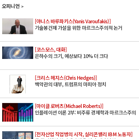
오피니언
[야니스 바루파키스(Yanis Varoufakis)]
기술봉건제 가설을 위한 마르크스주의적 논거
[코스모스, 대화]
은하수의 크기, 예상보다 10% 더 크다
[크리스 헤지스(Chris Hedges)]
백악관의 대부, 트럼프의 마피아 정치
[마이클 로버츠(Michael Roberts)]
인플레이션 이론 2부: 비주류 경제학과 마르크스주의
[전자산업 직업병의 시작, 실리콘밸리 IBM 노동자]