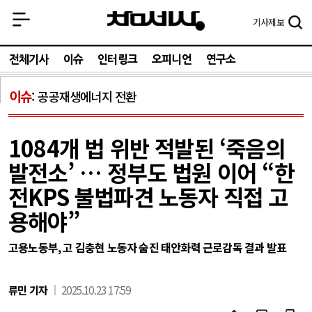
기사
제보
전체기사
이슈
인터링크
오피니언
연구소
이슈
공공재생에너지 전환
1084개 법 위반 적발된 ‘죽음의
발전소’ … 정부도 법원 이어 “한
전KPS 불법파견 노동자 직접 고
용해야”
고용노동부, 고 김충현 노동자 숨진 태안화력 근로감독 결과 발표
류민 기자
2025.10.23 17:59