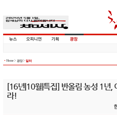
Home
광장
일터
[16년|10월|특집] 반올림 농성 1년
라!