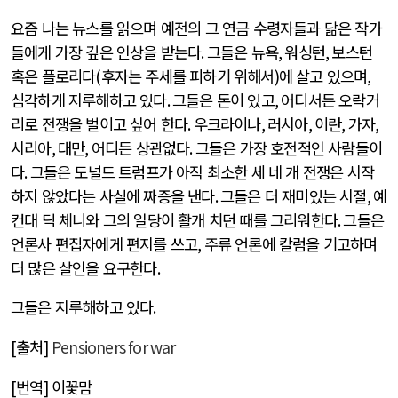
요즘 나는 뉴스를 읽으며 예전의 그 연금 수령자들과 닮은 작가
들에게 가장 깊은 인상을 받는다
.
그들은 뉴욕
,
워싱턴
,
보스턴
혹은 플로리다
(
후자는 주세를 피하기 위해서
)
에 살고 있으며
,
심각하게 지루해하고 있다
.
그들은 돈이 있고
,
어디서든 오락거
리로 전쟁을 벌이고 싶어 한다
.
우크라이나
,
러시아
,
이란
,
가자
,
시리아
,
대만
,
어디든 상관없다
.
그들은 가장 호전적인 사람들이
다
.
그들은 도널드 트럼프가 아직 최소한 세 네 개 전쟁은 시작
하지 않았다는 사실에 짜증을 낸다
.
그들은 더 재미있는 시절
,
예
컨대 딕 체니와 그의 일당이 활개 치던 때를 그리워한다
.
그들은
언론사 편집자에게 편지를 쓰고
,
주류 언론에 칼럼을 기고하며
더 많은 살인을 요구한다
.
그들은 지루해하고 있다
.
[
출처
]
Pensioners for war
[
번역
]
이꽃맘