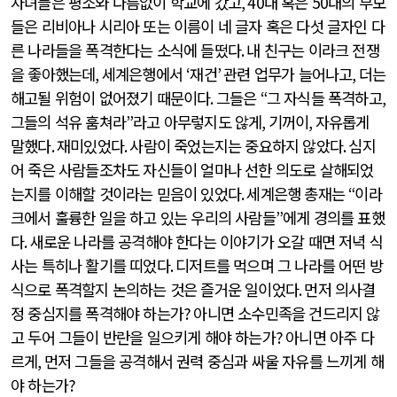
자녀들은 평소와 다름없이 학교에 갔고
, 40
대 혹은
50
대의 부모
들은 리비아나 시리아 또는 이름이 네 글자 혹은 다섯 글자인 다
른 나라들을 폭격한다는 소식에 들떴다
.
내 친구는 이라크 전쟁
을 좋아했는데
,
세계은행에서
‘
재건
’
관련 업무가 늘어나고
,
더는
해고될 위험이 없어졌기 때문이다
.
그들은
“
그 자식들 폭격하고
,
그들의 석유 훔쳐라
”
라고 아무렇지도 않게
,
기꺼이
,
자유롭게
말했다
.
재미있었다
.
사람이 죽었는지는 중요하지 않았다
.
심지
어 죽은 사람들조차도 자신들이 얼마나 선한 의도로 살해되었
는지를 이해할 것이라는 믿음이 있었다
.
세계은행 총재는
“
이라
크에서 훌륭한 일을 하고 있는 우리의 사람들
”
에게 경의를 표했
다
.
새로운 나라를 공격해야 한다는 이야기가 오갈 때면 저녁 식
사는 특히나 활기를 띠었다
.
디저트를 먹으며 그 나라를 어떤 방
식으로 폭격할지 논의하는 것은 즐거운 일이었다
.
먼저 의사결
정 중심지를 폭격해야 하는가
?
아니면 소수민족을 건드리지 않
고 두어 그들이 반란을 일으키게 해야 하는가
?
아니면 아주 다
르게
,
먼저 그들을 공격해서 권력 중심과 싸울 자유를 느끼게 해
야 하는가
?