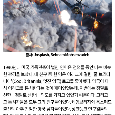
출처: Unsplash, Behnam Mohsenzadeh
1990
년대 미국 기득권층이 벌인 연이은 전쟁들 동안 나는 비슷
한 광경을 보았다
.
내 친구 중 한 명은 이라크에 걸린
‘
쿨 브리타
니아
’(Cool Britannia,
멋진 영국
)
로고를 좋아했다
.
영국이 다
시 이라크를 통치한다는 것이 재미있었는데
,
이번에는 정말로
선한—정말로 선한
!
—의도를 가지고 있었기 때문이다
.
그리고
그 통치자들은 모두 그의 친구들이었다
.
케임브리지와 옥스퍼드
출신의 아주 친절한 영국 남자들이었다
.
싱크탱크 연구원들의