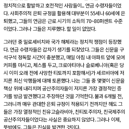
정치적으로 활발하고 호전적인 사람들이
...
연금 수령자들이었
다
.
사회주의적 은퇴 규정을 활용해 대부분이
55
세나
60
세에 은
퇴했고
,
그들의 연금은 근로 시기의 소득의
70~80
퍼센트 수준
이었다
.
그러나 그들은 지루했다
.
할 일이 없었다
.
그러던 중 밀로셰비치와 국가 해체라는 정치적 쟁점이 등장했
다
.
연금 수령자들은 갑자기 생기를 되찾았다
.
그들은 신문을 구
석구석 정독할 시간이 충분했고
,
매일 아침 내 아파트 앞에 모여
커피를 마시고
,
체스를 두고
,
크로아티아나 슬로베니아
(
혹은 당
시 이미 오래 전에 사망한 티토까지 포함해서
)
가 세르비아에 저
지른 최신 악행들에 대해 토론했다
.
나는 그들 중 몇몇이 신문을
책상 위에 내리치며 공산주의자들이 저지른 가장 결정적인 증
거를 방금 발견했다고 주장하던 것을 기억한다
.
불과
6
개월 전
,
그러니까 매우 관대한 은퇴 규정이 적용되기 전까지만 해도 그
들은 가장 열정적인 친유고슬라비아
,
친티토주의자
,
친국제주의
공산주의자들이었다는 사실은 중요하지 않았다
.
그러나 이제
,
뜻밖에도
,
그들은 진실을 발견한 것이다
.