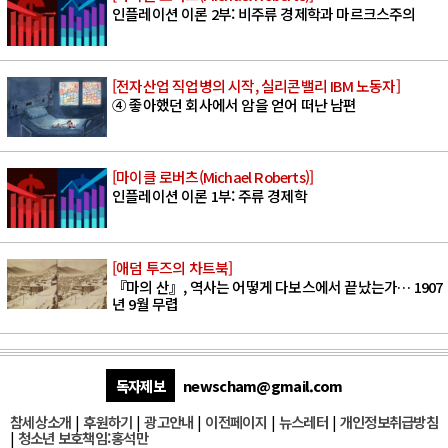
인플레이션 이론 2부: 비주류 경제학과 마르크스주의
[전자산업 직업병의 시작, 실리콘밸리 IBM 노동자]
④ 좋아했던 회사에서 암을 얻어 떠난 남편
[마이클 로버츠(Michael Roberts)]
인플레이션 이론 1부: 주류 경제학
[애덤 투즈의 차트북]
『마의 산』, 역사는 어떻게 다보스에서 끝났는가… 1907
년 9월 무렵
독자제보
newscham@gmail.com
참세상소개
|
후원하기
|
광고안내
|
이전페이지
|
뉴스레터
|
개인정보취급방침
|
청소년 보호책임:홍석만