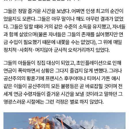
그들은 정말 즐거운 시간을 보냈다
.
어쩌면 인생 최고의 순간이
었을지도 모른다
.
그들은 아무 말이나 해도 아무런 결과가 없었
다
.
그들은 일할 때와 거의 같은 수준의 소득을 유지했고
,
자녀들
과 함께 살았으며
(
물론 자녀들은 그들의 존재를 싫어했지만 연
금 수입이 필요했기 때문에 내쫓을 수는 없었다
),
그 위에 매일
정치적
·
사회적
·
머지않아 군사적 오락거리까지 있었다
.
그들의 아들들이 징집 대상이 되었고
,
초인플레이션으로 인해
연금이 폭락하면서 상황은 그다지 즐겁지 않게 변했다
.
그러나
공산주의의 황혼기에 프랜시스 후쿠야마나 티머시 가튼 애시
같은 이들이 공산주의의 모든 불평등은 곧 바로잡힐 것이며 전
세계 연금 수령자들이 즐거운 시간을 보낼 것이라고 말하던 그
영광스러운 시절에는 그런 걱정은 별로 하지 않았다
.