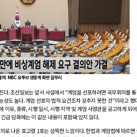
출처: MBC 유투브 생중계 화면 갈무리
해진다
.
조선일보는 앞서 사설에서
“
계엄을 선포하려면 국무회의를 
능성도 높다
.
계엄 선포의 법적 요건조차 갖추지 못한 것
”
이라고 했
에 이유
,
종류
,
시행 일시
,
시행 지역 및 계엄 사령관을 공고하게 되
긴급 담화에는 이 같은 내용이 포함돼 있지 않다
.
명의로 나온 포고령
1
호는 섬뜩한 느낌이다
.
헌법과 계엄법에 따르면