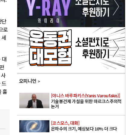
판단
으로
 세
 대
어떤
 사
오피니언
 드
 훌
[야니스 바루파키스(Yanis Varoufakis)]
기술봉건제 가설을 위한 마르크스주의적
논거
[코스모스, 대화]
은하수의 크기, 예상보다 10% 더 크다