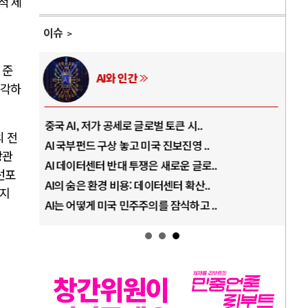
적 제
이슈
 준
AI와 인간
생각하
중국 AI, 저가 공세로 글로벌 토큰 시..
전쟁
 전
AI 국부펀드 구상 놓고 미국 진보진영 ..
EU
장관
AI 데이터센터 반대 투쟁은 새로운 글로..
나토
선포
AI의 숨은 환경 비용: 데이터센터 확산..
우크
하지
AI는 어떻게 미국 민주주의를 잠식하고 ..
러·