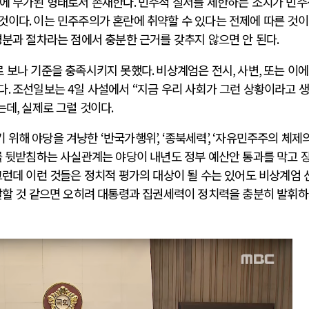
에 부가된 형태로서 존재한다
.
민주적 질서를 제한하는 조치가 민주
 것이다
.
이는 민주주의가 혼란에 취약할 수 있다는 전제에 따른 것이
명분과 절차라는 점에서 충분한 근거를 갖추지 않으면 안 된다
.
로 보나 기준을 충족시키지 못했다
.
비상계엄은 전시
,
사변
,
또는 이에
전쟁
중동 위기
다
.
조선일보는
4
일 사설에서
“
지금 우리 사회가 그런 상황이라고 
는데
,
실제로 그럴 것이다
.
전의 역..
호르무즈 갈등 격화, 트럼프 정치·경제 ..
기 위해 야당을 겨냥한
‘
반국가행위
’, ‘
종북세력
’, ‘
자유민주주의 체제의
러시아..
호르무즈 해협 통행료를 철회한 트럼프
 뒷받침하는 사실관계는 야당이 내년도 정부 예산안 통과를 막고 
 공..
이란, 호르무즈 해협 봉쇄 선택한 배경
런데 이런 것들은 정치적 평가의 대상이 될 수는 있어도 비상계엄 
 네덜란..
트럼프, 이란 압박수단 한계 직면
말할 것 같으면 오히려 대통령과 집권세력이 정치력을 충분히 발휘
…민간 ..
하마스, 가자 통치권 이양으로 휴전 의지..