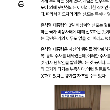
에게 부여하는 것에 있다
.
계엄은 민주주의
도에 의해 뒷받침되는 아이러니한 장치인
다
.
따라서 지도자의 계엄 선포는 특히나 
윤석열 대통령의
3
일 비상계엄 선포는 뭘
 인간
러시아-우크라이나 
하는 국가 비상사태에 대해 선포하는 것이
는 국민은 거의 아무도 없을 것
”
이라고 했
세로 글로벌 토큰 시..
전쟁의 추상화: 우크라이나, 대리
윤석열 대통령은 자신의 행위를 정당화하
놓고 미국 진보진영 ..
EU·우크라이나 드론 협력 직후, 
복
’
등의 수사를 내세웠는데
,
이러한 수사를
대 투쟁은 새로운 글로..
나토, 우크라 군사지원 2027년까지
및 검사 탄핵안을 발의했다는 것 등이다
.
그
용: 데이터센터 확산..
우크라이나, 덴마크, 에스토니아,
의 근거가 되기는 부족하다
.
이런 일들로 
 민주주의를 잠식하고 ..
러·우크라, 대규모 공습 주고받아
못하고 있다는 평가를 자초할 수도 있다
.