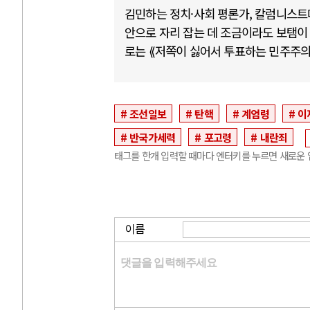
김민하는 정치·사회 평론가, 칼럼니스트
안으로 자리 잡는 데 조금이라도 보탬이
로는 ⟪저쪽이 싫어서 투표하는 민주주의⟫,
조선일보
탄핵
계엄령
이
반국가세력
포고령
내란죄
태그를 한개 입력할 때마다 엔터키를 누르면 새로운 
이름