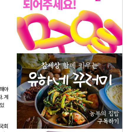
통해야
다
.
계
어있
 국회