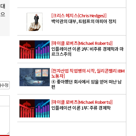
 대
책으
[크리스 헤지스(Chris Hedges)]
백악관의 대부, 트럼프의 마피아 정치
[마이클 로버츠(Michael Roberts)]
인플레이션 이론 2부: 비주류 경제학과 마
르크스주의
[전자산업 직업병의 시작, 실리콘밸리 IBM
노동자]
④ 좋아했던 회사에서 암을 얻어 떠난 남
사수정
편
[마이클 로버츠(Michael Roberts)]
인플레이션 이론 1부: 주류 경제학