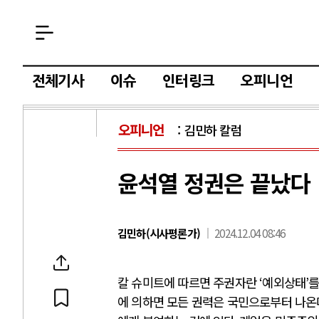
전체기사
이슈
인터링크
오피니언
오피니언
김민하 칼럼
윤석열 정권은 끝났다
김민하(시사평론가)
2024.12.04 08:46
칼 슈미트에 따르면 주권자란
‘
예외상태
’
를
에 의하면 모든 권력은 국민으로부터 나온