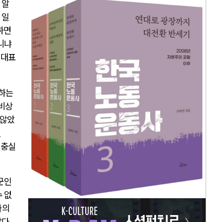
 알
 일
하면
니냐
 대표
구하는
비상
 않았
있
 충실
군인
 없
자의
않다
.