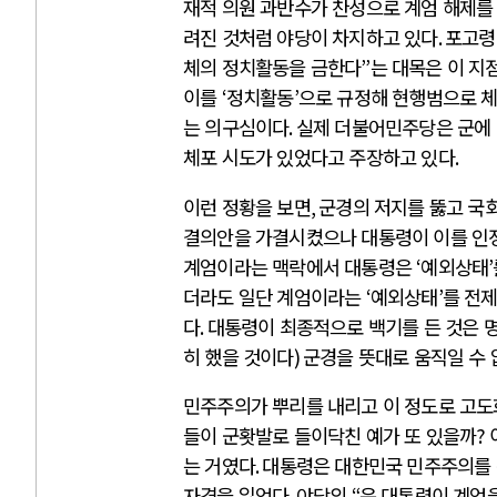
재적 의원 과반수가 찬성으로 계엄 해제를
려진 것처럼 야당이 차지하고 있다
.
포고
체의 정치활동을 금한다
”
는 대목은 이 지
이를
‘
정치활동
’
으로 규정해 현행범으로 
는 의구심이다
.
실제 더불어민주당은 군에
체포 시도가 있었다고 주장하고 있다
.
이런 정황을 보면
,
군경의 저지를 뚫고 국
결의안을 가결시켰으나 대통령이 이를 인
계엄이라는 맥락에서 대통령은
‘
예외상태
’
더라도 일단 계엄이라는
‘
예외상태
’
를 전
다
.
대통령이 최종적으로 백기를 든 것은 
히 했을 것이다
)
군경을 뜻대로 움직일 수 
민주주의가 뿌리를 내리고 이 정도로 고도
들이 군홧발로 들이닥친 예가 또 있을까
?
는 거였다
.
대통령은 대한민국 민주주의를
자격을 잃었다
.
야당의
“
윤 대통령이 계엄