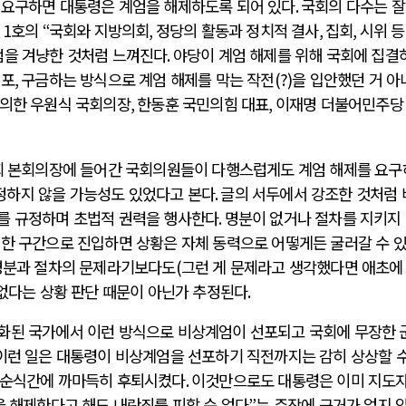
 요구하면 대통령은 계엄을 해제하도록 되어 있다
.
국회의 다수는 잘
령
1
호의
“
국회와 지방의회
,
정당의 활동과 정치적 결사
,
집회
,
시위 등
점을 겨냥한 것처럼 느껴진다
.
야당이 계엄 해제를 위해 국회에 집결
체포
,
구금하는 방식으로 계엄 해제를 막는 작전
(?)
을 입안했던 거 아
 의한 우원식 국회의장
,
한동훈 국민의힘 대표
,
이재명 더불어민주당
회 본회의장에 들어간 국회의원들이 다행스럽게도 계엄 해제를 요
정하지 않을 가능성도 있었다고 본다
.
글의 서두에서 강조한 것처럼 
를 규정하며 초법적 권력을 행사한다
.
명분이 없거나 절차를 지키지
제한 구간으로 진입하면 상황은 자체 동력으로 어떻게든 굴러갈 수 
명분과 절차의 문제라기보다도
(
그런 게 문제라고 생각했다면 애초에
없다는 상황 판단 때문이 아닌가 추정된다
.
화된 국가에서 이런 방식으로 비상계엄이 선포되고 국회에 무장한 
이런 일은 대통령이 비상계엄을 선포하기 직전까지는 감히 상상할 수
 순식간에 까마득히 후퇴시켰다
.
이것만으로도 대통령은 이미 지도
을 해제한다고 해도 내란죄를 피할 순 없다
”
는 주장에 근거가 없지 