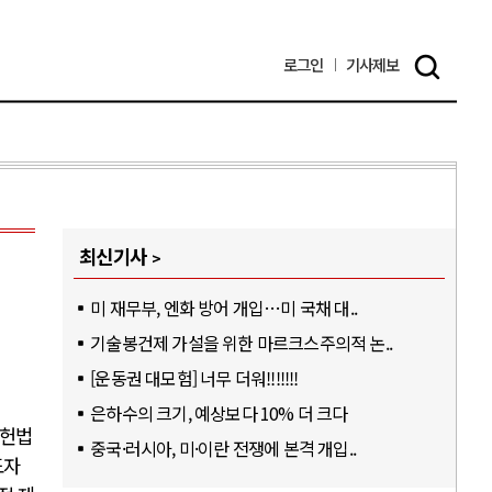
로그인
기사
제보
최신기사
미 재무부, 엔화 방어 개입…미 국채 대..
기술봉건제 가설을 위한 마르크스주의적 논..
[운동권 대모험] 너무 더워!!!!!!!
은하수의 크기, 예상보다 10% 더 크다
 헌법
중국·러시아, 미·이란 전쟁에 본격 개입..
도자