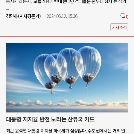
뭉치자’라든지, ‘포퓰리즘에 반대한다면 정파불문 손부터 잡자’는 식의
...
김민하(시사평론가)
2024.06.12. 15:36
0
기사수정
대통령 지지율 반전 노리는 산유국 카드
최근 윤석열 대통령 지지율 하락세가 심상찮다. 수도권에서는 거의 얼