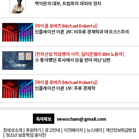
백악관의 대부, 트럼프의 마피아 정치
[마이클 로버츠(Michael Roberts)]
인플레이션 이론 2부: 비주류 경제학과 마르크스주의
[전자산업 직업병의 시작, 실리콘밸리 IBM 노동자]
④ 좋아했던 회사에서 암을 얻어 떠난 남편
[마이클 로버츠(Michael Roberts)]
인플레이션 이론 1부: 주류 경제학
독자제보
newscham@gmail.com
참세상소개
|
후원하기
|
광고안내
|
이전페이지
|
뉴스레터
|
개인정보취급방침
|
청소년 보호책임:홍석만