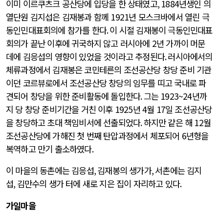
이미 이르쿠츠크 공산당에 입당을 한 상태였고
, 1884
년생인 의
열단원 김지섭은 김재봉과 함께
1921
년 모스크바에서 열린 극
동인민대표회의에 참가를 한다
.
이 시절 김재봉이 극동인민대표
회의가 끝난 이후에 귀국하지 않고 러시아에
2
년 가까이 머문
데에 김응섭의 영향이 있었을 것이라고 추정된다
.
러시아에서의
체류과정에서 김재봉은 코민테른의 조선공산당 창당 준비 기관
이던 코르뷰로에서 조선공산당 창당의 임무를 띠고 국내로 파
견되어 창당을 위한 준비활동에 돌입한다
.
그는 19
23~24
년까
지 당 창당 준비기간을 거친 이후
1925
년
4
월
17
일 조선공산당
을 창당하고 초대 책임비서에 선출되었다
.
하지만 같은 해
12
월
조선공산당에 가해진 첫 번째 탄압과정에서 체포되어
6
년형을
복역하고 만기 출소하였다
.
이 마을의 동촌에는 김응섭
,
김재봉의 생가가
,
서촌에는 김지
섭
,
김만수의 생가 터에 새로 지은 집이 자리하고 있다
.
가일마을