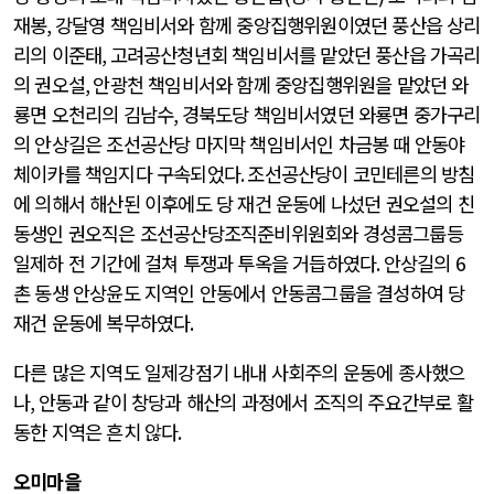
재봉
,
강달영 책임비서와 함께 중앙집행위원이였던 풍산읍 상리
리의 이준태
,
고려공산청년회 책임비서를 맡았던 풍산읍 가곡리
의 권오설
,
안광천 책임비서와 함께 중앙집행위원을 맡았던 와
룡면 오천리의 김남수
,
경북도당 책임비서였던 와룡면 중가구리
의 안상길은 조선공산당 마지막 책임비서인 차금봉 때 안동야
체이카를 책임지다 구속되었다
.
조선공산당이 코민테른의 방침
에 의해서 해산된 이후에도 당 재건 운동에 나섰던 권오설의 친
동생인 권오직은 조선공산당조직준비위원회와 경성콤그룹등
일제하 전 기간에 걸쳐 투쟁과 투옥을 거듭하였다
.
안상길의
6
촌 동생 안상윤도 지역인 안동에서 안동콤그룹을 결성하여 당
재건 운동에 복무하였다
.
다른 많은 지역도 일제강점기 내내 사회주의 운동에 종사했으
나
,
안동과 같이 창당과 해산의 과정에서 조직의 주요간부로 활
동한 지역은 흔치 않다
.
오미마을