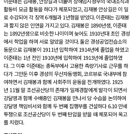
이준태는 김재봉
,
안상길과 더불어 상해임시정부의 국내조직과
활동비 모금 활동을 하다가 체포되었고
,
김재봉 안상길은 이 일
로 수감되어 각 징역
6
개월과
1
년형을 받았다
.
이준태는 김재봉
과 짧지 않은 인연을 가지고 있다
.
김재봉은
1890
년생
,
이준태
는
1892
년생으로 비슷한 나이이며 늦어도
1910
년대 초인 경성
에서 학업을 하며 서로 알았을 것이다
.
둘은 경성공업전습소의
동문으로 김재봉이
1911
년 입학하여
1914
년에 졸업을 하였고
이준태는
1
년 전인
1910
년에 입학하여
1913
년에 졸업하였
다
.
그 이후 이준태는 총독부에서 고용한 측량기사로 근무를 하
다가 그만둔 이후 경성의 무산자동맹회
,
코르뷰로 국내부에 참
여하면서 김재봉과 함께 사회주의 운동을 전개하였다
. 1925
년
11
월 말 조선공산당의 존재가 일제경찰에게 발각이 되면서
강달영과 함께 수배중인 김재봉을 만나서 당 수습을 논의하여
강달영 책임비서와 함께 두 번째 집행부를 건설하다
6.10
만세
투쟁으로 조선공산당이 두 번째 탄압을 받을 때 체포되어 옥고
를 치렀다
.