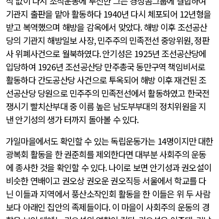
식 없이 다시 조직운동에 투신한 그는 경성콤그룹에 결합하여
기관지 출판을 맡아 활동하다
1940
년 다시 체포되어
12
년형을
받고 복역했으며 해방을 감옥에서 맞았다
.
해방 이후 조선공산
당의 기관지 해방일보 사장
,
민주주의 민족전선 중앙위원
,
정판
사 위폐사건으로 월북하였다
.
안기성은
1925
년 조선공산당에
입당하여
1926
년 조선공산당 만주총국 동만구역 책임비서로
활동하다 간도공산당 사건으로 투옥되어 해방 이후 재건된 조
선공산당 당원으로 민주주의 민족전선에서 활동하였고 한국전
쟁시기 빨치산부대 중 이름 높은 남도부부대의 정치위원을 지
낸 안기성의 생가 터까지 돌아볼 수 있다
.
가일마을에서도 확인할 수 있는 독립운동가는
14
명이지만 대한
광복회 활동을 한 권준희를 제외한다면 대부분 사회주의 운동
에 종사한 것을 확인할 수 있다
.
나이로 보면 안기성과 권오설이
비슷한 연배이고 권오상 권오운 권오직등 서울에서 학교를 다
닌 이들과 지역에서 풍산소작인회 활동을 한 이들은 위 두 사람
보다 아래인 집안의 족제들이다
.
이 마을이 사회주의 운동의 경