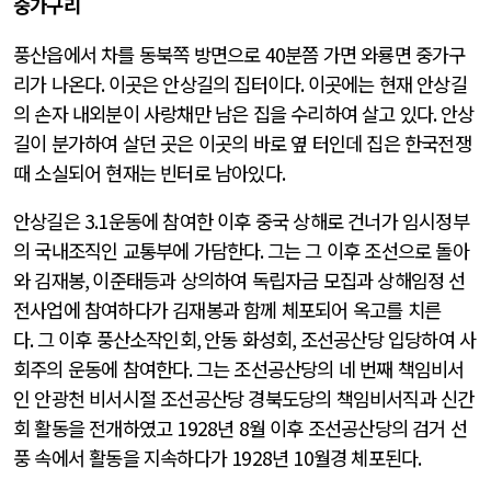
중가구리
풍산읍에서 차를 동북쪽 방면으로
40
분쯤 가면 와룡면 중가구
리가 나온다
.
이곳은 안상길의 집터이다
.
이곳에는 현재 안상길
의 손자 내외분이 사랑채만 남은 집을 수리하여 살고 있다
.
안상
길이 분가하여 살던 곳은 이곳의 바로 옆 터인데 집은 한국전쟁
때 소실되어 현재는 빈터로 남아있다
.
안상길은
3.1
운동에 참여한 이후 중국 상해로 건너가 임시정부
의 국내조직인 교통부에 가담한다
.
그는 그 이후 조선으로 돌아
와 김재봉
,
이준태등과 상의하여 독립자금 모집과 상해임정 선
전사업에 참여하다가 김재봉과 함께 체포되어 옥고를 치른
다
.
그 이후 풍산소작인회
,
안동 화성회
,
조선공산당 입당하여 사
회주의 운동에 참여한다
.
그는 조선공산당의 네 번째 책임비서
인 안광천 비서시절 조선공산당 경북도당의 책임비서직과 신간
회 활동을 전개하였고
1928
년
8
월 이후 조선공산당의 검거 선
풍 속에서 활동을 지속하다가
1928
년
10
월경 체포된다
.