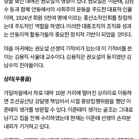
향을 보인 데에는 권오설의 영향이 컸다
.
권오설은 이준태
,
김남
수 등과 함께 안동에서의 사회주의 운동을 주도한 대표적 인물
이며
, 1924
년 회원
5
천여 명에 이르는 풍산소작인회를 창립하
는데 주도적인 역할을 하였다
.
이러한 대중조직의 조직화 성과
는 안동지역 활동가들의 중요한 정치적 기반이 되었을 것이다
.
마을 어귀에는 권오설 선생의 기적비가 있는데 이 기적비를 쓴
이는 김용직 서울대 교수이다
.
김용직은 권오설의 동지였던 김
남수의 친아들이다
.
상리
(
우롱골
)
가일마을에서 차로 대략
10
분 거리에 떨어진 상리리로 이동하
면 조선공산당 강달영 책임비서 시절 중앙집행위원을 했던 이
준태의 생가를 방문할 수 있다
.
이준태의 생가는 골조는 그대로
남기고 집을 전체 수리하였는데 현재는 이준태 선생의 손자분
내외가 기거하고 있다
.