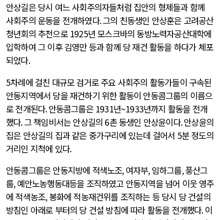
안상길은 당시 여느 사회주의자들처럼 집안의 형제들과 함께
사회주의 운동을 전개하였다
.
그의 친동생인 안상훈은 고려공산
청년회의 추천으로
1925
년 모스크바의 동방노력자공산대학에
입학하여 그 이후 김영만 등과 함께 당 재건 활동을 하다가 체포
되었다
.
5
차례에 걸친 대규모 검거로 주요 사회주의 활동가들이 구속된
안동지역에서 당을 재건하기 위한 활동이 안동콤그룹의 이름으
로 전개된다
.
안동콤그룹은
1931
년
~1933
년까지 활동을 전개
했다
.
그 책임비서는 안상길의
6
촌 동생인 안상윤이다
.
안상윤의
집은 안상길의 집과 같은 중가구리에 있는데 걸어서
5
분 정도의
거리인 지척에 있다
.
안동콤그룹은 안동지방에 적색노조
,
여자부
,
임하그룹
,
풍산그
룹
,
예안노농행동대등을 조직하였고 안동지역을 넘어 이웃 영주
에 적색농조
,
봉화에 적농재건위를 조직하는 등 당시 당 건설의
방침인 아래로 부터의 당 건설 방침에 따라 활동을 전개했다
.
이