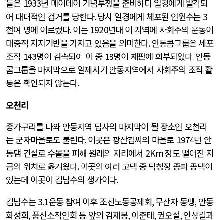
들은
1933
년 메이데이 기념투쟁을 준비하다 일경에게 발각되
어 대대적인 검거를 당한다
.
당시 일경에게 체포된 인원수는
3
천여 명에 이르렀다
.
이는
1920
년대 이 지역에 사회주의 운동이
대중적 지지기반을 가지고 있음을 의미한다
.
안동콤그룹은 세포
조직
143
명이 검속되어 이 중
18
명이 재판에 회부되었다
.
안동
콤그룹을 마지막으로 일제시기 안동지역에서 사회주의 조직 활
동은 확인되지 않는다
.
오천리
중가구리를 나와 안동지역 답사의 마지막이 될 장소인 오천리
는 군자마을로도 불린다
.
이곳은 광산김씨의 마을로
1974
년 안
동댐 건설로 수몰을 피해 원래의 자리에서
2Km
정도 떨어진 지
금의 위치로 옮겨왔다
.
이곳의 여러 고택 중 탁청정 종파 종택이
있는데 이곳이 김남수의 생가이다
.
김남수는
3.1
운동 참여 이후 조선노동공제회
,
무산자 동맹
,
안동
화성회
,
풍산소작인회 등 앞의 김재봉
,
이준태
,
권오설
,
안상길과