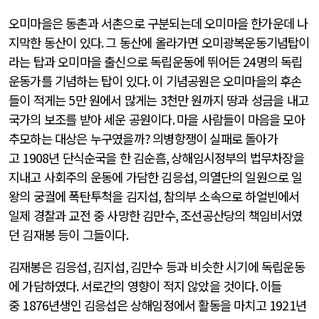
오미마을은 동촌과 서촌으로 구분되는데 오미마을 한가운데 나
지막한 동산이 있다
.
그 동산에 올라가면 오미광복운동기념탑이
라는 탑과 오미마을 출신으로 독립운동에 뛰어든
24
명의 독립
운동가를 기념하는 탑이 있다
.
이 기념공원은 오미마을의 후손
들이 적게는
5
만 원에서 많게는
3
천만 원까지 땅과 성금을 내고
국가의 보조를 받아 세운 공원이다
.
마을 사람들이 마음을 모아
추모하는 대상은 누구였을까
?
의병항쟁이 실패로 돌아가
고
1908
년 단식순국을 한 김순흠
,
상해임시정부의 법무차장을
지내고 사회주의 운동에 가담한 김응섭
,
의열단의 일원으로 일
왕의 궁궐에 폭탄투척을 김지섭
,
참의부 소속으로 하얼빈에서
일제 경찰과 교전 중 사망한 김만수
,
조선공산당의 책임비서였
던 김재봉 등이 그들이다
.
김재봉은 김응섭
,
김지섭
,
김만수 등과 비슷한 시기에 독립운동
에 가담하였다
.
서로간의 영향이 적지 않았을 것이다
.
이들
중
1876
년생인 김응섭은 상해임정에서 활동을 마치고
1921
년