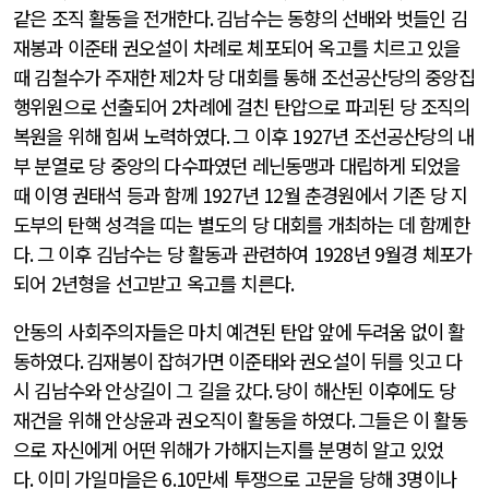
같은 조직 활동을 전개한다
.
김남수는 동향의 선배와 벗들인 김
재봉과 이준태 권오설이 차례로 체포되어 옥고를 치르고 있을
때 김철수가 주재한 제
2
차 당 대회를 통해 조선공산당의 중앙집
행위원으로 선출되어
2
차례에 걸친 탄압으로 파괴된 당 조직의
복원을 위해 힘써 노력하였다
.
그 이후
1927
년 조선공산당의 내
부 분열로 당 중앙의 다수파였던 레닌동맹과 대립하게 되었을
때 이영 권태석 등과 함께
1927
년
12
월 춘경원에서 기존 당 지
도부의 탄핵 성격을 띠는 별도의 당 대회를 개최하는 데 함께한
다
.
그 이후 김남수는 당 활동과 관련하여
1928
년
9
월경 체포가
되어
2
년형을 선고받고 옥고를 치른다
.
안동의 사회주의자들은 마치 예견된 탄압 앞에 두려움 없이 활
동하였다
.
김재봉이 잡혀가면 이준태와 권오설이 뒤를 잇고 다
시 김남수와 안상길이 그 길을 갔다
.
당이 해산된 이후에도 당
재건을 위해 안상윤과 권오직이 활동을 하였다
.
그들은 이 활동
으로 자신에게 어떤 위해가 가해지는지를 분명히 알고 있었
다
.
이미 가일마을은
6.10
만세 투쟁으로 고문을 당해
3
명이나