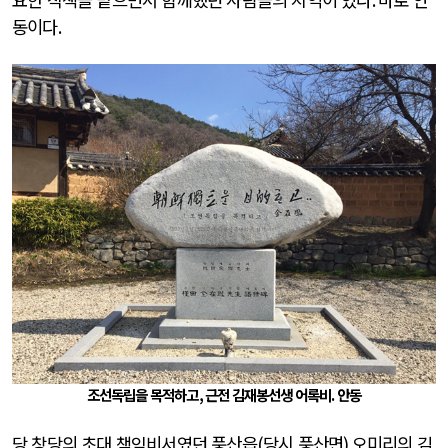
동이다
.
조선독립을 목적하고, 근전 김재봉선생 어록비. 안동
당 창당의 초대 책임비서였던 풍산읍
(
당시 풍산면
)
오미리의 김