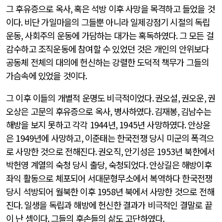
그 후유증으로 옥사
,
혹은 석방 이후 사망을 목격하고 들었을 것
이다
.
비단 가일마을의 그들뿐 아니라 일제강점기 시절의 독립
운동
,
사회주의 운동에 가담하는 대가는 혹독하였다
.
그 모든 걸
감수하고 조직운동에 참여할 수 있었던 것은 개인의 안위보다
공동체 전체의 대의에 헌신하는 강렬한 도덕적 책무가 그들의
가슴속에 있었을 것이다
.
그 이후 이들의 개별적 운명도 비극적이었다
.
권오설
,
권오운
,
권
오상은 고문의 후유증으로 옥사
,
병사하였다
.
김재봉
,
김남수는
해방을 보지 못하고 각각
1944
년
, 1945
년 사망하였다
.
안상윤
은
1949
년에 사망하고
,
이준태는 한국전쟁 당시 미군의 폭격으
로 사망한 것으로 전해진다
.
권오직
,
안기성은
1953
년 북한에서
박헌영 계열의 숙청 당시 출당
,
숙청되었다
.
안상길은 해방이후
좌익 활동으로 체포되어 서대문형무소에서 복역하다 한국전쟁
당시 석방되어 월북한 이후
1958
년 북에서 사망한 것으로 전해
진다
.
일생을 독립과 해방에 헌신한 결과가 비극적인 결말로 끝
이 난 셈이다
.
그들의 후손들의 삶도 고단하였다.