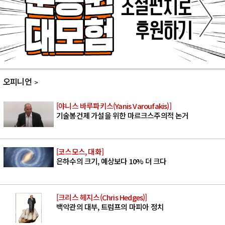
오피니언
[야니스 바루파키스(Yanis Varoufakis)]
기술봉건제 가설을 위한 마르크스주의적 논거
[코스모스, 대화]
은하수의 크기, 예상보다 10% 더 크다
[크리스 헤지스(Chris Hedges)]
백악관의 대부, 트럼프의 마피아 정치