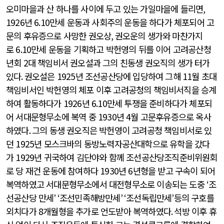
오미마을과 산 하나를 사이에 두고 있는 가일마을에 들리면
,
1926
년
6.10
만세 운동과 사회주의 운동을 하다가 체포되어 고
문의 후유증으로 사망한 권오상
,
권오운의 생가와 마찬가지
로
6.10
만세 운동을 기획하고 박헌영의 뒤를 이어 고려공산청
년회
2
대 책임비서 권오설과 그의 친동생 권오직의 생가 터가
있다
.
권오설은
1925
년 조선공산당에 입당하여 그해
11
월 초대
책임비서인 박헌영의 체포 이후 고려공청의 책임비서직을 승계
하여 활동하다가
1926
년
6.10
만세 투쟁을 준비하다가 체포되
어 서대문형무소에 복역 중
1930
년
4
월 고문후유증으로 옥사
하였다
.
그의 동생 권오직은 박헌영이 고려공청 책임비서로 있
던
1925
년 모스크바의 동방노력자공산대학으로 유학을 갔다
가
1929
년 귀국하여 김단야와 함께 조선공산당조직준비위원회
로 당 재건 운동에 참여하다
1930
년
6
년형을 받고 구속이 되어
복역하였고 서대문형무소에서 대전형무소로 이송되는 도중
‘
조
선공산당 만세
’ ‘
조선민족해방만세
’ ‘
조선독립만세
’
등의 구호를
외치다가
8
개월형을 추가로 언도받아 복역하였다
.
석방 이후 휴