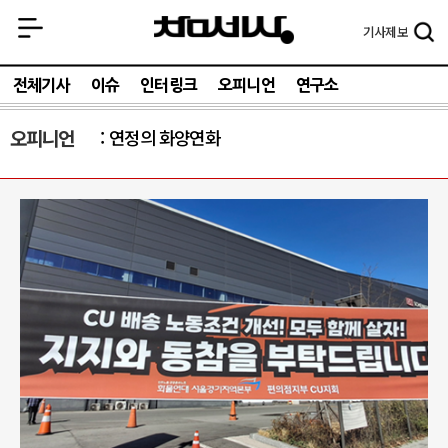
기사
제보
전체기사
이슈
인터링크
오피니언
연구소
오피니언
연정의 화양연화