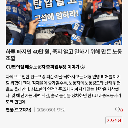
하루 빠지면 40만 원, 죽지 않고 일하기 위해 만든 노동
조합
CU편의점 배송노동자 총파업투쟁 이야기 ②
과적으로 인한 판스프링 파손·이탈·낙하 사고는 대형 인명 피해를 야기
할 위험이 크다. 적재율이 증가할수록, 노동자의 노동강도와 산재 위험
율도 올라간다. 최소한의 안전기준조차 지켜지지 않는 현장은 처참했
다. 몇 해 전에는 새벽 시간, 홀로 물건을 상차하던 한 CU 배송노동자가
도크 한편에...
연정(르포작가)
2026.06.01. 9:52
0
기사수정