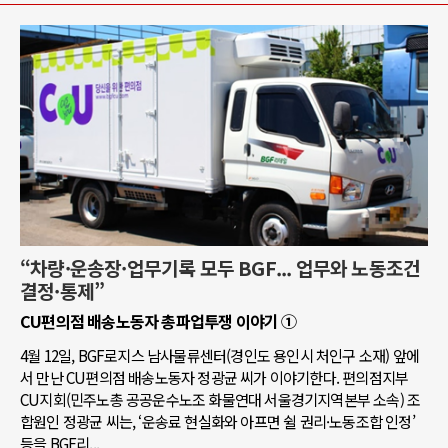
“차량·운송장·업무기록 모두 BGF... 업무와 노동조건
결정·통제”
CU편의점 배송노동자 총파업투쟁 이야기 ①
4월 12일, BGF로지스 남사물류센터(경인도 용인시 처인구 소재) 앞에
서 만난 CU편의점 배송노동자 정광균 씨가 이야기한다. 편의점지부
CU지회(민주노총 공공운수노조 화물연대 서울경기지역본부 소속) 조
합원인 정광균 씨는, ‘운송료 현실화와 아프면 쉴 권리·노동조합 인정’
등을 BGF리...