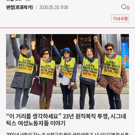
연정(르포작가)
2026.05.28. 9:06
0
기사수정
“이 거리를 생각하세요” 23년 원직복직 투쟁, 시그네
틱스 여성노동자들 이야기
2001년 사측의 ‘무노조 비정규직 꿈의 공장 만들기 시나리오’에 맞서 총