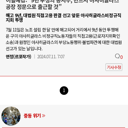
공장 정문으로 출근할 것”
해고 9년, 대법원 직접고용 판결 선고 앞둔 아사히글라스비정규직
지회 투쟁
7월 11일은 노조 설립 한 달 만에 해고되어 거리에서 9년 동안 투쟁해
온 구미 아사히글라스 비정규직노동자들의 직접고용(근로자지위확인
소송)과 원청인 아사히글라스의 부당노동행위·불법파견에 대한 대법원
선고가 있는 날입니다.
연정(르포작가)
2024.07.11. 7:07
0
기사수정
1
AI와 인간