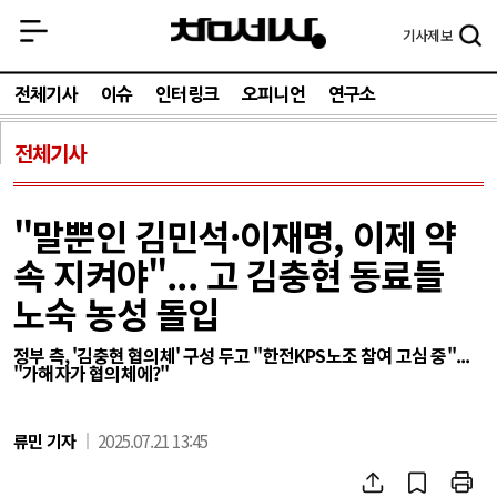
기사
제보
전체기사
이슈
인터링크
오피니언
연구소
전체기사
"말뿐인 김민석·이재명, 이제 약
속 지켜야"... 고 김충현 동료들
노숙 농성 돌입
정부 측, '김충현 협의체' 구성 두고 "한전KPS노조 참여 고심 중"...
"가해자가 협의체에?"
류민 기자
2025.07.21 13:45