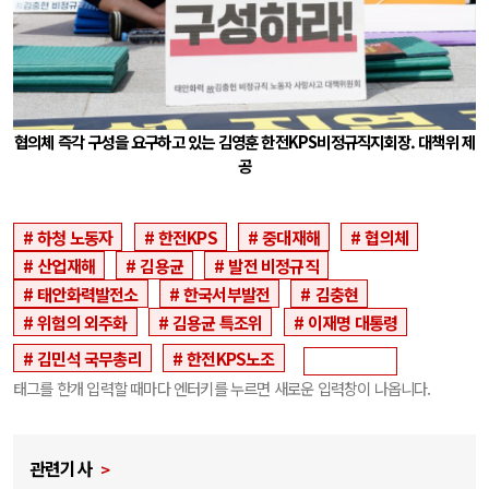
협의체 즉각 구성을 요구하고 있는 김영훈 한전KPS비정규직지회장. 대책위 제
공
하청 노동자
한전KPS
중대재해
협의체
산업재해
김용균
발전 비정규직
태안화력발전소
한국서부발전
김충현
위험의 외주화
김용균 특조위
이재명 대통령
김민석 국무총리
한전KPS노조
태그를 한개 입력할 때마다 엔터키를 누르면 새로운 입력창이 나옵니다.
관련기사