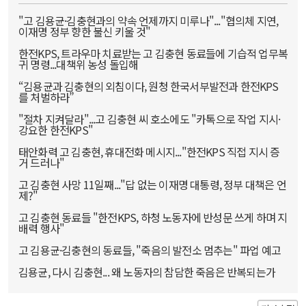
"고 김용균·김충현과의 약속 언제까지 미루나"..."협의체 지연,
이재명 정부 향한 불신 키울 것"
한전KPS, 트라우마 치료받는 고 김충현 동료들에 기습적 업무복
귀 명령...대책위 농성 돌입해
“김용균과 김충현의 외침이다, 원청 한국서부발전과 한전KPS
를 처벌하라”
"절차 지켜달라"...고 김충현 씨 호소에도 "카톡으로 작업 지시·
강요한 한전KPS"
태안화력 고 김충현, 휴대전화 메시지..."한전KPS 직접 지시 증
거 드러나"
고 김충현 사망 11일째..."답 없는 이재명 대통령, 정부 대책은 언
제?"
고 김충현 동료들 "한전KPS, 하청 노동자에 반성문 쓰게 하며 지
배력 행사"
고 김용균·김충현의 동료들, "죽음의 발전소 멈추는" 파업 예고
김용균, 다시 김충현... 왜 노동자의 참담한 죽음은 반복되는가