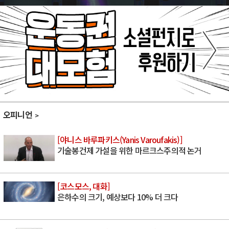
오피니언
[야니스 바루파키스(Yanis Varoufakis)]
기술봉건제 가설을 위한 마르크스주의적 논거
[코스모스, 대화]
은하수의 크기, 예상보다 10% 더 크다