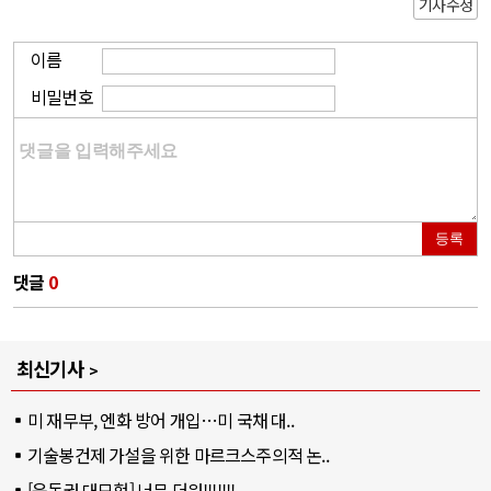
기사수정
이름
비밀번호
등록
댓글
0
최신기사
미 재무부, 엔화 방어 개입…미 국채 대..
기술봉건제 가설을 위한 마르크스주의적 논..
[운동권 대모험] 너무 더워!!!!!!!