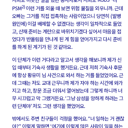
2)
PSM
이런 거를 외울 때 보면 위험 물질을 외우니까
.
근데
오빠는 그거를 직접 접촉하는 사람이었으니 당연히
(
발병
원인에
)
이걸 배제할 수 없겠다는 생각이 일차적으로 들었
고
,
산재 준비는 계란으로 바위치기겠다 싶어서 마음을 접
었다가 반올림을 만나게 된 게 힘을 얻어가지고 다시 준비
를 하게 된 계기가 된 것 같아요
.
이 단체가 이런 거다라고 알고서 생각을 해보니까 제가 신
입 때부터 기숙사 생활을 했거든요
.
근데 저희 기숙사 후문
에 항상 황유미 님 사건으로 와서 하는 거를 들었었어요
.
근
데 그때는 저도 교대 근무니까 제가 자야 하는 시간에 와가
지고 하고
,
창문 조금 더워서 열어놨는데 그렇게 하니까 너
무 시끄럽고 막 그랬거든요
. ‘
그냥 삼성을 망하게 하려는 그
런 단체야
’
저도 그런 생각을 했었어요
.
밖에서도 주변 친구들이 걱정을 했어요
. “
너 일하는 거 괜찮
아
?”
이렇게 말하면
‘
여기에 이렇게 많은 사람이 일을 하는