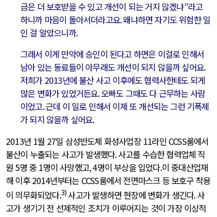
금은 더 보호받을 수 있고 개선이 되는 거지 않겠냐
”
라고
하니까 마음이 돌아서더라고요
.
왜냐하면 자기도 위험한 일
인 걸 알았으니까
.
그래서 이게 만약에 승인이 된다고 하면은 이걸로 인해서
남아 있는 동료들이 아무래도 개선이 되지 않을까 싶어요
.
저희가
2013
년에 불산 사고 이후에도 협력사한테도 되게
많은 변화가 있었거든요
.
오빠도 그때도 다 근무하는 사람
이었고
.
근데 이 일로 인해서 이제 또 개선되는 그런 기폭제
가 되지 않을까 싶어요
.
2013
년
1
월
27
일 삼성반도체 화성사업장
11
라인
CCSS
룸에서
불산이 누출되는 사고가 발생했다
.
사고를 수습한 협력업체 직
원
5
명 중
1
명이 사망했고
, 4
명이 부상을 입었다
.
이 중대산업재
해 이후
2014
년부터는
CCSS
룸에서 전면마스크 등 보호구 착용
3)
이 의무화되었다
.
사고가 발생하면 현장에 변화가 생긴다
.
사
고가 생기기 전 선제적인 조치가 이루어지는 것이 가장 이상적