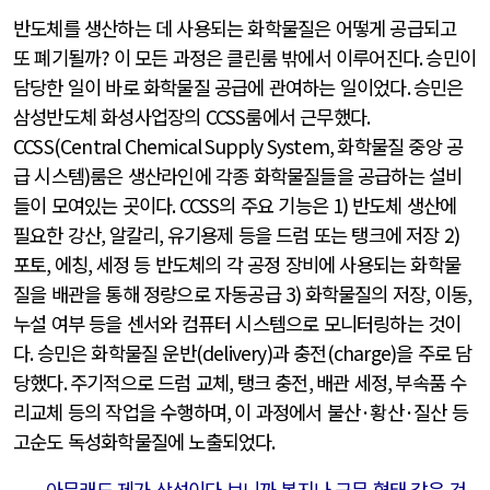
반도체를 생산하는 데 사용되는 화학물질은 어떻게 공급되고
또 폐기될까
?
이 모든 과정은 클린룸 밖에서 이루어진다
.
승민이
담당한 일이 바로 화학물질 공급에 관여하는 일이었다
.
승민은
삼성반도체 화성사업장의
CCSS
룸에서 근무했다
.
CCSS(Central Chemical Supply System,
화학물질 중앙 공
급 시스템
)
룸은 생산라인에 각종 화학물질들을 공급하는 설비
들이 모여있는 곳이다
. CCSS
의 주요 기능은
1)
반도체 생산에
필요한 강산
,
알칼리
,
유기용제 등을 드럼 또는 탱크에 저장
2)
포토
,
에칭
,
세정 등 반도체의 각 공정 장비에 사용되는 화학물
질을 배관을 통해 정량으로 자동공급
3)
화학물질의 저장
,
이동
,
누설 여부 등을 센서와 컴퓨터 시스템으로 모니터링하는 것이
다
.
승민은 화학물질 운반
(delivery)
과 충전
(charge)
을 주로 담
당했다
.
주기적으로 드럼 교체
,
탱크 충전
,
배관 세정
,
부속품 수
리교체 등의 작업을 수행하며
,
이 과정에서 불산
·
황산
·
질산 등
고순도 독성화학물질에 노출되었다
.
아무래도 제가 삼성이다 보니까 복지나 근무 형태 같은 것