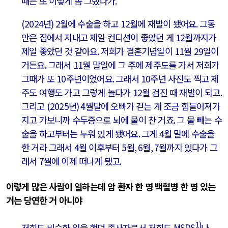
때는 또 이렇게 좀 그랬다가
.
(2024
년
) 2
월에 수술을 하고
12
월에 재발이 됐어요
.
그동
안은 집에서 지내고 제일 컨디션이 좋았던 게
12
월까지가
제일 좋았던 것 같아요
.
저희가 결혼기념일이
11
월
29
일이
거든요
.
그래서
11
월 말일에 그 주에 제주도를 가서 저희가
그때가 또
10
주년이었어요
.
그래서
10
주년 사진도 찍고 제
주도 여행도 가고 그렇게 놀다가
12
월 검진 때 재발이 되고
.
그리고
(2025
년
) 4
월달에 오빠가 걷는 게 조금 힘들어져가
지고 가보니까 수두증으로 뇌에 물이 찬 거죠
.
그 물 빼는 수
술을 하고부터는 누워 있게 됐어요
.
그게
4
월 말에 수술을
한 거라 그래서
4
월 이후부터
5
월
, 6
월
, 7
월까지 있다가 그
래서
7
월에 이제 떠나게 됐고
.
이렇게 많은 사람이 일하는데 암 환자 한 명 백혈병 한 명 있는
거는 당연한 거 아니야
1)
저희도 비슷한 일을 했던 종사자로서 저희도
MSDS
나