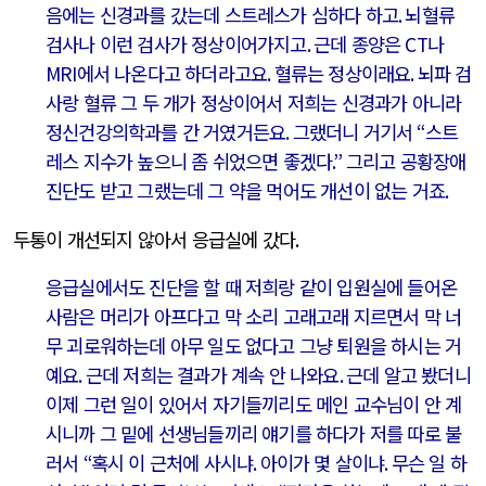
음에는 신경과를 갔는데 스트레스가 심하다 하고
.
뇌혈류
검사나 이런 검사가 정상이어가지고
.
근데 종양은
CT
나
MRI
에서 나온다고 하더라고요
.
혈류는 정상이래요
.
뇌파 검
사랑 혈류 그 두 개가 정상이어서 저희는 신경과가 아니라
정신건강의학과를 간 거였거든요
.
그랬더니 거기서
“
스트
레스 지수가 높으니 좀 쉬었으면 좋겠다
.”
그리고 공황장애
진단도 받고 그랬는데 그 약을 먹어도 개선이 없는 거죠
.
두통이 개선되지 않아서 응급실에 갔다
.
응급실에서도 진단을 할 때 저희랑 같이 입원실에 들어온
사람은 머리가 아프다고 막 소리 고래고래 지르면서 막 너
무 괴로워하는데 아무 일도 없다고 그냥 퇴원을 하시는 거
예요
.
근데 저희는 결과가 계속 안 나와요
.
근데 알고 봤더니
이제 그런 일이 있어서 자기들끼리도 메인 교수님이 안 계
시니까 그 밑에 선생님들끼리 얘기를 하다가 저를 따로 불
러서
“
혹시 이 근처에 사시냐
.
아이가 몇 살이냐
.
무슨 일 하