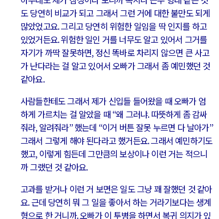
도 당연히 비교가 되고 그래서 그런 거에 대한 불만도 되게
많았었고요
.
그리고 당연히 위험한 일임을 딱 인지를 하고
있었거든요
.
위험한 일인 거를 너무도 알고 있어서 그거를
자기가 까딱 잘못하면
,
정신 똑바로 차리지 않으면 큰 사고
가 난다라는 걸 알고 있어서 오빠가 그래서 좀 예민했던 것
같아요
.
사람들한테도 그래서 제가 신입들 들어왔을 때 오빠가 엄
하게 가르치는 걸 알았을 때
“
왜 그러냐
.
따뜻하게 좀 감싸
줘라
,
알려줘라
”
했는데
“
이거 버튼 잘못 누르면 다 날아가
”
그래서 그렇게 해야 된다라고 했거든요
.
그래서 예민하기도
했고
,
이렇게 힘든데 그만큼의 보상이나 이런 거는 적으니
까 그랬던 것 같아요
.
고과를 받거나 이런 거 보면은 일도 그냥 꽤 잘했던 것 같아
요
.
근데 당연히 뭐 그 일을 좋아서 하는 거라기보다는 생계
형으로 한 거니까
.
오빠가 이 투병을 하면서 복귀 의지가 있