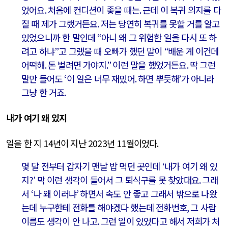
었어요
.
처음에 컨디션이 좋을 때는
.
근데 이 복귀 의지를 다
질 때 제가 그랬거든요
.
저는 당연히 복귀를 못할 거를 알고
있었으니까 한 말인데
“
아니 왜 그 위험한 일을 다시 또 하
려고 하냐
”
고 그랬을 때 오빠가 했던 말이
“
배운 게 이건데
어떡해
.
돈 벌려면 가야지
.”
이런 말을 했었거든요
.
딱 그런
말만 들어도
‘
이 일은 너무 재밌어
.
하면 뿌듯해
’
가 아니라
그냥 한 거죠
.
내가 여기 왜 있지
일을 한 지
14
년이 지난
2023
년
11
월이었다
.
몇 달 전부터 갑자기 맨날 밥 먹던 곳인데
‘
내가 여기 왜 있
지
?’
막 이런 생각이 들어서 그 퇴식구를 못 찾았대요
.
그래
서
‘
나 왜 이러냐
’
하면서 속도 안 좋고 그래서 밖으로 나왔
는데 누구한테 전화를 해야겠다 했는데 전화번호
,
그 사람
이름도 생각이 안 나고
.
그런 일이 있었다고 해서 저희가 처