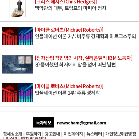
[크리스 헤지스(Chris Hedges)]
백악관의 대부, 트럼프의 마피아 정치
[마이클 로버츠(Michael Roberts)]
인플레이션 이론 2부: 비주류 경제학과 마르크스주의
[전자산업 직업병의 시작, 실리콘밸리 IBM 노동자]
④ 좋아했던 회사에서 암을 얻어 떠난 남편
[마이클 로버츠(Michael Roberts)]
인플레이션 이론 1부: 주류 경제학
독자제보
newscham@gmail.com
참세상소개
|
후원하기
|
광고안내
|
이전페이지
|
뉴스레터
|
개인정보취급방침
|
청소년 보호책임:홍석만