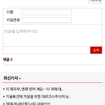
기사수정
이름
비밀번호
등록
댓글
0
최신기사
미 재무부, 엔화 방어 개입…미 국채 대..
기술봉건제 가설을 위한 마르크스주의적 논..
[운동권 대모험] 너무 더워!!!!!!!