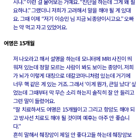
시냐
.”
이런 걸 물어보는 거예요
. “
진단을 하는데 그게 왜 필
요하냐
.”
그랬더니 저희가 고려해서 말을 해야 될 게 있대
요
.
그때 이제
“
저기 이승민 님 지금 뇌종양이시고요
.”
오빠
는 약 먹고 자고 있었어요
.
여명은
15
개월
저 나오라고 해서 설명을 하는데 모니터에
MRI
사진이 띄
워져 있는데 정말 모르는 사람이 봐도 보이는 종양이
.
저희
가 뇌가 이렇게 대칭으로 데칼코마니처럼 있는데 거기에
너무 핵 같은 게 있는 거죠
.
그래서
‘
이게 뭔가
,
큰일 났다
’
싶
었는데 그때부터 막 무슨 소리 하는지 솔직히 잘 안 들리고
그런 말이 들렸어요
.
“
잘 치료하셔도 여명은
15
개월이고 그리고 항암도 해야 되
고 방사선 치료도 해야 될 것이며 예후는 아주 안 좋습니
다
.”
흔히 말해서 췌장암이 제일 안 좋다고들 하는데 췌장암보