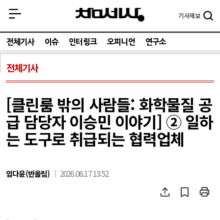
기사
제보
전체기사
이슈
인터링크
오피니언
연구소
전체기사
[클린룸 밖의 사람들: 화학물질 공
급 담당자 이승민 이야기] ② 일하
는 도구로 취급되는 협력업체
임다윤(반올림)
2026.06.17 13:52