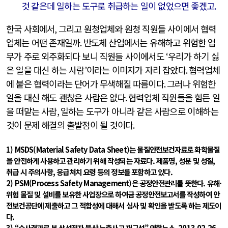
것 같은데 일하는 도구로 취급하는 일이 없었으면 좋겠고
.
한국 사회에서
,
그리고 원청업체와 원청 직원들 사이에서 협력
업체는 어떤 존재일까
.
반도체 산업에서는 유해하고 위험한 업
무가 주로 외주화되다 보니 직원들 사이에서도
‘
우리가 하기 싫
은 일을 대신 하는 사람
’
이라는 이미지가 자리 잡았다
.
협력업체
에 붙은 협력이라는 단어가 무색해질 따름이다
.
그러나 위험한
일을 대신 해도 괜찮은 사람은 없다
.
협력업체 직원들을 힘든 일
을 떠맡는 사람
,
일하는 도구가 아니라 같은 사람으로 이해하는
것이 문제 해결의 출발점이 될 것이다
.
1) MSDS(Material Safety Data Sheet)는 물질안전보건자료로 화학물질
을 안전하게 사용하고 관리하기 위해 작성되는 자료다. 제품명, 성분 및 성질,
취급 시 주의사항, 응급처치 요령 등의 정보를 포함하고 있다.
2) PSM(Process Safety Management)은 공정안전관리를 뜻한다. 유해·
위험 물질 및 설비를 보유한 사업장으로 하여금 공정안전보고서를 작성하여 안
전보건공단에 제출하고 그 적합성에 대해서 심사 및 확인을 받도록 하는 제도이
다.
3) “수사결과로 본 삼성전자 불산 누출사고 재구성” 연합뉴스, 2013.02.26.