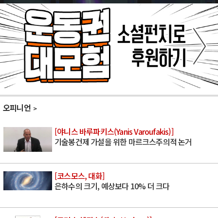
오피니언
[야니스 바루파키스(Yanis Varoufakis)]
기술봉건제 가설을 위한 마르크스주의적 논거
[코스모스, 대화]
은하수의 크기, 예상보다 10% 더 크다