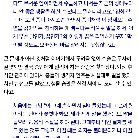
다도 무서운 암이라면서 수술하고 나서는 지금의 상태보다
더 안 좋은 생활을 하실 수 있다고 말하더라고요
. “
영화 같
은 데 보면 좀비 아시죠
?”
하면서 좀비처럼 이 암세포는 주
변을 갉아먹는
,
침식하는 게 빠르다는 식으로 말을 해서
‘
이
게 무슨 말인가
.
꿈인가
?
왜 이렇게 꿈을 리얼하게 꾸지
’
막
이럴 정도로
.
오빠한테 바로 알리지는 못했잖아요
.
큰 문제가 아닌 것처럼 이야기해서 두려움 없이 수술은 무사히
끝냈지만 결국 승민에게 알려야 하는 순간은 찾아왔다
.
퇴원 후
식단 관리에 있어서 충돌이 생기자 연주는 사실대로 말을 했다
.
시한부 선고를 받았고
,
생활 습관을 신경 써야 더 오래 살 수 있
다고
.
처음에는 그냥
“
아 그래
?”
하면서 받아들였는데 그
15
개월
이라는 단어가 꽂혔나 봐요
.
제가 세게 말을 했거든요
.
말을
들으라고
.
음식 조절을 해야 된다
.
그때부터 약간 날짜를 세
고 있는 것도 그렇고
,
어떨 때는 의지를 불태운다거나 어떨