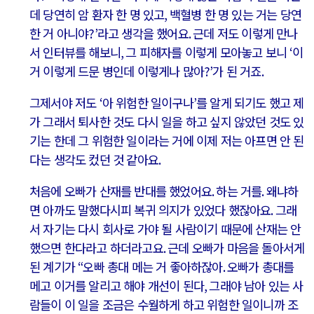
데 당연히 암 환자 한 명 있고
,
백혈병 한 명 있는 거는 당연
한 거 아니야
?’
라고 생각을 했어요
.
근데 저도 이렇게 만나
서 인터뷰를 해보니
,
그 피해자를 이렇게 모아놓고 보니
‘
이
거 이렇게 드문 병인데 이렇게나 많아
?’
가 된 거죠
.
그제서야 저도
‘
아 위험한 일이구나
’
를 알게 되기도 했고 제
가 그래서 퇴사한 것도 다시 일을 하고 싶지 않았던 것도 있
기는 한데 그 위험한 일이라는 거에 이제 저는 아프면 안 된
다는 생각도 컸던 것 같아요
.
처음에 오빠가 산재를 반대를 했었어요
.
하는 거를
.
왜냐하
면 아까도 말했다시피 복귀 의지가 있었다 했잖아요
.
그래
서 자기는 다시 회사로 가야 될 사람이기 때문에 산재는 안
했으면 한다라고 하더라고요
.
근데 오빠가 마음을 돌아서게
된 계기가
“
오빠 총대 메는 거 좋아하잖아
.
오빠가 총대를
메고 이거를 알리고 해야 개선이 된다
,
그래야 남아 있는 사
람들이 이 일을 조금은 수월하게 하고 위험한 일이니까 조