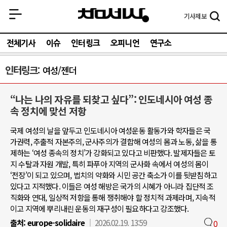
기사
제보
전체기사
이슈
인터링크
오피니언
연구소
인터링크
여성/젠더
“나는 나의 자유를 되찾고 싶다”: 인도네시아 여성 종
속 정치에 맞선 저항
국제 여성의 날을 앞두고 인도네시아 여성운동 활동가와 학자들은 국
가권력, 추출적 자본주의, 군사주의가 결합해 여성의 몸과 노동, 삶을 통
제하는 ‘여성 종속의 정치’가 강화되고 있다고 비판했다. 발제자들은 토
지 수탈과 자원 개발, 특히 파푸아 지역의 군사화 속에서 여성의 몸이
‘전장’이 되고 있으며, 법치의 약화와 시민 공간 축소가 이를 뒷받침하고
있다고 지적했다. 이들은 여성 해방은 국가의 시혜가 아니라 집단적 조
직화와 연대, 일상적 저항을 통해 쟁취해야 할 정치적 과제라며, 지속적
이고 지역에 뿌리내린 운동의 재구성이 필요하다고 강조했다.
출처:
europe-solidaire
2026.02.19. 13:59
0