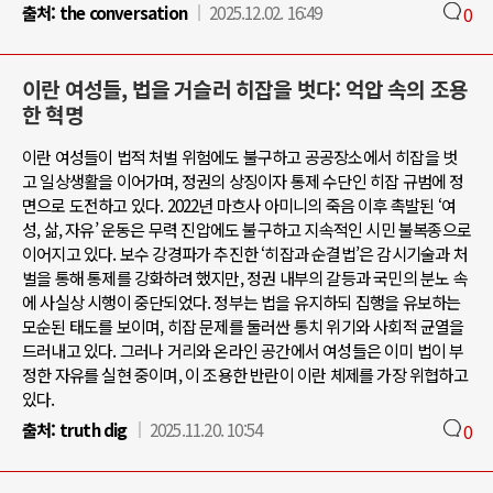
출처:
the conversation
2025.12.02. 16:49
0
이란 여성들, 법을 거슬러 히잡을 벗다: 억압 속의 조용
한 혁명
이란 여성들이 법적 처벌 위험에도 불구하고 공공장소에서 히잡을 벗
고 일상생활을 이어가며, 정권의 상징이자 통제 수단인 히잡 규범에 정
면으로 도전하고 있다. 2022년 마흐사 아미니의 죽음 이후 촉발된 ‘여
성, 삶, 자유’ 운동은 무력 진압에도 불구하고 지속적인 시민 불복종으로
이어지고 있다. 보수 강경파가 추진한 ‘히잡과 순결법’은 감시기술과 처
벌을 통해 통제를 강화하려 했지만, 정권 내부의 갈등과 국민의 분노 속
에 사실상 시행이 중단되었다. 정부는 법을 유지하되 집행을 유보하는
모순된 태도를 보이며, 히잡 문제를 둘러싼 통치 위기와 사회적 균열을
드러내고 있다. 그러나 거리와 온라인 공간에서 여성들은 이미 법이 부
정한 자유를 실현 중이며, 이 조용한 반란이 이란 체제를 가장 위협하고
있다.
출처:
truth dig
2025.11.20. 10:54
0