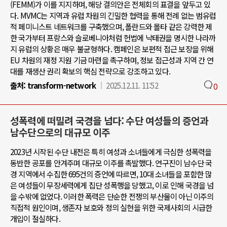
(FEMM)가 이를 지지하며, 해당 결의안은 전체회의 표결을 앞두고 있
다. MVMC는 지역과 유럽 차원의 긴밀한 협력을 통해 전례 없는 범유럽
적 페미니스트 네트워크를 구축했으며, 폴란드와 몰타 같은 강력한 제
한 국가부터 프랑스와 슬로베니아처럼 헌법에 낙태권을 명시한 나라까
지 유럽의 상황은 매우 불균형하다. 캠페인은 보편적 접근 보장을 위해
EU 차원의 재정 지원 기금 마련을 촉구하며, 정보 접근성과 지역 간 연
대를 재생산 권리 확보의 핵심 전략으로 강조하고 있다.
출처:
transform-network
2025.12.11. 11:52
0
성폭력에 떠밀려 국경을 넘다: 수단 여성들의 증언과
남수단으로의 대규모 이주
2023년 시작된 수단 내전은 특히 여성과 소녀들에게 극심한 성폭력을
동반한 공포를 안겨주며 대규모 이주를 촉발했다. 연구진이 남수단 국
경 지역에서 수집한 695건의 증언에 따르면, 10대 소녀들을 포함한 많
은 여성들이 무장세력에게 집단 성폭행을 당했고, 이로 인해 국경을 넘
을 수밖에 없었다. 이러한 폭력은 단순한 전쟁의 부산물이 아닌 이주의
직접적 원인이며, 생존자 보호와 정의 실현을 위한 국제사회의 시급한
개입이 절실하다.