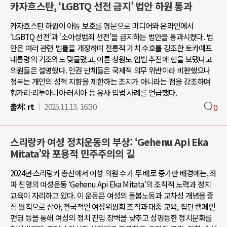
카자흐스탄, ‘LGBTQ 선전 금지’ 법안 하원 통과
카자흐스탄 하원이 아동 보호를 명분으로 미디어와 온라인에서
‘LGBTQ 선전’과 ‘소아성범죄 선전’을 금지하는 법안을 통과시켰다. 법
안은 여러 관련 법률을 개정하며 전통적 가치 수호를 강조한 토카예프
대통령의 기조와도 맞물렸고, 여론 청원도 입법 추진에 힘을 보탰다고
의원들은 설명했다. 인권 단체들은 국제적 의무 위반이라 비판했으나
정부는 개인의 성적 지향을 제한하는 조치가 아니라는 점을 강조하며
헝가리·리투아니아·러시아 등 유사 입법 사례를 언급했다.
출처:
rt
2025.11.13. 16:30
0
스리랑카 여성 정치운동의 부상: ‘Gehenu Api Eka
Mitata’와 포용적 민주주의의 길
2024년 스리랑카 총선에서 여성 의원 수가 두 배로 증가한 배경에는, 좌
파 진영의 여성운동 ‘Gehenu Api Eka Mitata’의 조직적 노력과 정치
교육이 자리하고 있다. 이 운동은 여성의 돌봄노동과 교차성 개념을 중
심 원칙으로 삼아, 전국적인 여성위원회 조직과 대중 교육, 집단 캠페인
펀딩 등을 통해 여성의 정치 진입 장벽을 낮추고 성평등한 정치문화를