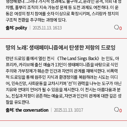
형성해왔다. 그러나 가시적 성과에도 불구하고, 온라인 공격, 의회 내 성
차별, 풀뿌리 조직의 지속 가능성 문제 등 도전 과제도 여전하다. 이 운
동은 여성의 정치 참여를 숫자 이상으로 확장시키며, 스리랑카 정치의
구조적 전환을 추구하는 과정에 있다.
출처:
polity
2025.11.13. 16:13
0
땅의 노래: 생태페미니즘에서 탄생한 저항의 드로잉
런던 드로잉 룸에서 열린 전시 《The Land Sings Back》는 인도, 아
프리카, 카리브해 출신 예술가 13인이 생태페미니즘을 바탕으로 식민
주의와 가부장제가 훼손한 인간과 자연의 관계를 재해석한다. 비폭력
적 드로잉을 통해 원주민 지식과 환경정의를 복원하려는 시도는 미디
어, 민속신앙, 사회운동을 교차시키며 ‘선’이 권력을 나누는 도구가 아닌
치유와 연대의 언어가 될 수 있음을 제시한다. 이 전시는 아름다움과 분
노, 진실과 저항이 공존하는 예술로, 자연과 인간의 관계에 대한 깊은 성
찰을 유도한다.
출처:
the conversation
2025.11.13. 10:17
0