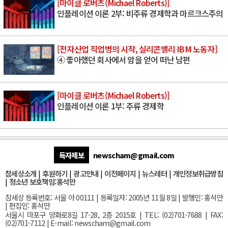
[마이클 로버츠(Michael Roberts)]
인플레이션 이론 2부: 비주류 경제학과 마르크스주의
[전자산업 직업병의 시작, 실리콘밸리 IBM 노동자]
④ 좋아했던 회사에서 암을 얻어 떠난 남편
[마이클 로버츠(Michael Roberts)]
인플레이션 이론 1부: 주류 경제학
독자제보
newscham@gmail.com
참세상소개
|
후원하기
|
광고안내
|
이전페이지
|
뉴스레터
|
개인정보취급방침
|
청소년 보호책임:홍석만
참세상 등록번호: 서울 아 00111 | 등록일자: 2005년 11월 8일 | 발행인: 홍석만
| 편집인: 홍석만
서울
시 마포구 양화로8길 17-28, 2층 2015호
| TEL: (02)701-7688 | FAX:
(02)701-7112 |
E-mail:
newscham@gmail.com