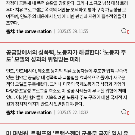
감정이 공동체 내 폭력 순환을 강화한다. 그러나 소규모 남성 대상 트라
우마 치유 프로그램은 폭력의 대안을 모색하고 평화 구축 가능성을 보
여주며, 인도주의 대응에서 남성에 대한 관심과 지원이 필수적임을 강
조한다.
출처:
the conversation
2025.05.29. 11:55
0
공급망에서의 성폭력, 노동자가 해결한다: ‘노동자 주
도’ 모델의 성과와 위협받는 미래
인도, 인도네시아, 레소토 등지의 의류 노동자들이 주도한 법적 구속력
있는 협약은 공급망 내 성폭력과 괴롭힘을 효과적으로 줄이며 새로운
책임 모델을 구축해왔다. 그러나 미국의 국제노동기금 삭감과 기업의
다양성·포용성 프로그램 축소로 이 성공 사례들이 무너질 위험에 처해
있다. 이러한 협약들이 지속되려면 노동자 주도 구조에 대한 국제적 지
원과 정치적 의지가 반드시 뒷받침돼야 한다.
출처:
the conversation
2025.05.22. 10:32
0
미 대법원, 트럼프의 ‘트랜스젠더 군복무 금지’ 임시 유