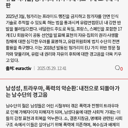
판
2025년 3월, 헝가리는 프라이드 행진을 금지하고 참가자를 안면 인식
기술로 추적할 수 있도록 하는 법을 통과시켜 유럽연합(EU) 내 강한 반
발을 불러일으켰다. 네덜란드 주도로 독일, 프랑스, 스페인을 포함한 17
개 EU 회원국이 공동 선언을 발표해 표현의 자유·집회의 권리·사생활
침해에 대한 심각한 우려를 표명하고, 유럽위원회에 법치 수단의 전면
활용을 촉구했다. 이는 2018년 발동된 헝가리의 EU 가치 위반 청문 절
차와 맞물리며, 유럽 내 권리와 자유의 후퇴에 대한 경고음을 더욱 키우
고 있다.
출처:
euractiv
2025.05.29. 12:41
0
남성성, 트라우마, 폭력의 악순환: 내전으로 되돌아가
는 남수단의 경고음
남수단의 젊은 남성들은 어린 시절부터 겪은 폭력과 전쟁의 트라우마
로 인해 가해자이자 피해자가 되며, 남성다움에 대한 사회적 기대는 이
들의 감정 표현과 회복을 억누른다. 소, 결혼지참금, 명예와 관련된 사회
구조 속에서 이들은 살아남기 위해 폭력에 의존하며, 복수심과 배제의