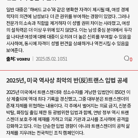
일반 대중은 ‘하버드 교수’와 같은 명확한 자격이 제시될 때, 여성 경제
학자의 의견에 남성보다 더 큰 권위를 부여하는 경향이 있었다. 그러나
전문가의 소속과 직함을 제거하자 이 성별 권위 차이는 사라졌고, 여성
의 설득력은 더 이상 우위에 있지 않았다. 이는 남성 중심 분야에서 두각
을 나타낸 여성에 대해 대중이 오히려 더 높은 신뢰를 부여할 수 있음을
시사하며, 동시에 자격이 성별 편견을 상쇄하거나 역전시킬 수 있음을
보여준다.
출처:
voxeu
2025.05.02. 10:51
0
2025년, 미국 역사상 최악의 반(反)트랜스 입법 공세
2025년 미국에서 트랜스젠더와 성소수자를 겨냥한 입법안이 850건 이
상 제출되며 역대 최다 기록을 경신했고, 그중 대부분은 트랜스젠더의
존재 자체를 위협하는 내용이다. 각 주에서 벌어지는 의료 금지, 신분증
박탈, 화장실 출입 제한 등 광범위한 입법과 함께, 연방 정부 역시 트랜
스젠더 보호 주에 제재를 가하고 의료 기관과 교사를 조사하며 공격을
강화하고 있다. 이는 단순한 입법 경향이 아니라 트랜스젠더의 공적 삶
자체를 지우려는 전국적인 조직 캠페인이다.