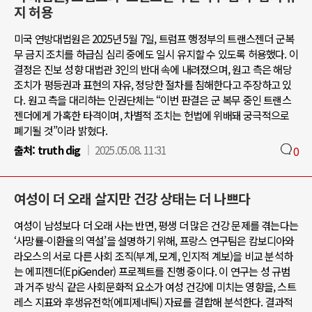
지 허용
미국 연방대법원은 2025년 5월 7일, 트럼프 행정부의 트랜스젠더 군복
무 금지 조치를 하급심 심리 중에도 일시 유지할 수 있도록 허용했다. 이
결정은 진보 성향 대법관 3인의 반대 속에 내려졌으며, 원고 측은 해당
조치가 평등권과 표현의 자유, 정당한 절차를 침해한다고 주장하고 있
다. 원고 측을 대리하는 인권단체는 “이번 판결은 군 복무 중인 트랜스
젠더에게 가혹한 타격이며, 차별적 조치는 헌법에 위배돼 궁극적으로
폐기될 것”이라 밝혔다.
출처:
truth dig
2025.05.08. 11:31
0
여성이 더 오래 살지만 건강 상태는 더 나쁘다
여성이 남성보다 더 오래 사는 반면, 평생 더 많은 건강 문제를 겪는다는
‘사망률-이환율의 역설’을 설명하기 위해, 프랑스 연구팀은 캄보디아와
라오스의 서로 다른 사회 조직(부계, 모계, 인지적 계보)을 비교 분석하
는 에피젠더(EpiGender) 프로젝트를 진행 중이다. 이 연구는 성 규범
과 거주 방식 같은 사회문화적 요소가 여성 건강에 미치는 영향을, 스트
레스 지표와 후생유전학(에피제네틱) 자료를 결합해 분석한다. 결과적