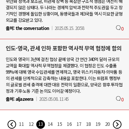
위안화 정책과 보조금, 비관세 장벽 등 복잡한 구조적 쟁점은 여전히 해
결되지 않은 상태다. 두 나라는 경제적 압박과 전략적 주도권을 두고 장
기적인 경쟁에 돌입한 상황이며, 동맹국들과 제3국들 역시 미묘한 균형
외교를 강요받고 있다.
출처:
the conversation
2025.05.15. 20:58
0
인도-영국, 관세 인하 포함한 역사적 무역 협정에 합의
인도와 영국이 3년에 걸친 협상 끝에 양국 간 연간 340억 달러 규모의
교역을 확대할 역사적 무역협정을 체결했다. 이 협정은 인도 수출품
99%에 대해 영국 수입관세를 면제하고, 영국 위스키·자동차·의약품 등
의 관세를 단계적으로 감축하는 내용을 포함한다. 이는 트럼프 행정부
의 글로벌 관세 충격에 대한 대응 전략의 일환으로, 양국은 향후 투자협
정과 기후·노동 기준 논의도 이어갈 예정이다.
출처:
aljazeera
2025.05.08. 11:45
0
11
12
13
14
15
16
17
18
19
20