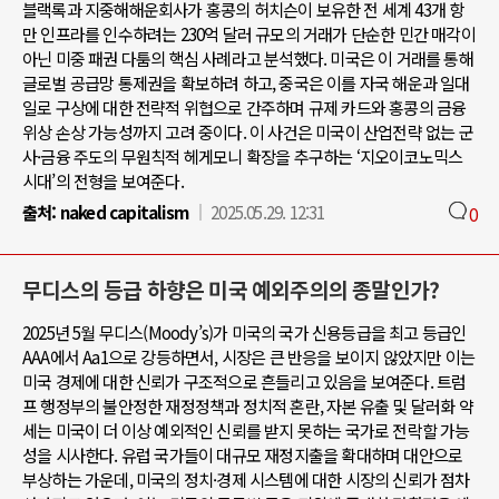
블랙록과 지중해해운회사가 홍콩의 허치슨이 보유한 전 세계 43개 항
만 인프라를 인수하려는 230억 달러 규모의 거래가 단순한 민간 매각이
아닌 미중 패권 다툼의 핵심 사례라고 분석했다. 미국은 이 거래를 통해
글로벌 공급망 통제권을 확보하려 하고, 중국은 이를 자국 해운과 일대
일로 구상에 대한 전략적 위협으로 간주하며 규제 카드와 홍콩의 금융
위상 손상 가능성까지 고려 중이다. 이 사건은 미국이 산업전략 없는 군
사·금융 주도의 무원칙적 헤게모니 확장을 추구하는 ‘지오이코노믹스
시대’의 전형을 보여준다.
출처:
naked capitalism
2025.05.29. 12:31
0
무디스의 등급 하향은 미국 예외주의의 종말인가?
2025년 5월 무디스(Moody’s)가 미국의 국가 신용등급을 최고 등급인
AAA에서 Aa1으로 강등하면서, 시장은 큰 반응을 보이지 않았지만 이는
미국 경제에 대한 신뢰가 구조적으로 흔들리고 있음을 보여준다. 트럼
프 행정부의 불안정한 재정정책과 정치적 혼란, 자본 유출 및 달러화 약
세는 미국이 더 이상 예외적인 신뢰를 받지 못하는 국가로 전락할 가능
성을 시사한다. 유럽 국가들이 대규모 재정지출을 확대하며 대안으로
부상하는 가운데, 미국의 정치·경제 시스템에 대한 시장의 신뢰가 점차