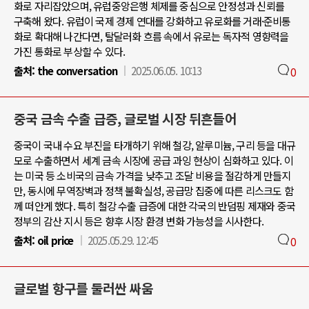
화로 자리잡았으며, 유럽중앙은행 체제를 중심으로 안정성과 신뢰를
구축해 왔다. 유럽이 국제 경제 연대를 강화하고 유로화를 거래·준비통
화로 확대해 나간다면, 탈달러화 흐름 속에서 유로는 독자적 영향력을
가진 통화로 부상할 수 있다.
출처:
the conversation
2025.06.05. 10:13
0
중국 금속 수출 급증, 글로벌 시장 뒤흔들어
중국이 국내 수요 부진을 타개하기 위해 철강, 알루미늄, 구리 등을 대규
모로 수출하면서 세계 금속 시장에 공급 과잉 현상이 심화하고 있다. 이
는 미국 등 소비국의 금속 가격을 낮추고 조달 비용을 절감하게 만들지
만, 동시에 무역장벽과 정책 불확실성, 공급망 집중에 따른 리스크도 함
께 떠안게 했다. 특히 철강 수출 급증에 대한 각국의 반덤핑 제재와 중국
정부의 감산 지시 등은 향후 시장 환경 변화 가능성을 시사한다.
출처:
oil price
2025.05.29. 12:45
0
글로벌 항구를 둘러싼 싸움