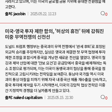
사라지고 있으며, 이는 미국의 글로벌 금융 지위에 중대한 전환점을 예
고한다.
출처:
jacobin
2025.05.22. 11:23
0
미국-영국 투자 제한 합의, '허상의 휴전' 뒤에 감춰진
미중 무역전쟁의 신전선
도널드 트럼프 행정부는 중국과의 무역 전쟁에서 ‘관세 후퇴’로 포장된
외교적 승리를 주장하지만, 실상은 영국과 체결한 첫 무역 협정에 투자
제한 조항을 포함시켜 중국을 겨냥한 새로운 전선을 열었다. 영국의 철
강과 제약 산업에 대한 ‘안보 요건’은 공급망에서 중국을 배제하려는 독
소 조항으로 평가되며, 이는 미국이 동맹국과의 협상을 통해 중국을 점
진적으로 고립시키려는 전략임을 보여준다. 동남아 국가들 역시 미국
과의 통상 마찰을 피하기 위해 자국 내 중국산 제품 재수출을 단속하고,
중국 투자에 제약을 두기 시작하면서, 미국의 강압적 협상 전략은 미중
간 지정학적 경쟁을 더 날카롭게 만들고 있다.
출처:
naked capitalism
2025.05.15. 21:30
0