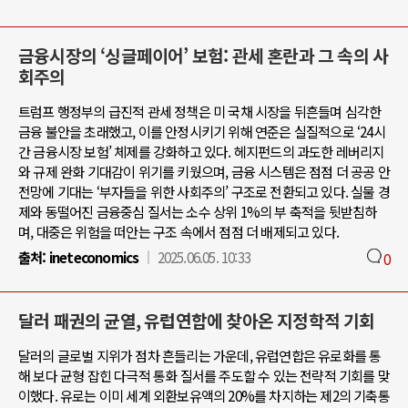
금융시장의 ‘싱글페이어’ 보험: 관세 혼란과 그 속의 사
회주의
트럼프 행정부의 급진적 관세 정책은 미 국채 시장을 뒤흔들며 심각한
금융 불안을 초래했고, 이를 안정시키기 위해 연준은 실질적으로 ‘24시
간 금융시장 보험’ 체제를 강화하고 있다. 헤지펀드의 과도한 레버리지
와 규제 완화 기대감이 위기를 키웠으며, 금융 시스템은 점점 더 공공 안
전망에 기대는 ‘부자들을 위한 사회주의’ 구조로 전환되고 있다. 실물 경
제와 동떨어진 금융중심 질서는 소수 상위 1%의 부 축적을 뒷받침하
며, 대중은 위험을 떠안는 구조 속에서 점점 더 배제되고 있다.
출처:
ineteconomics
2025.06.05. 10:33
0
달러 패권의 균열, 유럽연합에 찾아온 지정학적 기회
달러의 글로벌 지위가 점차 흔들리는 가운데, 유럽연합은 유로화를 통
해 보다 균형 잡힌 다극적 통화 질서를 주도할 수 있는 전략적 기회를 맞
이했다. 유로는 이미 세계 외환보유액의 20%를 차지하는 제2의 기축통