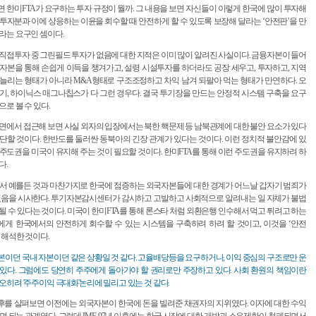
 한미FTA가 요구하는 투자 규정이 뭘까. 그 내용을 보면 자신들이 이렇게 한국에 많이 투자해
투자분과 이에 상응하는 이윤을 회수할 때 안전하게 할 수 있도록 보장해 달라는 ‘안전판’을 만
라는 요구인 셈이다.
직접투자 중 그린필드 투자가 없음에 대한 지적은 이미 많이 알려진 사실이다. 금융자본이 들어
자본을 통해 손쉽게 이득을 챙겨가고, 설령 시설투자를 하더라도 공장 세우고, 투자하고, 지역
늘리는 형태가 아니라 M&A형태로 구조조정하고 차익 남겨 되팔아 먹는 형태가 만연하다. 오
기, 하이닉스 매그나칩스가 다 그런 경우다. 결국 투기장을 만드는 안정적 시스템 구축을 요구
으로 볼 수 있다.
면에서 접근해 보면 사실 외자의 입장에서는 북한 핵문제 등 남북관계에 대한 불안 요소가 있다
단할 것이다. 한반도를 둘러싼 동북아의 긴장 관계가 있다는 것이다. 이런 정치적 불안감에 있
주도권을 미국이 유지해 주는 것이 필요할 것이다. 한미FTA를 통해 이런 주도권을 유지하려 하
다.
서 예를든 것과 마찬가지로 한국에 점증하는 외국자본들에 대한 경계가 어느날 갑자기 범죄가
있음을 시사한다. 투기자본감시센터가 감시하고 고발하고 사회적으로 알려내는 일 자체가 불법
될 수 있다는 것이다. 미국이 한미FTA를 통해 론스타 처럼 외환은행 인수해서 먹고 튀려고 하는
게 한국에서의 안전하게 회수할 수 있는 시스템을 구축하려 하려 할 것이고, 이것을 ‘안전
 해석한 것이다.
이던 국내 자본이던 같은 상황일 것 같다. 고율배당등을 요구하거나, 이익 중심의 구조로만 운
있다. 그럼에도 당연히 주주에게 돌아가야 할 권리로만 주장하고 있다. 사회 환원의 책임이란
오히려 '주주이익 극대화'논리에 밀리고 있는 것 같다.
전후를 살펴보면 이전에는 외국자본이 한국에 돈을 빌려준 채권자의 지위였다. 이자에 대한 수익