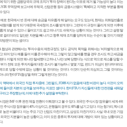
에 막기 위한 금융당국의 규제 조치가 '투자 장벽이 된다'는 이유로 제거 될 가능성이 높다. 이는
년 USTR 무역장벽 보고서에 우체국, 산업은행 등의 금융시스템이 '특혜'라고 지적한 부분을 통해
수 있다.
 예로 한국에서 번 돈에 대해 송금을 자유롭게 해 달라는 요구도 있는데, 현재는 외화밀반출로
세혐의를 받게 되기 때문에 국세청의 조사를 받게 된다. 그런데 이 규정이 풀리게 되면 이후에
롭게 보낼 수 있으니 들어오기도 쉽고 떠나기도 쉬워지는 상황이 되는 것이다. 그리고 설령 탈
로 걸리더라도 일단은 자본을 빼 나가고 향후 제재 조치를 당하게 되는 수순이 될 것이기 때문
약방문이 되는 셈이다.
A 협상과 관련해서는 '투자수용의 제한규정'도 있다. 공익적 목적을 위해서는 '비차별적으로 해
'고 되어 있다. 예를 들어 이를 준수해야 하고, 그렇지 않고 탈세를 했을 경우 조사도 하고 세금을
된다. 이렇게 되면 왜 나만 탈세했다고 하냐, '나만 보복 당했다'는 식으로 역으로 제소를 당할 수
정부가 전체 모든 투자자들에 대한 조사가 불가능하니 몇몇 기업, 펀드가 의심이 된다하더라도
으로 당할 수밖에 없는 상황이 될 것이라는 것이다. 이것이 단순히 의심되고, 그럴 것이라는
아니라 '한미FTA 협상'을 하며 '그렇게 된다'는 것이다.
 맥락에서 외국인 직접 투자중에 그린필드, FDI투자가 없음에 대한 비판이 높다. 이것이 오히
에 들어온 자본의 성격을 보여주는 지표인 셈이다. 한미FTA가 자신들에 대한 안전판을 세워달
구라고 주장했는데, 이에 대한 추가 설명을 부탁한다.
시장은 IMF 이후 완전 체질 전환이 이뤄졌다고 볼 수 있다. 외국인 주식시장 점유율이 세계 4위
국인 주식시장 점유율이 40% 이상이고, 은행들의 경우도 60%를 넘기고 있다. 이는 헝가리, 멕시코
 높은 비율이다. 이는 주요 기간 산업도 마찬가지고, 삼성도 마찬가지다. 사실 국내 모든 기업
 외국인 지분율이 높은 상황이고, 이미 모든 종류의 투자에 대해 개방이 되어 있는 상황이라고
다.