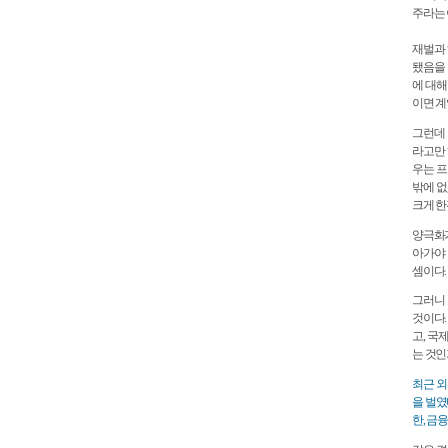
주라는 
재벌과 
됐음을 
에 대해
이면 계
그런데 
라고만 
우는 프
밖에 없
크게 한
양극화가
아가야 
셈이다.
그러니 
것이다.
고, 국
는 것인
최근 외
을 벌였
한, 금