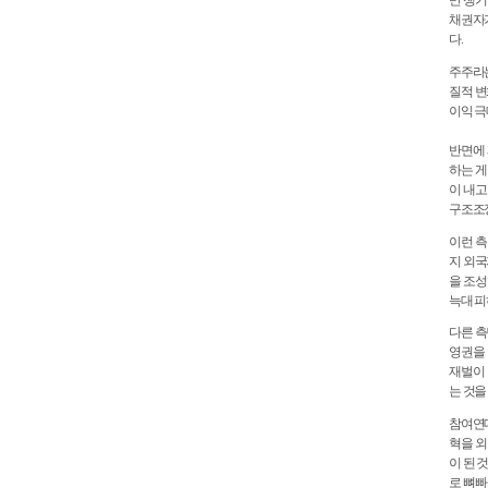
만 챙기
채권자가
다.
주주라는
질적 변
이익 극
반면에
하는 게
이 내고
구조조정
이런 측
지 외국
을 조성
늑대 피
다른 측
영권을 
재벌이 
는 것을 
참여연대
혁을 외
이 된 
로 뼈빠