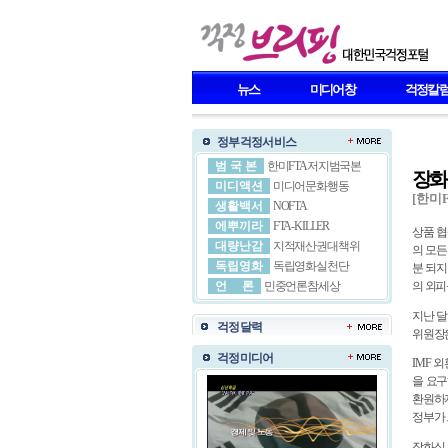
뉴스
미디어창
걱정칼
정부걱정서비스
범 국 본
한미FTA저지범국본
장화
미디액션
미디어문화행동
[한미
생활백서
NOFTA
에뿌끼라
FTA-KILLER
상품 협
대량난감
지적재산권대책위
의 모든
독립영화
독립영화실천단
분 되지
언 론
민중언론참세상
의 외피
지난 달
걱정달력
위원장은
걱정미디어
IMF 
을 요구
환원하지
정부가 
장화식