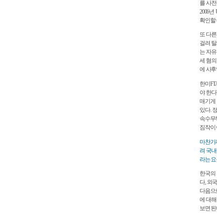
를 사전
2006
확인할 
또 다른
걸려 탈
는 자유
세 혐의
에 사후
한미FT
야 한다
매기게 
있다. 
속수무책
짐작이 
마찬가지
려 국내
라는 요
한국의 
다, 외
다음으로
에 대해
보면 된