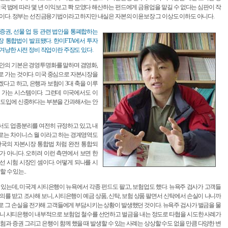
미국 법에 따라 몇 년 이익보고 쫙 모였다 해산하는 펀드에게 금융업을 맡길 수 없다는 심판이 작
이다. 정부는 선진금융기법이라고 하지만 내실은 자본의 이윤보장 그 이상도 이하도 아니다.
증권, 선물 업 등 관련 법안을 통폐합하는
 통합법이 발표됐다. 한미FTA에서 투자
겨냥한 사전 정비 작업이란 주장도 있다.
안의 기본은 경영투명화를 말하며 겸영화,
 가는 것이다. 미국 중심으로 자본시장을
다고 하고, 은행과 보험이 3대 축을 이루
 가는 시스템이다. 그런데 미국에서도 이
 도입에 신중하다는 부분을 간과해서는 안
도 업종분리를 여전히 규정하고 있고, 내
로는 차이니스 월 이라고 하는 경계영역도
한국의 자본시장 통합법 처럼 완전 통합되
가 아니다. 오히려 이런 측면에서 보면 한
선 시험 시장인 셈이다. 어떻게 되나를 시
할 수 있는..
 있는데, 미국계 시티은행이 뉴욕에서 각종 펀드도 팔고, 보험업도 했다. 뉴욕주 검사가 고객들
의를 받고 조사해 보니, 시티은행이 예금 상품, 신탁, 보험 상품 팔면서 신탁에서 손실이 나니까
 그 손실을 전가해 고객들에게 부담시키는 상황이 발생했던 것이다. 뉴욕주 검사가 벌금을 물
니 시티은행이 내부적으로 보험업 철수를 선언하고 벌금을 내는 정도로 타협을 시도한 사례가
보험과 증권 그리고 은행이 함께 했을 때 발생할 수 있는 사례는 상상할 수도 없을 만큼 다양한 변