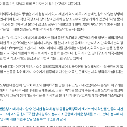
이름을 가진 재벌과 해외 투기자본이 챙겨간 것이기 때문이다.
해외투기자본의 동맹은 이미 형성되어 있다. 재벌이 외자의 투기자본에 반항하지 않는 상황이
인지해야 한다. 작년 국정조사 당시 참여연대의 김상조 교수와 만날 기회가 있었다. “재벌 문제
 어떻게 생각하냐”고 물으니 김상조 교수가 “대한생명과 한화그룹이 부도덕하게 호주 자본과
약을 맺어 대한 생명을 인수했다”며 재벌의 부도덕함을 지적했다.
나는 “바로 그거다. 재벌이 왜 외국자본 끌어 들였겠냐”라고 반문했다. 한국 정부는 외국자본이
하면 무조건 OK되는 시스템이다. 재벌이 뭘 한다고 하면 규제하고 난리 치지만 외국자본의 경
리패스(free pass)인 조건이다. 그러니 이익의 궤를 같이하는 자본이고, 외국자본의 손을 잡을 수
는 거다. 국내 재벌이 하위 파트너의 기능을 하는 것이다. 한국의 기업, 경제구조가 외국자본이
판 챙겨 먹고, 재벌도 손잡고 같이 챙겨 먹는 그런 구조인 셈이다.
 심해지는 이유가 뭐겠나. 소수 엘리트들과 재벌이 외국자본과 결탁해서 다수의 국민에게 돌
할 부분들을 착취해 가니 소수에게 집중되고 다수는 더욱 빈곤해지는 사회 양극화가 심해지는
노무현 대통령이 ‘양극화 해소와 한미FTA’를 양손에 쥐고 임기내 전념하겠다는 말이 허구라는
 한미FTA는 더욱 자본에 대한 규제를 풀고, 그들의 이익을 보장해 주는 제도를 도입하는 협상이
제법인데 그들의 챙겨가는 수익을 줄여 사회로 분배 시켜내지 않고 어떻게 양극화를 해소하겠다
가.
환은행 사태에서도 알 수 있지만 청와대-정부-금융감독당국이 게이트까지 확산될 만큼의 사건
다. 그리고 지금 한미FTA 협상의 경우도 정부가 조급증에 가까운 행태를 보이고 있다. 정부에 대
융당국에 대한 비판 주장일 생길 수밖에 없을 것 같다.