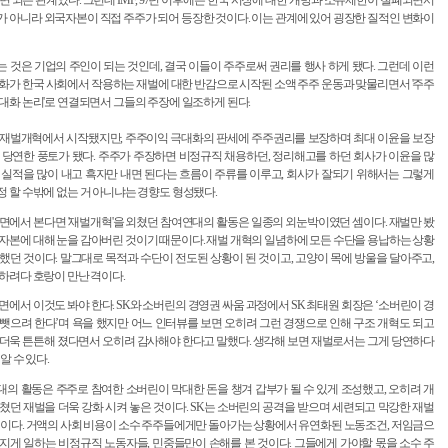
면 되는 관계였다. 그런데 IMF, 97년 이후에는 한국 시장에 대한 개방과 소유제한이 철폐되면서
 아니라 외국자본이 직접 주주가 되어 등장한 것이다. 이는 관계에 있어 굉장한 질적인 변화이
 것은 기업의 주인이 되는 것인데, 결국 이들이 주주로써 권리를 행사 하게 됐다. 그런데 이런
화가 한국 사회에서 작용하는 재벌에 대한 반감으로 시작된 소액 주주 운동과 맞물리면서 '주주
대화 논리'로 연결되면서 그들의 주장에 일조하게 된다.
 재벌개혁에서 시작됐지만, 주주이익 극대화의 판세에 주주권리를 보장하며 최대 이윤을 보장
 당연한 풍토가 됐다. 주주가 주장하면 비정규직 채용하던, 정리해고를 하던 회사가 이윤을 많
 실적을 많이 내고 흑자만 내면 된다는 흐름이 주류를 이루고, 회사가 잘되기 위해서는 그렇게
 할 수밖에 없는 거 아니냐는 경향도 형성됐다.
면에서 본다면 '재벌개혁'을 외쳤던 참여연대의 활동은 일종의 외눈박이였던 셈이다. 재벌만 봤
자본에 대해 눈을 감아버린 것이기 때문이다. 재벌 개혁의 일념하에 모든 수단을 용납하는 상황
했던 것이다. 말그대로 목적과 수단이 전도된 상황이 된 것이고, 고양이 목에 방울을 달아주고,
하려다 호랑이 만난 격이다.
면에서 이것도 봐야 한다. SK와 소버린의 경영권 싸움 과정에서 SK 최태원 회장은 ‘소버린이 경
뺏으려 한다’며 욕을 했지만 어느 인터뷰를 보면 오히려 그런 경쟁으로 인해 구조 개혁도 되고
더욱 튼튼해 졌다면서 오히려 감사해야 한다고 말했다. 생각해 보면 재벌로서는 그게 당연하다
알 수 있다.
의 활동은 주주로 참여한 소버린이 막대한 돈을 챙겨 갑부가 될 수 있게 조성했고, 오히려 개
쳤던 재벌을 더욱 강화 시켜 놓은 것이다. SK는 소버린의 공격을 받으며 세련되고 막강한 재벌
것이다. 거액의 사회 비용이 소수 주주들에게만 돌아가는 상황에서 유연화된 노동조건, 저임금으
지게 일하는 비정규직 노동자들, 민중들만이 손해를 본 것이다. 그들에게 가야할 몫을 소수 주