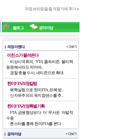
걱정브리핑을 즐겨찾기에 추가
▶
블로그
공작마당
걱정아젠다
미친소가 몰려온다
ㆍ
비상시국회의, "FTA 졸속비준, 물리력
동원해서라도 막아야...
ㆍ
경찰 촛불 수사, 네티즌으로 확대
한미FTA걱정칼럼
ㆍ
북핵실험으로 한미FTA, 은혜 받...
ㆍ
신자유주의의 꼭지점댄스를 추...
한미FTA걱정특별기획
ㆍ
FTA 금융협상보다 더 무서운 자발적
수용
ㆍ
론스타를 통해 한미FTA를 본다
공작마당