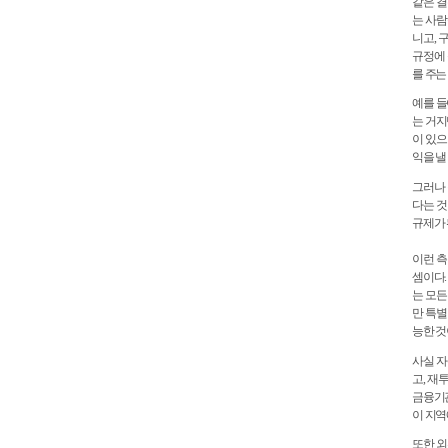
같은 결
는 사람
니고, 
규정에 
를 주는
예를 들
는 거지
이 있으
익을 낼
그러나 
다는 것
규제가 
이런 측
셈이다.
는 모든
만 특별
능한 것
사실 자
고, 재
금융기관
이 지역
또한 외