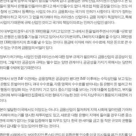
론인데 결국 정부의 역할이 중요할 수밖에 없다. 금융업은 규제 산업, 라이센스 산업이다. 돈 있
들이 뭉쳐서 은행을 만들어야 겠다고 해서 만들수도 없다. 제조업 처럼 공장을 만드는 것도 아
구청에 신고해서 등록하는 사업도 아니다. 금융회사는 국가의 인허가 사항이다. 국가가 정하는
준해야 하고 국가가 그 업을 허가해야 하는 라이센스 산업이다. 금융 자체가 독점적이고, 특혜
 사업이기 때문에 규제 산업인 것이고 국가의 책임이 따르는 인허가 산업인 셈이다.
어 대부업의 경우 내가 돈 100만원을 가지고 있으면 그 내에서 돈을 빌려주면서 이자를 +@로 받
만, 은행은 신용창출 기능을 가지고 있어서 자기자본의 8%, 13배까지 대출해 줄 수 있다. 100만원
면 1300만원까지의 효과를 낼 수 있는 것이다. 원금에 이자에 여러 수수료에. 작은 돈으로 큰 수
 수 있는 구조에 금융업의 비밀이 있다.
정부가 허가하는 사업인 만큼 라이선스에 대한 정부 규제가 필요하다. 금융산업의 공공성이 있
인데, 그렇지만 공공성과 규제는 뗄수 없는 양면 관계이다. 공공성을 가지기 위해서는 당연히
뒤따를 수밖에 없기 때문이다.
면에서 보면 IMF 이전에는 금융정책은 공공성만 봤다면 IMF 이후에는 수익성만을 보고 있는
 은행도 돈벌어야 한다, 과대 수수료율, 각종 명목의 수수료를 받아내는 등 은행이 돈 벌려고 하
 행동이 정당화 되는 구조까지 가고 있다. 중소기업 대출 보다는 가계 대출에 집중하고, 부자들
 관리해 부자 대출에만 집중해도 이런 형태가 가능한 것은 수익 지상주의가 통용되기 때문에 가
이다.
본이 발달한 미국에서도 이정도는 아니다. 금융산업이 철저하게 지역 사회에 얼마만큼 기여하
투자해야 하는가를 명시한 재투자법도 있고, 새로운 대형 은행이 지역에 들어올 경우 다른 중소
에 피해가 없다는 것을 입증해야 할 의무도 있다. 한국 판 새마을 금고 등 작은 규모의 은행들
에서 감내할 수 있는 있어야 한다는 것이다.
환은행 사례에서도 보여주지만 론스타 펀드의 외환은행 인수후 미국 지사들을 폐간 조치를 당