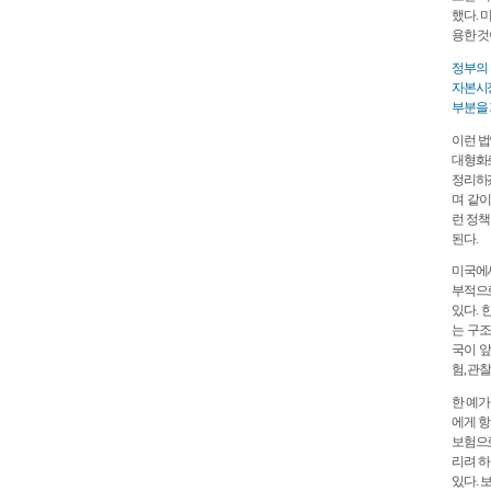
했다. 
용한 것
정부의 
자본시장
부분을 
이런 법
대형화로
정리하겠
며 같이
런 정책
된다.
미국에서
부적으
있다. 
는 구조
국이 앞
험, 관찰
한 예가
에게 항
보험으로
리려 하
있다. 