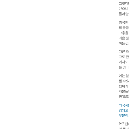
그렇다면
놨으니 
들어 달
외국인 
와 금융
고용을 
리온 전
하는 것
다른 측
고도 판
어서도 
는 것이
이는 앞
될 수 
행위가 
자본들에
판’으로
외국자본
영되고 
부분이 
IMF 