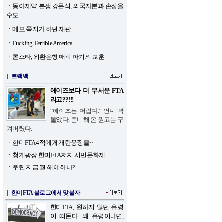
ㆍ
동아제약 분쟁 강문석, 외국자본과 손잡을
수도
ㆍ
메모 쪽지가 하던 재판
ㆍ
Fucking Terrible America
ㆍ
론스타, 외환은행 매각 파기의 교훈
트랙백
에이즈보다 더 무서운 FTA
라고??!!!
“에이즈는 더럽다.” 언니 빡
돌았다. 준비해 온 원고는 구
겨버렸다.
ㆍ
한미FTA 4적에게 개란응징을~
ㆍ
청계광장 한미FTA저지 시민문화제
ㆍ
우린 지금 뭘 해야 하나?
한미FTA 블로그에서 맞붙자
한미FTA, 원하지 않던 유령
이 떠돈다. 왜 유령이냐면,