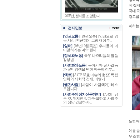
지 철
국내 국
2007년, 정세를 조망한다
경고를 
이하는
전자민보
[인권오름]
[인권오름] [인권으로 읽
는 세상] 박근혜의 그림자 정부...
[일터]
[16년|10월|특집] 우리들의 이
어말하기는 계속 된다...
[정세와노동]
극우 나으리들의 말씀
감상법...
[사회화와노동]
동아시아 군사갈등
과 군비경쟁을 택한 박근혜 정부...
[액트]
[ACT! 87호 이슈와 현장] 독립
영화와 사회적 경제, 어떻게 ...
[월간사람]
[사람이 사람에게] 테스
트입니다....
[사회주의정치신문해방]
[75호] 낡
은 것, 뒤쳐진 것과 단절하고 사회주
의 정당 건설하자...
도한 배
예를 들
우 조항