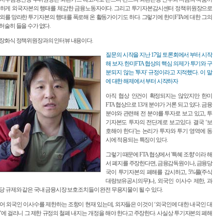
저하게 외국자본의 행태를 체감한 금융노동자이다. 그리고 투기자본감시센터 정책위원장으로
외를 망라한 투기자본의 행태를 폭로해 온 활동가이기도 하다. 그렇기에 한미FTA에 대한 그의
허술히 들을 수가 없다.
 장화식 정책위원장과의 인터뷰 내용이다.
질문의 시작을 지난 17일 토론회에서 부터 시작
해 보자. 한미FTA 협상의 핵심 의제가 투기와 구
분되지 않는 '투자' 규정이라고 지적했다. 이 말
에 대한 해제에서 부터 시작하자
아직 협상 안건이 확정되지는 않았지만 한미
FTA 협상으로 13개 분야가 거론 되고 있다. 금융
분야와 관련해 전 분야를 투자로 보고 있고, 투
기자본도 투자의 전단계로 보고있다. 결국 ‘보
호해야 한다’는 논리가 투자와 투기 영역에 동
시에 적용되는 특징이 있다.
그렇기 때문에 FTA 협상에서 '특혜 조항' 이라 해
서 폐지를 주장한다면, 금융감독원이나, 금융당
국이 투기자본의 폐해를 감시하고, 5%룰(주식
대량보유공시의무)나, 외국인 이사수 제한, 과
당 규제와 같은 국내 금융시장 보호조치들이 완전 무용지물이 될 수 있다.
어 외국인 이사수를 제한하는 조항이 현재 있는데, 외자들은 이것이 ‘외국인에 대한 내국인 대
’에 걸리니 그 제한 규정의 철폐 내지는 개정을 해야 한다고 주장한다. 사실상 투기자본의 폐해