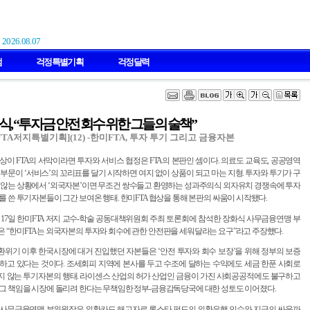
2026.08.07
럼
걱정특별기획
걱정달력
식, “투자금 안전 회수 위한 그들의 술책”
FTA저지특별기획](12) -한미FTA, 투자 투기 그리고 금융자본
상이 FTA의 서막이라면 투자와 서비스 협정은 FTA의 본판인 셈이다. 의료도 교육도, 공공영역
 부문이 ‘서비스’의 꼬리표를 달기 시작하면 여지 없이 상품이 되고 마는 지형. 투자와 투기가 구
 않는 상황에서 ‘외국자본’이면 무조건 쌍수들고 환영하는 성과주의식 외자유치 경쟁속에 투자
를 쓴 투기자본들이 그간 보여온 행태. 한미FTA 협상을 통해 본판의 싸움이 시작됐다.
 17일 한미FTA 저지 교수-학술 공동대책위원회 주최 토론회에 참석한 장화식 사무금융연맹 부
 “한미FTA는 외국자본의 투자와 회수에 관한 안전판을 세워달라는 요구”라고 주장했다.
외환위기 이후 한국시장에 대거 진입했던 자본들은 ‘안전 투자와 회수 보장’을 위해 정부의 보증
하고 있다는 것이다. 조세회피 지역에 본사를 두고 수조에 달하는 수익에도 세금 한푼 사회로
 않는 투기자본의 행태. 라이센스 산업의 허가 산업인 금융이 가진 사회공공적에도 불구하고
그 책임을 시장에 돌리려 한다는 무책임한 정부-금융감독당국에 대한 성토도 이어졌다.
 사무금융연맹 부위원장은 외환카드 해고자로 론스타 펀드의 외환은행 인수와 지금의 싸움까