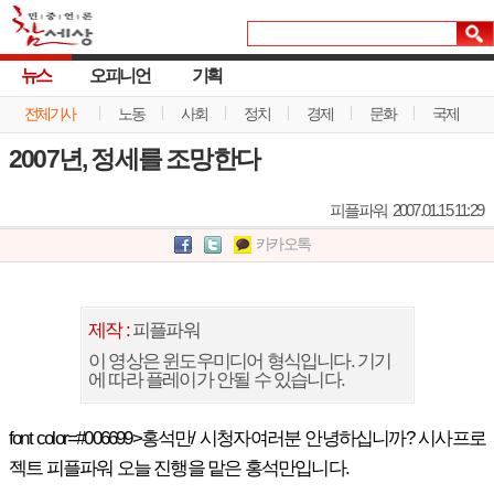
뉴스
오피니언
기획
전체기사
노동
사회
정치
경제
문화
국제
2007년, 정세를 조망한다
피플파워
2007.01.15 11:29
카카오톡
제작 :
피플파워
이 영상은 윈도우미디어 형식입니다. 기기
에 따라 플레이가 안될 수 있습니다.
font color=#006699>홍석만/ 시청자여러분 안녕하십니까? 시사프로
젝트 피플파워 오늘 진행을 맡은 홍석만입니다.