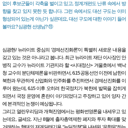
없이 후보군들이 각축을 벌이고 있고, 정계개편도 난류 속에서 방
향을 찾고 있지 못한 듯 합니다. 그런 속에서도 대선 구도는 이미
형성되어 있는게 아닌가 싶은데요, 대선 구도에 대한 이야기 들어
볼까요? 심광현 선생님? ⑪
심광현/ 뉴라이트 중심의 ‘경제선진화론’이 특별히 새로운 내용을
갖고 있는 것은 아니라고 봅니다. 최근 뉴라이트 재단 이사장인 안
병직 교수가 뉴라이트 기관지라 할 <시대정신> 겨울호에서 백낙
청 교수의 분단체제론을 비판하면서, 6.15 공동선언 이전에 남한이
북한과 무관하게 산업화와 민주화를 추진하면서 경제선진화를 이
루어 왔는데, 6.15 이후 오히려 한국정치가 북한에 발목을 잡히게
되면서 국정 운영에 혼란이 야기되었다고 주장하고 있어 양자 간
에 본격적인 논쟁이 예상됩니다.
그리고 열린우리당과 개혁진영에서는 평화번영론을 내세우고 있
는데요, 글세요. 지난 8월에 출자총액제한 폐지와 투자 확대를 맞
거래하는 형태의 재계달래기용 “뉴딜정책”을 내세워 ‘우향우“하는