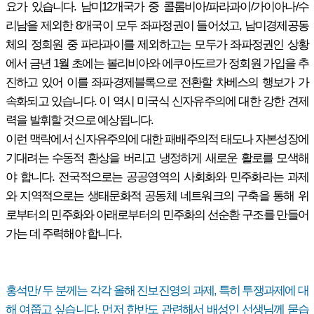
요가 있습니다. 남미12개국가 중 콜롬비아/파라과이/가이아나/수
리남을 제외한 8개국이 모두 좌파정권이 들어섰고, 남미경제공동
체의 정회원 중 파라과이를 제외하고는 모두가 좌파정권인 상황
에서 금년 1월 초에는 볼리비아와 에쿠아도르가 정회원 가입을 추
진하고 있어 이를 좌파경제블록으로 전환할 차베스의 행보가 가
속화되고 있습니다. 이 역시 미국식 신자유주의에 대한 강한 견제
력을 발휘할 것으로 예상됩니다.
이런 맥락에서 신자유주의에 대한 패배주의적 태도나 자본성장에
기대려는 수동적 환상을 버리고 냉정하게 새로운 활로를 모색해
야 합니다. 전국적으로는 공공영역의 사회화와 민주화라는 과제
와 지역적으로는 생태문화적 공동체 네트워크의 구축을 통해 위
로부터의 민주화와 아래로부터의 민주화의 선순환 구조를 만들어
가는 데 주력해야 합니다.
홍석만/ 두 분께는 각각 올해 진보진영의 과제, 특히 투쟁과제에 대
해 여쭙고 싶습니다. 먼저 한반도 관련해서 배성인 선생님께 묻습