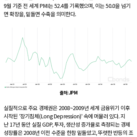
9
월 기준 전 세계
PMI
는
52.4
를 기록했으며
,
이는
50.0
을 넘기
면 확장을
,
밑돌면 수축을 의미한다
.
출처
: JPM
실질적으로 주요 경제권은
2008~2009
년 세계 금융위기 이후
시작된
'
장기침체
(Long Depression)'
속에 머물러 있다
.
지
난
17
년 동안 실질
GDP,
투자
,
생산성 증가율로 측정되는 경제
성장률은
2008
년 이전 수준을 한참 밑돌았고
,
뚜렷한 반등의 조