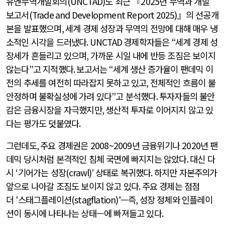
유엔무역개발회의
(UNCTAD)
도 최근 『
2025
년 무역과 개발
보고서
(Trade and Development Report 2025)
』의 선공개
본을 발표했으며
,
세계 경제 성장과 무역의 전망에 대해 매우 냉
소적인 시각을 드러냈다
. UNCTAD
경제학자들은
“
세계 경제 성
장세가 흔들리고 있으며
,
가까운 시일 내에 반등 조짐은 보이지
않는다
”
고 지적했다
.
보고서는
“
세계 생산 증가율이 팬데믹 이
전의 추세를 여전히 따라잡지 못하고 있고
,
전체적인 흐름이 불
안정하며 불확실성에 가려 있다
”
고 분석했다
.
투자자들의 불안
감은 금융시장을 자극했지만
,
생산적 투자로 이어지지 않고 있
다는 평가도 덧붙였다
.
그런데도
,
주요 경제권은
2008~2009
년 금융위기나
2020
년 팬
데믹 당시처럼 본격적인 침체 국면에 빠지지는 않았다
.
대신 다
시
‘
기어가는 성장
(crawl)’
상태로 복귀했다
.
하지만 자본주의가
앞으로 나아갈 조짐도 보이지 않고 있다
.
주요 경제는 점점
더
'
스태그플레이션
(stagflation)'
—즉
,
성장 정체와 인플레이
션이 동시에 나타나는 상태—에 빠져들고 있다
.