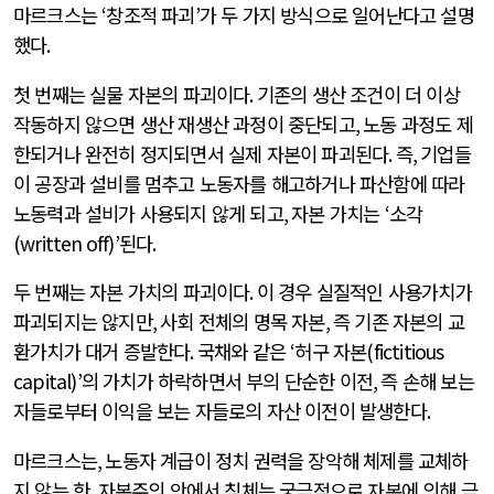
마르크스는
‘
창조적 파괴
’
가 두 가지 방식으로 일어난다고 설명
했다
.
첫 번째는 실물 자본의 파괴이다
.
기존의 생산 조건이 더 이상
작동하지 않으면 생산 재생산 과정이 중단되고
,
노동 과정도 제
한되거나 완전히 정지되면서 실제 자본이 파괴된다
.
즉
,
기업들
이 공장과 설비를 멈추고 노동자를 해고하거나 파산함에 따라
노동력과 설비가 사용되지 않게 되고
,
자본 가치는
‘
소각
(written off)’
된다
.
두 번째는 자본 가치의 파괴이다
.
이 경우 실질적인 사용가치가
파괴되지는 않지만
,
사회 전체의 명목 자본
,
즉 기존 자본의 교
환가치가 대거 증발한다
.
국채와 같은
‘
허구 자본
(fictitious
capital)’
의 가치가 하락하면서 부의 단순한 이전
,
즉 손해 보는
자들로부터 이익을 보는 자들로의 자산 이전이 발생한다
.
마르크스는
,
노동자 계급이 정치 권력을 장악해 체제를 교체하
지 않는 한
,
자본주의 안에서 침체는 궁극적으로 자본에 의해 극