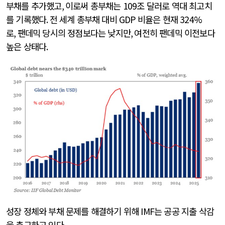
부채를 추가했고
,
이로써 총부채는
109
조 달러로 역대 최고치
를 기록했다
.
전 세계 총부채 대비
GDP
비율은 현재
324%
로
,
팬데믹 당시의 정점보다는 낮지만
,
여전히 팬데믹 이전보다
높은 상태다
.
성장 정체와 부채 문제를 해결하기 위해
IMF
는 공공 지출 삭감
을 촉구하고 있다
.