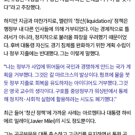
다
”
라고 주장했다
.
하지만 지금과 마찬가지로
,
멜런의
‘
청산
(liquidation)’
정책은
행정부 내 다른 인사들에 의해 거부되었다
.
이는 경제적으로 틀
려서가 아니라
,
정치적으로 불러올 파장을 우려했기 때문이었
다
.
후버 대통령 자신도 경기 침체를 완화하기 위한 계획 수립이
나 정부 지출에는 반대했다
.
그는 이렇게 말했다
.
“
나는 정부가 사업에 뛰어들어 국민과 경쟁하게 만드는 국가 계
획을 거부했다
.
그것은 칼 마르크스의 발상이다
.
펌프에 물을 붓
듯 정부 지출로 회복을 유도하자는 아이디어도 거부했다
.
그것
은 영국 교수의 생각이다
.
구호를 중앙정부가 워싱턴에서 통제
해 정치적
·
사회적 실험에 활용하려는 시도도 폐기했다
.”
최근 들어
‘
청산 정책
’
에 가까운 사례는 아르헨티나 대통령 하비
에르 밀레이
(Javier Milei)
의 시도 정도뿐이다
.
그는 공공부문을 대폭 축소하고 고금리를 유지하면서 통화 공