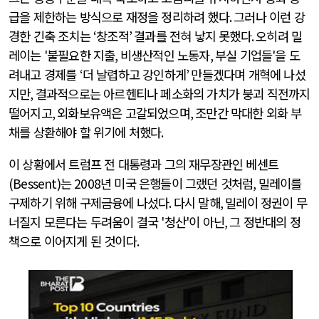
급을 제한하는 방식으로 재정을 정리하려 했다
.
그러나 이런 강
경한 긴축 조치는
‘
창조적
’
결과를 전혀 낳지 못했다
.
오히려 밀
레이는
'
불필요한 지출
,
비생산적인 노동자
,
부실 기업들
'
을 도
려내고 경제를
‘
더 날렵하고 강인하게
’
만들겠다며 개혁에 나섰
지만
,
결과적으로는 아르헨티나 페소화의 가치가 붕괴 직전까지
떨어지고
,
외화보유액은 고갈되었으며
,
조만간 막대한 외화 부
채를 상환해야 할 위기에 처했다
.
이 상황에서 트럼프 전 대통령과 그의 재무장관인 베센트
(Bessent)
는
2008
년 미국 은행들이 그랬던 것처럼
,
밀레이를
구제하기 위해 구제금융에 나섰다
.
다시 말해
,
밀레이 정권이 무
너질지 모른다는 두려움이 결국
'
청산
'
이 아닌
,
그 정반대의 정
책으로 이어지게 된 것이다
.