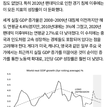
짐도 없었다
.
특히
2020
년 팬데믹으로 인한 경기 침체 이후에는
이 모든 지표의 성장률이 더 둔화했다
.
세계 실질
GDP
증가율은
2008~2009
년 대침체 이전까지만 해
도 연평균
4.4%
였지만
, 2010
년대에는
3%
에 그쳤고
, 2020
년
팬데믹 이후부터는 연평균
2.7%
로 더 낮아졌다
.
이 수치에는 중
국과 인도처럼 고속 성장하는 경제들도 포함되어 있다는 점을
고려해야 한다
.
게다가 미국
,
캐나다
,
영국과 같은 일부 주요 국
가에서는 최근까지 실질
GDP
증가를 이끌어온 것이 순이민 증
가를 통한 노동력 확대로
, 1
인당
GDP
성장률은 훨씬 더 낮았다
.