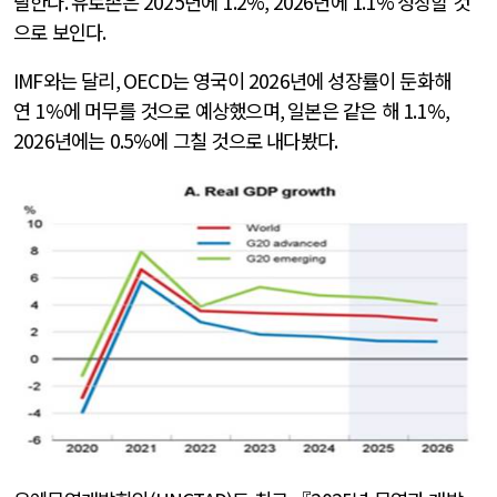
달한다
.
유로존은
2025
년에
1.2%, 2026
년에
1.1%
성장할 것
으로 보인다
.
IMF
와는 달리
, OECD
는 영국이
2026
년에 성장률이 둔화해
연
1%
에 머무를 것으로 예상했으며
,
일본은 같은 해
1.1%,
2026
년에는
0.5%
에 그칠 것으로 내다봤다
.