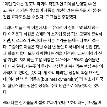
“
이런 관계는 창조적 파괴의 직접적인 기여를 반영할 수 있
고
,
동시에 기존 기업들이 제품을 개선하려는 동기를 자극하는
간접 효과도 있을 수 있다
”
고 그들은 주장했다
.
그러나 이들 주류 이론에서는
‘
수익성
’
이 전혀 고려되지 않는
다
.
아기옹과 하윗은 슘페터의 소기업 중심 혁신 모델에 충실하
지만
,
마르크스가 중심에 둔 자본 수익률 문제는 다루지 않는
다
.
그럼에도 이들은 지난 수십 년 동안 미국 내에서 산업 진입
과 퇴출 비율이 모두 하락했다는 점을 지적한다
. 5
년 이하의 신
생 기업이 차지하는 고용 비중은
24%
에서
15%
로 줄어들었
다
.
다시 말해
,
자본주의 투자와 생산을 회복시키는 핵심 수단이
사라지고 있다는 뜻이다
. ‘
창조적 파괴
’
는 성장의 핵심 요소인
데
,
이러한
‘
사업 역동성
(business dynamism)’
의 감소가 미국
의 실망스러운 생산성 성장의 주요 원인으로 작용했다는 것이
다
.
AI
와 다른 신기술들이 설령 효과가 있다고 하더라도
,
그것들이