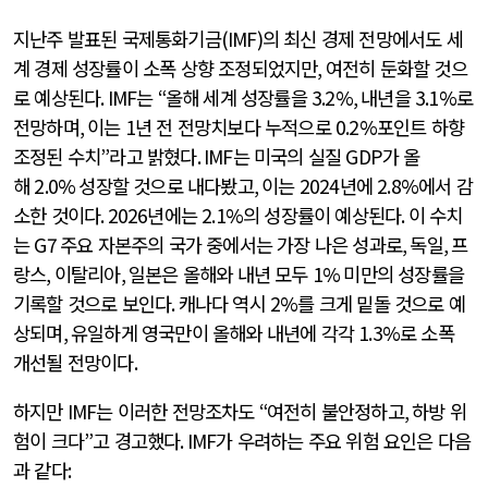
지난주 발표된 국제통화기금
(IMF)
의 최신 경제 전망에서도 세
계 경제 성장률이 소폭 상향 조정되었지만
,
여전히 둔화할 것으
로 예상된다
. IMF
는
“
올해 세계 성장률을
3.2%,
내년을
3.1%
로
전망하며
,
이는
1
년 전 전망치보다 누적으로
0.2%
포인트 하향
조정된 수치
”
라고 밝혔다
. IMF
는 미국의 실질
GDP
가 올
해
2.0%
성장할 것으로 내다봤고
,
이는
2024
년에
2.8%
에서 감
소한 것이다
. 2026
년에는
2.1%
의 성장률이 예상된다
.
이 수치
는
G7
주요 자본주의 국가 중에서는 가장 나은 성과로
,
독일
,
프
랑스
,
이탈리아
,
일본은 올해와 내년 모두
1%
미만의 성장률을
기록할 것으로 보인다
.
캐나다 역시
2%
를 크게 밑돌 것으로 예
상되며
,
유일하게 영국만이 올해와 내년에 각각
1.3%
로 소폭
개선될 전망이다
.
하지만
IMF
는 이러한 전망조차도
“
여전히 불안정하고
,
하방 위
험이 크다
”
고 경고했다
. IMF
가 우려하는 주요 위험 요인은 다음
과 같다
: