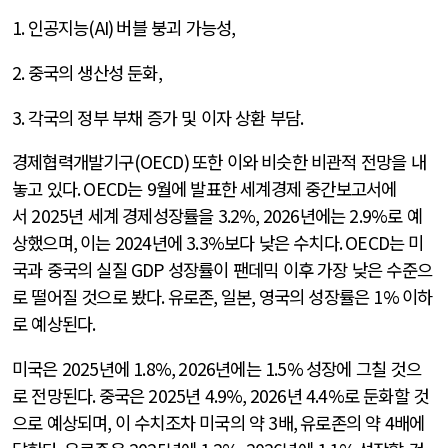
1.
인공지능
(AI)
버블 붕괴 가능성
,
2.
중국의 생산성 둔화
,
3.
각국의 정부 부채 증가 및 이자 상환 부담
.
경제협력개발기구
(OECD)
또한 이와 비슷한 비관적 전망을 내
놓고 있다
. OECD
는
9
월에 발표한 세계경제 중간보고서에
서
2025
년 세계 경제성장률을
3.2%, 2026
년에는
2.9%
로 예
상했으며
,
이는
2024
년에
3.3%
보다 낮은 수치다
. OECD
는 미
국과 중국의 실질
GDP
성장률이 팬데믹 이후 가장 낮은 수준으
로 떨어질 것으로 봤다
.
유로존
,
일본
,
영국의 성장률은
1%
이하
로 예상된다
.
미국은
2025
년에
1.8%, 2026
년에는
1.5%
성장에 그칠 것으
로 전망된다
.
중국은
2025
년
4.9%, 2026
년
4.4%
로 둔화할 것
으로 예상되며
,
이 수치조차 미국의 약
3
배
,
유로존의 약
4
배에