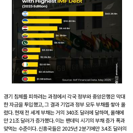
경기 침체를 피하려는 과정에서 각국 정부와 중앙은행은 막대
한 자금을 투입했고
,
그 결과 기업과 정부 모두 부채를 쌓아 올
렸다
.
현재 전 세계 부채는 거의
340
조 달러에 달하며
,
올해에
만
21
조 달러가 증가했다
.
이는 팬데믹 시기의 부채 증가 폭과
맞먹는 수준이다
.
신흥국들은
2025
년
2
분기에만
3.4
조 달러의