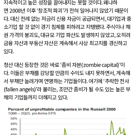
지속적이고 높은 성장을 끌어내지는 못할 것이다
.
왜냐하
면
2008
년 이후
‘
창조적 파괴
’
가 전혀 일어나지 않았기 때문이
다
.
대신 전례 없는 저금리 신용 자금이 공급되면서
,
대기업과 중
소기업 할 것 없이 경기 침체를 피하려고 지탱됐다
.
주식이나 채
권 가격의 붕괴도
,
대규모 기업 파산도 발생하지 않았고
,
오히려
금융 자산과 부동산 자산은 계속해서 사상 최고치를 경신하고
있다
.
청산 대신 등장한 것은 바로
‘
좀비 자본
(zombie capital)’
이
다
.
이들은 부채를 감당할 만큼의 수익도 내지 못하면서
,
계속해
서 부채만 늘려가며 연명하는 기업들이다
.
여기에
‘
추락한 천사
(fallen angels)’
라 불리는
,
조만간 좀비가 될 수도 있는 높은 부
채의 기업들까지 더해지고 있다
.