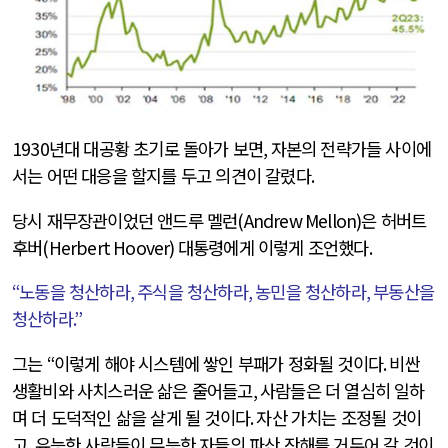
1930
년대 대공황 초기로 돌아가 보면
,
자본의 전략가들 사이에
서는 어떤 대응을 할지를 두고 의견이 갈렸다
.
당시 재무장관이었던 앤드루 멜런
(Andrew Mellon)
은 허버트
후버
(Herbert Hoover)
대통령에게 이렇게 조언했다
.
“
노동을 청산하라
,
주식을 청산하라
,
농민을 청산하라
,
부동산을
청산하라
.”
그는
“
이렇게 해야 시스템에 쌓인 부패가 정화될 것이다
.
비싼
생활비와 사치스러운 삶은 줄어들고
,
사람들은 더 열심히 일하
며 더 도덕적인 삶을 살게 될 것이다
.
자산 가치는 조정될 것이
고
,
유능한 사람들이 무능한 자들의 파산 잔해를 거두어 갈 것이