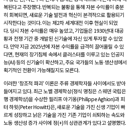
복된다고 주장했다
.
반복되는 불황을 통해 자본 수익률이 충분
히 회복되면
,
새로운 기술 발전과 혁신이 본격적으로 활용되기
시작한다는 것이다
.
이는 제
2
차 세계대전 이후 현실이 되었
다
.
당시 자본 수익률은 매우 높았고
,
기업들은
1930
년대 대공
황과 전쟁 기간 중 개발된 신기술에 자신 있게 투자할 수 있었
다
.
만약 지금
2025
년에 자본 수익률을 급격히 끌어올릴 수 있
다면
,
현재의 장기침체 속에서 클러스터를 이루고 있는 인공지
능
(AI)
등의 신기술이 확산하고
,
주요 국가들의 노동 생산성에서
획기적인 전환이 가능해질지도 모른다
.
이러한
‘
창조적 파괴
’
이론은 주류 경제학자들 사이에서도 받아
들여지고 있다
.
최근 노벨 경제학상
(
정식 명칭은 스웨덴 국립은
행 경제학상
)
을 수상한 필리프 아기옹
(Philippe Aghion)
과 피
터 하윗
(Peter Howitt)은
,
새로운 기술을 가진 신생 기업이 빠
르게 성장하고 낡은 기술을 가진 기존 기업이 쇠퇴하는 속도와
노동 생산성 증가 사이에 정
(+)
의 상관관계가 있다고 설명했다
.