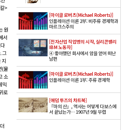
칼
>
[마이클 로버츠(Michael Roberts)]
인플레이션 이론 2부: 비주류 경제학과
마르크스주의
는 원
에서
[전자산업 직업병의 시작, 실리콘밸리
있다
IBM 노동자]
다
.
그
④ 좋아했던 회사에서 암을 얻어 떠난
남편
 지
면
(
물
[마이클 로버츠(Michael Roberts)]
고 소
인플레이션 이론 1부: 주류 경제학
데믹
 위로
[애덤 투즈의 차트북]
『마의 산』, 역사는 어떻게 다보스에
서 끝났는가… 1907년 9월 무렵
 더