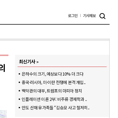
로그인
기사
제보
최신기사
의
은하수의 크기, 예상보다 10% 더 크다
중국·러시아, 미·이란 전쟁에 본격 개입..
백악관의 대부, 트럼프의 마피아 정치
인플레이션 이론 2부: 비주류 경제학과 ..
만도 산재 유가족들 “김승모 사고 철저히..