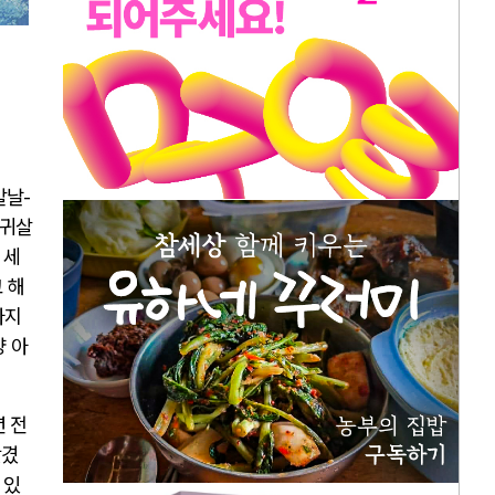
칼날
-
 귀살
 세
 해
라지
양 아
년 전
앗겼
 있