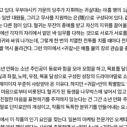
고 있다
.
우부야시키 가문의 당주가 지휘하는 귀살대는 아홉 명의
1
는 일반 대원들
,
그리고 무사를 지원하는 은
(
隱
)
으로 구성되어 있다
.
 다른 점이 있다
.
혈귀는 무잔의 총애를 받고 자신의 지위를 끌어
에선 각자의 자리에서 맡은 바 임무를 다하는 것으로 서로가 서로를
혈귀와 싸워 나가는데
,
그렇게 한 번의 치열한 전투를 치를 때마다 
벨 역시 올라간다
.
그런 의미에서
<
귀칼
>
은 배틀 물의 장르 관습을 
년 만화는 소년 주인공이 동료와 힘을 모아 모험을 하고
,
목표를 달
실과 좌절
,
노력
,
우정
,
목표 달성으로 구성된 성장의 드라마야말로 
재미이자 꾸준히 사랑받아 온 이유다
.
하지만
<
귀칼
>
만의 특별함도
과 마음으로부터 비롯된다
.
혈귀가 된 동생을 나무박스에 넣어서 업고
친절한 마음을 표현하기를 주저하지 않는다는 건 그간 소년 만화 
말로 단지로만의 개성이고
,
작품의 독특한 분위기를 만들어내는 요
에서 이 작품의 인기 요인을 찾는다
.
일본의 마케팅 전문가인 오케
비해 여성 팬이 많다는 사실에 주목하면서
<
원피스
>
와
<
귀칼
>
을 비