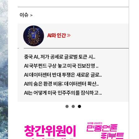
이슈
AI와 인간
중국 AI, 저가 공세로 글로벌 토큰 시..
전쟁
AI 국부펀드 구상 놓고 미국 진보진영 ..
EU
AI 데이터센터 반대 투쟁은 새로운 글로..
나토
AI의 숨은 환경 비용: 데이터센터 확산..
우크
AI는 어떻게 미국 민주주의를 잠식하고 ..
러·