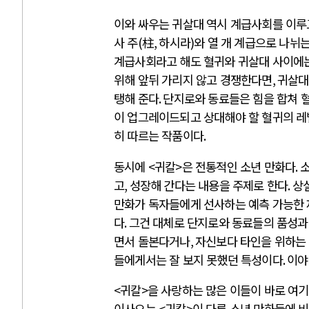
이와 싸우는 귀살대 역시 계급사회를 이루
사 주
(
柱
,
하시라
)
와 열 개 계급으로 나뉘
계급사회라고 해도 혈귀와 귀살대 사이에는
위해 앞뒤 가리지 않고 경쟁한다면
,
귀살대
탱해 준다
.
단지로와 동료들은 힘을 합쳐 
이 업그레이드되고 상대해야 할 혈귀의 레
히 따르는 작품이다
.
동시에
<
귀칼
>
은 전통적인 소년 만화다
.
소
고
,
성장해 간다는 내용을 주제로 한다
.
상
만화가 독자들에게 선사하는 예측 가능한 
다
.
그건 대체로 단지로와 동료들의 품성
면서 돌본다거나
,
자신보다 타인을 위하는 
들에게서는 잘 보지 못했던 특성이다
.
이야
<
귀칼
>
을 사랑하는 많은 이들이 바로 여기
이사오는
<
귀칼
>
이 다른 소년 만화들에 