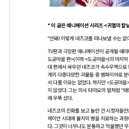
* 이 글은 애니메이션 시리즈 <귀멸의 칼
“
안돼
!
이렇게 네즈코를 떠나보낼 수는 없
TV
판과 극장판 애니메이션이 공개될 때마
도공마을 편
>(
이하
<
도공마을
>)
의 마지막
대 편에서 싸우던 네즈코가 속수무책으로 
계의 다종다양한 괴물들 중 뱀파이어로 분
서 다를 이유는 없었다
.
하지만
<
도공마을
지 않았다
.
그는 의사 타마요의 말처럼
“
태
래 우뚝 섰다
.
네즈코의 진화를 보고 놀란 건 시청자들만
헤이안 시대에 불치의 병을 치료하는 과정
다
.
그것이 너무나도 분통하고 억울했던 무