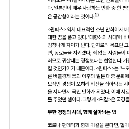
다
.
일본인이 매우 사랑하는 만화 중 한 편
1)
은 공감형이라는 것이다
.
<
원피스
>
역시 대표적인 소년 만화이자 
대한 꿈을 품고 있다
. ‘
대항해의 시대
’
에 바
엄청나게 차이가 난다
.
단지로의 목표란 그
면
,
동료들을 지키겠다
,
죄 없는 사람들이 
러므로 귀살대는 경쟁보다는 협업한다
.
가
킬 것인가이기 때문이다
. <
원피스
>
는
‘
노
론 버블경제 붕괴 이후의 일본 대중 문화
모적인 경쟁이 오히려 비전을 잡아먹는 시
을 지나면서 국민 만화가 되었다
.
이때 서
를 주었던 셈이다
.
그렇게
<
귀칼
>
은 국경
무한 경쟁의 시대
,
함께 살아남는 법
코로나 팬데믹과 함께 귀칼을 본다면
,
혈귀