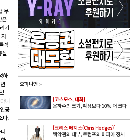
급 무
같은
올리기
 지
전투력
충실
성하
소년
오피니언
 있
[코스모스, 대화]
 다니
은하수의 크기, 예상보다 10% 더 크다
주인공
소다
.
[크리스 헤지스(Chris Hedges)]
타니
백악관의 대부, 트럼프의 마피아 정치
교한