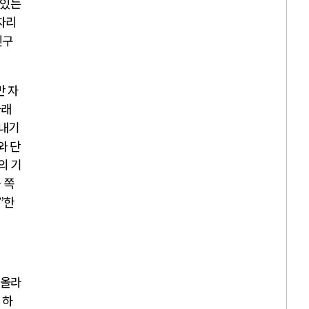
 있는
자리
친구
 자
아래
겨내기
와 단
의 기
 쪽
”
한
 올라
 하