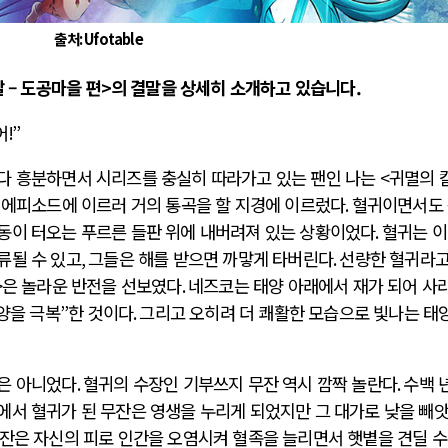
출처: Ufotable
날 – 도공마을 편>의 결말을 상세히 소개하고 있습니다.
어
!”
다 흥분하면서 시리즈를 충실히 따라가고 있는 팬인 나는
<
귀멸의 
 에피소드에 이르러 거의 통곡을 할 지경에 이르렀다
.
혈귀이면서도
동이 터오는 푸르른 들판 위에 내버려져 있는 상황이었다
.
혈귀는 이
류될 수 있고
,
그들은 해를 받으면 까맣게 타버린다
.
선량한 혈귀라고
>
은 놀라운 반전을 선보였다
.
네즈코는 태양 아래에서 재가 되어 사
양을 극복
”
한 것이다
.
그리고 오히려 더 쾌활한 모습으로 빛나는 태
은 아니었다
.
혈귀의 수장인 기부쓰지 무잔 역시 깜짝 놀란다
.
수백 
에서 혈귀가 된 무잔은 영생을 누리게 되었지만 그 대가로 낮을 빼
잔은 자신의 피로 인간을 오염시켜 혈족을 늘리면서 햇볕을 견딜 수