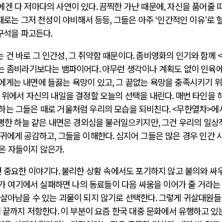
에겐 다 저마다의 사연이 있다
.
끔찍한 가난 때문에
,
자신을 품어줄 
때로는 그저 천성이 야비해서 등등
,
그들은 아주
‘
인간적인 이유
’
로 
 구석을 파고든다
.
 건 바로 그 인간성
,
그 취약함 때문이다
.
좀비영화의 인기와 함께
는 좀비라기보다는 뱀파이어다
.
아무런 생각이나 계획도 없이 인육에
에게는 내면에 들끓는 욕망이 있고
,
그 끝없는 욕망을 충족시키기 
 위에서 자신의 내일을 결정할 오늘의 선택을 내린다
.
매번 타인을 
하는 그들은 때로 거울처럼 우리의 모습을 되비친다
. <
무한열차
>
에
청명한 하늘 같은 내면은 경외심을 불러일으키지만
,
그건 우리의 일상
혈귀에게 공감하고
,
그들을 이해한다
.
심지어 그들은 많은 경우 인간 
온 자들이지 않은가
.
 중요한 이야기다
.
불리한 상황 속에서도 포기하지 않고 불의와 싸
가 여기에서 실패하면 나의 동료들이 다음 싸움을 이어가 줄 거라는
살아남을 수 있는 괴물이 되지 않기로 선택한다
.
그렇게 귀살대원들
에 끝까지 저항한다
.
이 부분이 요즘 한국 대중 문화에서 유행하고 있