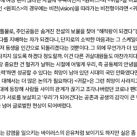
인
<
원피스
>
의 경우에는 비전
(vision)
을 따라가는 비전형이라면
<
귀
배틀물로
,
주인공들은 숨겨진 전설의 보물을 찾아
“
해적왕이 되겠다
”
다를 지배하는 자가 되겠다니
,
단지로의 소박한 마음과는 그 스케일
저 동생을 인간으로 되돌리겠다는 것뿐이다
.
그 외에 무언가가 더 
다치지 않도록 하겠다 정도랄까
.
이건 다른 귀살대원들도 마찬가지
장 중요한 건 혈귀가 날뛰는 시절에 어떻게 우리
,
즉 공동체의 안녕을
오력
’
하면 성공할 수 있다는 희망이 남아 있던 시대의 국민 만화였다
에 대해서는 더 많은 논의가 필요하다
) <
귀칼
>
은 그런 희망이 사라지
대에 등장해 사람들 사이의 관계가 끊기고 조각나버렸던 코로나 팬
로가 서로를 보살피고
‘
우리
’
가 되어간다는 공존과 공생의 감각이 큰
을 넘어 글로벌한 현상이 되어버렸다
.
는 감염을 일으키는 바이러스의 은유처럼 보이기도 하지만 실은 좀