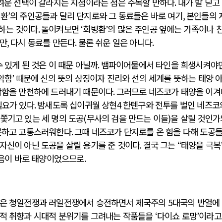
려운 선택이 갈라지는 지점이라는 점은 주목할 만하다
.
내가 발 딛고
빙환
’
의 주인공들과 달리 단지로와 그 동료들은 바로 여기
,
본인들의 
하는 것이다
.
돌이켜보면
‘
회빙환
’
의 많은 주인공 옆에는 가족이나 
지만
,
다시 동료를 만든다
.
물론 쉬운 일은 아니다
.
 있게 된 것은 이 때문 아닐까
.
뱀파이어물에서 타인을 희생시켜야만
악함
’
때문에 신의 뜻의 상징이자 진리와 선의 세계를 뜻하는 태양 
악함을 만천하에 드러내기 때문이다
.
그러므로 네즈코가 태양을 이
필요가 있다
.
밤새도록 십이귀월 상현
4
한텐구와 전투를 벌인 네즈코
쫓기고 있는 세 명의 도공
(
무사의 검을 만드는 이들
)
을 살릴 것인가
못하고 고통스러워한다
.
그때 네즈코가 단지로를 온 힘을 다해 도공들
자신이 아닌 도공을 살릴 용기를 준 것이다
.
결국 그는
“
태양을 극복
음이 바로 태양이었으므로
.
본은 청일전쟁과 러일전쟁에서 승전하면서 제국주의
5
대국의 반열에
화적 취향과 시대적 분위기를 그려내는 작품들을
‘
다이쇼 로망
’
이라고