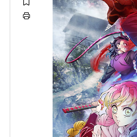
 인간
러시아-우크라이나 
세로 글로벌 토큰 시..
전쟁의 추상화: 우크라이나, 대리
놓고 미국 진보진영 ..
EU·우크라이나 드론 협력 직후, 
대 투쟁은 새로운 글로..
나토, 우크라 군사지원 2027년까지
용: 데이터센터 확산..
우크라이나, 덴마크, 에스토니아,
 민주주의를 잠식하고 ..
러·우크라, 대규모 공습 주고받아