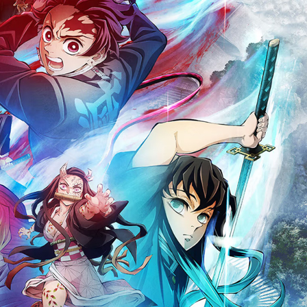
전쟁
중동 위기
전의 역..
호르무즈 갈등 격화, 트럼프 정치·경제 ..
러시아..
호르무즈 해협 통행료를 철회한 트럼프
 공..
이란, 호르무즈 해협 봉쇄 선택한 배경
 네덜란..
트럼프, 이란 압박수단 한계 직면
…민간 ..
하마스, 가자 통치권 이양으로 휴전 의지..