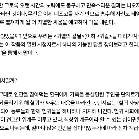
만 그토록 오랜 시간의 노력에도 불구하고 만족스러운 결과는 나오지
나타난 것이다
.
무잔은 이제 네즈코를 자기 안으로 흡수해 자신도 태
로 펼쳐지게 될 더 치열한 싸움을 예고하며 막을 내린다
.
 있었을까
?
앞으로 우리는
<
귀멸의 칼날
>(
이하
<
귀칼
>
을 따라가며
는 이 작품의 열혈 시청자로서 하나의 가능한 답을 찾아보려고 한다
력
’
을 통해서 말이다
.
째서일까
?
 무대로 인간을 잡아먹는 혈귀에게 가족을 몰살당한 주인공 단지로가
되돌리기 위해 혈귀와 싸우는 내용을 따라간다
.
단지로는
‘
혈귀 사냥
 되어 동료들과 함께 혈귀들을 하나하나 처치해 나간다
.
혈귀 사회
들이 견고한 위계를 이루고 있다
.
최상위 계급이라 할 수 있는 십이귀
으로 나뉘는데
,
얼마나 많은 인간을 잡아먹었는가에 따라 점차 계급