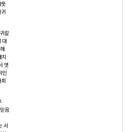
따뜻
혈귀
<
귀칼
 대
위해
해치
서 엿
적인
사회
우
 믿음
는 서