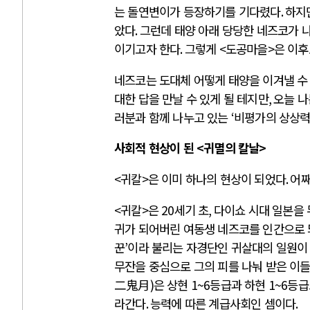
는 돌연변이가 등장하기를 기다렸다
.
하지
았다
.
그런데 태양 아래 당당한 네즈코가 
이기고자 한다
.
그렇게
<
도공마을
>
은 이후
네즈코는 도대체 어떻게 태양을 이겨낼 수
대한 답을 만날 수 있게 될 테지만
,
오늘 나
러분과 함께 나누고 있는
‘
비평가의 상상
사회적 현상이 된
<
귀멸의 칼날
>
<
귀칼
>
은 이미 하나의 현상이 되었다
.
어
<
귀칼
>
은
20
세기 초
,
다이쇼 시대 일본을
귀가 되어버린 여동생 네즈코를 인간으로 
꾼
’
이라 불리는 자경단인 귀살대의 일원이
무잔을 중심으로 그의 피를 나눠 받은 이
二鬼月
)
은 상현
1~6
등급과 하현
1~6
등급
라간다
.
능력에 따른 계급사회인 셈이다
.