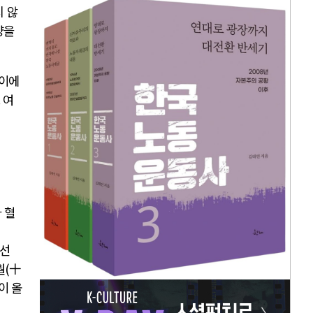
 않
양을
 이에
.
여
 혈
에선
월
(
十
이 올