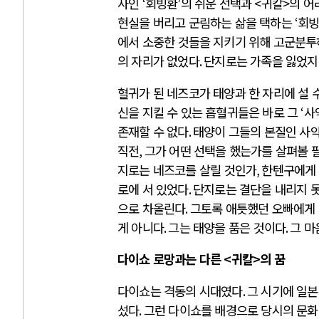
사인
‘
회빙환
’
의 쉬운 선택과
<
귀칼
>
의 어
현실을 버리고 군림하는 삶을 택하는
‘
회
에서 소중한 것들을 지키기 위해 고군분투
의 자리가 없었다
.
단지로는 가족을 잃었
혈귀가 된 네즈코가 태양과 한 자리에 설 수
신을 지킬 수 있는 흡혈귀들은 바로 그
‘
사
존재할 수 없다
.
태양이 그들의 본질인 사
직전
,
그가 어떤 선택을 했는가를 살펴볼 
지로는 네즈코를 살릴 것인가
,
한텐구에게 
로에 서 있었다
.
단지로는 결단을 내리지 
으로 차올린다
.
그토록 애틋했던 오빠에게 
게 아니다
.
그는 태양을 품은 것이다
.
그 마
다이쇼 로망과는 다른
<
귀칼
>
의 꿈
다이쇼는 격동의 시대였다
.
그 시기에 일
섰다
.
그런 다이쇼를 배경으로 당시의 문