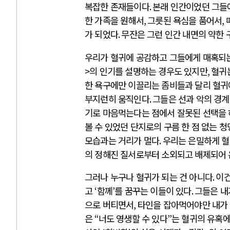
복잡한 존재들이다
.
본래 인간이었던 그들
한 가족을 원해서
,
그릇된 욕심을 품어서
,
가 되었다
.
무잔은 그런 인간 내면의 약한
우리가 혈귀에 공감하고 그들에게 매혹되는
>
의 인기를 설명하는 경우도 있지만
,
혈귀
한 욕구에만 이끌리는 좀비들과 달리 혈귀
부지런히 움직인다
.
그들은 선과 악의 경계
기로 마음먹는다는 점에서 잘못된 선택을 
볼 수 있었던 단지로의 구름 한 점 없는 
모습과는 거리가 멀다
.
우리는 은밀하게 
의 정해진 질서로부터 소외되고 배제되어 
그러나 누구나 혈귀가 되는 건 아니다
.
이건
고
‘
함께
’
를 꿈꾸는 이들이 있다
.
그들은 내
으로 버티면서
,
타인을 잡아먹어야만 내가 
은
“
너도 영생할 수 있다
”
는 혈귀의 유혹