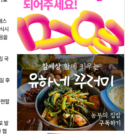
레스
종식시
음을
립 국
일 후
구현할
로 발
 협