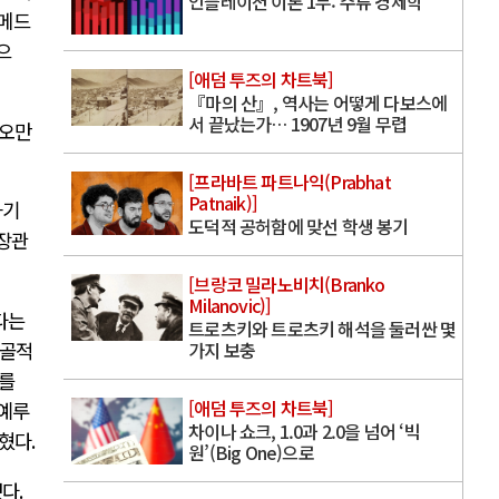
인플레이션 이론 1부: 주류 경제학
메드
으
[애덤 투즈의 차트북]
『마의 산』, 역사는 어떻게 다보스에
서 끝났는가… 1907년 9월 무렵
오만
[프라바트 파트나익(Prabhat
Patnaik)]
하기
도덕적 공허함에 맞선 학생 봉기
장관
[브랑코 밀라노비치(Branko
Milanovic)]
다는
트로츠키와 트로츠키 해석을 둘러싼 몇
노골적
가지 보충
를
[애덤 투즈의 차트북]
동예루
차이나 쇼크, 1.0과 2.0을 넘어 ‘빅
밝혔다
.
원’(Big One)으로
냈다
.