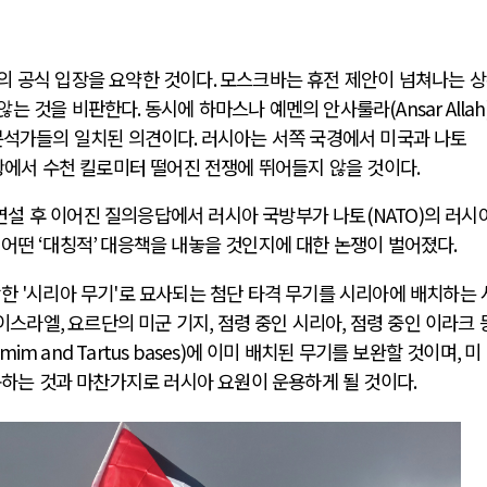
의 공식 입장을 요약한 것이다
.
모스크바는 휴전 제안이 넘쳐나는 
않는 것을 비판한다
.
동시에 하마스나 예멘의 안사룰라
(Ansar Allah
분석가들의 일치된 의견이다
.
러시아는 서쪽 국경에서 미국과 나토
황에서 수천 킬로미터 떨어진 전쟁에 뛰어들지 않을 것이다
.
연설 후 이어진 질의응답에서 러시아 국방부가 나토
(NATO)
의 러시
 어떤
‘
대칭적
’
대응책을 내놓을 것인지에 대한 논쟁이 벌어졌다
.
방한
'
시리아 무기
'
로 묘사되는 첨단 타격 무기를 시리아에 배치하는 
이스라엘
,
요르단의 미군 기지
,
점령 중인 시리아
,
점령 중인 이라크 
mim and Tartus bases)
에 이미 배치된 무기를 보완할 것이며
,
미
하는 것과 마찬가지로 러시아 요원이 운용하게 될 것이다
.