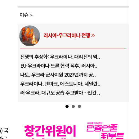
이슈
러시아-우크라이나 전쟁
전쟁의 추상화: 우크라이나, 대리전의 역..
호르
EU·우크라이나 드론 협력 직후, 러시아..
호르
나토, 우크라 군사지원 2027년까지 공..
이란
우크라이나, 덴마크, 에스토니아, 네덜란..
트럼
러·우크라, 대규모 공습 주고받아…민간 ..
하마
a)
국
가로