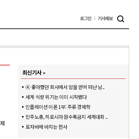
로그인
기사
제보
최신기사
④ 좋아했던 회사에서 암을 얻어 떠난 남..
세계 식량 위기는 이미 시작됐다
인플레이션 이론 1부: 주류 경제학
민주노총, 히로시마 원수폭금지 세계대회 ..
국제
로자바에 바치는 헌사