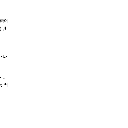
상황에
)
편
아 내
시나
등 러