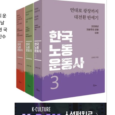
 운
늘날
권 국
반수