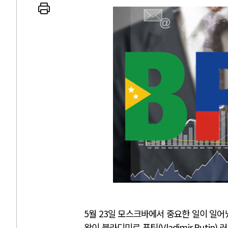
5
월
23
일 모스크바에서 중요한 일이 일어
왕이 블라디미르 푸틴
(Vladimir Putin)
러