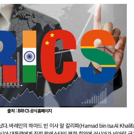
AI와 인간
중국 AI, 저가 공세로 글로벌 토큰 시..
AI 국부펀드 구상 놓고 미국 진보진영 ..
AI 데이터센터 반대 투쟁은 새로운 글로..
AI의 숨은 환경 비용: 데이터센터 확산..
AI는 어떻게 미국 민주주의를 잠식하고 ..
출처 :
BRICS
공식홈페이지
났다
.
바레인의 하마드 빈 이사 알 칼리파
(Hamad bin Isa Al Khalif
시아 대통령에게 직접 팔레스타인 평화 회의에 러시아가 비아랍 국