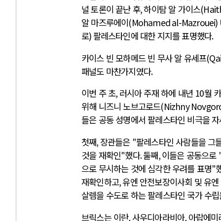
널 토론이 끝난 후
,
하이탐 알 가이스
(Hait
알 마즈루에이
(Mohamed al-Mazrouei)
로
)
팔레스타인에 대한 지지를 표명했다
.
카이스 빈 모하메드 빈 무사 알 유세프
(Qa
패널도 마찬가지였다
.
이번 주 초
,
러시아 주재 하에 내년
10
월 
위해 니즈니 노브고로드
(Nizhny Novgor
들은 공동 성명에서 팔레스타인 비극을 
첫째
,
장관들은
"
팔레스타인 사람들을 그들
것을 재확인
"
했다
.
둘째
,
이들은 공동으로
으로 무시하는 것에 심각한 우려를 표명
"
재확인하고
,
유엔 안전보장이사회 및 유엔
살렘을 수도로 하는 팔레스타인 국가 수립
브릭스는 이란
,
사우디아라비아
,
아랍에미