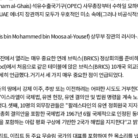
ham al-Ghais)
석유수출국기구
(OPEC)
사무총장부터 수하일 모하
 UAE
에너지 장관까지 모두가 우호적인 미소 속에
(
그러나 비공식적
is bin Mohammed bin Moosa al-Yousef)
상무부 장관의 러시아
-
카잔에서 열리는 매우 중요한 연례 브릭스
(BRICS)
정상회의를 준비
od)
에서 처음으로 같은 테이블에 앉은 브릭스
(BRICS) 10
개국 외교
자세히 언급했다
.
거기서 세 가지 매우 중요한 점이 언급되었다
.
의 땅에서 강제 이주
,
추방 또는 이전하려는 어떠한 시도도 거부한
"
이스라엘이 국제법
,
유엔 헌장
,
유엔 결의안 및 법원 명령을 계속 
했다
.
셋째
, 10
명의 외무장관들은
"
팔레스타인의 유엔 정회원국 지지
 총회 결의안을 포함한 국제법과
1967
년
6
월 국제적으로 인정된 
을 포함하는 아랍 평화 구상에 기반한
2
국가 해법을 지지한다
“
고 
리트
,
이집트 등 주요 무슬림 국가의 대표를 포함하여 한 목소리를 