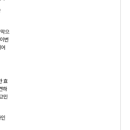
장
지막으
 이번
되어
한 효
견하
 고민
타인