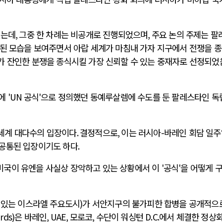
졌는데
,
그중 한 차례는 비공개로 진행되었으며
,
주요 논의 주제는 팔
결된 모습을 보여주면서 아랍 세계가 마침내 가자 지구에서 전쟁을 
가 잔인한 분쟁을 종식시킬 가장 신뢰할 수 있는 중재자로 선정되었
전에
'UN
공식
'
으로 정의했던 동예루살렘에 수도를 둔 팔레스타인 독
 세계 대다수의 입장이다
.
결정적으로
,
이는 러시아
-
바레인 회담 일주
 공통된 입장이기도 하다
.
미국이 유엔을 사실상 장악하고 있는 상황에서 이
'
공식
'
을 어떻게 
 있는 이스라엘 주요도시
)
가 서안지구의 불가피한 합병을 공개적으
rds)
은 바레인
, UAE,
모로코
,
수단이 워싱턴
D.C.
에서 체결한 정상화