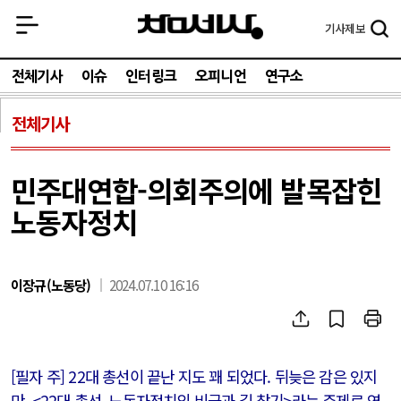
기사
제보
전체기사
이슈
인터링크
오피니언
연구소
전체기사
민주대연합-의회주의에 발목잡힌
노동자정치
이장규(노동당)
2024.07.10 16:16
[필자 주] 22대 총선이 끝난 지도 꽤 되었다. 뒤늦은 감은 있지
만, <22대 총선, 노동자정치의 비극과 길 찾기>라는 주제로 연