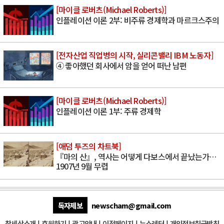
[마이클 로버츠(Michael Roberts)]
인플레이션 이론 2부: 비주류 경제학과 마르크스주의
[전자산업 직업병의 시작, 실리콘밸리 IBM 노동자]
④ 좋아했던 회사에서 암을 얻어 떠난 남편
[마이클 로버츠(Michael Roberts)]
인플레이션 이론 1부: 주류 경제학
[애덤 투즈의 차트북]
『마의 산』, 역사는 어떻게 다보스에서 끝났는가…
1907년 9월 무렵
독자제보
newscham@gmail.com
참세상소개
|
후원하기
|
광고안내
|
이전페이지
|
뉴스레터
|
개인정보취급방침