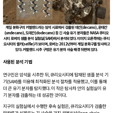
게일 분화구의 커벌랜드라는 암석 시료에서 검출된 데칸
(decano),
운데칸
(undecano),
도데칸
(dodecano)
등 긴 사슬 유기 분자들은
NASA
큐리오
시티 로버의 샘플 분석 실험실
(SAM)
에서 분석되었다
.
이미지 오른쪽에는 큐리
오시티의 셀카
(selfie)
가 보이며
,
로버는
2012
년부터 게일 분화구를 탐사하고
있다
.
커벌랜드 시추 구멍은 유기 분자 사슬 배경 뒤편에 있다
.
사용된 분석 기법
연구진은 암석을 시추한 뒤
,
큐리오시티에 탑재된 샘플 분석 기
기
(SAM)
를 이용해 최적화된 분석 절차를 적용했고
,
이를 통해
더 큰 유기 분자를 탐지했다
.
이 작은 탐사차 안의 실험실이 유
기 분자를 검출하는 데 성공한 것이다
.
지구의 실험실에서 수행한 후속 실험은
,
큐리오시티가 검출한
알칸류가 실제로는 긴 사슬을 가진 카복실산
(long-chain