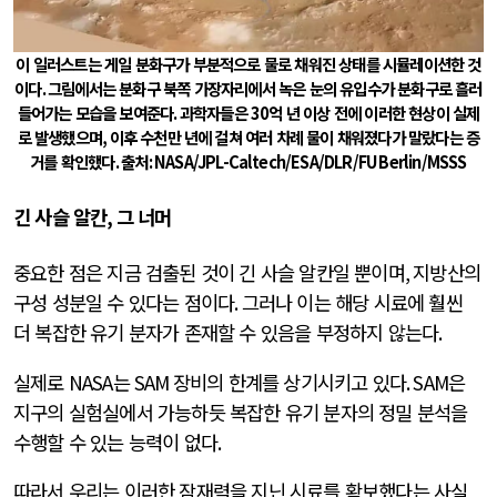
이 일러스트는 게일 분화구가 부분적으로 물로 채워진 상태를 시뮬레이션한 것
이다
.
그림에서는 분화구 북쪽 가장자리에서 녹은 눈의 유입수가 분화구로 흘러
들어가는 모습을 보여준다
.
과학자들은
30
억 년 이상 전에 이러한 현상이 실제
로 발생했으며
,
이후 수천만 년에 걸쳐 여러 차례 물이 채워졌다가 말랐다는 증
거를 확인했다
.
출처
: NASA/JPL-Caltech/ESA/DLR/FU Berlin/MSSS
긴 사슬 알칸
,
그 너머
중요한 점은 지금 검출된 것이 긴 사슬 알칸일 뿐이며
,
지방산의
구성 성분일 수 있다는 점이다
.
그러나 이는 해당 시료에 훨씬
더 복잡한 유기 분자가 존재할 수 있음을 부정하지 않는다
.
실제로
NASA
는
SAM
장비의 한계를 상기시키고 있다
. SAM
은
지구의 실험실에서 가능하듯 복잡한 유기 분자의 정밀 분석을
수행할 수 있는 능력이 없다
.
따라서 우리는 이러한 잠재력을 지닌 시료를 확보했다는 사실