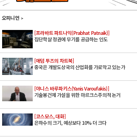
오피니언
[프라바트 파트나익(Prabhat Patnaik)]
집단학살 정권에 무기를 공급하는 인도
[애덤 투즈의 차트북]
중국은 개발도상국의 산업화를 가로막고 있는가
[야니스 바루파키스(Yanis Varoufakis)]
기술봉건제 가설을 위한 마르크스주의적 논거
[코스모스, 대화]
은하수의 크기, 예상보다 10% 더 크다