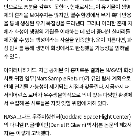
만으로도 흥분을 감추지 못한다
.
현재로서는
,
이 유기물이 생명
체의 흔적을 보여주지는 않지만
,
열수 환경에서 무기 촉매 반응
을 통해 생성된 유기 복잡성을 드러낸다
.
그러나 이러한 존재 자
체가 화성이 생명의 기원을 이해하는 데 있어 중대한 실마리를
제공할 수 있는 행성이라는 사실을 입증한다
.
운이 따른다면
,
화
성 탐사를 통해 생명이 화성에서도 탄생했을 가능성을 밝혀낼
수 있다
.
아이러니하게도
,
지금 공개된 이 흥미로운 결과는
NASA
의 화성
시료 귀환 임무
(Mars Sample Return)
가 유인 탐사 계획으로
인해 연기될 가능성이 제기되는 시점과 맞물린다
.
지금까지 퍼
서비어런스 로버가 우주생물학적으로 의미 있는 다양한 환경에
서 수집해 온 시료들은 자칫 잊힐 위험에 처해 있다
.
NASA
고다드 우주비행센터
(Goddard Space Flight Center)
의 다니엘
P.
글레이빈
(Daniel P. Glavin)
박사
(
본 논문의 제
2
저
자
)
는 이렇게 고백했다.