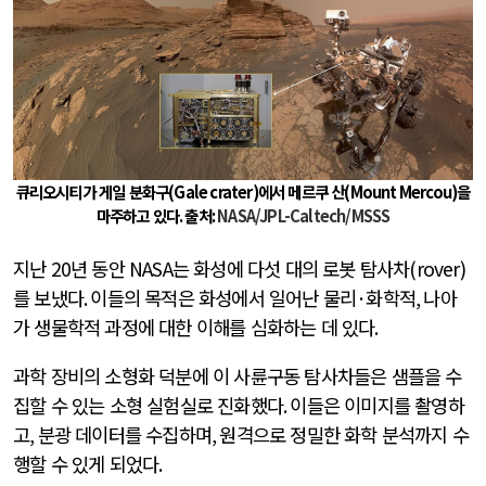
큐리오시티가 게일 분화구
(Gale crater)
에서 메르쿠 산
(Mount Mercou)
을
마주하고 있다
.
출처
:
NASA/JPL-Caltech/MSSS
지난
20
년 동안
NASA
는 화성에 다섯 대의 로봇 탐사차
(rover)
를 보냈다
.
이들의 목적은 화성에서 일어난 물리
·
화학적
,
나아
가 생물학적 과정에 대한 이해를 심화하는 데 있다
.
과학 장비의 소형화 덕분에 이 사륜구동 탐사차들은 샘플을 수
집할 수 있는 소형 실험실로 진화했다
.
이들은 이미지를 촬영하
고
,
분광 데이터를 수집하며
,
원격으로 정밀한 화학 분석까지 수
행할 수 있게 되었다
.