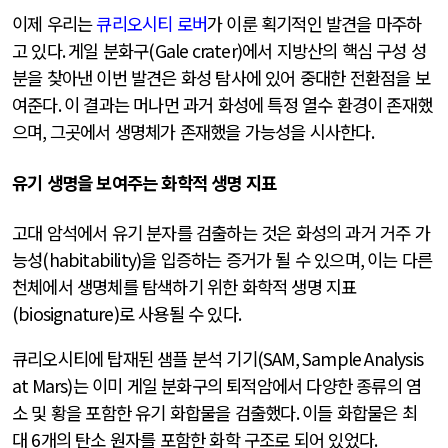
이제 우리는
큐리오시티 로버
가 이룬 획기적인 발견을 마주하
고 있다
.
게일 분화구
(Gale crater)
에서 지방산의 핵심 구성 성
분을 찾아낸 이번 발견은 화성 탐사에 있어 중대한 전환점을 보
여준다
.
이 결과는 머나먼 과거 화성에 특정 열수 환경이 존재했
으며
,
그곳에서 생명체가 존재했을 가능성을 시사한다
.
유기 생명을 보여주는 화학적 생명 지표
고대 암석에서 유기 분자를 검출하는 것은 화성의 과거 거주 가
능성
(habitability)
을 입증하는 증거가 될 수 있으며
,
이는 다른
천체에서 생명체를 탐색하기 위한 화학적 생명 지표
(biosignature)
로 사용될 수 있다
.
큐리오시티에 탑재된 샘플 분석 기기
(SAM, Sample Analysis
at Mars)
는 이미 게일 분화구의 퇴적암에서 다양한 종류의 염
소 및 황을 포함한 유기 화합물을 검출했다
.
이들 화합물은 최
대
6
개의 탄소 원자를 포함한 화학 구조로 되어 있었다
.