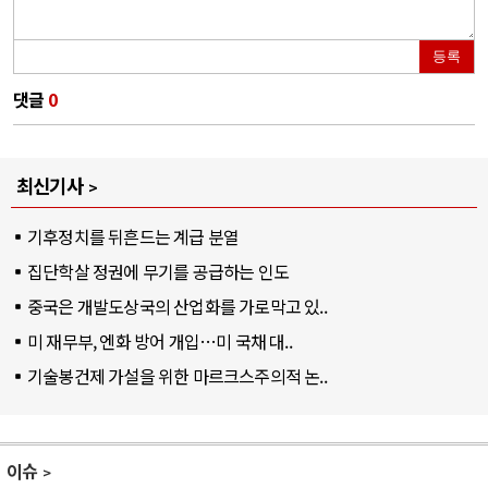
등록
댓글
0
최신기사
기후정치를 뒤흔드는 계급 분열
집단학살 정권에 무기를 공급하는 인도
중국은 개발도상국의 산업화를 가로막고 있..
미 재무부, 엔화 방어 개입…미 국채 대..
기술봉건제 가설을 위한 마르크스주의적 논..
이슈