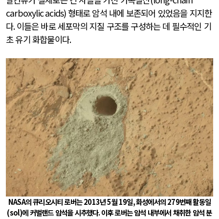
carboxylic acids)
형태로 암석 내에 보존되어 있었음을 지지한
다
.
이들은 바로 세포막의 지질 구조를 구성하는 데 필수적인 기
초 유기 화합물이다
.
NASA
의 큐리오시티 로버는
2013
년
5
월
19
일
,
화성에서의
279
번째 활동일
(sol)
에 커벌랜드 암석을 시추했다
.
이후 로버는 암석 내부에서 채취한 암석 분