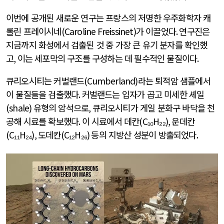
이번에 공개된 새로운 연구는 프랑스의 저명한 우주화학자 캐
롤린 프레이시네
(Caroline Freissinet)
가 이끌었다
.
연구진은
지금까지 화성에서 검출된 것 중 가장 큰 유기 분자를 확인했
고
,
이는 세포막의 구조를 구성하는 데 필수적인 물질이다
.
큐리오시티는 커벌랜드
(Cumberland)
라는 퇴적암 샘플에서
이 물질들을 검출했다
.
커벌랜드는 입자가 곱고 미세한 셰일
(shale)
유형의 암석으로
,
큐리오시티가 게일 분화구 바닥을 천
공해 시료를 확보했다
.
이 시료에서 데칸
(C
₁₀
H
₂₂
),
운데칸
(C
₁₁
H
₂₄
),
도데칸
(C
₁₂
H
₂₆
)
등의 지방산 성분이 방출되었다
.