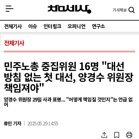
기사
제보
전체기사
이슈
인터링크
오피니언
연구소
전체기사
민주노총 중집위원 16명 "대선
방침 없는 첫 대선, 양경수 위원장
책임져야"
양경수 위원장 29일 사과 표명... "어떻게 책임질 것인지"는 언급 없
어
류민 기자
2025.05.29 14:55