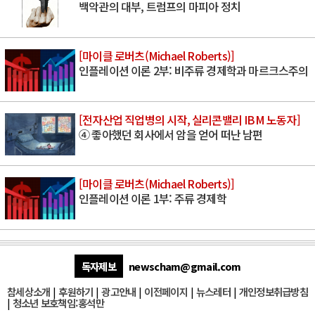
백악관의 대부, 트럼프의 마피아 정치
[마이클 로버츠(Michael Roberts)]
인플레이션 이론 2부: 비주류 경제학과 마르크스주의
[전자산업 직업병의 시작, 실리콘밸리 IBM 노동자]
④ 좋아했던 회사에서 암을 얻어 떠난 남편
[마이클 로버츠(Michael Roberts)]
인플레이션 이론 1부: 주류 경제학
독자제보
newscham@gmail.com
참세상소개
|
후원하기
|
광고안내
|
이전페이지
|
뉴스레터
|
개인정보취급방침
|
청소년 보호책임:홍석만