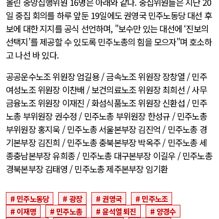
올린 중앙집행위원 16명은 아래와 같다. 중집위원들은 지난 20
일 중집 회의를 하루 앞둔 19일에도 권영국 민주노동당 대선 후
보에 대한 지지를 공식 선언하며, "보수만 있는 대선에 ‘진보의
선택지’를 제공할 수 있도록 민주노총의 힘을 모으자"며 호소하
고 나선 바 있다.
공공운수노조 위원장 엄길용 / 금속노조 위원장 장창열 / 민주
여성노조 위원장 이찬배 / 보건의료노조 위원장 최희선 / 사무
금융노조 위원장 이재진 / 화섬식품노조 위원장 신환섭 / 민주
노총 부위원장 권수정 / 민주노총 부위원장 한성규 / 민주노총
부위원장 홍지욱 / 민주노총 서울본부장 김진억 / 민주노총 경
기본부장 김진희 / 민주노총 충북본부장 박옥주 / 민주노총 세
종충남본부장 유희종 / 민주노총 대구본부장 이길우 / 민주노총
경북본부장 김태영 / 민주노총 제주본부장 임기환
민주노동당
광장
권영국
민주노조
이재명
민주노총
윤석열 퇴진
양경수