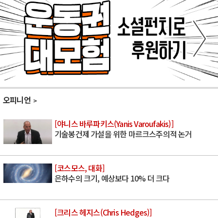
오피니언
[야니스 바루파키스(Yanis Varoufakis)]
기술봉건제 가설을 위한 마르크스주의적 논거
[코스모스, 대화]
은하수의 크기, 예상보다 10% 더 크다
[크리스 헤지스(Chris Hedges)]