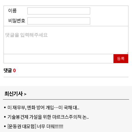
이름
비밀번호
등록
댓글
0
최신기사
미 재무부, 엔화 방어 개입…미 국채 대..
기술봉건제 가설을 위한 마르크스주의적 논..
[운동권 대모험] 너무 더워!!!!!!!