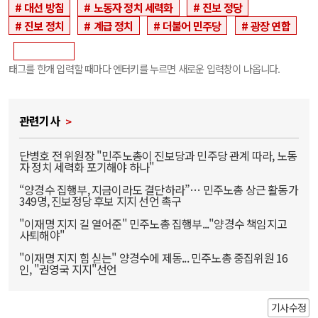
대선 방침
노동자 정치 세력화
진보 정당
진보 정치
계급 정치
더불어 민주당
광장 연합
태그를 한개 입력할 때마다 엔터키를 누르면 새로운 입력창이 나옵니다.
관련기사
단병호 전 위원장 "민주노총이 진보당과 민주당 관계 따라, 노동
자 정치 세력화 포기해야 하나"
“양경수 집행부, 지금이라도 결단하라”… 민주노총 상근 활동가
349명, 진보정당 후보 지지 선언 촉구
"이재명 지지 길 열어준" 민주노총 집행부..."양경수 책임지고
사퇴해야"
"이재명 지지 힘 싣는" 양경수에 제동... 민주노총 중집위원 16
인, "권영국 지지"선언
기사수정