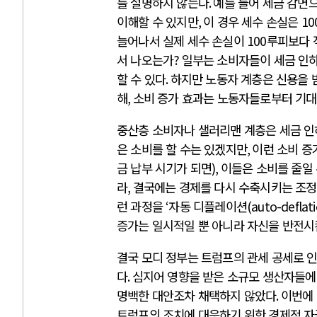
를 설명하지 않는다
.
예를 들어 세금 감면
이해할 수 있지만
,
이 경우 세수 손실은
10
늘어나서 실제 세수 손실이
100
루피보다 
서 나오는가
?
일부는 소비자들이 세금 인하
할 수 있다
.
하지만 노동자 계층은 신용을 
해
,
소비 증가 효과는 노동자들로부터 기대
중산층 소비자나 샐러리맨 계층은 세금 인
은 소비를 할 수는 있겠지만
,
이런 소비 증
금 납부 시기가 되면
),
이들은 소비를 줄일
라
,
결국에는 경제를 다시 수축시키는 조정
런 과정을
‘
자동 디플레이션
(auto-deflati
증가는 일시적일 뿐 아니라 자신을 반전
결국 모디 정부는 트럼프의 관세 공세로 인
다
.
심지어 영향을 받은 소규모 생산자들에
명백한 대안조차 채택하지 않았다
.
이번에
트럼프의 조치에 대응하기 위한 경제적 