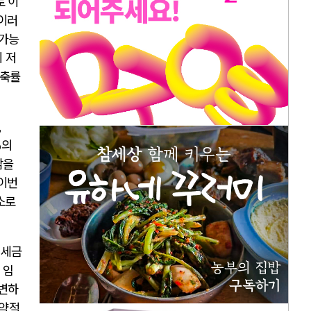
로 이
이러
 가능
 저
저축률
,
%
의
담을
이번
소로
.
세금
 임
 변하
집약적