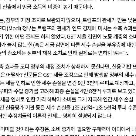
체 산출에서 임금 소득의 비중이 높기 때문이다
.
는
,
정부의 재정 조치로 보완되지 않으며
,
트럼프의 관세가 만든 낮은
모디
(Modi)
정부는 트럼프의 관세가 인도 경제에 미치는 수축 효과를
 위한 어떤 조치도 하지 않았다
. GST
세율 감면이 노동 계층의 소
가 늘지 않는 한
(
혹은 세금 감면에 따른 세수 손실을 부유층에 대한
의 총소비는 정부의 재정 조치로 인해 실제로는 변하지 않는다
.
축 효과를 모디 정부의 재정 조치가 상쇄하지 못한다면
,
신용 기반 
성은 어떨까
?
신문들은
GST
세율 조정으로 인해 발생할 정부의 세수
는 세율 인하로 인한 세수 손실을 연간
9
만
3
천억 루피로 예상하고
, 
루피의 수입 증가를 고려해 최종 손실을
4
만
8
천억 루피로 보고 있
 세금 인하로 인한 가격 하락이 소비를 크게 자극해 연간 세수 손실
간 신용평가 기관 등은 세수 손실을
1
조
2
천억
~1
조
5
천억 루피 수
러한 추정치들의 이론적 전제는 명확히 설명되지 않는다
.
 미미할 것이라는 주장은
,
소비 증가에 필요한 구매력이 어디에서 