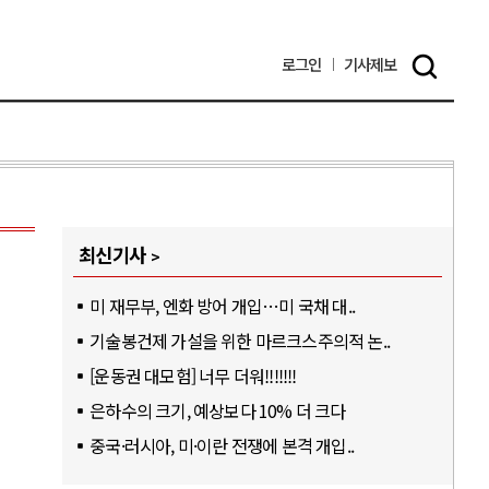
로그인
기사
제보
최신기사
미 재무부, 엔화 방어 개입…미 국채 대..
기술봉건제 가설을 위한 마르크스주의적 논..
[운동권 대모험] 너무 더워!!!!!!!
은하수의 크기, 예상보다 10% 더 크다
중국·러시아, 미·이란 전쟁에 본격 개입..