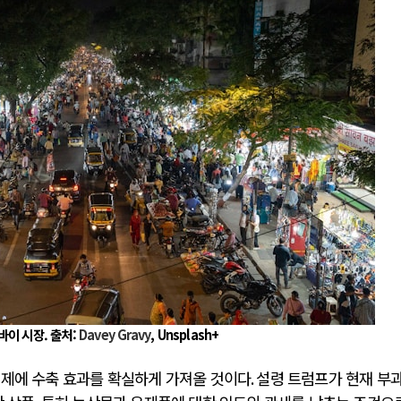
전쟁
중동 위기
전의 역..
호르무즈 갈등 격화, 트럼프 정치·경제 ..
러시아..
호르무즈 해협 통행료를 철회한 트럼프
 공..
이란, 호르무즈 해협 봉쇄 선택한 배경
 네덜란..
트럼프, 이란 압박수단 한계 직면
…민간 ..
하마스, 가자 통치권 이양으로 휴전 의지..
바이 시장. 출처:
Davey Gravy
, Unsplash+
경제에 수축 효과를 확실하게 가져올 것이다
.
설령 트럼프가 현재 부과