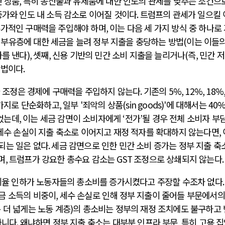
산 상품
,
특히 농산물과 유제품에 대한 인도의 관세를 낮추는 조건으
증가와 인도 내 소득 감소로 이어질 것이다
.
트럼프의 관세가 일으킬 
추가적인 구매력을 주입해야 하며
,
이는 다음 세 가지 방식 중 하나로
,
부유층에 대한 세금을 늘려 정부 지출을 충당하는 방법
(
이는 이들의
과를 낸다
),
셋째
,
신용 기반의 민간 소비 지출을 늘리거나
(
즉
,
민간 
방법이다
.
 조정은 경제에 구매력을 주입하지 않는다
.
기존의
5%, 12%, 18%
가지로 단순화하고
,
일부
'
죄악의 상품
(sin goods)'
에 대해서는
40
었는데
,
이는 세금 감면이 소비자에게
‘
전가
’
될 경우 전체 소비자 부
세수 손실이 지출 축소로 이어지고 재정 적자를 확대하지 않는다면
,
되는 일은 없다
.
세금 감면으로 인한 민간 소비 증가는 정부 지출 축
며
,
트럼프가 강요한 총수요 감소는
GST
조정으로 상쇄되지 않는다
.
세율 인하가 노동자들의 총소비를 증가시켰다고 주장할 수조차 없다
금 소득의 비중이
,
세수 손실로 인해 정부 지출이 줄어들 부문에서의
 더 넓게는 노동 계층
)
의 총소비는 정부의 재정 조치에도 불구하고
아니다
.
왜냐하면 정부 지출 축소는 대부분 인프라 부문
,
특히 고용 