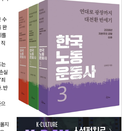
 수
 완
비를
 직
또는
 손실
'
죄
다
.
반
준으
나올지