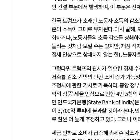
인 건설 부문에서 발생하며
,
이 부문은 전
결국 트럼프가 초래한 노동자 소득의 감소
준의 소득이 그대로 유지된다
.
다시 말해
,
화하거나
,
노동자들의 소득 감소를 상쇄하기
늘리는 것처럼 보일 수는 있지만
,
재정 적자
접세 인상으로 상쇄하지 않는 한
),
노동자들
그렇다면 트럼프의 관세가 일으킨 경제 수
저축률 감소 기반의 민간 소비 증가 가능
추정치에 관한 기사로 가득하다
.
중앙 정부
악의 상품
'
세율 인상으로 인한
4
만
5
천억 
면 인도국가은행
(State Bank of India)
은
이
3,700
억 루피에 불과할 것이라 본다
.
민
로 훨씬 더 높게 추정하고 있다
.
그러나 이
세금 인하로 소비가 급증해 총세수 감소가