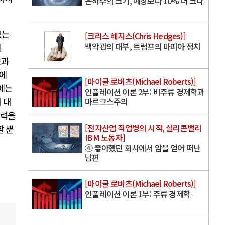
은하수의 크기, 예상보다 10% 더 크다
있는
[크리스 헤지스(Chris Hedges)]
백악관의 대부, 트럼프의 마피아 정치
이
효과
문에
[마이클 로버츠(Michael Roberts)]
에는
인플레이션 이론 2부: 비주류 경제학과
 대
마르크스주의
매력을
[전자산업 직업병의 시작, 실리콘밸리
할 뿐
IBM 노동자]
④ 좋아했던 회사에서 암을 얻어 떠난
남편
[마이클 로버츠(Michael Roberts)]
인플레이션 이론 1부: 주류 경제학