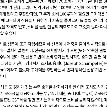
으로 기본 소비가
100
루피만큼 싸졌다면
,
소비가 그만큼 늘어나는 
0
루피가 된다
.
그러나 만약 세금 감면
100
루피로 인해 소비가
200
적게 된다고 주장한다면
,
그 추가 소비
100
루피에 필요한 구매력은 
에 고무되어 신용을 이용하거나 저축을 줄여 소비를 늘릴 것이라 
받을 자격도 없고
,
소비를 늘릴 만큼의 저축도 가지고 있지 않다
.
다시
할 수 없다
.
하로 상품이 조금 저렴해졌을 때 신용이나 저축을 줄여 일시적으로 
가는 일시적일 뿐이다
.
신용을 상환할 시기가 오면
(
또는 약속한 월별
 수밖에 없다
.
즉
,
신용 기반의 소비 증가는 일시적인 효과만 줄 뿐 아
 과정을 거친다
.
경제학자 조지프 슘페터
(Joseph Schumpeter)
는
on)’
이라고 불렀다
.
구매력을 주입하는 세 번째 방식인 신용 기반 
시킨다
.
해 인도 경제가 겪는 수축 효과를 완화하기 위한 어떤 조치도 하지
게 보조금을 제공하고 이를 부유층에 대한 증세
(
예
:
부유세
)
로 충당
 발표된
GST
세율 감면 조치는 자체적으로 소비를 늘리지 않으며
,
자극으로 작용하지도 않는다
.
왜냐하면 이 조치는 구매력 주입을 의미