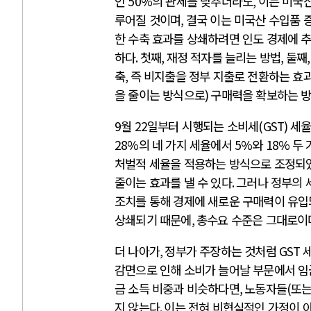
인
50%
의 관세를 낮추더라도
,
이는 미국
루어질 것이며
,
결국 이는 미국산 수입품 
한 수축 효과를 상쇄하려면 인도 경제에 
하다
.
첫째
,
재정 적자를 늘리는 방법
,
둘째
축
,
즉 비지출을 정부 지출로 전환하는 효
을 줄이는 방식으로
)
구매력을 확보하는 
9
월
22
일부터 시행되는 소비세
(GST)
세율
28%
의 네 가지 세율에서
5%
와
18%
두 
처벌적 세율을 적용하는 방식으로 조정되
줄이는 효과를 낼 수 있다
.
그러나 정부의 
조치를 통해 경제에 새로운 구매력이 유입
상쇄되기 때문에
,
총수요 수준은 그대로이
더 나아가
,
정부가 주장하는 것처럼
GST
감면으로 인해 소비가 늘어날 부문에서 임
금 소득 비중과 비슷하다면
,
노동자들
(
또는
지 않는다
.
이는 전혀 비현실적인 가정이 