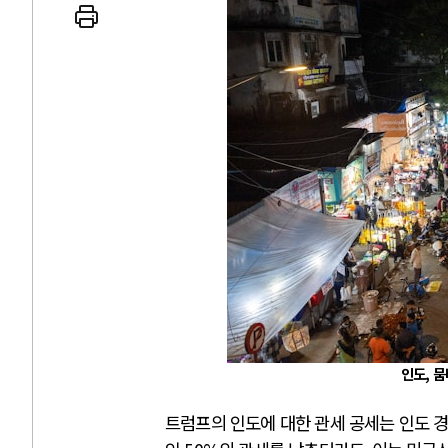
 인간
러시아-우크라이나 
세로 글로벌 토큰 시..
전쟁의 추상화: 우크라이나, 대리
놓고 미국 진보진영 ..
EU·우크라이나 드론 협력 직후, 
대 투쟁은 새로운 글로..
나토, 우크라 군사지원 2027년까지
용: 데이터센터 확산..
우크라이나, 덴마크, 에스토니아,
 민주주의를 잠식하고 ..
러·우크라, 대규모 공습 주고받아
인도, 뭄
트럼프의 인도에 대한 관세 공세는 인도 