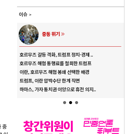
이슈
AI와 인간
중국 AI, 저가 공세로 글로벌 토큰 시..
전쟁
AI 국부펀드 구상 놓고 미국 진보진영 ..
EU
AI 데이터센터 반대 투쟁은 새로운 글로..
나토
AI의 숨은 환경 비용: 데이터센터 확산..
우크
AI는 어떻게 미국 민주주의를 잠식하고 ..
러·
 중