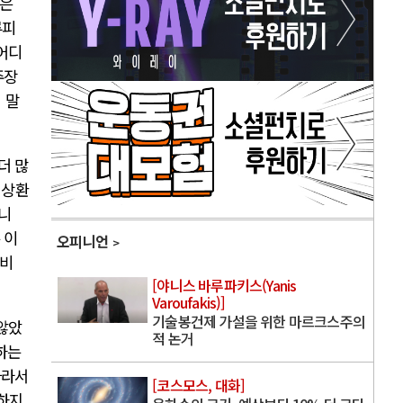
것은
루피
어디
주장
 말
더 많
 상환
니
 이
오피니언
소비
[야니스 바루파키스(Yanis
Varoufakis)]
기술봉건제 가설을 위한 마르크스주의
 않았
적 논거
하는
따라서
[코스모스, 대화]
하지