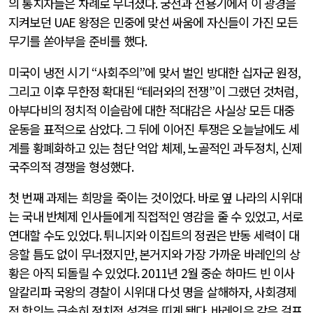
의 통치자들은 차례로 무너졌다
.
궁전과 전용기에서 이 광경을
지켜보던
UAE
왕정은 민중에 맞선 싸움에 자신들이 가진 모든
무기를 쏟아부을 준비를 했다
.
미국이 냉전 시기
“
사회주의
”
에 맞서 벌인 방대한 십자군 원정
,
그리고 이후 무한정 확대된
“
테러와의 전쟁
”
이 그랬던 것처럼
,
아부다비의 정치적 이슬람에 대한 적대감은 사실상 모든 대중
운동을 표적으로 삼았다
.
그 뒤에 이어진 투쟁은 오늘날에도 세
계를 황폐화하고 있는 첨단 억압 체제
,
노골적인 과두정치
,
신제
국주의적 경쟁을 형성했다
.
첫 번째 과제는 희망을 죽이는 것이었다
.
바로 옆 나라의 시위대
는 국내 반체제 인사들에게 직접적인 영감을 줄 수 있었고
,
서로
연대할 수도 있었다
.
튀니지와 이집트의 정권은 반동 세력이 대
응할 틈도 없이 무너졌지만
,
본거지와 가장 가까운 바레인의 상
황은 아직 되돌릴 수 있었다
. 2011
년
2
월 중순 하마드 빈 이사
알칼리파 국왕의 경찰이 시위대 다섯 명을 살해하자
,
사회경제
적 항의는 급속히 정치적 성격을 띠게 됐다
.
바레인은 같은 걸프