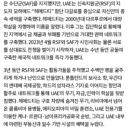
은 수단군
(SAF)
을 지지했지만
, UAE
는 신속지원군
(RSF)
의 지
도자 모하메드
“
헤메드티
”
함단 다갈로를 중심으로 자신만의 종
속 세력을 구축했다
.
헤메드티는
2000
년대 다르푸르에서 대량
학살을 자행하며 이름을 알렸다
.
이후 그는 집단학살로 황폐해
진 지역에서 금 채굴과 부패를 기반으로 거대한 권력 네트워크
를 구축했다
. 2023
년
4
월
RSF
와
SAF
가 시민사회는 물론 서로
를 상대로도 전쟁을 벌이기 시작하자
, UAE
는 수년 동안 공들여
구축한 제국적 네트워크를 즉각 가동했다
.
3
년 동안
RSF
와
SAF
는 활동가들을 추적했고 수백만 명을 굶주
리게 하거나 난민으로 만들었다
.
푼틀란드의 보사소 항
,
우간다
의 엔테베 국제공항
,
차드의 암자라스 기지로 이어지는 항만과
활주로 네트워크를 통해
UAE
의 무기
,
자금
,
인력이 학살을 뒷받
침했다
.
헤메드티는 구호 차량에 숨겨진 무기
,
리비아에서 넘어
온 콜롬비아 용병들
,
에티오피아의 비밀 훈련소
, UAE
전용기를
이용한 케냐
·
르완다
·
남아프리카공화국 순방
,
그리고
UAE
내부
에 마련된 부동산과 밀수 기반 시설의 혜택을 누렸다
.