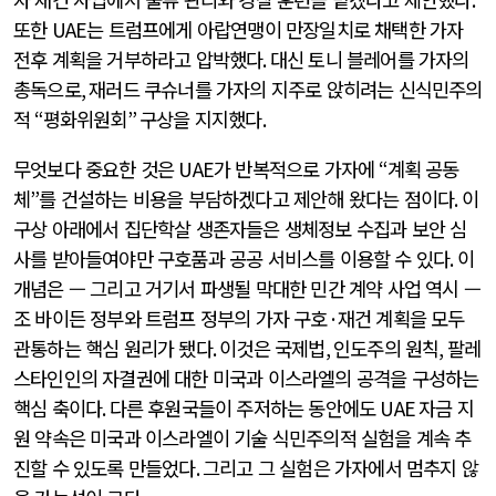
또한
UAE
는 트럼프에게 아랍연맹이 만장일치로 채택한 가자
전후 계획을 거부하라고 압박했다
.
대신 토니 블레어를 가자의
총독으로
,
재러드 쿠슈너를 가자의 지주로 앉히려는 신식민주의
적
“
평화위원회
”
구상을 지지했다
.
무엇보다 중요한 것은
UAE
가 반복적으로 가자에
“
계획 공동
체
”
를 건설하는 비용을 부담하겠다고 제안해 왔다는 점이다
.
이
구상 아래에서 집단학살 생존자들은 생체정보 수집과 보안 심
사를 받아들여야만 구호품과 공공 서비스를 이용할 수 있다
.
이
개념은 — 그리고 거기서 파생될 막대한 민간 계약 사업 역시 —
조 바이든 정부와 트럼프 정부의 가자 구호
·
재건 계획을 모두
관통하는 핵심 원리가 됐다
.
이것은 국제법
,
인도주의 원칙
,
팔레
스타인인의 자결권에 대한 미국과 이스라엘의 공격을 구성하는
핵심 축이다
.
다른 후원국들이 주저하는 동안에도
UAE
자금 지
원 약속은 미국과 이스라엘이 기술 식민주의적 실험을 계속 추
진할 수 있도록 만들었다
.
그리고 그 실험은 가자에서 멈추지 않