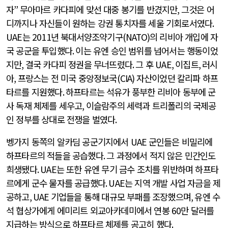
자
”
무아마르 카다피에 맞선 대중 봉기를 반겼지만
,
그것은 어
디까지나 자신들이 원하는 강권 통치자를 세울 기회로서였다
.
UAE
는
2011
년 북대서양조약기구
(NATO)
의 리비아 개입에 자
국 공군을 투입했다
.
이는 유엔 승인 범위를 넘어서는 행동이었
지만
,
결국 카다피 정권을 무너뜨렸다
.
그 후
UAE,
이집트
,
러시
아
,
프랑스는 전 미국 중앙정보국
(CIA)
자산이었던 칼리파 하프
타르를 지원했다
.
하프타르는 석유가 풍부한 리비아 동부에 군
사 독재 체제를 세우고
,
이슬람주의 세력과 트리폴리의 국제공
인 정부를 상대로 전쟁을 벌였다
.
벵가지 동쪽의 알카딤 공군기지에서
UAE
군인들은 비밀리에
하프타르의 적들을 공습했다
.
그 과정에서 적지 않은 민간인도
희생됐다
. UAE
는 또한 유엔 무기 금수 조치를 위반하며 하프타
르에게 군수 물자를 공급했다
. UAE
는 지역 개발 사업 자금을 제
공하고
, UAE
기업들을 통해 대규모 부패를 조장했으며
,
유엔 수
석 협상가에게 에미리트 외교아카데미에서 연봉
60
만 달러를
지급하는 방식으로 하프타르 체제를 공고히 했다
.