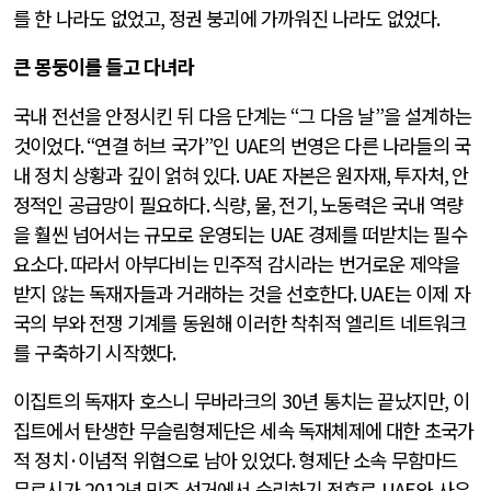
를 한 나라도 없었고
,
정권 붕괴에 가까워진 나라도 없었다
.
큰 몽둥이를 들고 다녀라
국내 전선을 안정시킨 뒤 다음 단계는
“
그 다음 날
”
을 설계하는
것이었다
. “
연결 허브 국가
”
인
UAE
의 번영은 다른 나라들의 국
내 정치 상황과 깊이 얽혀 있다
. UAE
자본은 원자재
,
투자처
,
안
정적인 공급망이 필요하다
.
식량
,
물
,
전기
,
노동력은 국내 역량
을 훨씬 넘어서는 규모로 운영되는
UAE
경제를 떠받치는 필수
요소다
.
따라서 아부다비는 민주적 감시라는 번거로운 제약을
받지 않는 독재자들과 거래하는 것을 선호한다
. UAE
는 이제 자
국의 부와 전쟁 기계를 동원해 이러한 착취적 엘리트 네트워크
를 구축하기 시작했다
.
이집트의 독재자 호스니 무바라크의
30
년 통치는 끝났지만
,
이
집트에서 탄생한 무슬림형제단은 세속 독재체제에 대한 초국가
적 정치
·
이념적 위협으로 남아 있었다
.
형제단 소속 무함마드
무르시가
2012
년 민주 선거에서 승리하기 전후로
UAE
와 사우