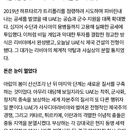
2019
년 하프타르가 트리폴리를 점령하려 시도하며 피비린내
나는 공세를 벌였을 때
UAE
는 공습과 군수 지원을 대폭 확대했
다
.
심지어 수단과 러시아의 용병들까지 고용해 실패한 공세에
투입했다
.
이처럼 비밀 개입과 막대한 투자를 결합한 정교한 방
식은 리비아에서 완성됐고
,
오늘날
UAE
식 제국 건설의 전형이
됐다
.
그 대가는 리비아의 체계적 약탈과 사실상의 분할 통치였
다
.
돈은 눈이 멀었다
아랍의 봄이 산산조각 난 뒤 마지막 단계는 새로운 질서를 구축
하는 것이었다
.
아무리 대담해 보일지라도
UAE
는 착취
,
군사화
,
정치적 종속을 보상하는 세계 자본주의 질서의 또 다른 행위자
일 뿐이다
. UAE
가 사우디아라비아와 벌여온 전형적인 제국주의
경쟁
,
그리고 카타르
,
튀르키예
,
이란과의 격렬한 이념적 충돌은
중동 지역을 분열시켰다
.
부상하는 각 강대국은 현지 동맹 세력