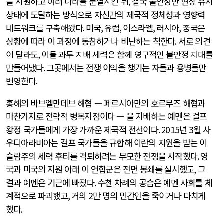
을 지원하고 여러 나라를 분열시킨 뒤
,
결국 불안정한 현상 유지
상태에 도달하는 방식으로 자신만의 제국적 정체성과 영향력
네트워크를 구축해왔다
.
미국
,
유럽
,
이스라엘
,
러시아
,
중국은
상황에 따라 이 과정에 동참하거나 비난하는 척한다
.
서로 의견
이 달라도
,
이들 과두 지배 세력은 함께 영구적인 불안정 지대를
만들어냈다
.
그곳에서는 전쟁 이익을 챙기는 자들과 용병들만
번영한다
.
홍해의 바브엘만데브 해협 — 페르시아만의 호르무즈 해협과
마찬가지로 전략적 병목지점이다 — 을 지배하는 예멘은 걸프
왕정 국가들에게 가장 가까운 제국적 전선이다
. 2015
년
3
월 사
우디아라비아는 걸프 국가들을 규합해 이란의 지원을 받는 이
슬람주의 세력 후티를 격퇴하려는 무모한 전쟁을 시작했다
.
영
국과 미국의 지원 아래 이 연합군은 전면 봉쇄를 실시했고
,
그
결과 예멘은 기근에 빠졌다
.
수천 차례의 공습은 예멘 사회를 체
계적으로 파괴했고
,
거의
2
만 명의 민간인을 죽이거나 다치게
했다
.