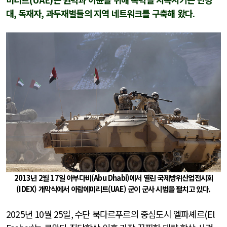
대
,
독재자
,
과두재벌들의 지역 네트워크를 구축해 왔다
.
2013년 2월 17일 아부다비(Abu Dhabi)에서 열린 국제방위산업전시회
(IDEX) 개막식에서 아랍에미리트(UAE) 군이 군사 시범을 펼치고 있다.
2025
년
10
월
25
일
,
수단 북다르푸르의 중심도시 엘파셰르
(El