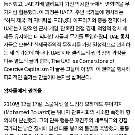
동원했고
, UAE
지배 엘리트가 가진 막강한 국제적 영향력을 무
기처럼 활용했다
.
이 과정은
UAE
가 주변 국가들에 행사하는
“
하위 제국
“
적 지배력을 드러냈다
.
아프리카와 중동 전역에서
UAE
는 재앙적인 군사 개입
,
잔혹한 전쟁 경제
,
억압적 정치 체
제를 유지하는 데 막대한 자금과 무기를 투입해왔다
. UAE
통치
자들은 오늘날 신제국주의적 무질서를 가장 열성적으로 관리하
는 세력 가운데 하나다
. UAE
지배 엘리트의 권력 장악 과정을
다룬 별도의 글과 함께
, The UAE Is a Cornerstone of
Coercive Capitalism
이 글은 그들이 어떻게 이 권력을 행사해
파괴적인 결과를 만들어내는지를 살펴본다
.
왕자들에게 권력을
2010
년
12
월
17
일
,
스물여섯 살 노점상 모하메드 부아지지
(Mohamed Bouazizi)
는 튀니지 관료사회의 사소한 폭정에 항
의하며 분신했다
.
그의 단독 행동은 후견주의 네트워크와 경찰
국가라는 낡은 질서에 맞선 대중 봉기의 물결을 촉발했다
.
중동