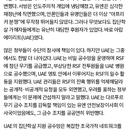
변했다
.
서방은 인도주의적 개입에 냉담해졌고
,
유엔은 심각한
재정난에 직면했으며
,
언론인들과 유명인들은 더 이상
“
아프리
카 분쟁
”
에 무작정 뛰어들지 않았다
.
그러나 무엇보다도 집단학
살 가해자들에게는 유난히 대담한 후원자가 있었다
.
바로 아랍
에미리트
(UAE)
였다
.
많은 정부들이 수단의 참사에 책임이 있다
.
하지만
UAE
는 그중
에서도 한발 더 나아갔다
. UAE
는 비밀 공수망을 운영하며
RSF
에 첨단 무기를 공급했고
,
부상당한
RSF
전투원들을
UAE
병원
으로 공수했으며
, UAE
영토 안에서 이루어지는
RSF
의 밀수 활
동을 지원했다
. UAE
관리들은
RSF
의 잔혹 행위를 억제해달라
는 공개적
·
비공개적 요청을 모두 외면했고
,
우려를 표하는 정부
들에게는 이 문제에 간섭하지 말라고 말했다
. UAE
는 다르푸르
무기 금수 조치를 감독할 책임이 있는 유엔 안전보장이사회 이
사국이었음에도
,
그 금수 조치를 공공연히 위반했다
.
UAE
의 집단학살 지원 공수망은 복잡한 초국가적 네트워크를