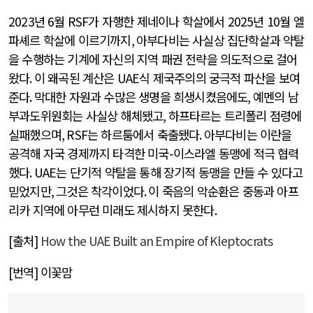
2023
년
6
월
RSF
가 자행한 제네이나 학살에서
2025
년
10
월 엘
파셰르 학살에 이르기까지
,
아부다비는 사실상 집단학살과 약탈
을 수행하는 기계에 자신의 지역 패권 전략을 의도적으로 걸어
왔다
.
이 왜곡된 계산은
UAE
식 제국주의의 궁극적 파산을 보여
준다
.
막대한 자원과 수많은 생명을 희생시켰음에도
,
예멘의 남
부과도위원회는 사실상 해체됐고
,
하프타르는 트리폴리 점령에
실패했으며
, RSF
는 하르툼에서 축출됐다
.
아부다비는 이란을
공격해 자국 경제까지 타격한 미국
-
이스라엘 동맹에 적극 협력
했다
. UAE
는 단기적 약탈을 통해 장기적 동맹을 만들 수 있다고
믿었지만
,
그것은 착각이었다
.
이 죽음의 악순환은 중동과 아프
리카 지역에 아무런 미래도 제시하지 못한다
.
[
출처
]
How the UAE Built an Empire of Kleptocrats
[
번역
]
이꽃맘