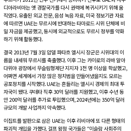
디아라비아는 옛 경찰국가를 다시 권력에 복귀시키기 위해 움
직였다
.
유출된 외교 전문
,
음성 녹음 자료
,
미국 정보기관 자료
에 따르면
UAE
는 무르시에 반대하는 타마로드 시위 단체에 비
밀 자금을 제공했고
,
동시에 외교적으로도 무르시 정부를 약화
하기 위해 활동했다
.
결국
2013
년
7
월
3
일 압델 파타흐 엘시시 장군은 시위대의 이
름을 내세워 무르시를 축출했다
.
이후 그는 카이로의 라바 알아
다위야 광장에서 무슬림형제단 지지자
1
천 명 이상을 학살했고
,
어쩌면 세계에서 가장 많은 정치범을 만들어냈을지도 모르는
공포정치를 시작했다
. UAE
는 흔들리는 엘시시 경제의 최대 투
자국이 됐다
.
쿠데타 직후
30
억 달러를 지원했고
,
이후 수년 동
안
200
억 달러를 추가로 투입했으며
, 2024
년에는
350
억 달러
규모의 개발 사업까지 약속했다
.
이집트를 발판으로 삼은
UAE
는 이후 리비아에 또 다른 형태의
파괴적 개입을 가했다
.
걸프 왕정 국가들은
“
이슬람 사회주의