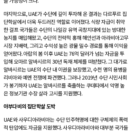
을 가능성이 크다
.
마지막으로
, UAE
가 수단에 깊이 투자해 온 결과는 다르푸르 집
단학살에서 더욱 두드러진 역할로 이어졌다
.
식량 자급이 취약
한 걸프 국가들은 수단의 나일강 유역 곡창지대에 있는 방대한
농지를 매입해왔고
,
수단의 전략적 홍해 해안선과 아라비아고무
시장 지배력
,
그리고 수익성 높은 광물 밀수 경로를 통해 이익을
얻어왔다
.
아랍의 봄 이후
UAE
는
76
억 달러가 넘는 자금을 투
입해 오마르 알바시르의
30
년 독재 체제를 떠받쳤다
.
그 대가로
알바시르는
UAE
의 수단 내 이권을 보장했고
,
수천 명의 용병을
리비아와 예멘 전쟁에 파견했다
.
그러나
2019
년 수단 시민사회
가 봉기하자
UAE
는 알바시르를 축출하는 쿠데타에서 악명 높
은 정보기관 수장 살라 고시를 지원했다
.
아부다비의 집단학살 도박
UAE
와 사우디아라비아는 수단 민주혁명에 대한 구체제의 폭력
적 탄압에도 자금을 지원했다
.
사우디아라비아와 대부분 국가들