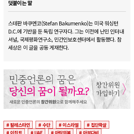
덧붙이는 말
스테판 바쿠멘코(Stefan Bakumenko)는 미국 워싱턴
D.C.에 기반을 둔 독립 연구자다. 그는 이전에 난민 인터내
셔널, 국제평화연구소, 민간인보호센터에서 활동했다. 참
세상은 이 글을 공동 게재한다.
팔레스타인
수단
이스라엘
집단학살
이집트
UAE
아랍의봄
아부다비