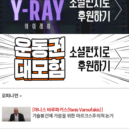
오피니언
[야니스 바루파키스(Yanis Varoufakis)]
기술봉건제 가설을 위한 마르크스주의적 논거