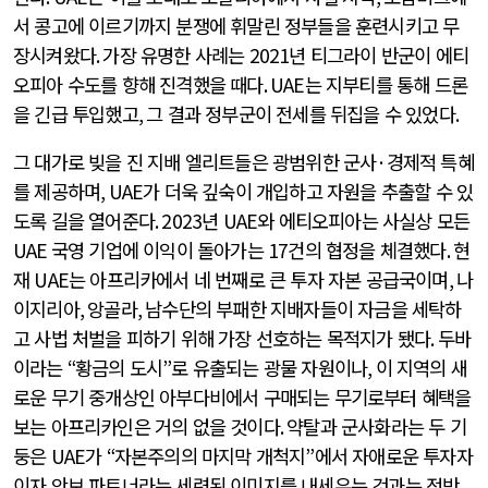
서 콩고에 이르기까지 분쟁에 휘말린 정부들을 훈련시키고 무
장시켜왔다
.
가장 유명한 사례는
2021
년 티그라이 반군이 에티
오피아 수도를 향해 진격했을 때다
. UAE
는 지부티를 통해 드론
을 긴급 투입했고
,
그 결과 정부군이 전세를 뒤집을 수 있었다
.
그 대가로 빚을 진 지배 엘리트들은 광범위한 군사
·
경제적 특혜
를 제공하며
, UAE
가 더욱 깊숙이 개입하고 자원을 추출할 수 있
도록 길을 열어준다
. 2023
년
UAE
와 에티오피아는 사실상 모든
UAE
국영 기업에 이익이 돌아가는
17
건의 협정을 체결했다
.
현
재
UAE
는 아프리카에서 네 번째로 큰 투자 자본 공급국이며
,
나
이지리아
,
앙골라
,
남수단의 부패한 지배자들이 자금을 세탁하
고 사법 처벌을 피하기 위해 가장 선호하는 목적지가 됐다
.
두바
이라는
“
황금의 도시
”
로 유출되는 광물 자원이나
,
이 지역의 새
로운 무기 중개상인 아부다비에서 구매되는 무기로부터 혜택을
보는 아프리카인은 거의 없을 것이다
.
약탈과 군사화라는 두 기
둥은
UAE
가
“
자본주의의 마지막 개척지
”
에서 자애로운 투자자
이자 안보 파트너라는 세련된 이미지를 내세우는 것과는 정반