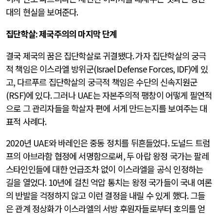
대의 현실을 보여준다
.
집단학살
:
제국주의의 마지막 단계
결국 제국의 꿈은 집단학살로 귀결됐다
.
가자 집단학살의 궁극
적 책임은 이스라엘 방위군
(Israel Defense Forces, IDF)
에 있
고
,
다르푸르 집단학살의 궁극적 책임은 수단의 신속지원군
(RSF)
에 있다
.
그러나
UAE
는 자본주의적 팽창이 어떻게 필연적
으로 그 관리자들을 학살자 편에 서게 만드는지를 보여주는 대
표적 사례다
.
2020
년
UAE
와 바레인은 중동 정치를 뒤흔들었다
.
도널드 트럼
프의 아브라함 협정에 서명함으로써
,
두 아랍 왕정 국가는 팔레
스타인인들에 대한 언급조차 없이 이스라엘을 공식 인정하는
길을 열었다
. 10
년에 걸친 억압 통치는 왕정 국가들이 국내 여론
의 반발을 걱정하지 않고 이런 결정을 내릴 수 있게 했다
.
그들
은 관계 정상화가 이스라엘의 서방 후원자들로부터 호의를 얻