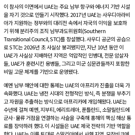
이 참사의 이면에서
UAE
는 주요 남부 항구와 에너지 기반 시설
을 자기 것으로 만들기 시작했다
. 2017
년
UAE
는 사우디아라비
아가 지원하는 정부와의 대리전 속에서 자국의 이익을 보호하
기 위해 분리주의 조직 남부과도위원회
(Southern
Transitional Council, STC)
를 창설했다
.
사우디 공군의 공습으
로
STC
는
2026
년 초 사실상 붕괴됐지만
,
지난
10
년 동안 이
UAE
가 사실상 지배하던 지역은 억압적인 민병대
,
전문 암살자
들
, UAE
가 훈련시킨 용병들
,
그리고 미군 심문관들까지 포함한
비밀 고문 체계를 기반으로 운영됐다
.
예멘 남부 해안에 대한 통제는
UAE
의 아프리카 진출을 더욱 가
속화했다
. UAE
는 냉전 시대의 전형적인 방식
,
즉 분쟁을 부추기
고 자원을 추출하는 방식으로 아프리카에 개입해왔다
. UAE
는
수년에 걸쳐 예멘
,
지부티
,
에리트레아
,
푼틀란드
,
소말릴란드에
군사
·
물류 거점을 연결하는 사슬을 구축해 홍해의 핵심 해상 통
로를 장악하려 했다
.
이 시설들은
UAE
제국 전략의 기반 역할을
한다
. UAE
는 이를 토대로 소말리아에서 사헬 지역
,
모잠비크에