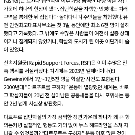
Fasher)
는 르완다 집단학살 이후 가장 끔찍한 대량 학살 사건
가운데 하나의 현장이 됐다
.
집단학살을 자행한 민병대는 여러
구역을 봉쇄한 뒤 집집마다 돌아다니며 주민들을 처형했다
.
유
엔 인권최고대표사무소는 첫
3
일 동안에만 최소
6
천 명이 살해
됐다고 기록했다
.
그 밖에도 수많은 사람들이 여전히 실종 상태
이거나 집계되지 않았거나
,
학살의 도시가 된 이곳 어딘가에 숨
어 있었다
.
신속지원군
(Rapid Support Forces, RSF)
은 이미 수많은 잔
혹 행위를 저질러왔다
.
여기에는
2023
년 엘제네이나
(El
Geneina)
에서
1
만
~1
만
5
천 명을 학살한 사건도 포함된다
.
2000
년대
“
다르푸르를 구하자
”
운동에 열광했던 세계는
,
바로
그 학살자들이
20
년 전 살아남은 공동체들을 다시 포위하는 동
안
2
년 넘게 사실상 방관했다
.
다르푸르 집단학살의 가장 끔찍한 장면 가운데 하나가 왜 큰 항
의는커녕 실질적인 행동도 거의 없이 뉴스 헤드라인을 스쳐 지
나갈 수 있었을까
? “
다르푸르를 구하자
”
운동 이후 많은 것이