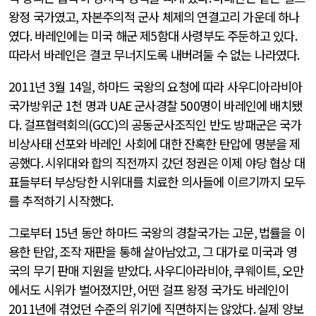
왕정 국가였고
,
자본주의적 군사 체제의 연결고리 가운데 하나
였다
.
바레인에는 미국 해군 제
5
함대 사령부도 주둔하고 있다
.
따라서 바레인은 결코 무너지도록 내버려둘 수 없는 나라였다
.
2011
년
3
월
14
일
,
하마드 국왕의 요청에 따라 사우디아라비아
국가방위군
1
천 명과
UAE
군사경찰
500
명이 바레인에 배치됐
다
.
걸프협력회의
(GCC)
의 공동군사조직인 반도 방패군은 국가
비상사태 선포와 바레인 사회에 대한 잔혹한 탄압에 명분을 제
공했다
.
시위대와 합의 직전까지 갔던 정권은 이제 야당 협상 대
표들부터 부상당한 시위대를 치료한 의사들에 이르기까지 모두
를 추적하기 시작했다
.
그로부터
15
년 동안 하마드 국왕의 경찰국가는 고문
,
법률을 이
용한 탄압
,
조작 재판을 통해 살아남았고
,
그 대가로 미국과 영
국의 무기 판매 지원을 받았다
.
사우디아라비아
,
쿠웨이트
,
오만
에서도 시위가 벌어졌지만
,
어떤 걸프 왕정 국가도 바레인이
2011
년에 겪었던 수준의 위기에 직면하지는 않았다
.
실제 양보