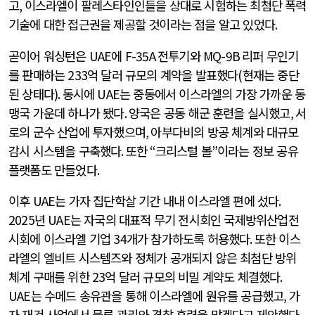
고
,
이스라엘이 팔레스타인인들을 상대로 시험하는 최첨단 폭력
기술에 대한 접근권을 제공할 것이라는 점을 알고 있었다
.
곧이어 워싱턴은
UAE
에
F-35A
전투기와
MQ-9B
리퍼 무인기
를 판매하는
233
억 달러 규모의 계약을 발표했다
(
현재는 중단
된 상태다
).
동시에
UAE
는 중동에서 이스라엘의 가장 가까운 동
맹국 가운데 하나가 됐다
.
양국은 공동 해군 훈련을 실시했고
,
서
로의 군수 산업에 투자했으며
,
아부다비의 방공 체계와 대규모
감시 시스템을 구축했다
.
또한
“
크리스털 볼
”
이라는 정보 공유
플랫폼도 만들었다
.
이후
UAE
는 가자 집단학살 기간 내내 이스라엘 편에 섰다
.
2025
년
UAE
는 자국의 대표적 무기 전시회인 국제방위산업전
시회에 이스라엘 기업
34
개가 참가하도록 허용했다
.
또한 이스
라엘의 엘비트 시스템즈와 정체가 공개되지 않은 최첨단 방위
체계 구매를 위한
23
억 달러 규모의 비밀 계약도 체결했다
.
UAE
는 수메드 송유관을 통해 이스라엘에 원유를 공급했고
,
가
자 재건 사업에서 물류 관리와 경찰 훈련을 맡겠다고 제안했다
.