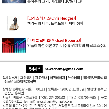
은하수의 크기, 예상보다 10% 더 크다
[크리스 헤지스(Chris Hedges)]
백악관의 대부, 트럼프의 마피아 정치
[마이클 로버츠(Michael Roberts)]
인플레이션 이론 2부: 비주류 경제학과 마르크스주의
독자제보
newscham@gmail.com
참세상소개
|
후원하기
|
광고안내
|
이전페이지
|
뉴스레터
|
개인정보취급방침
|
청소년 보호책임:홍석만
참세상 등록번호: 서울 아 00111 | 등록일자: 2005년 11월 8일 | 발행인: 홍석만
| 편집인: 홍석만
서울
시 마포구 양화로8길 17-28, 2층 2015호
| TEL: (02)701-7688 | FAX:
(02)701-7112 |
E-mail:
newscham@gmail.com
별도의 표기가 없는 한 '참세상'이 생산한 저작물은 정보공유라이선스 2.0 : 영