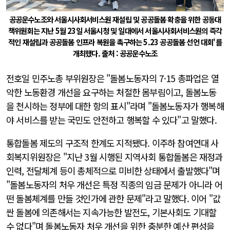
공공운수노조와 서울시사회서비스원 재설립 및 공공돌봄 확충을 위한 공동대
책위원회는 지난 5월 23일 서울시청 및 일대에서 서울시사회서비스원의 즉각
적인 재설립과 공공돌봄 인프라 복원을 촉구하는 5.23 공공돌봄 선언 대회'를
개최했다. 출처 : 공공운수노조
전호일 민주노총 부위원장은 "돌봄노동자의 7·15 총파업은 열
악한 노동환경 개선을 요구하는 처절한 몸부림이고, 돌봄노동
을 천시하는 정부에 대한 항의 표시"라며 "돌봄노동자가 행복해
야 서비스를 받는 국민도 안전하고 행복할 수 있다"고 말했다.
통합돌봄 제도의 구조적 한계도 지적됐다. 이주하 참여연대 사
회복지위원장은 "지난 3월 시행된 지역사회 통합돌봄은 재정과
인력, 전달체계 등이 총체적으로 미비한 상태에서 출발했다"며
"돌봄노동자의 처우 개선은 특정 직종의 임금 문제가 아니라 어
떤 돌봄체계를 만들 것인가에 관한 문제"라고 말했다. 이어 "값
싼 돌봄에 의존해서는 지속가능한 발전도, 기본사회도 기대할
수 없다"며 돌봄노동자 처우 개선을 위한 충분한 예산 편성을