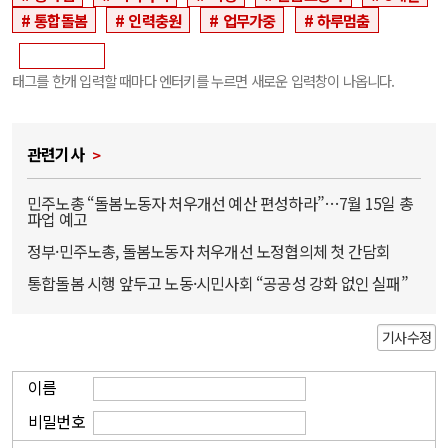
통합돌봄
인력충원
업무가중
하루멈춤
태그를 한개 입력할 때마다 엔터키를 누르면 새로운 입력창이 나옵니다.
관련기사
민주노총 “돌봄노동자 처우개선 예산 편성하라”…7월 15일 총
파업 예고
정부·민주노총, 돌봄노동자 처우개선 노정협의체 첫 간담회
통합돌봄 시행 앞두고 노동·시민사회 “공공성 강화 없인 실패”
기사수정
이름
비밀번호