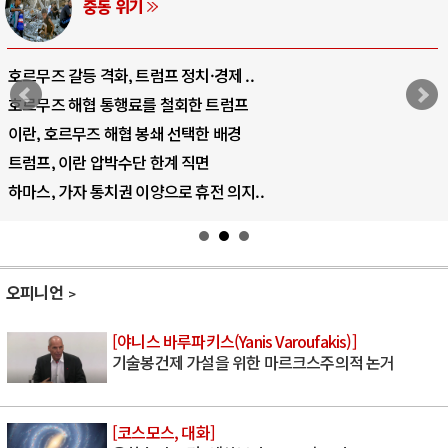
중동 위기
호르무즈 갈등 격화, 트럼프 정치·경제 ..
호르무즈 해협 통행료를 철회한 트럼프
이란, 호르무즈 해협 봉쇄 선택한 배경
트럼프, 이란 압박수단 한계 직면
하마스, 가자 통치권 이양으로 휴전 의지..
오피니언
[야니스 바루파키스(Yanis Varoufakis)]
기술봉건제 가설을 위한 마르크스주의적 논거
[코스모스, 대화]