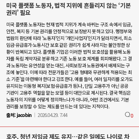
미국 플랫폼 노동자, 법적 지위에 흔들리지 않는 ‘기본
권리’ 필요
미국 플랫폼 노동자는 현재 법적 지위가 계속 바뀌는 구조 속에서 임금,
안전, 복지 등 기본 권리를 안정적으로 보장받지 못하고 있다. 행정부와
법원의 판단에 따라 ‘노동자’인지 ‘개인사업자’인지가 달라지면서, 최소
임금·유급휴가·노동시간 보호 같은 권리가 쉽게 사라지는 불안정한 상
황이 반복되고 있다. 플랫폼 기업은 이러한 법적 모호성을 활용해 노동
자를 독립 계약자로 분류하고 기존 노동 보호 체계를 회피해왔다. 그 결
과 노동자는 유연성을 얻는 대신, 사회보장과 노동권에서 배제되는 구
조에 놓인다. 이에 따라 전문가들은 ‘고용 형태와 무관하게 적용되는 최
소 기준’을 마련해야 한다고 강조한다. 예를 들어, 여러 일자리를 오가도
유지되는 이동형 복지(보험·유급휴가 등)나, 단일 고용주가 아닌 공공
기관이 고용주 역할을 맡는 모델 등이 대안으로 제시된다. 결국 핵심은
노동자의 지위를 어떻게 정의하느냐가 아니라, 어떤 조건에서도 기본
권리를 보장할 수 있는 제도를 만드는 데 있다는 지적이다.
출처:
jacobin
2026.04.29. 7:44
0
호주, 청년 저임금 제도 유지…같은 일에도 나이로 차