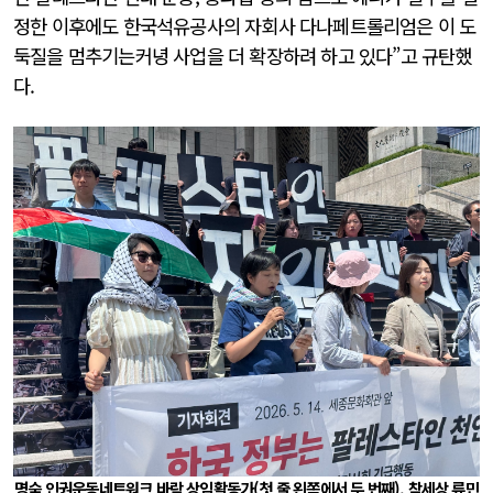
정한 이후에도 한국석유공사의 자회사 다나페트롤리엄은 이 도
둑질을 멈추기는커녕 사업을 더 확장하려 하고 있다”고 규탄했
다.
명숙 인권운동네트워크 바람 상임활동가(첫 줄 왼쪽에서 두 번째). 참세상 류민