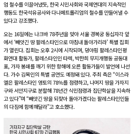
엄 철수를 이끌어냈듯, 한국 시민사회와 국제연대의 지속적인
행동도 한국석유공사와 다나페트롤리엄의 철수를 만들어낼 수
있다고 강조했다.
오는 16일에는 나크바 78주년을 맞아 서울 경복궁 동십자각 앞
에서 ‘빼앗긴 땅 팔레스타인으로 마침내 돌아가리라’ 특별 집회
가 열린다. 집회는 오후 2시에 시작되며, 뎡야핑 팔레스타인평
화연대 활동가, 팔레스타인인 타렉, 박한희 무지개행동 공동대
표, 가자 봉쇄를 깨기 위한 항해에 오른 활동가들이 발언에 나선
다. 가수 김목인의 특별 공연도 예정돼 있다. 주최 측은 “이스라
엘은 팔레스타인 영토의 78%를 점령하고, 나머지 땅을 가자지
구와 서안지구로 분할해 78년간 식민점령과 집단학살을 지속하
고 있다”며 “빼앗긴 땅을 되찾아 돌아가겠다는 팔레스타인인들
의 다짐에 함께해달라”고 호소했다.