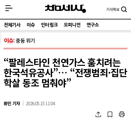
기사
제보
전체기사
이슈
인터링크
오피니언
연구소
이슈
중동 위기
“팔레스타인 천연가스 훔치려는
한국석유공사”… “전쟁범죄·집단
학살 동조 멈춰야”
류민 기자
2026.05.15 11:04