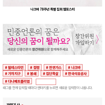
나크바 78주년 특별 집회 웹포스터
팔레스타인
점령
천연가스
나크바
가자지구
봉쇄
집단학살
한국석유공사
다나페트롤리엄
태그를 한개 입력할 때마다 엔터키를 누르면 새로운 입력창이 나옵니다.
관련기사