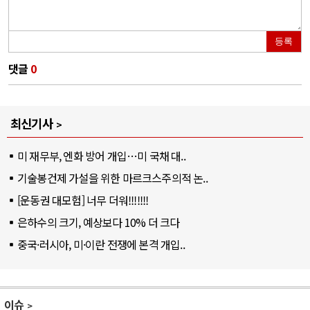
등록
댓글
0
최신기사
미 재무부, 엔화 방어 개입…미 국채 대..
기술봉건제 가설을 위한 마르크스주의적 논..
[운동권 대모험] 너무 더워!!!!!!!
은하수의 크기, 예상보다 10% 더 크다
중국·러시아, 미·이란 전쟁에 본격 개입..
이슈