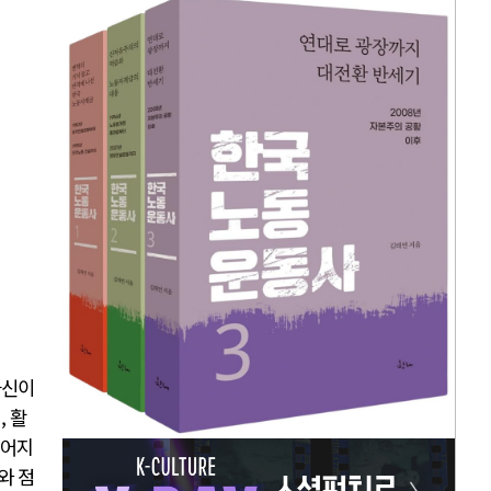
자신이
, 활
루어지
와 점