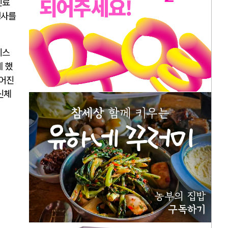
진료
행사를
이스
게 했
들어진
신체