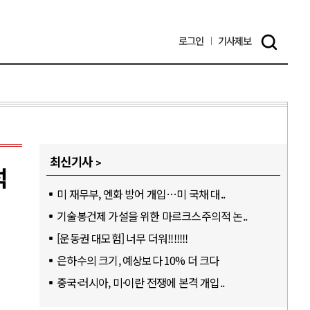
로그인
기사
제보
최신기사
석
미 재무부, 엔화 방어 개입…미 국채 대..
기술봉건제 가설을 위한 마르크스주의적 논..
[운동권 대모험] 너무 더워!!!!!!!
은하수의 크기, 예상보다 10% 더 크다
중국·러시아, 미·이란 전쟁에 본격 개입..