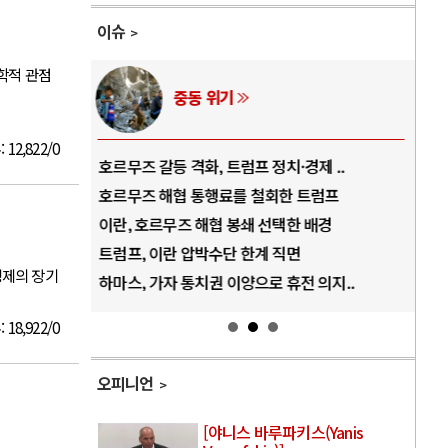
이슈
학적 관점
중동 위기
:
12,822/0
역..
호르무즈 갈등 격화, 트럼프 정치·경제 ..
중국
아..
호르무즈 해협 통행료를 철회한 트럼프
AI
..
이란, 호르무즈 해협 봉쇄 선택한 배경
AI
덜란..
트럼프, 이란 압박수단 한계 직면
AI
경제의 장기
 ..
하마스, 가자 통치권 이양으로 휴전 의지..
AI
:
18,922/0
오피니언
[야니스 바루파키스(Yanis