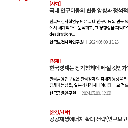
[사회]
국내 인구이동의 변동 양상과 정책적
한국보건사회연구원은 국내 인구이동의 변동 양
에서 체계적으로 분석하고, 그 경향성을 파악하고자 인구
AI
destination)...
한국보건사회연구원
2024.05.09. 12:28
중국 AI, 저가 
AI 국부펀드 구상
[경제]
AI 데이터센터 
한국경제는 장기침체에 빠질 것인가?
AI의 숨은 환경 
한국금융연구원은 한국경제의 침체가능성을 일본
AI는 어떻게 미
침체가능성을, 일본거시경제데이터와 비교 검토
한국금융연구원
2024.05.09. 12:08
[환경/과학]
공공재생에너지 확대 전략(연구보고