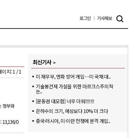
로그인
기사
제보
최신기사
이지: 1 / 1
미 재무부, 엔화 방어 개입…미 국채 대..
기술봉건제 가설을 위한 마르크스주의적
논..
[운동권 대모험] 너무 더워!!!!!!!
는 정부와
은하수의 크기, 예상보다 10% 더 크다
중국·러시아, 미·이란 전쟁에 본격 개입..
:
13,136/0