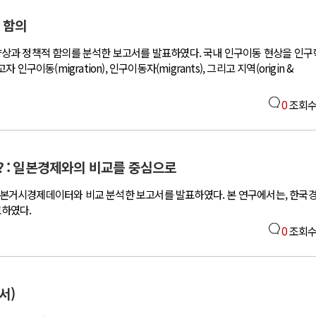
 함의
상과 정책적 함의를 분석한 보고서를 발표하였다. 국내 인구이동 현상을 인구
이동(migration), 인구이동자(migrants), 그리고 지역(origin &
와 인간
러시아-우크라이나 전쟁
0
조회수
공세로 글로벌 토큰 시..
전쟁의 추상화: 우크라이나, 대리전의 
 놓고 미국 진보진영 ..
EU·우크라이나 드론 협력 직후, 러시
반대 투쟁은 새로운 글로..
나토, 우크라 군사지원 2027년까지 공
 : 일본경제와의 비교를 중심으로
비용: 데이터센터 확산..
우크라이나, 덴마크, 에스토니아, 네
거시경제데이터와 비교 분석한 보고서를 발표하였다. 본 연구에서는, 한국
국 민주주의를 잠식하고 ..
러·우크라, 대규모 공습 주고받아…민간
하였다.
0
조회수
서)