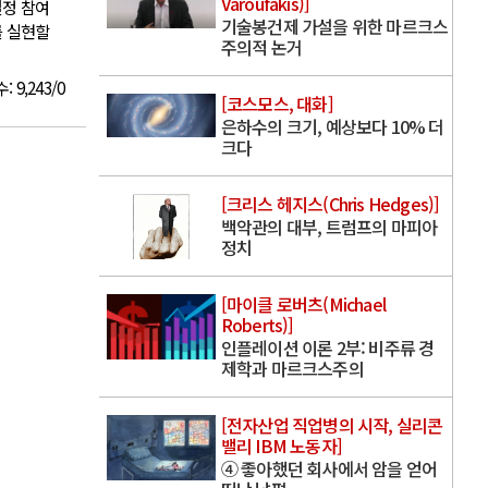
Varoufakis)]
결정 참여
기술봉건제 가설을 위한 마르크스
를 실현할
주의적 논거
수:
9,243/0
[코스모스, 대화]
은하수의 크기, 예상보다 10% 더
크다
[크리스 헤지스(Chris Hedges)]
백악관의 대부, 트럼프의 마피아
정치
[마이클 로버츠(Michael
Roberts)]
인플레이션 이론 2부: 비주류 경
제학과 마르크스주의
[전자산업 직업병의 시작, 실리콘
밸리 IBM 노동자]
④ 좋아했던 회사에서 암을 얻어