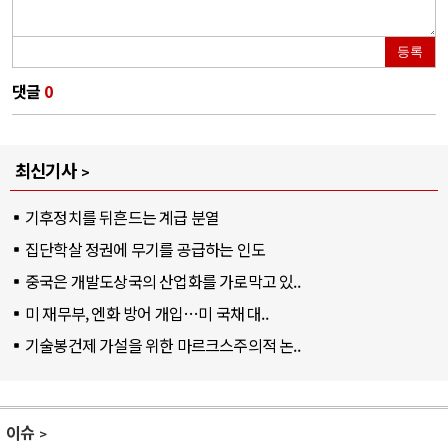
등록
댓글
0
최신기사
기후정치를 뒤흔드는 계급 분열
집단학살 정권에 무기를 공급하는 인도
중국은 개발도상국의 산업화를 가로막고 있..
미 재무부, 엔화 방어 개입…미 국채 대..
기술봉건제 가설을 위한 마르크스주의적 논..
이슈