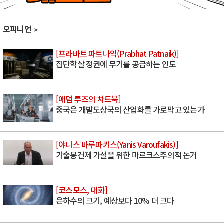
오피니언
[프라바트 파트나익(Prabhat Patnaik)]
집단학살 정권에 무기를 공급하는 인도
[애덤 투즈의 차트북]
중국은 개발도상국의 산업화를 가로막고 있는가
[야니스 바루파키스(Yanis Varoufakis)]
기술봉건제 가설을 위한 마르크스주의적 논거
[코스모스, 대화]
은하수의 크기, 예상보다 10% 더 크다