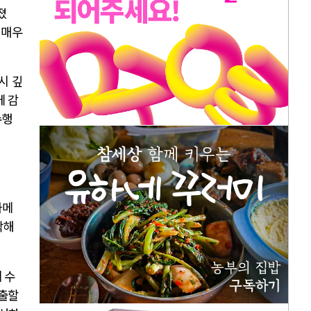
졌
 매우
시 깊
에 감
수행
카메
착해
 수
도출할