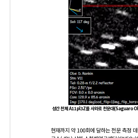
성간 천체
A11pl3Z
를 사와로 천문대
(Saguaro O
현재까지 약
100
회에 달하는 천문 측정 