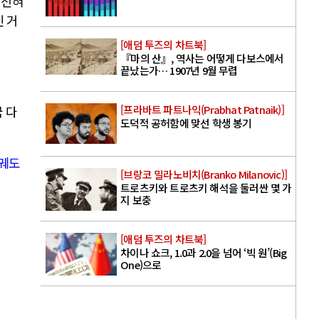
 전혀
 거
[애덤 투즈의 차트북]
『마의 산』, 역사는 어떻게 다보스에서
끝났는가… 1907년 9월 무렵
[프라바트 파트나익(Prabhat Patnaik)]
 다
도덕적 공허함에 맞선 학생 봉기
 궤도
[브랑코 밀라노비치(Branko Milanovic)]
트로츠키와 트로츠키 해석을 둘러싼 몇 가
지 보충
[애덤 투즈의 차트북]
차이나 쇼크, 1.0과 2.0을 넘어 ‘빅 원’(Big
One)으로