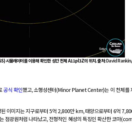
SS)
시뮬레이터를 이용해 확인한 성간 천체
A11pl3Z
의 위치
.
출처
:
David Rankin
로
공식 확인
했고
,
소행성센터
(Minor Planet Center)
는 이 천체를 
영된 이미지는 지구로부터
5
억
2,800
만
km,
태양으로부터
6
억
7,80
는 점광원처럼 나타났고
,
전형적인 혜성의 특징인 확산한 코마
(com