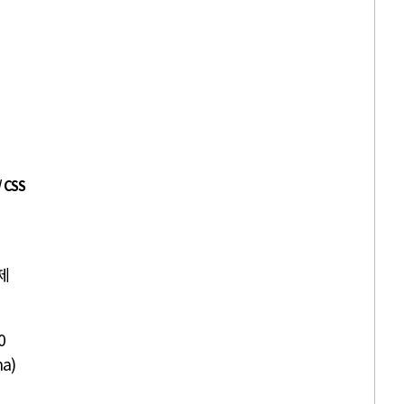
/ CSS
제
0
a)