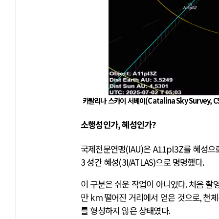
카탈리나 스카이 서베이
(Catalina Sky Survey, C
소행성인가
,
혜성인가
?
국제천문연맹
(IAU)
은
A11pl3Z
를 혜성으
3
성간 혜성
(3I/ATLAS)
으로 명명했다
.
이 구분은 쉬운 작업이 아니었다
.
처음 촬
만
km
떨어진 거리에서 얻은 것으로
,
천체
를 형성하지 않은 상태였다
.