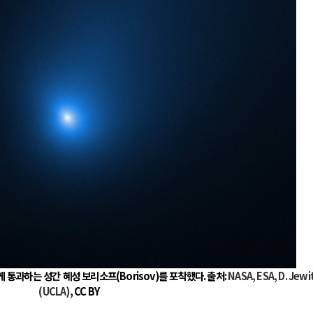
전쟁
중동 위기
전의 역..
호르무즈 갈등 격화, 트럼프 정치·경제 ..
러시아..
호르무즈 해협 통행료를 철회한 트럼프
 공..
이란, 호르무즈 해협 봉쇄 선택한 배경
 네덜란..
트럼프, 이란 압박수단 한계 직면
…민간 ..
하마스, 가자 통치권 이양으로 휴전 의지..
게 통과하는 성간 혜성 보리소프
(Borisov)
를 포착했다
.
출처
:
NASA, ESA, D. Jewi
(UCLA)
, CC BY