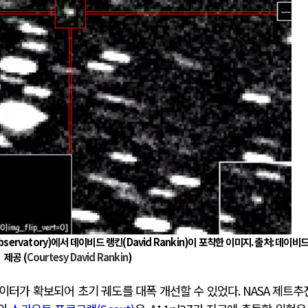
bservatory)
에서 데이비드 랭킨
(David Rankin)
이 포착한 이미지
.
출처
:
데이비드
제공
(
Courtesy David Rankin
)
데이터가 확보되어 초기 궤도를 대폭 개선할 수 있었다
. NASA
제트추