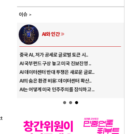
이슈
AI와 인간
중국 AI, 저가 공세로 글로벌 토큰 시..
전쟁
AI 국부펀드 구상 놓고 미국 진보진영 ..
EU
AI 데이터센터 반대 투쟁은 새로운 글로..
나토
AI의 숨은 환경 비용: 데이터센터 확산..
우크
AI는 어떻게 미국 민주주의를 잠식하고 ..
러·
tt