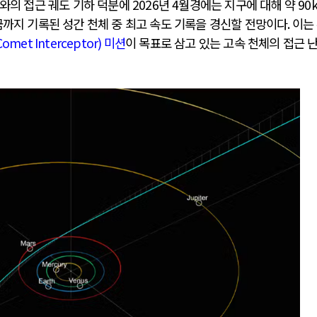
와의 접근 궤도 기하 덕분에
2026
년
4
월경에는 지구에 대해 약
90
까지 기록된 성간 천체 중 최고 속도 기록을 경신할 전망이다
.
이는
Comet Interceptor)
미션
이 목표로 삼고 있는 고속 천체의 접근 