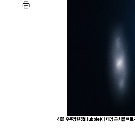
 인간
러시아-우크라이나 
세로 글로벌 토큰 시..
전쟁의 추상화: 우크라이나, 대리
놓고 미국 진보진영 ..
EU·우크라이나 드론 협력 직후, 
대 투쟁은 새로운 글로..
나토, 우크라 군사지원 2027년까지
용: 데이터센터 확산..
우크라이나, 덴마크, 에스토니아,
 민주주의를 잠식하고 ..
러·우크라, 대규모 공습 주고받아
허블 우주망원경
(Hubble)
이 태양 근처를 빠르