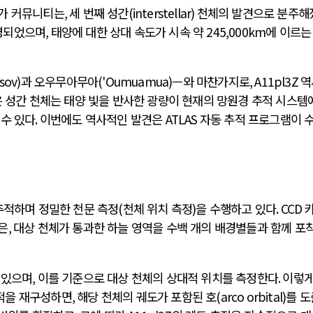
문가 커뮤니티는
,
세 번째 성간
(interstellar)
천체의 발견으로 분주해
명되었으며
,
태양에 대한 상대 속도가 시속 약
245,000km
에 이르는
sov)
과 오우무아무아
('Oumuamua)
—와 마찬가지로
, A11pl3Z
역
 성간 천체는 태양 빛을 반사한 광량이 현재의 망원경 추적 시스템
 수 있다
.
이번에도 역사적인 발견은
ATLAS
자동 추적 프로그램이 
추적하며 정밀한 천문 측정
(
천체 위치 측정
)
을 수행하고 있다
. CCD
은
,
대상 천체가 통과한 하늘 영역을 수백 개의 배경별들과 함께 포
 있으며
,
이를 기준으로 대상 천체의 상대적 위치를 측정한다
.
이렇게
적을 재구성하면
,
해당 천체의 궤도가 포함된 호
(arco orbital)
를 