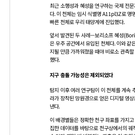
최근 소행성과 혜성을 연구하는 국제 전
다
.
이 천체는 임시 식별명
A11pl3Z
로 명
빠른 천체로 우리 태양계에 진입했다
.
앞서 발견된 두 사례—보리소프 혜성
(Bori
은 우주 공간에서 유입된 천체다
.
이와 같은
지될 만큼 가까워졌을 때야 비로소 관측할
했다
.
지구 충돌 가능성은 제외되었다
탐지 이후 여러 연구팀이 이 천체를 계속 
라가 장착된 망원경으로 얻은 디지털 영상
낸다
.
이 배경별들은 정확한 천구 좌표를 가지고
집한 데이터를 바탕으로 천구상에서의 궤