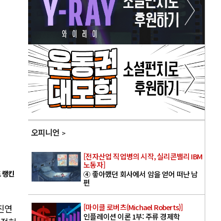
오피니언
[전자산업 직업병의 시작, 실리콘밸리 IBM
노동자]
 랭킨
④ 좋아했던 회사에서 암을 얻어 떠난 남
편
[마이클 로버츠(Michael Roberts)]
진연
인플레이션 이론 1부: 주류 경제학