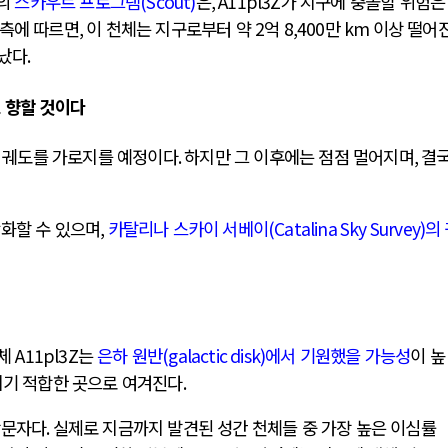
의
스카우트 프로그램
(Scout)
은
, A11pl3Z
가 지구에 충돌할 위험은
관측에 따르면
,
이 천체는 지구로부터 약
2
억
8,400
만
km
이상 떨어진
타났다
.
 향할 것이다
전 궤도를 가로지를 예정이다
.
하지만 그 이후에는 점점 멀어지며
,
결국
각화할 수 있으며
,
카탈리나 스카이 서베이
(Catalina Sky Survey)
의
천체
A11pl3Z
는
은하 원반
(galactic disk)
에서 기원했을 가능성
이 높
되기 적합한 곳으로 여겨진다
.
방문자다
.
실제로 지금까지 발견된 성간 천체들 중 가장 높은 이심률