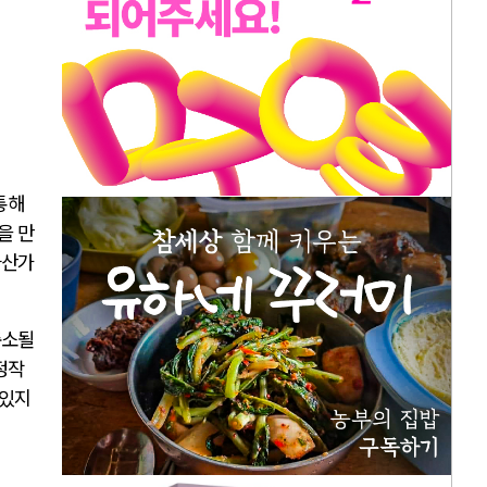
통해
을 만
자산가
축소될
정작
 있지