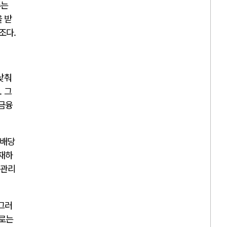
주는
 받
조다.
낮춰
 그
 금융
 배당
존재하
 관리
 그러
제로는