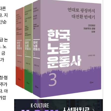
다른
. 지
 단순
급 논
. 노
 금
주가
청·협
“주가
. 아
 가깝