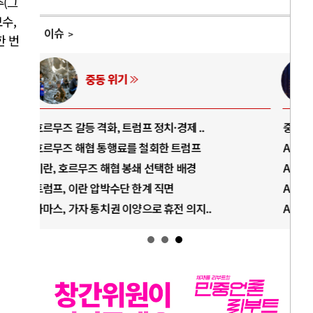
주(그
수,
이슈
한 번
AI와 인간
중국 AI, 저가 공세로 글로벌 토큰 시..
전쟁
AI 국부펀드 구상 놓고 미국 진보진영 ..
EU
AI 데이터센터 반대 투쟁은 새로운 글로..
나토
AI의 숨은 환경 비용: 데이터센터 확산..
우크
AI는 어떻게 미국 민주주의를 잠식하고 ..
러·