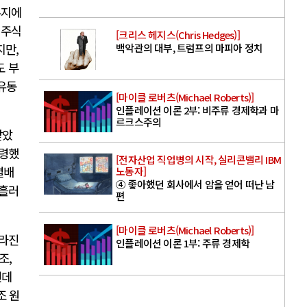
유지에
 주식
[크리스 헤지스(Chris Hedges)]
지만,
백악관의 대부, 트럼프의 마피아 정치
도 부
 유동
[마이클 로버츠(Michael Roberts)]
인플레이션 이론 2부: 비주류 경제학과 마
르크스주의
받았
수령했
[전자산업 직업병의 시작, 실리콘밸리 IBM
별배
노동자]
④ 좋아했던 회사에서 암을 얻어 떠난 남
 흘러
편
[마이클 로버츠(Michael Roberts)]
달라진
인플레이션 이론 1부: 주류 경제학
조,
런데
조 원