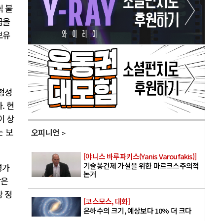
씩 불
급을
보유
 형성
. 현
이 상
는 보
오피니언
[야니스 바루파키스(Yanis Varoufakis)]
기술봉건제 가설을 위한 마르크스주의적
평가
논거
같은
당 정
[코스모스, 대화]
은하수의 크기, 예상보다 10% 더 크다