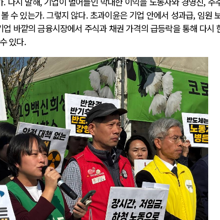
 다시 말해, 기업이 벌어들인 막대한 이익을 노동자와 경영진, 주
 수 있는가. 그렇지 않다. 초과이윤은 기업 안에서 성과급, 임원 보
, 기업 바깥의 금융시장에서 주식과 채권 가격의 급등락을 통해 다시 
수 있다.
전쟁
중동 위기
전의 역..
호르무즈 갈등 격화, 트럼프 정치·경제 ..
러시아..
호르무즈 해협 통행료를 철회한 트럼프
 공..
이란, 호르무즈 해협 봉쇄 선택한 배경
 네덜란..
트럼프, 이란 압박수단 한계 직면
…민간 ..
하마스, 가자 통치권 이양으로 휴전 의지..