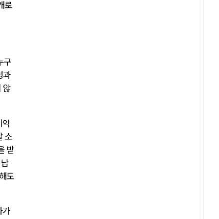
매개로
누구
성과
 않
이익
말 소
을 받
 납
담해도
자가