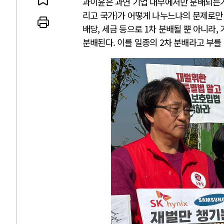
과이윤은 과연 기업 내부에서만 분배되는가.
리고 국가)가 어떻게 나누느냐의 문제로만 볼
배당, 세금 등으로 1차 분배될 뿐 아니라
분배된다. 이를 일종의 2차 분배라고 부를 
 인간
러시아-우크라이나 
세로 글로벌 토큰 시..
전쟁의 추상화: 우크라이나, 대리
놓고 미국 진보진영 ..
EU·우크라이나 드론 협력 직후, 
대 투쟁은 새로운 글로..
나토, 우크라 군사지원 2027년까지
용: 데이터센터 확산..
우크라이나, 덴마크, 에스토니아,
 민주주의를 잠식하고 ..
러·우크라, 대규모 공습 주고받아