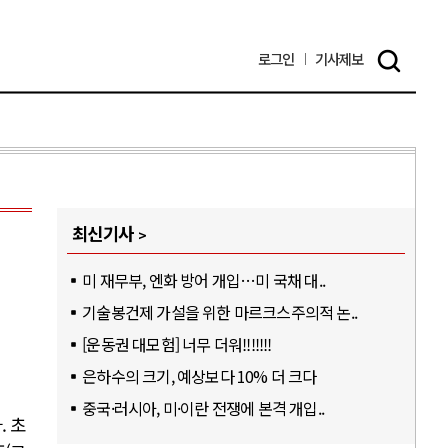
로그인
기사
제보
최신기사
미 재무부, 엔화 방어 개입…미 국채 대..
기술봉건제 가설을 위한 마르크스주의적 논..
[운동권 대모험] 너무 더워!!!!!!!
은하수의 크기, 예상보다 10% 더 크다
중국·러시아, 미·이란 전쟁에 본격 개입..
. 초